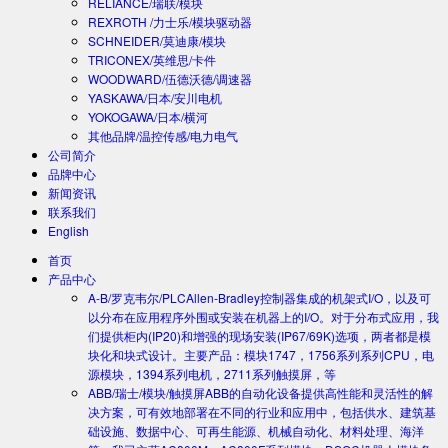
RELIANCE/瑞联/模块
REXROTH /力士乐/模块驱动器
SCHNEIDER/莫迪康/模块
TRICONEX/英维思/卡件
WOODWARD/伍德沃德/调速器
YASKAWA/日本/安川电机
YOKOGAWA/日本/横河
其他品牌/温控传感/电力电气
公司简介
品牌中心
新闻资讯
联系我们
English
首页
产品中心
A-B/罗克韦尔/PLC
Allen-Bradley控制器集成的机架式I/O，以及可
以分布在应用程序外围或安装在机器上的I/O。对于分布式应用，我
们提供柜内(IP20)和增强的现场安装(IP67/69K)选项，两者都是模
块化和块式设计。主要产品：模块1747，1756系列系列CPU，电
源模块，1394系列电机，2711系列触摸屏，等
ABB/瑞士/模块/触摸屏
ABB的自动化设备提供高性能和灵活性的解
决方案，可有效地部署在不同的行业和应用中，包括供水、建筑基
础设施、数据中心、可再生能源、机械自动化、材料处理、海洋