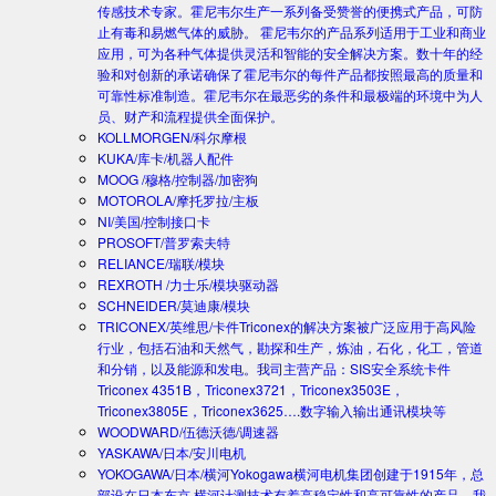
传感技术专家。霍尼韦尔生产一系列备受赞誉的便携式产品，可防
止有毒和易燃气体的威胁。 霍尼韦尔的产品系列适用于工业和商业
应用，可为各种气体提供灵活和智能的安全解决方案。数十年的经
验和对创新的承诺确保了霍尼韦尔的每件产品都按照最高的质量和
可靠性标准制造。霍尼韦尔在最恶劣的条件和最极端的环境中为人
员、财产和流程提供全面保护。
KOLLMORGEN/科尔摩根
KUKA/库卡/机器人配件
MOOG /穆格/控制器/加密狗
MOTOROLA/摩托罗拉/主板
NI/美国/控制接口卡
PROSOFT/普罗索夫特
RELIANCE/瑞联/模块
REXROTH /力士乐/模块驱动器
SCHNEIDER/莫迪康/模块
TRICONEX/英维思/卡件
Triconex的解决方案被广泛应用于高风险
行业，包括石油和天然气，勘探和生产，炼油，石化，化工，管道
和分销，以及能源和发电。我司主营产品：SIS安全系统卡件
Triconex 4351B，Triconex3721，Triconex3503E，
Triconex3805E，Triconex3625….数字输入输出通讯模块等
WOODWARD/伍德沃德/调速器
YASKAWA/日本/安川电机
YOKOGAWA/日本/横河
Yokogawa横河电机集团创建于1915年，总
部设在日本东京.横河计测技术有着高稳定性和高可靠性的产品。我