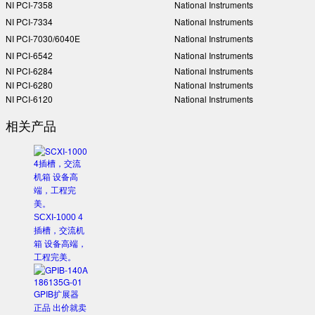
NI PCI-7358
National Instruments
NI PCI-7334
National Instruments
NI PCI-7030/6040E
National Instruments
NI PCI-6542
National Instruments
NI PCI-6284
National Instruments
NI PCI-6280
National Instruments
NI PCI-6120
National Instruments
相关产品
SCXI-1000 4
插槽，交流机
箱 设备高端，
工程完美。