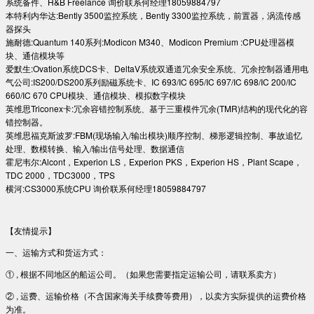
系统备件、H&B Freelance 询价联系何经理18059884797
本特利内华达:Bently 3500监控系统，Bently 3300监控系统，前置器，涡流传感
器探头
施耐德:Quantum 140系列:Modicon M340、Modicon Premium :CPU处理器模
块、通信模块等
爱默生:Ovation系统DCS卡、DeltaV系统双通道冗余安全系统、冗余控制器通用电
气公司:IS200/DS200系列励磁系统卡、IC 693/IC 695/IC 697/IC 698/IC 200/IC
660/IC 670 CPU模块、通信模块、模拟数字模块
英维思Triconex卡:冗余容错控制系统、基于三重模件冗余(TMR)结构的现代化的容
错控制器。
英维思福克斯波罗:FBM(现场输入/输出模块)顺序控制、梯形逻辑控制、事故追忆
处理、数模转换、输入/输出信号处理、数据通信
霍尼韦尔:Alcont，Experion LS，Experion PKS，Experion HS，Plant Scape，
TDC 2000，TDC3000，TPS
横河:CS3000系统CPU 询价联系何经理18059884797
【友情提示】
一、运输方式和货运方式：
① , 根据不同地区的船运公司。（如果您需要指定运输公司，请联系卖方）
② , 运费、运输价格（不含国家海关手续费等费用），以卖方实际提供的运费价格
为准。