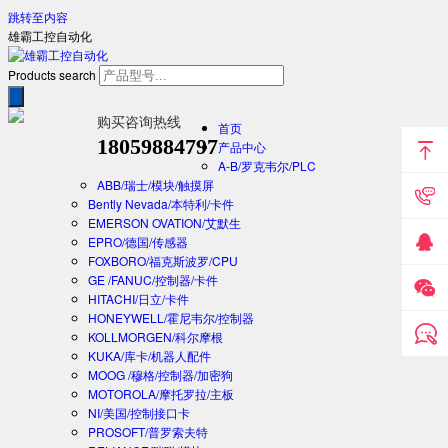
跳转至内容
雄霸工控自动化
Products search
购买咨询热线
首页
18059884797
产品中心
A-B/罗克韦尔/PLC
ABB/瑞士/模块/触摸屏
Bently Nevada/本特利/卡件
EMERSON OVATION/艾默生
EPRO/德国/传感器
FOXBORO/福克斯波罗/CPU
GE /FANUC/控制器/卡件
HITACHI/日立/卡件
HONEYWELL/霍尼韦尔/控制器
KOLLMORGEN/科尔摩根
KUKA/库卡/机器人配件
MOOG /穆格/控制器/加密狗
MOTOROLA/摩托罗拉/主板
NI/美国/控制接口卡
PROSOFT/普罗索夫特