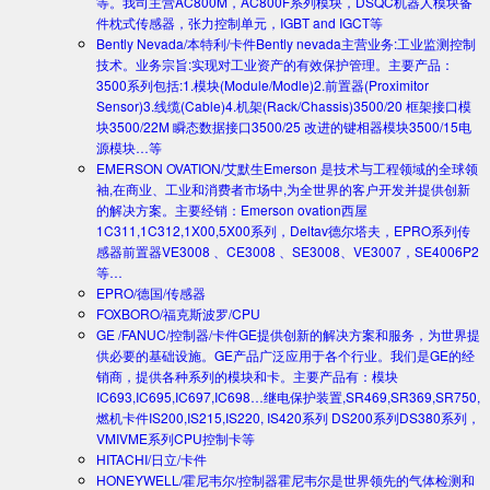
等。我司主营AC800M，AC800F系列模块，DSQC机器人模块备
件枕式传感器，张力控制单元，IGBT and IGCT等
Bently Nevada/本特利/卡件
Bently nevada主营业务:工业监测控制
技术。业务宗旨:实现对工业资产的有效保护管理。主要产品：
3500系列包括:1.模块(Module/Modle)2.前置器(Proximitor
Sensor)3.线缆(Cable)4.机架(Rack/Chassis)3500/20 框架接口模
块3500/22M 瞬态数据接口3500/25 改进的键相器模块3500/15电
源模块…等
EMERSON OVATION/艾默生
Emerson 是技术与工程领域的全球领
袖,在商业、工业和消费者市场中,为全世界的客户开发并提供创新
的解决方案。主要经销：Emerson ovation西屋
1C311,1C312,1X00,5X00系列，Deltav德尔塔夫，EPRO系列传
感器前置器VE3008 、CE3008 、SE3008、VE3007，SE4006P2
等…
EPRO/德国/传感器
FOXBORO/福克斯波罗/CPU
GE /FANUC/控制器/卡件
GE提供创新的解决方案和服务，为世界提
供必要的基础设施。GE产品广泛应用于各个行业。我们是GE的经
销商，提供各种系列的模块和卡。主要产品有：模块
IC693,IC695,IC697,IC698…继电保护装置,SR469,SR369,SR750,
燃机卡件IS200,IS215,IS220, IS420系列 DS200系列DS380系列，
VMIVME系列CPU控制卡等
HITACHI/日立/卡件
HONEYWELL/霍尼韦尔/控制器
霍尼韦尔是世界领先的气体检测和