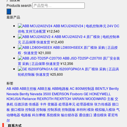
Products search
最新产品
ABB MCU2A02V24 | 电机控制单元 24V DC
供电 支持冗余配置
¥
12,540
ABB MCU2A02V2-4 原厂模块 | 电机控制单
元 正品保障·快速发货
¥
12,400
ABB LD800HSEEX 原厂模块 采购 | 正品授
权 · 快速发货
¥
21,000
ABB JSD-TD25P-C20700 原厂安全装
置 采购 | 正品保障·快速发货
¥
12,356
GE IS200FGPAG1A 原厂模块 采购 | 正品涡
轮机控制板 快速发货
¥
25,600
标签
AB
ABB
ABB主控板
ABB主板
ABB电路板
AC 800M控制器
BENTLY
Bently
Nevada
Bently Nevada 3500
EMERSON
Foxboro
GE
HONEYWELL
KOKUSAI
Reliance
REXROTH
REXRTOH
VARIAN
WOODWARD
主板
交
换机
伍德沃德
传感器
卡件
变频器
处理器单元
处理器模块
张力传感器
接口
板
接口模块
控制器
控制板
控制系统
控制面板
本特利
模块
模拟输入模块
气
动继电器
电路板
科尔摩根
系统模块
输出锁存器
通信接口
通信模块
霍尼韦
尔
联系方式