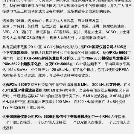
货，我们长期以来致力于解决国内用户采购国外备件中的疑难问题，并为广大用户
提供电气及工控自动化成套设备的购销、现场调试等全面周到的服务。
选择厦门雄霸，选择放心，售后无忧大量现货，当天顺丰发货！
主营：本特利，英维思，伍德沃德，福克斯波罗、西屋、瑞恩、施耐德莫迪康、
ABB、AB、西门子、摩托罗拉、GE发那科、安川、博世力士乐，ACSO，力士乐
等各大品牌的DCS系统配件，机器人系统配件，大型伺服系统备件。
具有宽频率范围(20 Hz至14 GHz)和自动化测试功能
PXIe国家仪器公司-5605
是一
个
下变频器模块
。该模块以其精确性和行业领先的性能而闻名。这
倪PXIe-5605
可
用作的一部分
PXIe-5665射频矢量信号分析仪
，连同
PXIe-5653模拟信号发生器
和
PXIe-5622中频数字化仪
。这
倪PXIe-5605
在1 GHz载波频率下，平均噪声水平高
达-165 dBm/Hz，相位噪声为-129 dBc/Hz。有了这个模块，你可以使用镍RFSA
来控制是否自动过滤。此外，可以手动选择中频滤波器。
这
倪PXIe-5605
支持三种类型的中频带通滤波器:5 MHz、300 kHz和
穿过去。
在-6
dB时
直通IP带通滤波器
提供80 MHz(标称)带宽。当设备在预选器启用的情况下运
行时，带通滤波器以47 MHz的典型有限带宽工作。5 MHz滤波器在–3 dB时提供5
MHz(标称带宽),标称输出IF频率为190 MHz，而300 kHz滤波器在–3 dB时提供
199 MHz(标称)IF输出频率。
这
美国国家仪器公司PXIe-5605射频信号下变频器模块
附带一个RF输入连接器、
一个IF输出连接器、一个LO1输入连接器、一个LO2输入连接器、一个LO3输入连
接器和