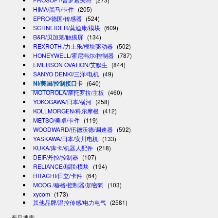
HIMA/黑马/卡件
(205)
EPRO/德国/传感器
(524)
SCHNEIDER/莫迪康/模块
(609)
B&R/贝加莱/触摸屏
(134)
REXROTH /力士乐/模块驱动器
(502)
HONEYWELL/霍尼韦尔/控制器
(787)
EMERSON OVATION/艾默生
(844)
SANYO DENKI/三洋/电机
(49)
NI/美国/控制接口卡
(640)
MOTOROLA/摩托罗拉/主板
(460)
YOKOGAWA/日本/横河
(258)
KOLLMORGEN/科尔摩根
(412)
METSO/美卓/卡件
(119)
WOODWARD/伍德沃德/调速器
(592)
YASKAWA/日本/安川电机
(133)
KUKA/库卡/机器人配件
(218)
DEIF/丹控/控制器
(107)
RELIANCE/瑞联/模块
(194)
HITACHI/日立/卡件
(64)
MOOG /穆格/控制器/加密狗
(103)
xycom
(173)
其他品牌/温控传感/电力电气
(2581)
产品搜索