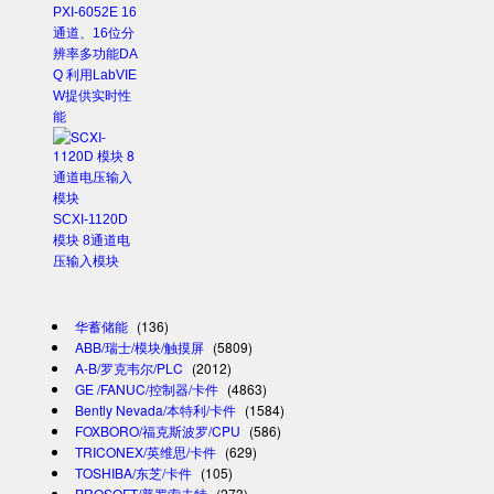
PXI-6052E 16
通道、16位分
辨率多功能DA
Q 利用LabVIE
W提供实时性
能
SCXI-1120D
模块 8通道电
压输入模块
华蓄储能
(136)
ABB/瑞士/模块/触摸屏
(5809)
A-B/罗克韦尔/PLC
(2012)
GE /FANUC/控制器/卡件
(4863)
Bently Nevada/本特利/卡件
(1584)
FOXBORO/福克斯波罗/CPU
(586)
TRICONEX/英维思/卡件
(629)
TOSHIBA/东芝/卡件
(105)
PROSOFT/普罗索夫特
(273)