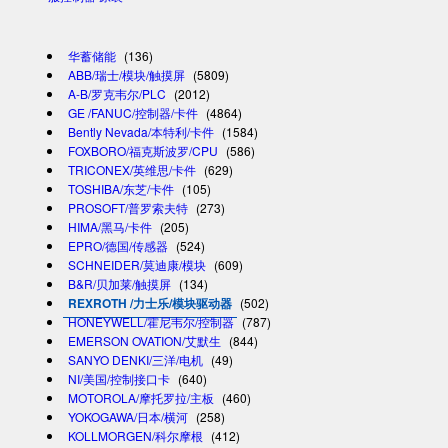
华蓄储能
(136)
ABB/瑞士/模块/触摸屏
(5809)
A-B/罗克韦尔/PLC
(2012)
GE /FANUC/控制器/卡件
(4864)
Bently Nevada/本特利/卡件
(1584)
FOXBORO/福克斯波罗/CPU
(586)
TRICONEX/英维思/卡件
(629)
TOSHIBA/东芝/卡件
(105)
PROSOFT/普罗索夫特
(273)
HIMA/黑马/卡件
(205)
EPRO/德国/传感器
(524)
SCHNEIDER/莫迪康/模块
(609)
B&R/贝加莱/触摸屏
(134)
REXROTH /力士乐/模块驱动器
(502)
HONEYWELL/霍尼韦尔/控制器
(787)
EMERSON OVATION/艾默生
(844)
SANYO DENKI/三洋/电机
(49)
NI/美国/控制接口卡
(640)
MOTOROLA/摩托罗拉/主板
(460)
YOKOGAWA/日本/横河
(258)
KOLLMORGEN/科尔摩根
(412)