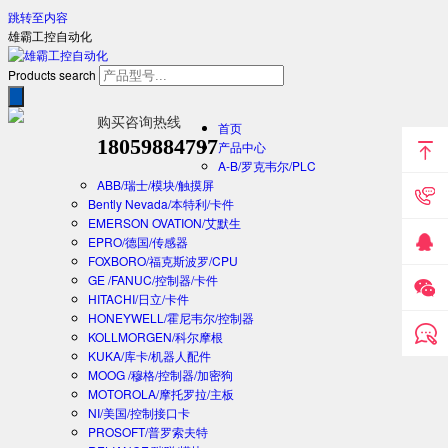
跳转至内容
雄霸工控自动化
Products search
购买咨询热线
首页
18059884797
产品中心
A-B/罗克韦尔/PLC
ABB/瑞士/模块/触摸屏
Bently Nevada/本特利/卡件
EMERSON OVATION/艾默生
EPRO/德国/传感器
FOXBORO/福克斯波罗/CPU
GE /FANUC/控制器/卡件
HITACHI/日立/卡件
HONEYWELL/霍尼韦尔/控制器
KOLLMORGEN/科尔摩根
KUKA/库卡/机器人配件
MOOG /穆格/控制器/加密狗
MOTOROLA/摩托罗拉/主板
NI/美国/控制接口卡
PROSOFT/普罗索夫特