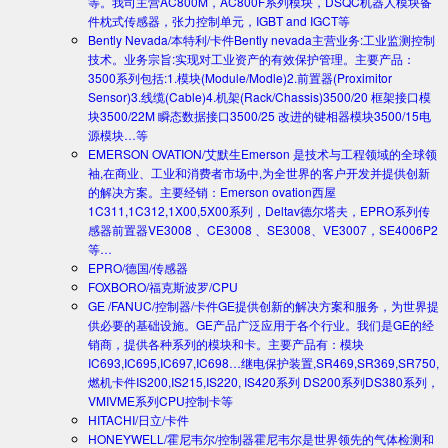
等。我司主营AC800M，AC800F系列模块，DSQC机器人模块备
件枕式传感器，张力控制单元，IGBT and IGCT等
Bently Nevada/本特利/卡件
Bently nevada主营业务:工业监测控制
技术。业务宗旨:实现对工业资产的有效保护管理。主要产品：
3500系列包括:1.模块(Module/Modle)2.前置器(Proximitor
Sensor)3.线缆(Cable)4.机架(Rack/Chassis)3500/20 框架接口模
块3500/22M 瞬态数据接口3500/25 改进的键相器模块3500/15电
源模块…等
EMERSON OVATION/艾默生
Emerson 是技术与工程领域的全球领
袖,在商业、工业和消费者市场中,为全世界的客户开发并提供创新
的解决方案。主要经销：Emerson ovation西屋
1C311,1C312,1X00,5X00系列，Deltav德尔塔夫，EPRO系列传
感器前置器VE3008 、CE3008 、SE3008、VE3007，SE4006P2
等…
EPRO/德国/传感器
FOXBORO/福克斯波罗/CPU
GE /FANUC/控制器/卡件
GE提供创新的解决方案和服务，为世界提
供必要的基础设施。GE产品广泛应用于各个行业。我们是GE的经
销商，提供各种系列的模块和卡。主要产品有：模块
IC693,IC695,IC697,IC698…继电保护装置,SR469,SR369,SR750,
燃机卡件IS200,IS215,IS220, IS420系列 DS200系列DS380系列，
VMIVME系列CPU控制卡等
HITACHI/日立/卡件
HONEYWELL/霍尼韦尔/控制器
霍尼韦尔是世界领先的气体检测和