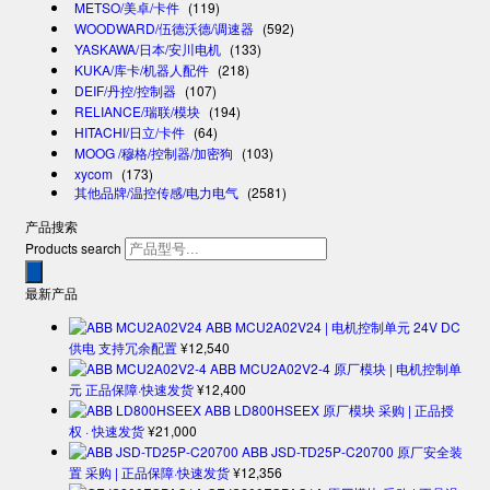
METSO/美卓/卡件
(119)
WOODWARD/伍德沃德/调速器
(592)
YASKAWA/日本/安川电机
(133)
KUKA/库卡/机器人配件
(218)
DEIF/丹控/控制器
(107)
RELIANCE/瑞联/模块
(194)
HITACHI/日立/卡件
(64)
MOOG /穆格/控制器/加密狗
(103)
xycom
(173)
其他品牌/温控传感/电力电气
(2581)
产品搜索
Products search
最新产品
ABB MCU2A02V24 | 电机控制单元 24V DC
供电 支持冗余配置
¥
12,540
ABB MCU2A02V2-4 原厂模块 | 电机控制单
元 正品保障·快速发货
¥
12,400
ABB LD800HSEEX 原厂模块 采购 | 正品授
权 · 快速发货
¥
21,000
ABB JSD-TD25P-C20700 原厂安全装
置 采购 | 正品保障·快速发货
¥
12,356