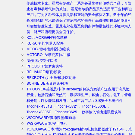
传感技术专家。霍尼韦尔生产一系列备受赞誉的便携式产品，可防
止有毒和易燃气体的威胁。 霍尼韦尔的产品系列适用于工业和商业
应用，可为各种气体提供灵活和智能的安全解决方案。数十年的经
验和对创新的承诺确保了霍尼韦尔的每件产品都按照最高的质量和
可靠性标准制造。霍尼韦尔在最恶劣的条件和最极端的环境中为人
员、财产和流程提供全面保护。
KOLLMORGEN/科尔摩根
KUKA/库卡/机器人配件
MOOG /穆格/控制器/加密狗
MOTOROLA/摩托罗拉/主板
NI/美国/控制接口卡
PROSOFT/普罗索夫特
RELIANCE/瑞联/模块
REXROTH /力士乐/模块驱动器
SCHNEIDER/莫迪康/模块
TRICONEX/英维思/卡件
Triconex的解决方案被广泛应用于高风险
行业，包括石油和天然气，勘探和生产，炼油，石化，化工，管道
和分销，以及能源和发电。我司主营产品：SIS安全系统卡件
Triconex 4351B，Triconex3721，Triconex3503E，
Triconex3805E，Triconex3625….数字输入输出通讯模块等
WOODWARD/伍德沃德/调速器
YASKAWA/日本/安川电机
YOKOGAWA/日本/横河
Yokogawa横河电机集团创建于1915年，总
部设在日本东京.横河计测技术有着高稳定性和高可靠性的产品。我