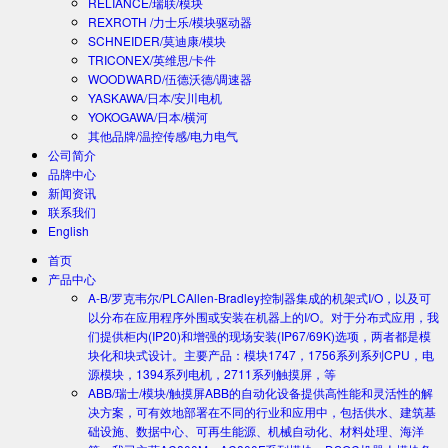
RELIANCE/瑞联/模块
REXROTH /力士乐/模块驱动器
SCHNEIDER/莫迪康/模块
TRICONEX/英维思/卡件
WOODWARD/伍德沃德/调速器
YASKAWA/日本/安川电机
YOKOGAWA/日本/横河
其他品牌/温控传感/电力电气
公司简介
品牌中心
新闻资讯
联系我们
English
首页
产品中心
A-B/罗克韦尔/PLC
Allen-Bradley控制器集成的机架式I/O，以及可
以分布在应用程序外围或安装在机器上的I/O。对于分布式应用，我
们提供柜内(IP20)和增强的现场安装(IP67/69K)选项，两者都是模
块化和块式设计。主要产品：模块1747，1756系列系列CPU，电
源模块，1394系列电机，2711系列触摸屏，等
ABB/瑞士/模块/触摸屏
ABB的自动化设备提供高性能和灵活性的解
决方案，可有效地部署在不同的行业和应用中，包括供水、建筑基
础设施、数据中心、可再生能源、机械自动化、材料处理、海洋