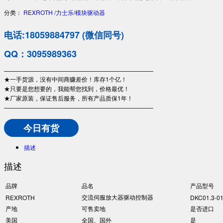
分类：
REXROTH /力士乐/模块驱动器
电话:18059884797 (微信同号)
QQ：3095989363
—————————————————————————
★一手货源，没有中间商赚差价！库存1个亿！
★只要是您想要的，我能帮您找到，价格最优！
★厂家原装，保证售后服务，所有产品质保1年！
—————————————————————————
今日有货
描述
描述
品牌
品名
产品型号
交流伺服放大器驱动控制器
REXROTH
DKC01.3-0
产地
可售卖地
是否进口
美国
全国、国外
是