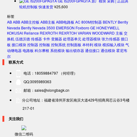
GE IS200FGPAG1A 原厂模块 采购 | 正品涡
轮机控制板 快速发货
¥
25,600
标签
AB
ABB
ABB主控板
ABB主板
ABB电路板
AC 800M控制器
BENTLY
Bently
Nevada
Bently Nevada 3500
EMERSON
Foxboro
GE
HONEYWELL
KOKUSAI
Reliance
REXROTH
REXRTOH
VARIAN
WOODWARD
主板
交
换机
伍德沃德
传感器
卡件
变频器
处理器单元
处理器模块
张力传感器
接口
板
接口模块
控制器
控制板
控制系统
控制面板
本特利
模块
模拟输入模块
气
动继电器
电路板
科尔摩根
系统模块
输出锁存器
通信接口
通信模块
霍尼韦
尔
联系方式
电话：18059884797 （何经理）
QQ:3095989363
邮箱：sales@xiongbagk.cn
分公司地址：福建省漳州开发区南滨大道429号招商局芯云谷3号楼
217-01
关注我们
微信二维码