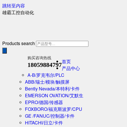
跳转至内容
雄霸工控自动化
Products search
购买咨询热线
首页
18059884797
产品中心
A-B/罗克韦尔/PLC
ABB/瑞士/模块/触摸屏
Bently Nevada/本特利/卡件
EMERSON OVATION/艾默生
EPRO/德国/传感器
FOXBORO/福克斯波罗/CPU
GE /FANUC/控制器/卡件
HITACHI/日立/卡件