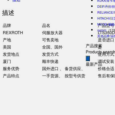
KUKA/库卡
DEIF/丹控/
描述
RELIANCE
HITACHI/
MOOG /穆
品牌
品名
产品型号
xycom
(173
REXROTH
伺服放大器
LTS350D
其他品牌/温
产地
可售卖地
是否进口
产品搜索
美国
全国、国外
是
Products searc
发货地点
发货方式
使用方式
厦门
顺丰快递
调试安装
最新产品
服务优势
国外进口 、 备货供应、
价格合适
产品特点
一手货源、 按型号供货
售后有保