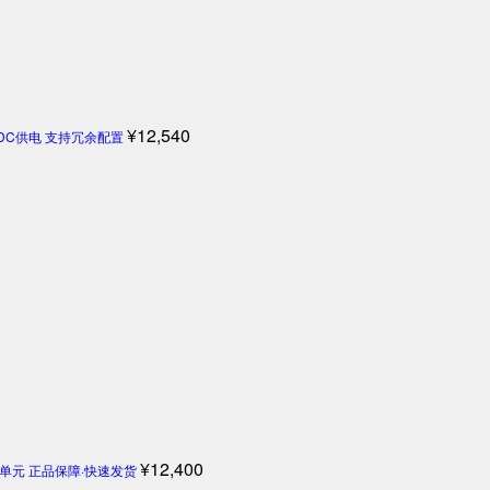
¥
12,540
4V DC供电 支持冗余配置
¥
12,400
机控制单元 正品保障·快速发货