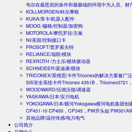
韦尔在最恶劣的条件和最极端的环境中为人员、财
KOLLMORGEN/科尔摩根
KUKA/库卡/机器人配件
MOOG /穆格/控制器/加密狗
MOTOROLA/摩托罗拉/主板
NI/美国/控制接口卡
PROSOFT/普罗索夫特
RELIANCE/瑞联/模块
REXROTH /力士乐/模块驱动器
SCHNEIDER/莫迪康/模块
TRICONEX/英维思/卡件
Triconex的解决方
SIS安全系统卡件Triconex 4351B，Triconex372
WOODWARD/伍德沃德/调速器
YASKAWA/日本/安川电机
YOKOGAWA/日本/横河
Yokogawa横河电机集团
CP451-10 CP450，CP345，PW开头如 PW301A
其他品牌/温控传感/电力电气
公司简介
品牌中心