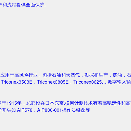
产和流程提供全面保护。
案被广泛应用于高风险行业，包括石油和天然气，勘探和生产，炼油
1，Triconex3503E，Triconex3805E，Triconex3625….数
创建于1915年，总部设在日本东京.横河计测技术有着高稳定性和高可
IP开头如 AIP578，AIP830-001操作员键盘等