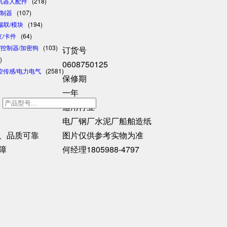
/机器人配件
(218)
控制器
(107)
/瑞联/模块
(194)
日立/卡件
(64)
格/控制器/加密狗
(103)
订货号
)
0608750125
控传感/电力电气
(2581)
保修期
一年
h
适用行业
电厂钢厂水泥厂船舶造纸
、品质可靠
图片仅供参考实物为准
障
何经理1805988-4797