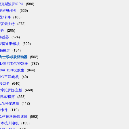
/福克斯波罗/CPU
(586)
/英维思/卡件
(629)
东芝/卡件
(105)
/普罗索夫特
(273)
卡件
(205)
/传感器
(524)
R/莫迪康/模块
(609)
/触摸屏
(134)
 /力士乐/模块驱动器
(502)
LL/霍尼韦尔/控制器
(787)
OVATION/艾默生
(844)
NKI/三洋/电机
(49)
制接口卡
(640)
A/摩托罗拉/主板
(460)
/日本/横河
(258)
GEN/科尔摩根
(412)
卓/卡件
(119)
D/伍德沃德/调速器
(592)
/日本/安川电机
(133)