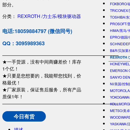
部分。
FOXBORO
TRICONEX
分类：
REXROTH /力士乐/模块驱动器
TOSHIBA/
PROSOFT
电话:18059884797 (微信同号)
HIMA/黑马/
EPRO/德国
QQ：3095989363
SCHNEIDE
B&R/贝加莱
—————————————————————————
REXROTH
★一手货源，没有中间商赚差价！库存
HONEYWE
1个亿！
EMERSON 
★只要是您想要的，我能帮您找到，价
SANYO DE
格最优！
NI/美国/控
★厂家原装，保证售后服务，所有产品
MOTOROL
质保1年！
YOKOGAWA
—————————————————————————
KOLLMOR
METSO/美
今日有货
WOODWAR
YASKAWA
描述