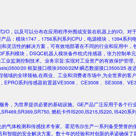
成的机架式I/O，以及可以分布在应用程序外围或安装在机器上的I/O。
要产品：模块1747，1756系列系列CPU，电源模块，1394系列
性能和灵活性的解决方案，可有效地部署在不同的行业和应用中，
0F系列模块，DSQC机器人模块备件枕式传感器，张力控制单元，IGB
主营业务:工业监测控制技术。业务宗旨:实现对工业资产的有效保护管理。主要产
Rack/Chassis)3500/20 框架接口模块3500/22M 瞬态数据接口350
与工程领域的全球领袖,在商业、工业和消费者市场中,为全世界的客户开发
尔塔夫，EPRO系列传感器前置器VE3008 、CE3008 、SE3008、VE
和服务，为世界提供必要的基础设施。GE产品广泛应用于各个行
,SR469,SR369,SR750, 燃机卡件IS200,IS215,IS220, I
先的气体检测和传感技术专家。霍尼韦尔生产一系列备受赞誉的便
活和智能的安全解决方案。数十年的经验和对创新的承诺确保了