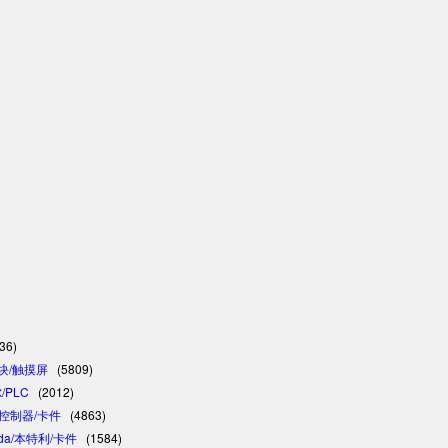
36)
模块/触摸屏
(5809)
/PLC
(2012)
C/控制器/卡件
(4863)
vada/本特利/卡件
(1584)