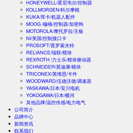
HONEYWELL/霍尼韦尔/控制器
KOLLMORGEN/科尔摩根
KUKA/库卡/机器人配件
MOOG /穆格/控制器/加密狗
MOTOROLA/摩托罗拉/主板
NI/美国/控制接口卡
PROSOFT/普罗索夫特
RELIANCE/瑞联/模块
REXROTH /力士乐/模块驱动器
SCHNEIDER/莫迪康/模块
TRICONEX/英维思/卡件
WOODWARD/伍德沃德/调速器
YASKAWA/日本/安川电机
YOKOGAWA/日本/横河
其他品牌/温控传感/电力电气
公司简介
品牌中心
新闻资讯
联系我们