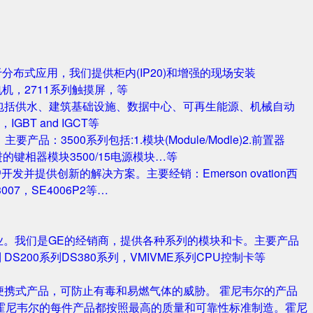
对于分布式应用，我们提供柜内(IP20)和增强的现场安装
电机，2711系列触摸屏，等
包括供水、建筑基础设施、数据中心、可再生能源、机械自动
T and IGCT等
品：3500系列包括:1.模块(Module/Modle)2.前置器
0/25 改进的键相器模块3500/15电源模块…等
并提供创新的解决方案。主要经销：Emerson ovation西
3007，SE4006P2等…
业。我们是GE的经销商，提供各种系列的模块和卡。主要产品
S420系列 DS200系列DS380系列，VMIVME系列CPU控制卡等
携式产品，可防止有毒和易燃气体的威胁。 霍尼韦尔的产品
霍尼韦尔的每件产品都按照最高的质量和可靠性标准制造。霍尼