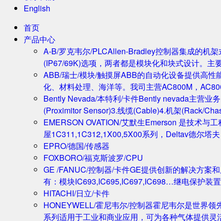
English
首页
产品中心
A-B/罗克韦尔/PLC
Allen-Bradley控制器集
(IP67/69K)选项，两者都是模块化和块式设计。主
ABB/瑞士/模块/触摸屏
ABB的自动化设备提供高
化、材料处理、海洋等。我司主营AC800M，AC80
Bently Nevada/本特利/卡件
Bently nevada
(Proximitor Sensor)3.线缆(Cable)4.机架(
EMERSON OVATION/艾默生
Emerson 是技术
屋1C311,1C312,1X00,5X00系列，Deltav德
EPRO/德国/传感器
FOXBORO/福克斯波罗/CPU
GE /FANUC/控制器/卡件
GE提供创新的解决方案
有：模块IC693,IC695,IC697,IC698…继电保护装置
HITACHI/日立/卡件
HONEYWELL/霍尼韦尔/控制器
霍尼韦尔是世界领
系列适用于工业和商业应用，可为各种气体提供灵