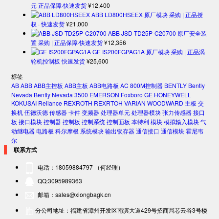
元 正品保障·快速发货
¥
12,400
ABB LD800HSEEX 原厂模块 采购 | 正品授
权 · 快速发货
¥
21,000
ABB JSD-TD25P-C20700 原厂安全装
置 采购 | 正品保障·快速发货
¥
12,356
GE IS200FGPAG1A 原厂模块 采购 | 正品涡
轮机控制板 快速发货
¥
25,600
标签
AB
ABB
ABB主控板
ABB主板
ABB电路板
AC 800M控制器
BENTLY
Bently
Nevada
Bently Nevada 3500
EMERSON
Foxboro
GE
HONEYWELL
KOKUSAI
Reliance
REXROTH
REXRTOH
VARIAN
WOODWARD
主板
交
换机
伍德沃德
传感器
卡件
变频器
处理器单元
处理器模块
张力传感器
接口
板
接口模块
控制器
控制板
控制系统
控制面板
本特利
模块
模拟输入模块
气
动继电器
电路板
科尔摩根
系统模块
输出锁存器
通信接口
通信模块
霍尼韦
尔
联系方式
电话：18059884797 （何经理）
QQ:3095989363
邮箱：sales@xiongbagk.cn
分公司地址：福建省漳州开发区南滨大道429号招商局芯云谷3号楼