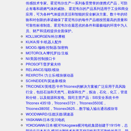
传感技术专家。霍尼韦尔生产一系列备受赞誉的便携式产品，可防
止有毒和易燃气体的威胁。 霍尼韦尔的产品系列适用于工业和商业
应用，可为各种气体提供灵活和智能的安全解决方案。数十年的经
验和对创新的承诺确保了霍尼韦尔的每件产品都按照最高的质量和
可靠性标准制造。霍尼韦尔在最恶劣的条件和最极端的环境中为人
员、财产和流程提供全面保护。
KOLLMORGEN/科尔摩根
KUKA/库卡/机器人配件
MOOG /穆格/控制器/加密狗
MOTOROLA/摩托罗拉/主板
NI/美国/控制接口卡
PROSOFT/普罗索夫特
RELIANCE/瑞联/模块
REXROTH /力士乐/模块驱动器
SCHNEIDER/莫迪康/模块
TRICONEX/英维思/卡件
Triconex的解决方案被广泛应用于高风险
行业，包括石油和天然气，勘探和生产，炼油，石化，化工，管道
和分销，以及能源和发电。我司主营产品：SIS安全系统卡件
Triconex 4351B，Triconex3721，Triconex3503E，
Triconex3805E，Triconex3625….数字输入输出通讯模块等
WOODWARD/伍德沃德/调速器
YASKAWA/日本/安川电机
YOKOGAWA/日本/横河
Yokogawa横河电机集团创建于1915年，总
部设在日本东京.横河计测技术有着高稳定性和高可靠性的产品。我