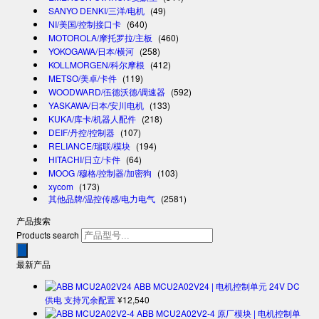
SANYO DENKI/三洋/电机
(49)
NI/美国/控制接口卡
(640)
MOTOROLA/摩托罗拉/主板
(460)
YOKOGAWA/日本/横河
(258)
KOLLMORGEN/科尔摩根
(412)
METSO/美卓/卡件
(119)
WOODWARD/伍德沃德/调速器
(592)
YASKAWA/日本/安川电机
(133)
KUKA/库卡/机器人配件
(218)
DEIF/丹控/控制器
(107)
RELIANCE/瑞联/模块
(194)
HITACHI/日立/卡件
(64)
MOOG /穆格/控制器/加密狗
(103)
xycom
(173)
其他品牌/温控传感/电力电气
(2581)
产品搜索
Products search
最新产品
ABB MCU2A02V24 | 电机控制单元 24V DC
供电 支持冗余配置
¥
12,540
ABB MCU2A02V2-4 原厂模块 | 电机控制单