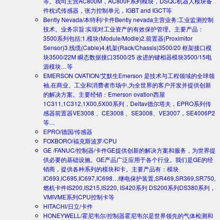
等。我司主营AC800M，AC800F系列模块，DSQC机器人模块备
件枕式传感器，张力控制单元，IGBT and IGCT等
Bently Nevada/本特利/卡件
Bently nevada主营业务:工业监测控制
技术。业务宗旨:实现对工业资产的有效保护管理。主要产品：
3500系列包括:1.模块(Module/Modle)2.前置器(Proximitor
Sensor)3.线缆(Cable)4.机架(Rack/Chassis)3500/20 框架接口模
块3500/22M 瞬态数据接口3500/25 改进的键相器模块3500/15电
源模块…等
EMERSON OVATION/艾默生
Emerson 是技术与工程领域的全球领
袖,在商业、工业和消费者市场中,为全世界的客户开发并提供创新
的解决方案。主要经销：Emerson ovation西屋
1C311,1C312,1X00,5X00系列，Deltav德尔塔夫，EPRO系列传
感器前置器VE3008 、CE3008 、SE3008、VE3007，SE4006P2
等…
EPRO/德国/传感器
FOXBORO/福克斯波罗/CPU
GE /FANUC/控制器/卡件
GE提供创新的解决方案和服务，为世界提
供必要的基础设施。GE产品广泛应用于各个行业。我们是GE的经
销商，提供各种系列的模块和卡。主要产品有：模块
IC693,IC695,IC697,IC698…继电保护装置,SR469,SR369,SR750,
燃机卡件IS200,IS215,IS220, IS420系列 DS200系列DS380系列，
VMIVME系列CPU控制卡等
HITACHI/日立/卡件
HONEYWELL/霍尼韦尔/控制器
霍尼韦尔是世界领先的气体检测和