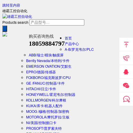
跳转至内容
雄霸工控自动化
Products search
购买咨询热线
首页
18059884797
产品中心
A-B/罗克韦尔/PLC
ABB/瑞士/模块/触摸屏
Bently Nevada/本特利/卡件
EMERSON OVATION/艾默生
EPRO/德国/传感器
FOXBORO/福克斯波罗/CPU
GE /FANUC/控制器/卡件
HITACHI/日立/卡件
HONEYWELL/霍尼韦尔/控制器
KOLLMORGEN/科尔摩根
KUKA/库卡/机器人配件
MOOG /穆格/控制器/加密狗
MOTOROLA/摩托罗拉/主板
NI/美国/控制接口卡
PROSOFT/普罗索夫特