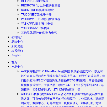
RELIANCE/瑞联/模块
REXROTH /力士乐/模块驱动器
SCHNEIDER/莫迪康/模块
TRICONEX/英维思/卡件
WOODWARD/伍德沃德/调速器
YASKAWA/日本/安川电机
YOKOGAWA/日本/横河
其他品牌/温控传感/电力电气
公司简介
品牌中心
新闻资讯
联系我们
English
首页
产品中心
A-B/罗克韦尔/PLC
Allen-Bradley控制器集成的机架式I/O，以及可
以分布在应用程序外围或安装在机器上的I/O。对于分布式应用，我
们提供柜内(IP20)和增强的现场安装(IP67/69K)选项，两者都是模
块化和块式设计。主要产品：模块1747，1756系列系列CPU，电
源模块，1394系列电机，2711系列触摸屏，等
ABB/瑞士/模块/触摸屏
ABB的自动化设备提供高性能和灵活性的解
决方案，可有效地部署在不同的行业和应用中，包括供水、建筑基
础设施、数据中心、可再生能源、机械自动化、材料处理、海洋