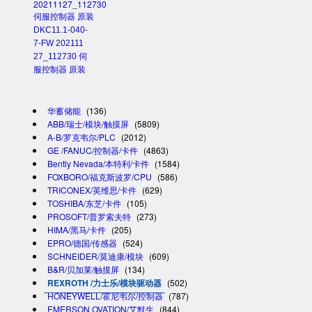
DKC11.1-040-
7-FW 202111
27_112730 伺
服控制器 原装
华蓄储能
(136)
ABB/瑞士/模块/触摸屏
(5809)
A-B/罗克韦尔/PLC
(2012)
GE /FANUC/控制器/卡件
(4863)
Bently Nevada/本特利/卡件
(1584)
FOXBORO/福克斯波罗/CPU
(586)
TRICONEX/英维思/卡件
(629)
TOSHIBA/东芝/卡件
(105)
PROSOFT/普罗索夫特
(273)
HIMA/黑马/卡件
(205)
EPRO/德国/传感器
(524)
SCHNEIDER/莫迪康/模块
(609)
B&R/贝加莱/触摸屏
(134)
REXROTH /力士乐/模块驱动器
(502)
HONEYWELL/霍尼韦尔/控制器
(787)
EMERSON OVATION/艾默生
(844)