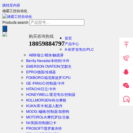
跳转至内容
雄霸工控自动化
Products search
购买咨询热线
首页
18059884797
产品中心
A-B/罗克韦尔/PLC
ABB/瑞士/模块/触摸屏
Bently Nevada/本特利/卡件
EMERSON OVATION/艾默生
EPRO/德国/传感器
FOXBORO/福克斯波罗/CPU
GE /FANUC/控制器/卡件
HITACHI/日立/卡件
HONEYWELL/霍尼韦尔/控制器
KOLLMORGEN/科尔摩根
KUKA/库卡/机器人配件
MOOG /穆格/控制器/加密狗
MOTOROLA/摩托罗拉/主板
NI/美国/控制接口卡
PROSOFT/普罗索夫特