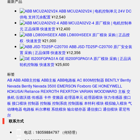
最新产品
ABB MCU2A02V24 | 电机控制单元 24V DC
供电 支持冗余配置
¥
12,540
ABB MCU2A02V2-4 原厂模块 | 电机控制单
元 正品保障·快速发货
¥
12,400
ABB LD800HSEEX 原厂模块 采购 | 正品授
权 · 快速发货
¥
21,000
ABB JSD-TD25P-C20700 原厂安全装
置 采购 | 正品保障·快速发货
¥
12,356
GE IS200FGPAG1A 原厂模块 采购 | 正品涡
轮机控制板 快速发货
¥
25,600
标签
AB
ABB
ABB主控板
ABB主板
ABB电路板
AC 800M控制器
BENTLY
Bently
Nevada
Bently Nevada 3500
EMERSON
Foxboro
GE
HONEYWELL
KOKUSAI
Reliance
REXROTH
REXRTOH
VARIAN
WOODWARD
主板
交
换机
伍德沃德
传感器
卡件
变频器
处理器单元
处理器模块
张力传感器
接口
板
接口模块
控制器
控制板
控制系统
控制面板
本特利
模块
模拟输入模块
气
动继电器
电路板
科尔摩根
系统模块
输出锁存器
通信接口
通信模块
霍尼韦
尔
联系方式
电话：18059884797 （何经理）