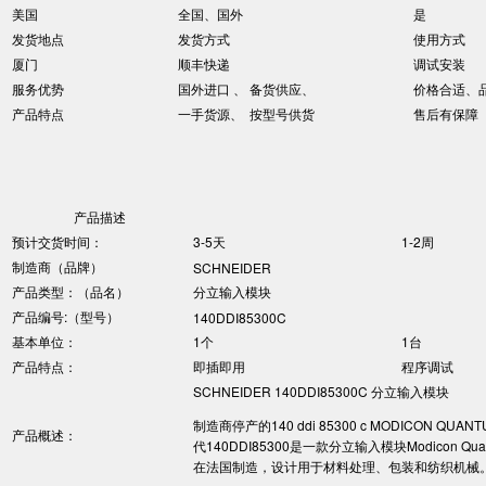
美国
全国、国外
是
发货地点
发货方式
使用方式
厦门
顺丰快递
调试安装
服务优势
国外进口 、 备货供应、
价格合适、
产品特点
一手货源、 按型号供货
售后有保障
产品描述
预计交货时间：
3-5天
1-2周
制造商（品牌）
SCHNEIDER
产品类型：（品名）
分立输入模块
产品编号:（型号）
140DDI85300C
基本单位：
1个
1台
产品特点：
即插即用
程序调试
SCHNEIDER 140DDI85300C 分立输入模块
制造商停产的140 ddi 85300 c MODICON QU
产品概述：
代140DDI85300是一款分立输入模块Modicon Q
在法国制造，设计用于材料处理、包装和纺织机械