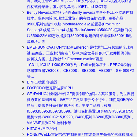
等。我司主营AC800M，AC800F系列模块，DSQC机器人模块备
件枕式传感器，张力控制单元，IGBT and IGCT等
Bently Nevada/本特利/卡件
Bently nevada主营业务:工业监测控制
技术。业务宗旨:实现对工业资产的有效保护管理。主要产品：
3500系列包括:1.模块(Module/Modle)2.前置器(Proximitor
Sensor)3.线缆(Cable)4.机架(Rack/Chassis)3500/20 框架接口模
块3500/22M 瞬态数据接口3500/25 改进的键相器模块3500/15电
源模块…等
EMERSON OVATION/艾默生
Emerson 是技术与工程领域的全球领
袖,在商业、工业和消费者市场中,为全世界的客户开发并提供创新
的解决方案。主要经销：Emerson ovation西屋
1C311,1C312,1X00,5X00系列，Deltav德尔塔夫，EPRO系列传
感器前置器VE3008 、CE3008 、SE3008、VE3007，SE4006P2
等…
EPRO/德国/传感器
FOXBORO/福克斯波罗/CPU
GE /FANUC/控制器/卡件
GE提供创新的解决方案和服务，为世界提
供必要的基础设施。GE产品广泛应用于各个行业。我们是GE的经
销商，提供各种系列的模块和卡。主要产品有：模块
IC693,IC695,IC697,IC698…继电保护装置,SR469,SR369,SR750,
燃机卡件IS200,IS215,IS220, IS420系列 DS200系列DS380系列，
VMIVME系列CPU控制卡等
HITACHI/日立/卡件
HONEYWELL/霍尼韦尔/控制器
霍尼韦尔是世界领先的气体检测和