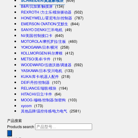
SCHNEIDER/莫迪康/模块
(609)
B&R/贝加莱/触摸屏
(134)
REXROTH /力士乐/模块驱动器
(502)
HONEYWELL/霍尼韦尔/控制器
(787)
EMERSON OVATION/艾默生
(844)
SANYO DENKI/三洋/电机
(49)
NI/美国/控制接口卡
(640)
MOTOROLA/摩托罗拉/主板
(460)
YOKOGAWA/日本/横河
(258)
KOLLMORGEN/科尔摩根
(412)
METSO/美卓/卡件
(119)
WOODWARD/伍德沃德/调速器
(592)
YASKAWA/日本/安川电机
(133)
KUKA/库卡/机器人配件
(218)
DEIF/丹控/控制器
(107)
RELIANCE/瑞联/模块
(194)
HITACHI/日立/卡件
(64)
MOOG /穆格/控制器/加密狗
(103)
xycom
(173)
其他品牌/温控传感/电力电气
(2581)
产品搜索
Products search