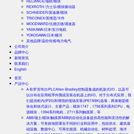
RELIANCE/瑞联/模块
REXROTH /力士乐/模块驱动器
SCHNEIDER/莫迪康/模块
TRICONEX/英维思/卡件
WOODWARD/伍德沃德/调速器
YASKAWA/日本/安川电机
YOKOGAWA/日本/横河
其他品牌/温控传感/电力电气
公司简介
品牌中心
新闻资讯
联系我们
English
首页
产品中心
A-B/罗克韦尔/PLC
Allen-Bradley控制器集成的机架式I/O，以及可
以分布在应用程序外围或安装在机器上的I/O。对于分布式应用，我
们提供柜内(IP20)和增强的现场安装(IP67/69K)选项，两者都是模
块化和块式设计。主要产品：模块1747，1756系列系列CPU，电
源模块，1394系列电机，2711系列触摸屏，等
ABB/瑞士/模块/触摸屏
ABB的自动化设备提供高性能和灵活性的解
决方案，可有效地部署在不同的行业和应用中，包括供水、建筑基
础设施、数据中心、可再生能源、机械自动化、材料处理、海洋