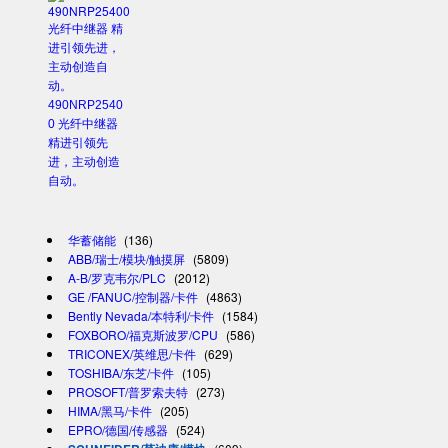
490NRP2540
0 光纤中继器
精进引领先
进，主动创造
自动。
华蓄储能
(136)
ABB/瑞士/模块/触摸屏
(5809)
A-B/罗克韦尔/PLC
(2012)
GE /FANUC/控制器/卡件
(4863)
Bently Nevada/本特利/卡件
(1584)
FOXBORO/福克斯波罗/CPU
(586)
TRICONEX/英维思/卡件
(629)
TOSHIBA/东芝/卡件
(105)
PROSOFT/普罗索夫特
(273)
HIMA/黑马/卡件
(205)
EPRO/德国/传感器
(524)