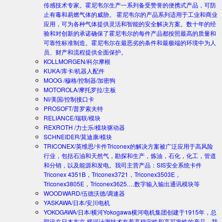
传感技术专家。霍尼韦尔生产一系列备受赞誉的便携式产品，可防
止有毒和易燃气体的威胁。 霍尼韦尔的产品系列适用于工业和商业
应用，可为各种气体提供灵活和智能的安全解决方案。数十年的经
验和对创新的承诺确保了霍尼韦尔的每件产品都按照最高的质量和
可靠性标准制造。霍尼韦尔在最恶劣的条件和最极端的环境中为人
员、财产和流程提供全面保护。
KOLLMORGEN/科尔摩根
KUKA/库卡/机器人配件
MOOG /穆格/控制器/加密狗
MOTOROLA/摩托罗拉/主板
NI/美国/控制接口卡
PROSOFT/普罗索夫特
RELIANCE/瑞联/模块
REXROTH /力士乐/模块驱动器
SCHNEIDER/莫迪康/模块
TRICONEX/英维思/卡件
Triconex的解决方案被广泛应用于高风险
行业，包括石油和天然气，勘探和生产，炼油，石化，化工，管道
和分销，以及能源和发电。我司主营产品：SIS安全系统卡件
Triconex 4351B，Triconex3721，Triconex3503E，
Triconex3805E，Triconex3625….数字输入输出通讯模块等
WOODWARD/伍德沃德/调速器
YASKAWA/日本/安川电机
YOKOGAWA/日本/横河
Yokogawa横河电机集团创建于1915年，总
部设在日本东京.横河计测技术有着高稳定性和高可靠性的产品。我