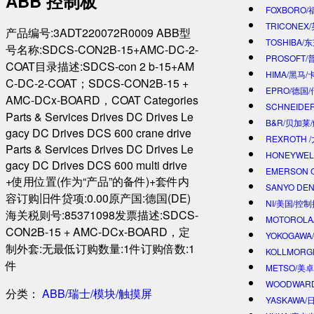
ABB 控制板
FOXBORO
TRICONEX
产品编号:3ADT220072R0009 ABB型
TOSHIBA/
号名称:SDCS-CON2B-15+AMC-DC-2-
PROSOFT
COAT目录描述:SDCS-con 2 b-15+AM
HIMA/黑马/
C-DC-2-COAT；SDCS-CON2B-15 +
EPRO/德国
AMC-DCx-BOARD，COAT Categories
SCHNEIDE
Parts & Services Drives DC Drives Le
B&R/贝加莱
gacy DC Drives DCS 600 crane drive
REXROTH
Parts & Services Drives DC Drives Le
HONEYWE
gacy DC Drives DCS 600 multi drive
EMERSON 
+使用位置(作为“产品”的备件)+套件内
SANYO DE
容订购旧件贷项:0.00原产国:德国(DE)
NI/美国/控
海关税则号:85371098发票描述:SDCS-
MOTOROL
CON2B-15 + AMC-DCx-BOARD，定
YOKOGAWA
制外套:无最低订购数量:1件订购倍数:1
KOLLMOR
件
METSO/美
WOODWAR
分类：
ABB/瑞士/模块/触摸屏
YASKAWA