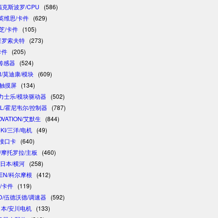
/福克斯波罗/CPU
(586)
/英维思/卡件
(629)
东芝/卡件
(105)
/普罗索夫特
(273)
卡件
(205)
/传感器
(524)
R/莫迪康/模块
(609)
/触摸屏
(134)
 /力士乐/模块驱动器
(502)
LL/霍尼韦尔/控制器
(787)
OVATION/艾默生
(844)
NKI/三洋/电机
(49)
制接口卡
(640)
A/摩托罗拉/主板
(460)
/日本/横河
(258)
GEN/科尔摩根
(412)
卓/卡件
(119)
D/伍德沃德/调速器
(592)
/日本/安川电机
(133)