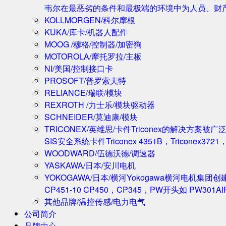
韦尔在最恶劣的条件和最极端的环境中为人员、财
KOLLMORGEN/科尔摩根
KUKA/库卡/机器人配件
MOOG /穆格/控制器/加密狗
MOTOROLA/摩托罗拉/主板
NI/美国/控制接口卡
PROSOFT/普罗索夫特
RELIANCE/瑞联/模块
REXROTH /力士乐/模块驱动器
SCHNEIDER/莫迪康/模块
TRICONEX/英维思/卡件
Triconex的解决方
SIS安全系统卡件Triconex 4351B，Triconex372
WOODWARD/伍德沃德/调速器
YASKAWA/日本/安川电机
YOKOGAWA/日本/横河
Yokogawa横河电机集团
CP451-10 CP450，CP345，PW开头如 PW301A
其他品牌/温控传感/电力电气
公司简介
品牌中心