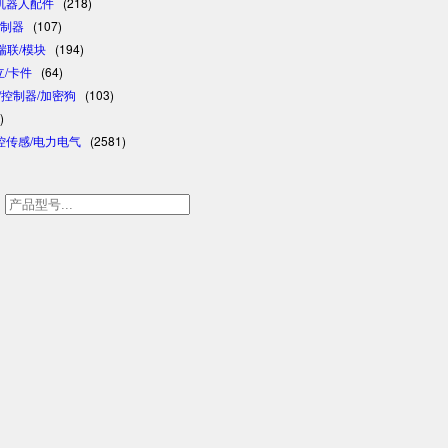
/机器人配件
(218)
控制器
(107)
/瑞联/模块
(194)
日立/卡件
(64)
格/控制器/加密狗
(103)
)
控传感/电力电气
(2581)
h