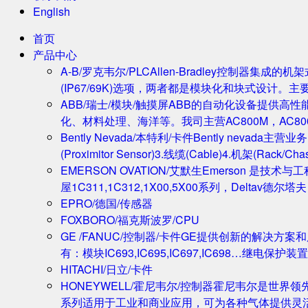
English
首页
产品中心
A-B/罗克韦尔/PLC
Allen-Bradley控制器集
(IP67/69K)选项，两者都是模块化和块式设计。主
ABB/瑞士/模块/触摸屏
ABB的自动化设备提供高
化、材料处理、海洋等。我司主营AC800M，AC80
Bently Nevada/本特利/卡件
Bently nevada
(Proximitor Sensor)3.线缆(Cable)4.机架(
EMERSON OVATION/艾默生
Emerson 是技术
屋1C311,1C312,1X00,5X00系列，Deltav德
EPRO/德国/传感器
FOXBORO/福克斯波罗/CPU
GE /FANUC/控制器/卡件
GE提供创新的解决方案
有：模块IC693,IC695,IC697,IC698…继电保护装置
HITACHI/日立/卡件
HONEYWELL/霍尼韦尔/控制器
霍尼韦尔是世界领
系列适用于工业和商业应用，可为各种气体提供灵