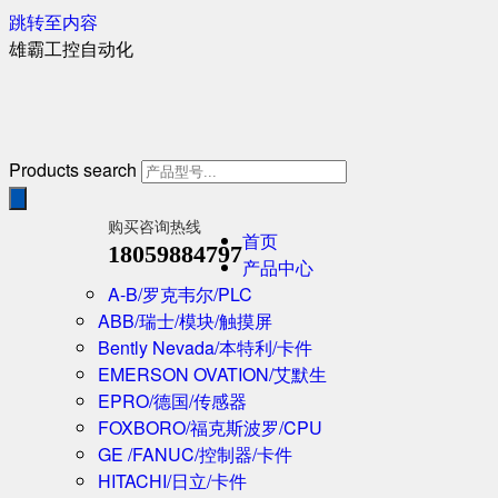
跳转至内容
雄霸工控自动化
Products search
购买咨询热线
首页
18059884797
产品中心
A-B/罗克韦尔/PLC
ABB/瑞士/模块/触摸屏
Bently Nevada/本特利/卡件
EMERSON OVATION/艾默生
EPRO/德国/传感器
FOXBORO/福克斯波罗/CPU
GE /FANUC/控制器/卡件
HITACHI/日立/卡件