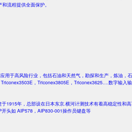
产和流程提供全面保护。
案被广泛应用于高风险行业，包括石油和天然气，勘探和生产，炼油
1，Triconex3503E，Triconex3805E，Triconex3625….数
创建于1915年，总部设在日本东京.横河计测技术有着高稳定性和高可
IP开头如 AIP578，AIP830-001操作员键盘等