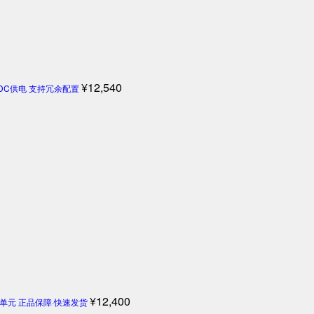
¥
12,540
4V DC供电 支持冗余配置
¥
12,400
机控制单元 正品保障·快速发货