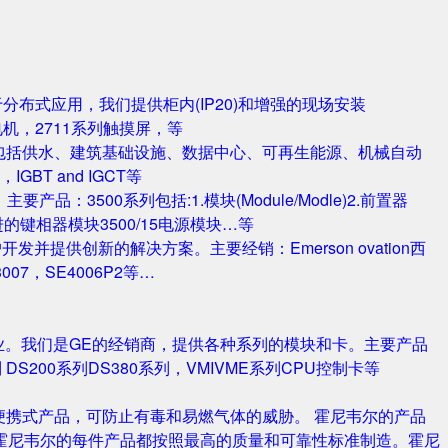
对于分布式应用，我们提供柜内(IP20)和增强的现场安装
电机，2711系列触摸屏，等
包括供水、建筑基础设施、数据中心、可再生能源、机械自动
T and IGCT等
品：3500系列包括:1.模块(Module/Modle)2.前置器
0/25 改进的键相器模块3500/15电源模块…等
并提供创新的解决方案。主要经销：Emerson ovation西
3007，SE4006P2等…
业。我们是GE的经销商，提供各种系列的模块和卡。主要产品
S420系列 DS200系列DS380系列，VMIVME系列CPU控制卡等
携式产品，可防止有毒和易燃气体的威胁。 霍尼韦尔的产品
霍尼韦尔的每件产品都按照最高的质量和可靠性标准制造。霍尼