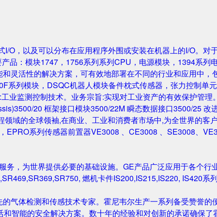
成的机架式I/O，以及可以分布在应用程序外围或安装在机器上的I/O。
要产品：模块1747，1756系列系列CPU，电源模块，1394系列
性能和灵活性的解决方案，可有效地部署在不同的行业和应用中，
0F系列模块，DSQC机器人模块备件枕式传感器，张力控制单元，IGB
主营业务:工业监测控制技术。业务宗旨:实现对工业资产的有效保护管理。主要产
Rack/Chassis)3500/20 框架接口模块3500/22M 瞬态数据接口350
与工程领域的全球领袖,在商业、工业和消费者市场中,为全世界的客户开发
尔塔夫，EPRO系列传感器前置器VE3008 、CE3008 、SE3008、VE
和服务，为世界提供必要的基础设施。GE产品广泛应用于各个行
,SR469,SR369,SR750, 燃机卡件IS200,IS215,IS220, I
先的气体检测和传感技术专家。霍尼韦尔生产一系列备受赞誉的便
活和智能的安全解决方案。数十年的经验和对创新的承诺确保了