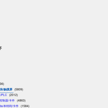
序
36)
模块/触摸屏
(5809)
/PLC
(2012)
C/控制器/卡件
(4863)
vada/本特利/卡件
(1584)