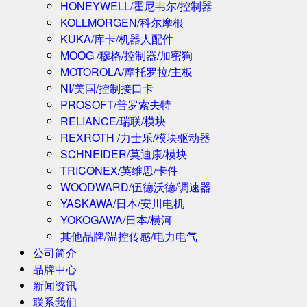
HONEYWELL/霍尼韦尔/控制器
KOLLMORGEN/科尔摩根
KUKA/库卡/机器人配件
MOOG /穆格/控制器/加密狗
MOTOROLA/摩托罗拉/主板
NI/美国/控制接口卡
PROSOFT/普罗索夫特
RELIANCE/瑞联/模块
REXROTH /力士乐/模块驱动器
SCHNEIDER/莫迪康/模块
TRICONEX/英维思/卡件
WOODWARD/伍德沃德/调速器
YASKAWA/日本/安川电机
YOKOGAWA/日本/横河
其他品牌/温控传感/电力电气
公司简介
品牌中心
新闻资讯
联系我们