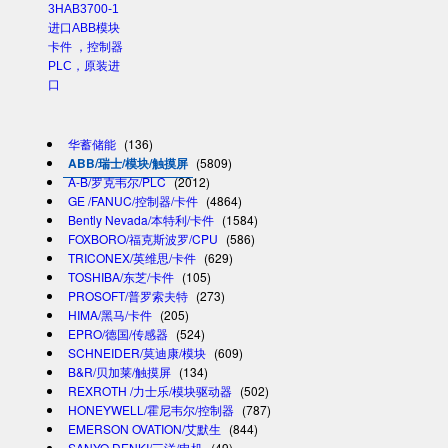
3HAB3700-1
进口ABB模块
卡件 ，控制器
PLC，原装进
口
华蓄储能
(136)
ABB/瑞士/模块/触摸屏
(5809)
A-B/罗克韦尔/PLC
(2012)
GE /FANUC/控制器/卡件
(4864)
Bently Nevada/本特利/卡件
(1584)
FOXBORO/福克斯波罗/CPU
(586)
TRICONEX/英维思/卡件
(629)
TOSHIBA/东芝/卡件
(105)
PROSOFT/普罗索夫特
(273)
HIMA/黑马/卡件
(205)
EPRO/德国/传感器
(524)
SCHNEIDER/莫迪康/模块
(609)
B&R/贝加莱/触摸屏
(134)
REXROTH /力士乐/模块驱动器
(502)
HONEYWELL/霍尼韦尔/控制器
(787)
EMERSON OVATION/艾默生
(844)
SANYO DENKI/三洋/电机
(49)