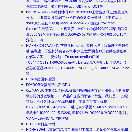
等。我司主营AC800M，AC800F系列模块，DSQC机器人模块备
件枕式传感器，张力控制单元，IGBT and IGCT等
Bently Nevada/本特利/卡件
Bently nevada主营业务:工业监测控制
技术。业务宗旨:实现对工业资产的有效保护管理。主要产品：
3500系列包括:1.模块(Module/Modle)2.前置器(Proximitor
Sensor)3.线缆(Cable)4.机架(Rack/Chassis)3500/20 框架接口模
块3500/22M 瞬态数据接口3500/25 改进的键相器模块3500/15电
源模块…等
EMERSON OVATION/艾默生
Emerson 是技术与工程领域的全球领
袖,在商业、工业和消费者市场中,为全世界的客户开发并提供创新
的解决方案。主要经销：Emerson ovation西屋
1C311,1C312,1X00,5X00系列，Deltav德尔塔夫，EPRO系列传
感器前置器VE3008 、CE3008 、SE3008、VE3007，SE4006P2
等…
EPRO/德国/传感器
FOXBORO/福克斯波罗/CPU
GE /FANUC/控制器/卡件
GE提供创新的解决方案和服务，为世界提
供必要的基础设施。GE产品广泛应用于各个行业。我们是GE的经
销商，提供各种系列的模块和卡。主要产品有：模块
IC693,IC695,IC697,IC698…继电保护装置,SR469,SR369,SR750,
燃机卡件IS200,IS215,IS220, IS420系列 DS200系列DS380系列，
VMIVME系列CPU控制卡等
HITACHI/日立/卡件
HONEYWELL/霍尼韦尔/控制器
霍尼韦尔是世界领先的气体检测和