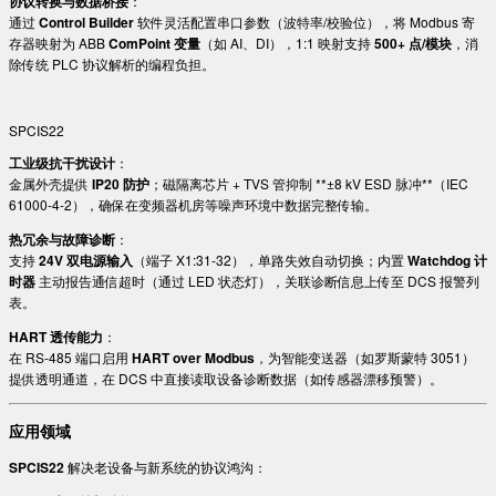
协议转换与数据桥接
：
通过 ​
Control Builder
软件灵活配置串口参数（波特率/校验位），将 Modbus 寄
存器映射为 ABB ​
ComPoint 变量
​（如 AI、DI），1:1 映射支持 ​
500+ 点/模块
，消
除传统 PLC 协议解析的编程负担。
SPCIS22
工业级抗干扰设计
：
金属外壳提供 ​
IP20 防护
；磁隔离芯片 + TVS 管抑制 ​**±8 kV ESD 脉冲**​（IEC
61000-4-2），确保在变频器机房等噪声环境中数据完整传输。
热冗余与故障诊断
：
支持 ​
24V 双电源输入
​（端子 X1:31-32），单路失效自动切换；内置 ​
Watchdog 计
时器
主动报告通信超时（通过 LED 状态灯），关联诊断信息上传至 DCS 报警列
表。
HART 透传能力
：
在 RS-485 端口启用 ​
HART over Modbus
，为智能变送器（如罗斯蒙特 3051）
提供透明通道，在 DCS 中直接读取设备诊断数据（如传感器漂移预警）。
应用领域
SPCIS22
解决老设备与新系统的协议鸿沟：