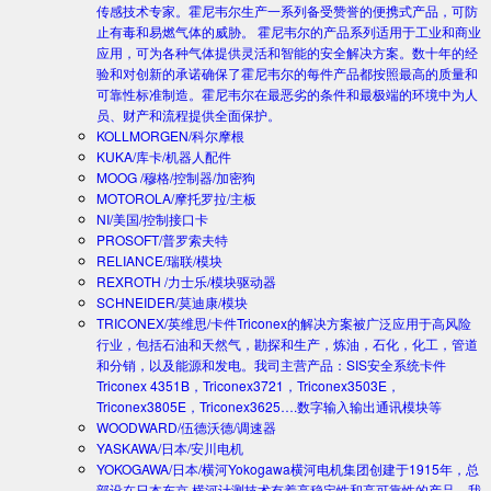
传感技术专家。霍尼韦尔生产一系列备受赞誉的便携式产品，可防
止有毒和易燃气体的威胁。 霍尼韦尔的产品系列适用于工业和商业
应用，可为各种气体提供灵活和智能的安全解决方案。数十年的经
验和对创新的承诺确保了霍尼韦尔的每件产品都按照最高的质量和
可靠性标准制造。霍尼韦尔在最恶劣的条件和最极端的环境中为人
员、财产和流程提供全面保护。
KOLLMORGEN/科尔摩根
KUKA/库卡/机器人配件
MOOG /穆格/控制器/加密狗
MOTOROLA/摩托罗拉/主板
NI/美国/控制接口卡
PROSOFT/普罗索夫特
RELIANCE/瑞联/模块
REXROTH /力士乐/模块驱动器
SCHNEIDER/莫迪康/模块
TRICONEX/英维思/卡件
Triconex的解决方案被广泛应用于高风险
行业，包括石油和天然气，勘探和生产，炼油，石化，化工，管道
和分销，以及能源和发电。我司主营产品：SIS安全系统卡件
Triconex 4351B，Triconex3721，Triconex3503E，
Triconex3805E，Triconex3625….数字输入输出通讯模块等
WOODWARD/伍德沃德/调速器
YASKAWA/日本/安川电机
YOKOGAWA/日本/横河
Yokogawa横河电机集团创建于1915年，总
部设在日本东京.横河计测技术有着高稳定性和高可靠性的产品。我