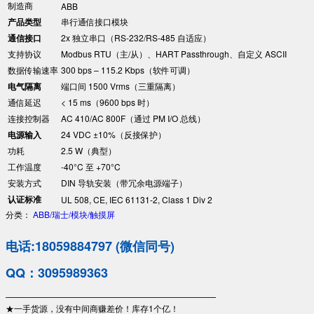
制造商
ABB
产品类型
串行通信接口模块
通信接口
2x 独立串口（RS-232/RS-485 自适应）
支持协议
Modbus RTU（主/从）、HART Passthrough、自定义 ASCII
数据传输速率
300 bps – 115.2 Kbps（软件可调）
电气隔离
端口间 1500 Vrms（三重隔离）
通信延迟
< 15 ms（9600 bps 时）
连接控制器
AC 410/AC 800F（通过 PM I/O 总线）
电源输入
24 VDC ±10%（反接保护）
功耗
2.5 W（典型）
工作温度
-40°C 至 +70°C
安装方式
DIN 导轨安装（带冗余电源端子）
认证标准
UL 508, CE, IEC 61131-2, Class 1 Div 2
分类：
ABB/瑞士/模块/触摸屏
电话:18059884797 (微信同号)
QQ：3095989363
—————————————————————————
★一手货源，没有中间商赚差价！库存1个亿！