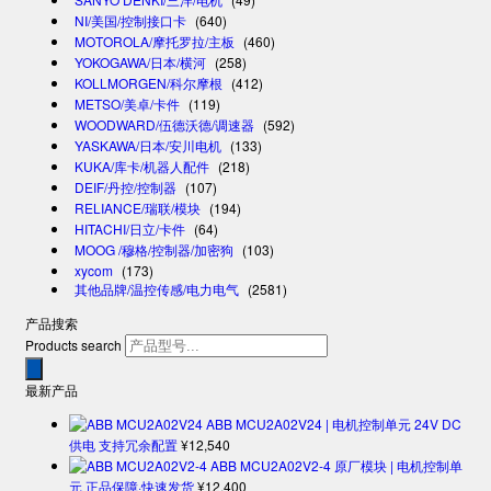
NI/美国/控制接口卡
(640)
MOTOROLA/摩托罗拉/主板
(460)
YOKOGAWA/日本/横河
(258)
KOLLMORGEN/科尔摩根
(412)
METSO/美卓/卡件
(119)
WOODWARD/伍德沃德/调速器
(592)
YASKAWA/日本/安川电机
(133)
KUKA/库卡/机器人配件
(218)
DEIF/丹控/控制器
(107)
RELIANCE/瑞联/模块
(194)
HITACHI/日立/卡件
(64)
MOOG /穆格/控制器/加密狗
(103)
xycom
(173)
其他品牌/温控传感/电力电气
(2581)
产品搜索
Products search
最新产品
ABB MCU2A02V24 | 电机控制单元 24V DC
供电 支持冗余配置
¥
12,540
ABB MCU2A02V2-4 原厂模块 | 电机控制单
元 正品保障·快速发货
¥
12,400