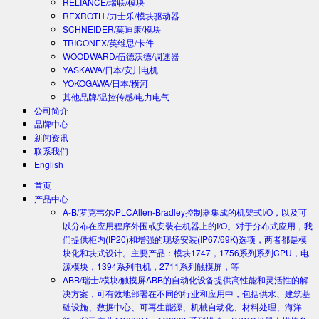
RELIANCE/瑞联/模块
REXROTH /力士乐/模块驱动器
SCHNEIDER/莫迪康/模块
TRICONEX/英维思/卡件
WOODWARD/伍德沃德/调速器
YASKAWA/日本/安川电机
YOKOGAWA/日本/横河
其他品牌/温控传感/电力电气
公司简介
品牌中心
新闻资讯
联系我们
English
首页
产品中心
A-B/罗克韦尔/PLC
Allen-Bradley控制器集成的机架式I/O，以及可
以分布在应用程序外围或安装在机器上的I/O。对于分布式应用，我
们提供柜内(IP20)和增强的现场安装(IP67/69K)选项，两者都是模
块化和块式设计。主要产品：模块1747，1756系列系列CPU，电
源模块，1394系列电机，2711系列触摸屏，等
ABB/瑞士/模块/触摸屏
ABB的自动化设备提供高性能和灵活性的解
决方案，可有效地部署在不同的行业和应用中，包括供水、建筑基
础设施、数据中心、可再生能源、机械自动化、材料处理、海洋