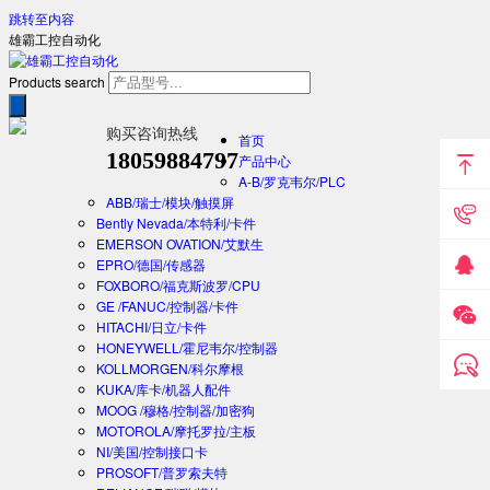
跳转至内容
雄霸工控自动化
Products search
购买咨询热线
首页
18059884797
产品中心
A-B/罗克韦尔/PLC
ABB/瑞士/模块/触摸屏
Bently Nevada/本特利/卡件
EMERSON OVATION/艾默生
EPRO/德国/传感器
FOXBORO/福克斯波罗/CPU
GE /FANUC/控制器/卡件
HITACHI/日立/卡件
HONEYWELL/霍尼韦尔/控制器
KOLLMORGEN/科尔摩根
KUKA/库卡/机器人配件
MOOG /穆格/控制器/加密狗
MOTOROLA/摩托罗拉/主板
NI/美国/控制接口卡
PROSOFT/普罗索夫特