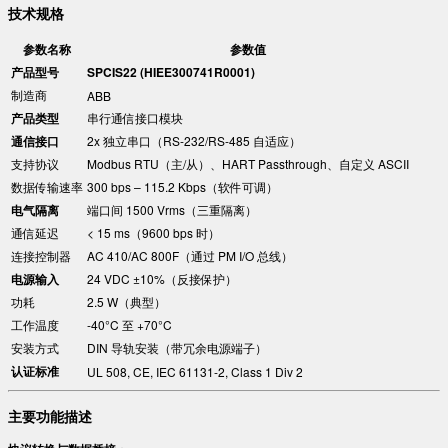
技术规格
参数名称
参数值
产品型号
SPCIS22 (HIEE300741R0001)
制造商
ABB
产品类型
串行通信接口模块
通信接口
2x 独立串口（RS-232/RS-485 自适应）
支持协议
Modbus RTU（主/从）、HART Passthrough、自定义 ASCII
数据传输速率
300 bps – 115.2 Kbps（软件可调）
电气隔离
端口间 1500 Vrms（三重隔离）
通信延迟
< 15 ms（9600 bps 时）
连接控制器
AC 410/AC 800F（通过 PM I/O 总线）
电源输入
24 VDC ±10%（反接保护）
功耗
2.5 W（典型）
工作温度
-40°C 至 +70°C
安装方式
DIN 导轨安装（带冗余电源端子）
认证标准
UL 508, CE, IEC 61131-2, Class 1 Div 2
主要功能描述