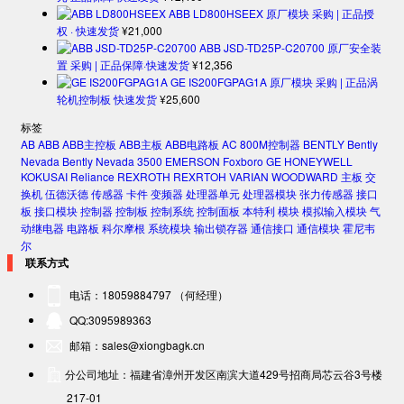
ABB LD800HSEEX 原厂模块 采购 | 正品授
权 · 快速发货
¥
21,000
ABB JSD-TD25P-C20700 原厂安全装
置 采购 | 正品保障·快速发货
¥
12,356
GE IS200FGPAG1A 原厂模块 采购 | 正品涡
轮机控制板 快速发货
¥
25,600
标签
AB
ABB
ABB主控板
ABB主板
ABB电路板
AC 800M控制器
BENTLY
Bently
Nevada
Bently Nevada 3500
EMERSON
Foxboro
GE
HONEYWELL
KOKUSAI
Reliance
REXROTH
REXRTOH
VARIAN
WOODWARD
主板
交
换机
伍德沃德
传感器
卡件
变频器
处理器单元
处理器模块
张力传感器
接口
板
接口模块
控制器
控制板
控制系统
控制面板
本特利
模块
模拟输入模块
气
动继电器
电路板
科尔摩根
系统模块
输出锁存器
通信接口
通信模块
霍尼韦
尔
联系方式
电话：18059884797 （何经理）
QQ:3095989363
邮箱：sales@xiongbagk.cn
分公司地址：福建省漳州开发区南滨大道429号招商局芯云谷3号楼
217-01