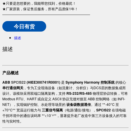
★只要是您想要的，我能帮您找到，价格最优！
★厂家原装，保证售后服务，所有产品质保1年！
—————————————————————————
今日有货
描述
描述
产品概述
ABB
SPCIS22
(HIEE300741R0001)
是 ​
Symphony Harmony 控制系统
的核心 ​
串行通信网关
，专为工业现场设备（如流量计、分析仪）与DCS层的数据集成而
设计。该模块采用双端口隔离架构，支持 ​
RS-232/RS-485
物理层协议转换，可将
Modbus RTU、HART 或自定义 ASCII 协议无缝对接至 ABB 控制网络（如 INFI-
NET），实现锅炉控制、水处理等场景的 ​
设备级数据透传
。通过 ​**-40°C 至
+70°C** 宽温运行能力与 ​
三重信号隔离
​（电源/通信/接地），​
SPCIS22
在强电磁
干扰环境中的通信误码率 ​**<10⁻⁹**，显著提升老厂改造中第三方设备接入的可靠
性与实时性。