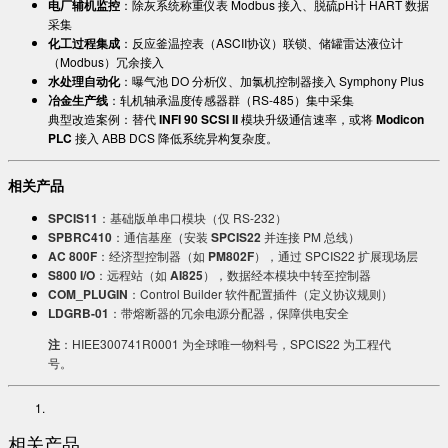
电厂辅机监控
：除灰系统称重仪表 Modbus 接入、脱硫pH计 HART 数据
采集
化工过程集成
：反应釜温控表（ASCII协议）联锁、储罐雷达液位计
（Modbus）冗余接入
水处理自动化
：曝气池 DO 分析仪、加氯机控制器接入 Symphony Plus
冶金生产线
：轧机轴承温度传感器群（RS-485）集中采集
典型改造案例：替代 ​
INFI 90 SCSI II
模块升级通信速率，或将 ​
Modicon
PLC
接入 ABB DCS 降低系统异构复杂度。
相关产品
SPCIS11
：基础版单串口模块（仅 RS-232）
SPBRC410
：通信基座（安装 ​
SPCIS22
并连接 PM 总线）
AC 800F
：经济型控制器（如 ​
PM802F
），通过 SPCIS22 扩展现场层
S800 I/O
：远程站（如 ​
AI825
），数据经本模块中转至控制器
COM_PLUGIN
：Control Builder 软件配置插件（定义协议规则）
LDGRB-01
：带熔断器的冗余电源分配器，保障供电安全
注
：HIEE300741R0001 为全球唯一物料号，SPCIS22 为工程代
号。
相关产品