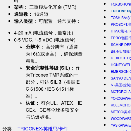
e)
FOXBORO
​架构：​
​ 三重模块化冗余 (TMR)
TRICONEX
​通道数：​
​ 16通道
TOSHIBA/
​输入类型：​
​ 可配置，通常支持：
PROSOFT
HIMA/黑马/
4-20 mA (电流信号，最常用)
EPRO/德国
0-5 VDC, 1-5 VDC (电压信号)
SCHNEIDE
​分辨率：​
​ 高分辨率（通常
B&R/贝加莱
为16位或更高），确保测量
REXROTH
精度。
HONEYWE
​安全完整性等级 (SIL)：​
​ 作
EMERSON 
为Triconex TMR系统的一
SANYO DE
部分，可达 ​
​SIL 3​
​（根据IE
NI/美国/控
C 61508 / IEC 61511标
MOTOROL
准）。
YOKOGAWA
​认证：​
​ 符合UL、ATEX、IE
KOLLMOR
CEx、CE等全球多项安全
METSO/美
与防爆标准。
WOODWAR
YASKAWA
分类：
TRICONEX/英维思/卡件