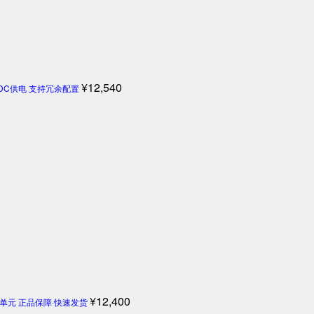
¥
12,540
4V DC供电 支持冗余配置
¥
12,400
机控制单元 正品保障·快速发货