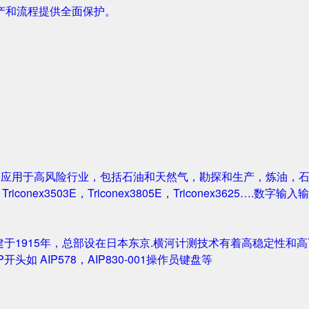
产和流程提供全面保护。
案被广泛应用于高风险行业，包括石油和天然气，勘探和生产，炼油
1，Triconex3503E，Triconex3805E，Triconex3625….数
创建于1915年，总部设在日本东京.横河计测技术有着高稳定性和高可
IP开头如 AIP578，AIP830-001操作员键盘等