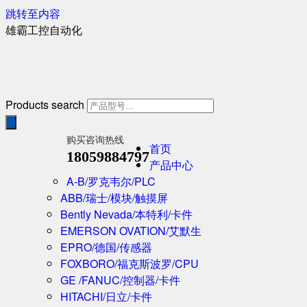
跳转至内容
雄霸工控自动化
Products search
购买咨询热线
首页
18059884797
产品中心
A-B/罗克韦尔/PLC
ABB/瑞士/模块/触摸屏
Bently Nevada/本特利/卡件
EMERSON OVATION/艾默生
EPRO/德国/传感器
FOXBORO/福克斯波罗/CPU
GE /FANUC/控制器/卡件
HITACHI/日立/卡件