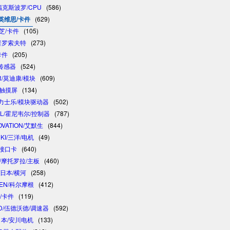
/福克斯波罗/CPU
(586)
/英维思/卡件
(629)
东芝/卡件
(105)
/普罗索夫特
(273)
卡件
(205)
/传感器
(524)
R/莫迪康/模块
(609)
/触摸屏
(134)
 /力士乐/模块驱动器
(502)
LL/霍尼韦尔/控制器
(787)
OVATION/艾默生
(844)
NKI/三洋/电机
(49)
制接口卡
(640)
A/摩托罗拉/主板
(460)
/日本/横河
(258)
GEN/科尔摩根
(412)
卓/卡件
(119)
D/伍德沃德/调速器
(592)
/日本/安川电机
(133)