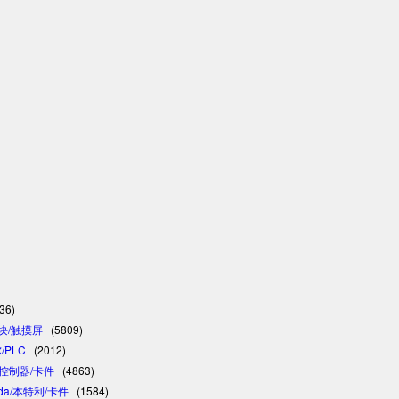
36)
模块/触摸屏
(5809)
/PLC
(2012)
C/控制器/卡件
(4863)
vada/本特利/卡件
(1584)