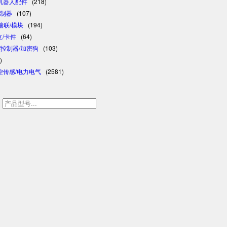
/机器人配件
(218)
控制器
(107)
/瑞联/模块
(194)
日立/卡件
(64)
格/控制器/加密狗
(103)
)
控传感/电力电气
(2581)
h