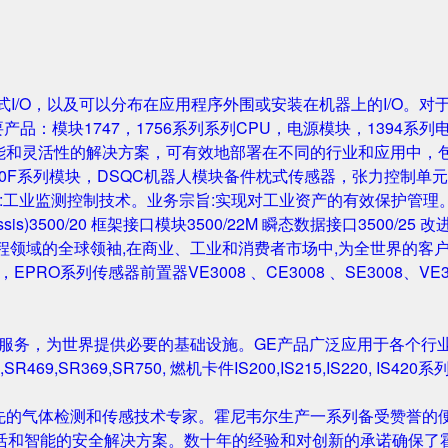
成的机架式I/O，以及可以分布在应用程序外围或安装在机器上的I/O。
要产品：模块1747，1756系列系列CPU，电源模块，1394系列
性能和灵活性的解决方案，可有效地部署在不同的行业和应用中，
0F系列模块，DSQC机器人模块备件枕式传感器，张力控制单元，IGB
主营业务:工业监测控制技术。业务宗旨:实现对工业资产的有效保护管理。主要产
Rack/Chassis)3500/20 框架接口模块3500/22M 瞬态数据接口350
与工程领域的全球领袖,在商业、工业和消费者市场中,为全世界的客户开发
尔塔夫，EPRO系列传感器前置器VE3008 、CE3008 、SE3008、VE
和服务，为世界提供必要的基础设施。GE产品广泛应用于各个行
,SR469,SR369,SR750, 燃机卡件IS200,IS215,IS220, I
先的气体检测和传感技术专家。霍尼韦尔生产一系列备受赞誉的便
活和智能的安全解决方案。数十年的经验和对创新的承诺确保了