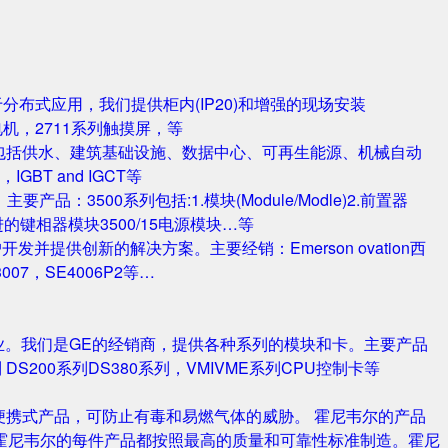
对于分布式应用，我们提供柜内(IP20)和增强的现场安装
电机，2711系列触摸屏，等
包括供水、建筑基础设施、数据中心、可再生能源、机械自动
T and IGCT等
品：3500系列包括:1.模块(Module/Modle)2.前置器
0/25 改进的键相器模块3500/15电源模块…等
并提供创新的解决方案。主要经销：Emerson ovation西
3007，SE4006P2等…
业。我们是GE的经销商，提供各种系列的模块和卡。主要产品
S420系列 DS200系列DS380系列，VMIVME系列CPU控制卡等
携式产品，可防止有毒和易燃气体的威胁。 霍尼韦尔的产品
霍尼韦尔的每件产品都按照最高的质量和可靠性标准制造。霍尼