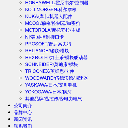
HONEYWELL/霍尼韦尔/控制器
KOLLMORGEN/科尔摩根
KUKA/库卡/机器人配件
MOOG /穆格/控制器/加密狗
MOTOROLA/摩托罗拉/主板
NI/美国/控制接口卡
PROSOFT/普罗索夫特
RELIANCE/瑞联/模块
REXROTH /力士乐/模块驱动器
SCHNEIDER/莫迪康/模块
TRICONEX/英维思/卡件
WOODWARD/伍德沃德/调速器
YASKAWA/日本/安川电机
YOKOGAWA/日本/横河
其他品牌/温控传感/电力电气
公司简介
品牌中心
新闻资讯
联系我们