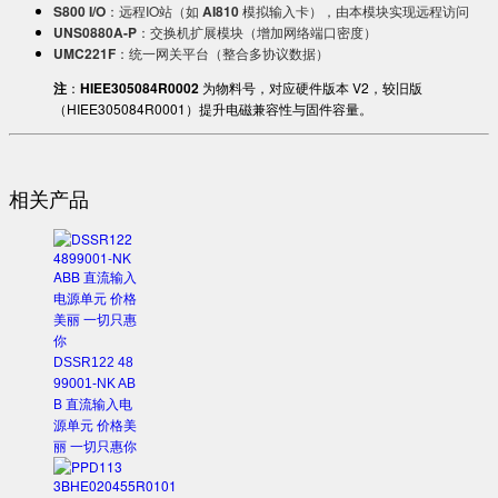
S800 I/O
：远程IO站（如 ​
AI810
模拟输入卡），由本模块实现远程访问
UNS0880A-P
：交换机扩展模块（增加网络端口密度）
UMC221F
：统一网关平台（整合多协议数据）
注
：​
HIEE305084R0002
为物料号，对应硬件版本 V2，较旧版
（HIEE305084R0001）提升电磁兼容性与固件容量。
相关产品
DSSR122 48
99001-NK AB
B 直流输入电
源单元 价格美
丽 一切只惠你