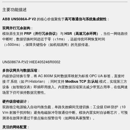
主要功能描述
ABB UNS086A-P V2
的核心价值聚焦于
高可靠通信与系统集成韧性
：
双网并行冗余架构
：
模块原生支持 ​
PRP（并行冗余协议）​
与 ​
HSR（高速冗余环网）​
，当任一网络路径
中断时，数据切换时间趋近于零（<1ms），远超传统环网恢复时间
（>500ms），保障关键指令（如机组跳闸）的无损传递。
UNS0867A-P,V2 HIEE405246R0002
多协议网关与数据压缩
：
内嵌协议转换引擎，将 AC 800M 实时数据库映射为标准 OPC UA 标签，直接对
接 IT 系统（如 PI Historian）；同时支持 ​
Modbus TCP 主/从站
模式，实现第三方
设备（如智能仪表）即插即用接入。内置数据压缩算法减少带宽占用率，在低网速
场景下仍可保持数据完整性。
硬件级容错设计
：
双路独立电源输入自动均衡负载，单路失效瞬间无缝切换；工业级 EMI 防护（10
V/m 射频干扰抑制）避免电磁脉冲导致通信中断。模块内置实时自诊断芯片，可预
测潜在故障并通过干接点输出报警信号（如网络风暴预警）。
灵活的网络配置
：