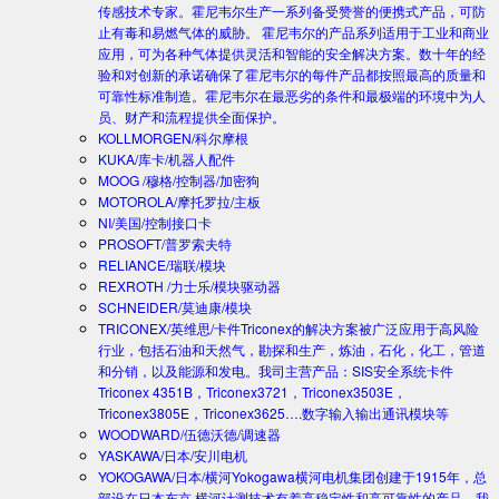
传感技术专家。霍尼韦尔生产一系列备受赞誉的便携式产品，可防
止有毒和易燃气体的威胁。 霍尼韦尔的产品系列适用于工业和商业
应用，可为各种气体提供灵活和智能的安全解决方案。数十年的经
验和对创新的承诺确保了霍尼韦尔的每件产品都按照最高的质量和
可靠性标准制造。霍尼韦尔在最恶劣的条件和最极端的环境中为人
员、财产和流程提供全面保护。
KOLLMORGEN/科尔摩根
KUKA/库卡/机器人配件
MOOG /穆格/控制器/加密狗
MOTOROLA/摩托罗拉/主板
NI/美国/控制接口卡
PROSOFT/普罗索夫特
RELIANCE/瑞联/模块
REXROTH /力士乐/模块驱动器
SCHNEIDER/莫迪康/模块
TRICONEX/英维思/卡件
Triconex的解决方案被广泛应用于高风险
行业，包括石油和天然气，勘探和生产，炼油，石化，化工，管道
和分销，以及能源和发电。我司主营产品：SIS安全系统卡件
Triconex 4351B，Triconex3721，Triconex3503E，
Triconex3805E，Triconex3625….数字输入输出通讯模块等
WOODWARD/伍德沃德/调速器
YASKAWA/日本/安川电机
YOKOGAWA/日本/横河
Yokogawa横河电机集团创建于1915年，总
部设在日本东京.横河计测技术有着高稳定性和高可靠性的产品。我