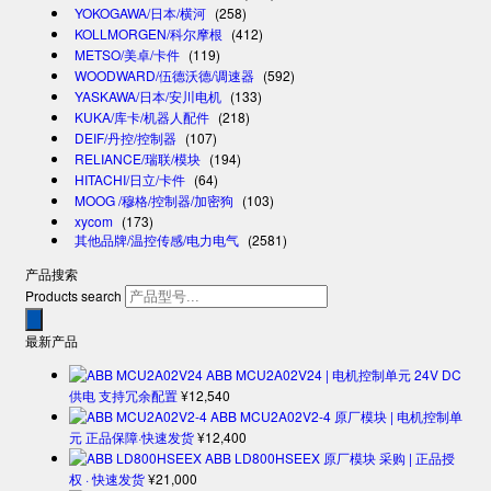
YOKOGAWA/日本/横河
(258)
KOLLMORGEN/科尔摩根
(412)
METSO/美卓/卡件
(119)
WOODWARD/伍德沃德/调速器
(592)
YASKAWA/日本/安川电机
(133)
KUKA/库卡/机器人配件
(218)
DEIF/丹控/控制器
(107)
RELIANCE/瑞联/模块
(194)
HITACHI/日立/卡件
(64)
MOOG /穆格/控制器/加密狗
(103)
xycom
(173)
其他品牌/温控传感/电力电气
(2581)
产品搜索
Products search
最新产品
ABB MCU2A02V24 | 电机控制单元 24V DC
供电 支持冗余配置
¥
12,540
ABB MCU2A02V2-4 原厂模块 | 电机控制单
元 正品保障·快速发货
¥
12,400
ABB LD800HSEEX 原厂模块 采购 | 正品授
权 · 快速发货
¥
21,000