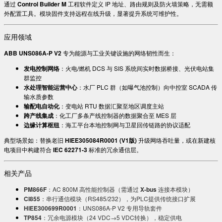
通过 ​
Control Builder M
工程软件定义 IP 地址、路由规则及防火墙策略，无需额
外配置工具。模块固件支持远程在线升级，显著提升系统可维护性。
应用领域
ABB UNS086A-P V2
专为能源与工业关键设施的网络韧性而生：
发电控制网络
：火电/燃机 DCS 与 SIS 系统间实时数据桥接、光伏电站集
群监控
水处理智能运营中心
：水厂 PLC 群（如曝气池控制）向中控室 SCADA 传
输水质参数
输配电自动化
：变电站 RTU 数据汇聚至地区调度主站
跨产线集成
：化工厂多条产线控制器的数据聚合至 MES 层
边缘计算枢纽
：海工平台本地控制网与卫星回传链路的协议适配
典型场景如：替换老旧 ​
HIEE305084R0001 (V1版)
升级网络吞吐量，或在新建核
电项目中构建符合 ​
IEC 62271-3
标准的冗余通信层。
相关产品
PM866F
：AC 800M 高性能控制器（需通过 ​
X-bus
连接本模块）
CI855
：串行通信模块（RS485/232），为PLC提供传统接口扩展
HIEE300699R0001
：UNS086A-P V2 专用导轨套件
TP854
：冗余电源模块（24 VDC→5 VDC转换），稳定供电