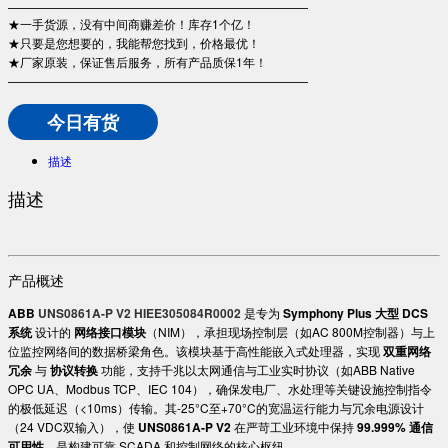
—————————————————————————
★一手货源，没有中间商赚差价！库存1个亿！
★只要是您想要的，我能帮您找到，价格最优！
★厂家原装，保证售后服务，所有产品质保1年！
—————————————————————————
今日有货
描述
描述
产品概述
ABB
UNS0861A-P V2 HIEE305084R0002
是专为 ​
Symphony Plus 大型 DCS
系统
设计的 ​
网络接口模块
​（NIM），承担现场控制层（如AC 800M控制器）与上
位监控网络间的数据桥梁角色。该模块基于高性能嵌入式处理器，实现 ​
双重网络
冗余
与 ​
协议转换
功能，支持千兆以太网通信与工业实时协议（如ABB Native
OPC UA、Modbus TCP、IEC 104），确保发电厂、水处理等关键设施控制指令
的极低延迟（<10ms）传输。其-25°C至+70°C的宽温运行能力与冗余电源设计
（24 VDC双输入），使 ​
UNS0861A-P V2
在严苛工业环境中保持 ​
99.999% 通信
可用性
，是构建可靠 SCADA 和控制网络的核心枢纽。