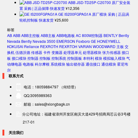
ABB JSD-TD25P-C20700 原厂安全装
置 采购 | 正品保障·快速发货
¥
12,356
GE IS200FGPAG1A 原厂模块 采购 | 正品涡
轮机控制板 快速发货
¥
25,600
标签
AB
ABB
ABB主控板
ABB主板
ABB电路板
AC 800M控制器
BENTLY
Bently
Nevada
Bently Nevada 3500
EMERSON
Foxboro
GE
HONEYWELL
KOKUSAI
Reliance
REXROTH
REXRTOH
VARIAN
WOODWARD
主板
交
换机
伍德沃德
传感器
卡件
变频器
处理器单元
处理器模块
张力传感器
接口
板
接口模块
控制器
控制板
控制系统
控制面板
本特利
模块
模拟输入模块
气
动继电器
电路板
科尔摩根
系统模块
输出锁存器
通信接口
通信模块
霍尼韦
尔
联系方式
电话：18059884797 （何经理）
QQ:3095989363
邮箱：sales@xiongbagk.cn
分公司地址：福建省漳州开发区南滨大道429号招商局芯云谷3号楼
217-01
关注我们