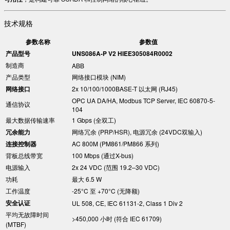
技术规格
参数名称
参数值
产品型号
UNS086A-P V2 HIEE305084R0002
制造商
ABB
产品类型
网络接口模块 (NIM)
网络接口
2x 10/100/1000BASE-T 以太网 (RJ45)
OPC UA DA/HA, Modbus TCP Server, IEC 60870-5-
通信协议
104
最大数据传输速率
1 Gbps (全双工)
冗余能力
网络冗余 (PRP/HSR), 电源冗余 (24VDC双输入)
连接控制器
AC 800M (PM861/PM866 系列)
背板总线带宽
100 Mbps (通过X-bus)
电源输入
2x 24 VDC (范围 19.2–30 VDC)
功耗
最大 6.5 W
工作温度
-25°C 至 +70°C (无降额)
安全认证
UL 508, CE, IEC 61131-2, Class 1 Div 2
平均无故障时间
>450,000 小时 (符合 IEC 61709)
(MTBF)