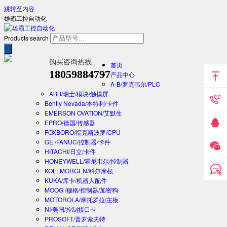
跳转至内容
雄霸工控自动化
Products search
购买咨询热线
首页
18059884797
产品中心
A-B/罗克韦尔/PLC
ABB/瑞士/模块/触摸屏
Bently Nevada/本特利/卡件
EMERSON OVATION/艾默生
EPRO/德国/传感器
FOXBORO/福克斯波罗/CPU
GE /FANUC/控制器/卡件
HITACHI/日立/卡件
HONEYWELL/霍尼韦尔/控制器
KOLLMORGEN/科尔摩根
KUKA/库卡/机器人配件
MOOG /穆格/控制器/加密狗
MOTOROLA/摩托罗拉/主板
NI/美国/控制接口卡
PROSOFT/普罗索夫特