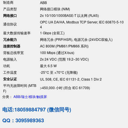
制造商
ABB
产品类型
网络接口模块 (NIM)
网络接口
2x 10/100/1000BASE-T 以太网 (RJ45)
OPC UA DA/HA, Modbus TCP Server, IEC 60870-5-10
通信协议
4
最大数据传输速率
1 Gbps (全双工)
冗余能力
网络冗余 (PRP/HSR), 电源冗余 (24VDC双输入)
连接控制器
AC 800M (PM861/PM866 系列)
背板总线带宽
100 Mbps (通过X-bus)
电源输入
2x 24 VDC (范围 19.2–30 VDC)
功耗
最大 6.5 W
工作温度
-25°C 至 +70°C (无降额)
安全认证
UL 508, CE, IEC 61131-2, Class 1 Div 2
平均无故障时间 (MTB
>450,000 小时 (符合 IEC 61709)
F)
分类：
ABB/瑞士/模块/触摸屏
电话:18059884797 (微信同号)
QQ：3095989363