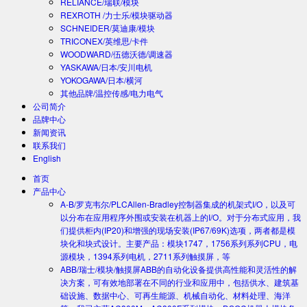
RELIANCE/瑞联/模块
REXROTH /力士乐/模块驱动器
SCHNEIDER/莫迪康/模块
TRICONEX/英维思/卡件
WOODWARD/伍德沃德/调速器
YASKAWA/日本/安川电机
YOKOGAWA/日本/横河
其他品牌/温控传感/电力电气
公司简介
品牌中心
新闻资讯
联系我们
English
首页
产品中心
A-B/罗克韦尔/PLC
Allen-Bradley控制器集成的机架式I/O，以及可
以分布在应用程序外围或安装在机器上的I/O。对于分布式应用，我
们提供柜内(IP20)和增强的现场安装(IP67/69K)选项，两者都是模
块化和块式设计。主要产品：模块1747，1756系列系列CPU，电
源模块，1394系列电机，2711系列触摸屏，等
ABB/瑞士/模块/触摸屏
ABB的自动化设备提供高性能和灵活性的解
决方案，可有效地部署在不同的行业和应用中，包括供水、建筑基
础设施、数据中心、可再生能源、机械自动化、材料处理、海洋