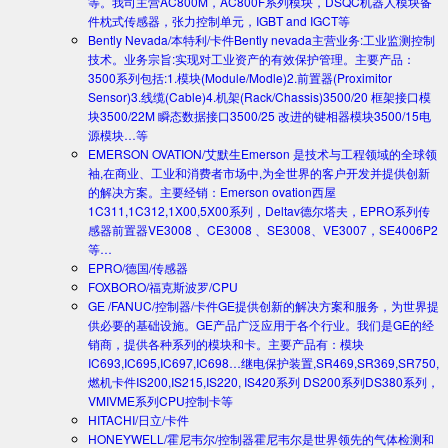
等。我司主营AC800M，AC800F系列模块，DSQC机器人模块备
件枕式传感器，张力控制单元，IGBT and IGCT等
Bently Nevada/本特利/卡件
Bently nevada主营业务:工业监测控制
技术。业务宗旨:实现对工业资产的有效保护管理。主要产品：
3500系列包括:1.模块(Module/Modle)2.前置器(Proximitor
Sensor)3.线缆(Cable)4.机架(Rack/Chassis)3500/20 框架接口模
块3500/22M 瞬态数据接口3500/25 改进的键相器模块3500/15电
源模块…等
EMERSON OVATION/艾默生
Emerson 是技术与工程领域的全球领
袖,在商业、工业和消费者市场中,为全世界的客户开发并提供创新
的解决方案。主要经销：Emerson ovation西屋
1C311,1C312,1X00,5X00系列，Deltav德尔塔夫，EPRO系列传
感器前置器VE3008 、CE3008 、SE3008、VE3007，SE4006P2
等…
EPRO/德国/传感器
FOXBORO/福克斯波罗/CPU
GE /FANUC/控制器/卡件
GE提供创新的解决方案和服务，为世界提
供必要的基础设施。GE产品广泛应用于各个行业。我们是GE的经
销商，提供各种系列的模块和卡。主要产品有：模块
IC693,IC695,IC697,IC698…继电保护装置,SR469,SR369,SR750,
燃机卡件IS200,IS215,IS220, IS420系列 DS200系列DS380系列，
VMIVME系列CPU控制卡等
HITACHI/日立/卡件
HONEYWELL/霍尼韦尔/控制器
霍尼韦尔是世界领先的气体检测和