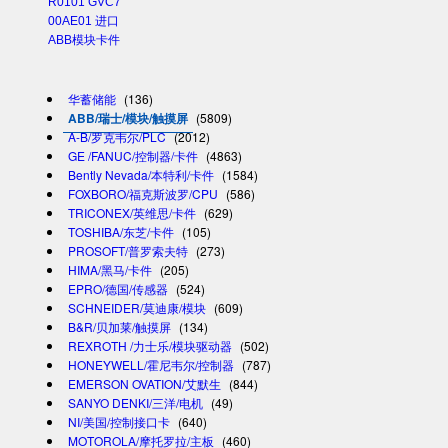
R0101 GVC7
00AE01 进口
ABB模块卡件
华蓄储能
(136)
ABB/瑞士/模块/触摸屏
(5809)
A-B/罗克韦尔/PLC
(2012)
GE /FANUC/控制器/卡件
(4863)
Bently Nevada/本特利/卡件
(1584)
FOXBORO/福克斯波罗/CPU
(586)
TRICONEX/英维思/卡件
(629)
TOSHIBA/东芝/卡件
(105)
PROSOFT/普罗索夫特
(273)
HIMA/黑马/卡件
(205)
EPRO/德国/传感器
(524)
SCHNEIDER/莫迪康/模块
(609)
B&R/贝加莱/触摸屏
(134)
REXROTH /力士乐/模块驱动器
(502)
HONEYWELL/霍尼韦尔/控制器
(787)
EMERSON OVATION/艾默生
(844)
SANYO DENKI/三洋/电机
(49)
NI/美国/控制接口卡
(640)
MOTOROLA/摩托罗拉/主板
(460)