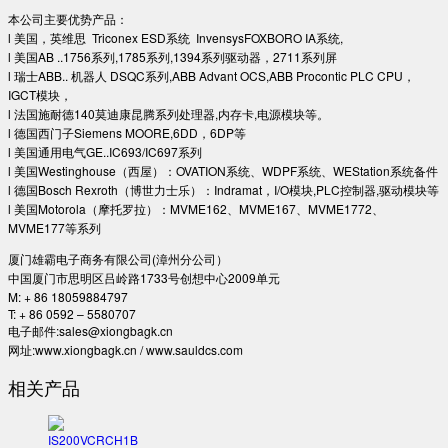
本公司主要优势产品：
l 美国，英维思 Triconex ESD系统 InvensysFOXBORO IA系统,
l 美国AB ..1756系列,1785系列,1394系列驱动器，2711系列屏
l 瑞士ABB.. 机器人 DSQC系列,ABB Advant OCS,ABB Procontic PLC CPU，
IGCT模块，
l 法国施耐德140莫迪康昆腾系列处理器,内存卡,电源模块等。
l 德国西门子Siemens MOORE,6DD，6DP等
l 美国通用电气GE..IC693/IC697系列
l 美国Westinghouse（西屋）：OVATION系统、WDPF系统、WEStation系统备件
l 德国Bosch Rexroth（博世力士乐）：Indramat，I/O模块,PLC控制器,驱动模块等
l 美国Motorola（摩托罗拉）：MVME162、MVME167、MVME1772、
MVME177等系列
厦门雄霸电子商务有限公司(漳州分公司）
中国厦门市思明区吕岭路1733号创想中心2009单元
M: + 86 18059884797
T: + 86 0592 – 5580707
电子邮件:sales@xiongbagk.cn
网址:www.xiongbagk.cn / www.sauldcs.com
相关产品