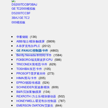
DS200TCCBF
3BAJ GE TC2
000模拟板
华蓄储能
(136)
ABB/瑞士/模块/触摸屏
(5809)
A-B/罗克韦尔/PLC
(2012)
GE /FANUC/控制器/卡件
(4863)
Bently Nevada/本特利/卡件
(1584)
FOXBORO/福克斯波罗/CPU
(586)
TRICONEX/英维思/卡件
(629)
TOSHIBA/东芝/卡件
(105)
PROSOFT/普罗索夫特
(273)
HIMA/黑马/卡件
(205)
EPRO/德国/传感器
(524)
SCHNEIDER/莫迪康/模块
(609)
B&R/贝加莱/触摸屏
(134)
REXROTH /力士乐/模块驱动器
(502)
HONEYWELL/霍尼韦尔/控制器
(787)
EMERSON OVATION/艾默生
(844)