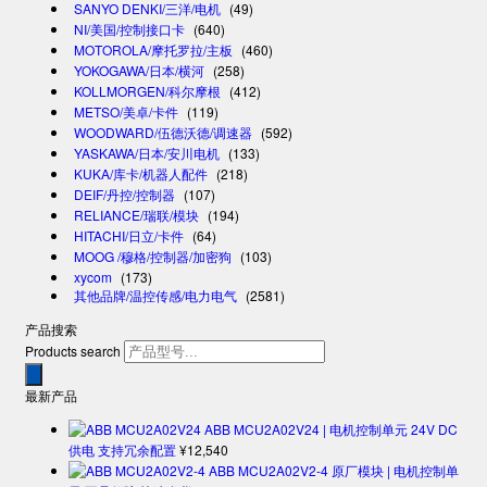
SANYO DENKI/三洋/电机
(49)
NI/美国/控制接口卡
(640)
MOTOROLA/摩托罗拉/主板
(460)
YOKOGAWA/日本/横河
(258)
KOLLMORGEN/科尔摩根
(412)
METSO/美卓/卡件
(119)
WOODWARD/伍德沃德/调速器
(592)
YASKAWA/日本/安川电机
(133)
KUKA/库卡/机器人配件
(218)
DEIF/丹控/控制器
(107)
RELIANCE/瑞联/模块
(194)
HITACHI/日立/卡件
(64)
MOOG /穆格/控制器/加密狗
(103)
xycom
(173)
其他品牌/温控传感/电力电气
(2581)
产品搜索
Products search
最新产品
ABB MCU2A02V24 | 电机控制单元 24V DC
供电 支持冗余配置
¥
12,540
ABB MCU2A02V2-4 原厂模块 | 电机控制单