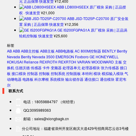
元 正品保障·快速发货
¥
12,400
ABB LD800HSEEX 原厂模块 采购 | 正品授
权 · 快速发货
¥
21,000
ABB JSD-TD25P-C20700 原厂安全装
置 采购 | 正品保障·快速发货
¥
12,356
GE IS200FGPAG1A 原厂模块 采购 | 正品涡
轮机控制板 快速发货
¥
25,600
标签
AB
ABB
ABB主控板
ABB主板
ABB电路板
AC 800M控制器
BENTLY
Bently
Nevada
Bently Nevada 3500
EMERSON
Foxboro
GE
HONEYWELL
KOKUSAI
Reliance
REXROTH
REXRTOH
VARIAN
WOODWARD
主板
交
换机
伍德沃德
传感器
卡件
变频器
处理器单元
处理器模块
张力传感器
接口
板
接口模块
控制器
控制板
控制系统
控制面板
本特利
模块
模拟输入模块
气
动继电器
电路板
科尔摩根
系统模块
输出锁存器
通信接口
通信模块
霍尼韦
尔
联系方式
电话：18059884797 （何经理）
QQ:3095989363
邮箱：sales@xiongbagk.cn
分公司地址：福建省漳州开发区南滨大道429号招商局芯云谷3号楼