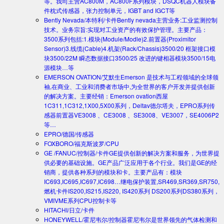
等。我司主营AC800M，AC800F系列模块，DSQC机器人模块备
件枕式传感器，张力控制单元，IGBT and IGCT等
Bently Nevada/本特利/卡件
Bently nevada主营业务:工业监测控制
技术。业务宗旨:实现对工业资产的有效保护管理。主要产品：
3500系列包括:1.模块(Module/Modle)2.前置器(Proximitor
Sensor)3.线缆(Cable)4.机架(Rack/Chassis)3500/20 框架接口模
块3500/22M 瞬态数据接口3500/25 改进的键相器模块3500/15电
源模块…等
EMERSON OVATION/艾默生
Emerson 是技术与工程领域的全球领
袖,在商业、工业和消费者市场中,为全世界的客户开发并提供创新
的解决方案。主要经销：Emerson ovation西屋
1C311,1C312,1X00,5X00系列，Deltav德尔塔夫，EPRO系列传
感器前置器VE3008 、CE3008 、SE3008、VE3007，SE4006P2
等…
EPRO/德国/传感器
FOXBORO/福克斯波罗/CPU
GE /FANUC/控制器/卡件
GE提供创新的解决方案和服务，为世界提
供必要的基础设施。GE产品广泛应用于各个行业。我们是GE的经
销商，提供各种系列的模块和卡。主要产品有：模块
IC693,IC695,IC697,IC698…继电保护装置,SR469,SR369,SR750,
燃机卡件IS200,IS215,IS220, IS420系列 DS200系列DS380系列，
VMIVME系列CPU控制卡等
HITACHI/日立/卡件
HONEYWELL/霍尼韦尔/控制器
霍尼韦尔是世界领先的气体检测和