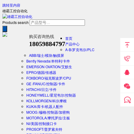
跳转至内容
雄霸工控自动化
Products search
购买咨询热线
首页
18059884797
产品中心
A-B/罗克韦尔/PLC
ABB/瑞士/模块/触摸屏
Bently Nevada/本特利/卡件
EMERSON OVATION/艾默生
EPRO/德国/传感器
FOXBORO/福克斯波罗/CPU
GE /FANUC/控制器/卡件
HITACHI/日立/卡件
HONEYWELL/霍尼韦尔/控制器
KOLLMORGEN/科尔摩根
KUKA/库卡/机器人配件
MOOG /穆格/控制器/加密狗
MOTOROLA/摩托罗拉/主板
NI/美国/控制接口卡
PROSOFT/普罗索夫特