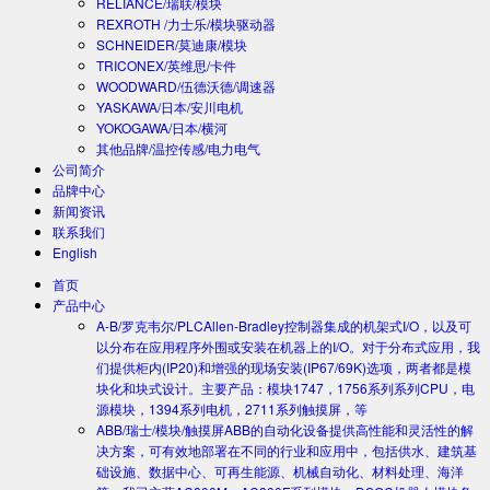
RELIANCE/瑞联/模块
REXROTH /力士乐/模块驱动器
SCHNEIDER/莫迪康/模块
TRICONEX/英维思/卡件
WOODWARD/伍德沃德/调速器
YASKAWA/日本/安川电机
YOKOGAWA/日本/横河
其他品牌/温控传感/电力电气
公司简介
品牌中心
新闻资讯
联系我们
English
首页
产品中心
A-B/罗克韦尔/PLC
Allen-Bradley控制器集成的机架式I/O，以及可
以分布在应用程序外围或安装在机器上的I/O。对于分布式应用，我
们提供柜内(IP20)和增强的现场安装(IP67/69K)选项，两者都是模
块化和块式设计。主要产品：模块1747，1756系列系列CPU，电
源模块，1394系列电机，2711系列触摸屏，等
ABB/瑞士/模块/触摸屏
ABB的自动化设备提供高性能和灵活性的解
决方案，可有效地部署在不同的行业和应用中，包括供水、建筑基
础设施、数据中心、可再生能源、机械自动化、材料处理、海洋