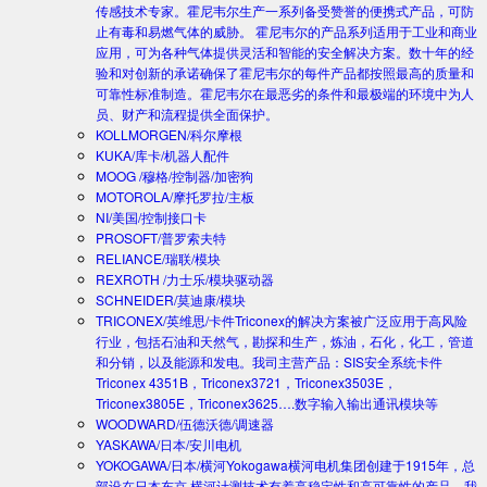
传感技术专家。霍尼韦尔生产一系列备受赞誉的便携式产品，可防
止有毒和易燃气体的威胁。 霍尼韦尔的产品系列适用于工业和商业
应用，可为各种气体提供灵活和智能的安全解决方案。数十年的经
验和对创新的承诺确保了霍尼韦尔的每件产品都按照最高的质量和
可靠性标准制造。霍尼韦尔在最恶劣的条件和最极端的环境中为人
员、财产和流程提供全面保护。
KOLLMORGEN/科尔摩根
KUKA/库卡/机器人配件
MOOG /穆格/控制器/加密狗
MOTOROLA/摩托罗拉/主板
NI/美国/控制接口卡
PROSOFT/普罗索夫特
RELIANCE/瑞联/模块
REXROTH /力士乐/模块驱动器
SCHNEIDER/莫迪康/模块
TRICONEX/英维思/卡件
Triconex的解决方案被广泛应用于高风险
行业，包括石油和天然气，勘探和生产，炼油，石化，化工，管道
和分销，以及能源和发电。我司主营产品：SIS安全系统卡件
Triconex 4351B，Triconex3721，Triconex3503E，
Triconex3805E，Triconex3625….数字输入输出通讯模块等
WOODWARD/伍德沃德/调速器
YASKAWA/日本/安川电机
YOKOGAWA/日本/横河
Yokogawa横河电机集团创建于1915年，总
部设在日本东京.横河计测技术有着高稳定性和高可靠性的产品。我