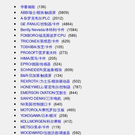
华蓄储能
(136)
ABB/瑞士/模块/触摸屏
(5809)
A-B/罗克韦尔/PLC
(2012)
GE /FANUC/控制器/卡件
(4864)
Bently Nevada/本特利/卡件
(1584)
FOXBORO/福克斯波罗/CPU
(586)
TRICONEX/英维思/卡件
(629)
TOSHIBA/东芝/卡件
(105)
PROSOFT/普罗索夫特
(273)
HIMA/黑马/卡件
(205)
EPRO/德国/传感器
(524)
SCHNEIDER/莫迪康/模块
(609)
B&R/贝加莱/触摸屏
(134)
REXROTH /力士乐/模块驱动器
(502)
HONEYWELL/霍尼韦尔/控制器
(787)
EMERSON OVATION/艾默生
(844)
SANYO DENKI/三洋/电机
(49)
NI/美国/控制接口卡
(640)
MOTOROLA/摩托罗拉/主板
(460)
YOKOGAWA/日本/横河
(258)
KOLLMORGEN/科尔摩根
(412)
METSO/美卓/卡件
(119)
WOODWARD/伍德沃德/调速器
(592)