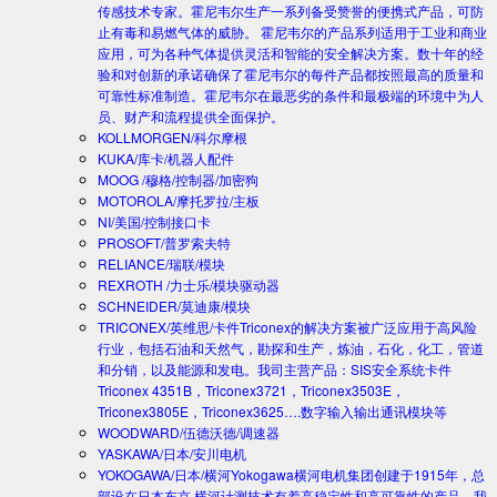
传感技术专家。霍尼韦尔生产一系列备受赞誉的便携式产品，可防
止有毒和易燃气体的威胁。 霍尼韦尔的产品系列适用于工业和商业
应用，可为各种气体提供灵活和智能的安全解决方案。数十年的经
验和对创新的承诺确保了霍尼韦尔的每件产品都按照最高的质量和
可靠性标准制造。霍尼韦尔在最恶劣的条件和最极端的环境中为人
员、财产和流程提供全面保护。
KOLLMORGEN/科尔摩根
KUKA/库卡/机器人配件
MOOG /穆格/控制器/加密狗
MOTOROLA/摩托罗拉/主板
NI/美国/控制接口卡
PROSOFT/普罗索夫特
RELIANCE/瑞联/模块
REXROTH /力士乐/模块驱动器
SCHNEIDER/莫迪康/模块
TRICONEX/英维思/卡件
Triconex的解决方案被广泛应用于高风险
行业，包括石油和天然气，勘探和生产，炼油，石化，化工，管道
和分销，以及能源和发电。我司主营产品：SIS安全系统卡件
Triconex 4351B，Triconex3721，Triconex3503E，
Triconex3805E，Triconex3625….数字输入输出通讯模块等
WOODWARD/伍德沃德/调速器
YASKAWA/日本/安川电机
YOKOGAWA/日本/横河
Yokogawa横河电机集团创建于1915年，总
部设在日本东京.横河计测技术有着高稳定性和高可靠性的产品。我