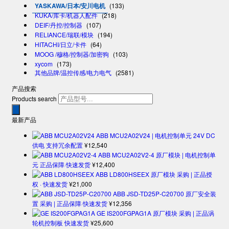
YASKAWA/日本/安川电机
(133)
KUKA/库卡/机器人配件
(218)
DEIF/丹控/控制器
(107)
RELIANCE/瑞联/模块
(194)
HITACHI/日立/卡件
(64)
MOOG /穆格/控制器/加密狗
(103)
xycom
(173)
其他品牌/温控传感/电力电气
(2581)
产品搜索
Products search
最新产品
ABB MCU2A02V24 | 电机控制单元 24V DC
供电 支持冗余配置
¥
12,540
ABB MCU2A02V2-4 原厂模块 | 电机控制单
元 正品保障·快速发货
¥
12,400
ABB LD800HSEEX 原厂模块 采购 | 正品授
权 · 快速发货
¥
21,000
ABB JSD-TD25P-C20700 原厂安全装
置 采购 | 正品保障·快速发货
¥
12,356
GE IS200FGPAG1A 原厂模块 采购 | 正品涡
轮机控制板 快速发货
¥
25,600