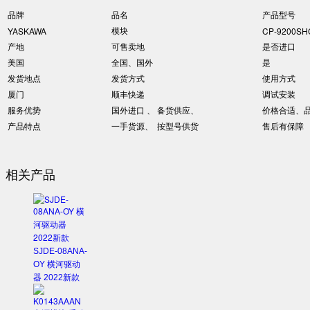
品牌
品名
产品型号
模块
YASKAWA
CP-9200SH
产地
可售卖地
是否进口
美国
全国、国外
是
发货地点
发货方式
使用方式
厦门
顺丰快递
调试安装
服务优势
国外进口 、 备货供应、
价格合适、
产品特点
一手货源、 按型号供货
售后有保障
相关产品
SJDE-08ANA-
OY 横河驱动
器 2022新款