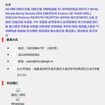
标签
AB
ABB
ABB主控板
ABB主板
ABB电路板
AC 800M控制器
BENTLY
Bently
Nevada
Bently Nevada 3500
EMERSON
Foxboro
GE
HONEYWELL
KOKUSAI
Reliance
REXROTH
REXRTOH
VARIAN
WOODWARD
主板
交
换机
伍德沃德
传感器
卡件
变频器
处理器单元
处理器模块
张力传感器
接口
板
接口模块
控制器
控制板
控制系统
控制面板
本特利
模块
模拟输入模块
气
动继电器
电路板
科尔摩根
系统模块
输出锁存器
通信接口
通信模块
霍尼韦
尔
联系方式
电话：18059884797 （何经理）
QQ:3095989363
邮箱：sales@xiongbagk.cn
分公司地址：福建省漳州开发区南滨大道429号招商局芯云谷3号楼
217-01
关注我们
微信二维码
WhatsApp