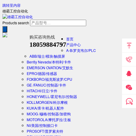
跳转至内容
雄霸工控自动化
Products search
购买咨询热线
首页
18059884797
产品中心
A-B/罗克韦尔/PLC
ABB/瑞士/模块/触摸屏
Bently Nevada/本特利/卡件
EMERSON OVATION/艾默生
EPRO/德国/传感器
FOXBORO/福克斯波罗/CPU
GE /FANUC/控制器/卡件
HITACHI/日立/卡件
HONEYWELL/霍尼韦尔/控制器
KOLLMORGEN/科尔摩根
KUKA/库卡/机器人配件
MOOG /穆格/控制器/加密狗
MOTOROLA/摩托罗拉/主板
NI/美国/控制接口卡
PROSOFT/普罗索夫特