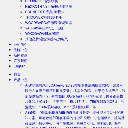
RELIANCE/瑞联/模块
REXROTH /力士乐/模块驱动器
SCHNEIDER/莫迪康/模块
TRICONEX/英维思/卡件
WOODWARD/伍德沃德/调速器
YASKAWA/日本/安川电机
YOKOGAWA/日本/横河
其他品牌/温控传感/电力电气
公司简介
品牌中心
新闻资讯
联系我们
English
首页
产品中心
A-B/罗克韦尔/PLC
Allen-Bradley控制器集成的机架式I/O，以及可
以分布在应用程序外围或安装在机器上的I/O。对于分布式应用，我
们提供柜内(IP20)和增强的现场安装(IP67/69K)选项，两者都是模
块化和块式设计。主要产品：模块1747，1756系列系列CPU，电
源模块，1394系列电机，2711系列触摸屏，等
ABB/瑞士/模块/触摸屏
ABB的自动化设备提供高性能和灵活性的解
决方案，可有效地部署在不同的行业和应用中，包括供水、建筑基
础设施、数据中心、可再生能源、机械自动化、材料处理、海洋