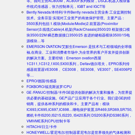
等。我司主营AC800M，AC800F系列模块，DSQC机器人模块备
件枕式传感器，张力控制单元，IGBT and IGCT等
Bently Nevada/本特利/卡件
Bently nevada主营业务:工业监测控制
技术。业务宗旨:实现对工业资产的有效保护管理。主要产品：
3500系列包括:1.模块(Module/Modle)2.前置器(Proximitor
Sensor)3.线缆(Cable)4.机架(Rack/Chassis)3500/20 框架接口模
块3500/22M 瞬态数据接口3500/25 改进的键相器模块3500/15电
源模块…等
EMERSON OVATION/艾默生
Emerson 是技术与工程领域的全球领
袖,在商业、工业和消费者市场中,为全世界的客户开发并提供创新
的解决方案。主要经销：Emerson ovation西屋
1C311,1C312,1X00,5X00系列，Deltav德尔塔夫，EPRO系列传
感器前置器VE3008 、CE3008 、SE3008、VE3007，SE4006P2
等…
EPRO/德国/传感器
FOXBORO/福克斯波罗/CPU
GE /FANUC/控制器/卡件
GE提供创新的解决方案和服务，为世界提
供必要的基础设施。GE产品广泛应用于各个行业。我们是GE的经
销商，提供各种系列的模块和卡。主要产品有：模块
IC693,IC695,IC697,IC698…继电保护装置,SR469,SR369,SR750,
燃机卡件IS200,IS215,IS220, IS420系列 DS200系列DS380系列，
VMIVME系列CPU控制卡等
HITACHI/日立/卡件
HONEYWELL/霍尼韦尔/控制器
霍尼韦尔是世界领先的气体检测和