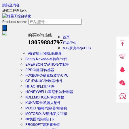
跳转至内容
雄霸工控自动化
Products search
购买咨询热线
首页
18059884797
产品中心
A-B/罗克韦尔/PLC
ABB/瑞士/模块/触摸屏
Bently Nevada/本特利/卡件
EMERSON OVATION/艾默生
EPRO/德国/传感器
FOXBORO/福克斯波罗/CPU
GE /FANUC/控制器/卡件
HITACHI/日立/卡件
HONEYWELL/霍尼韦尔/控制器
KOLLMORGEN/科尔摩根
KUKA/库卡/机器人配件
MOOG /穆格/控制器/加密狗
MOTOROLA/摩托罗拉/主板
NI/美国/控制接口卡
PROSOFT/普罗索夫特