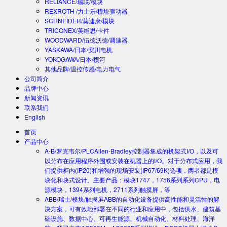
RELIANCE/瑞联/模块
REXROTH /力士乐/模块驱动器
SCHNEIDER/莫迪康/模块
TRICONEX/英维思/卡件
WOODWARD/伍德沃德/调速器
YASKAWA/日本/安川电机
YOKOGAWA/日本/横河
其他品牌/温控传感/电力电气
公司简介
品牌中心
新闻资讯
联系我们
English
首页
产品中心
A-B/罗克韦尔/PLC
Allen-Bradley控制器集成的机架式I/O，以及可
以分布在应用程序外围或安装在机器上的I/O。对于分布式应用，我
们提供柜内(IP20)和增强的现场安装(IP67/69K)选项，两者都是模
块化和块式设计。主要产品：模块1747，1756系列系列CPU，电
源模块，1394系列电机，2711系列触摸屏，等
ABB/瑞士/模块/触摸屏
ABB的自动化设备提供高性能和灵活性的解
决方案，可有效地部署在不同的行业和应用中，包括供水、建筑基
础设施、数据中心、可再生能源、机械自动化、材料处理、海洋