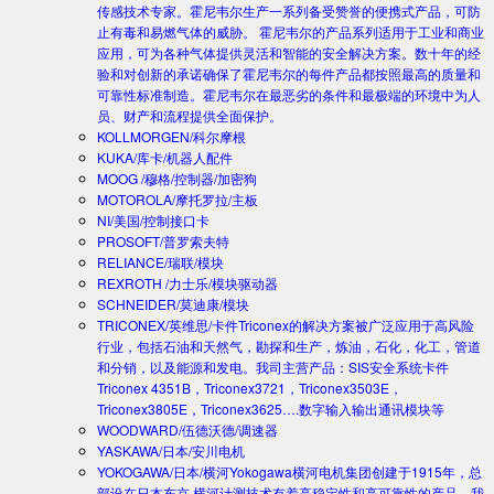
传感技术专家。霍尼韦尔生产一系列备受赞誉的便携式产品，可防
止有毒和易燃气体的威胁。 霍尼韦尔的产品系列适用于工业和商业
应用，可为各种气体提供灵活和智能的安全解决方案。数十年的经
验和对创新的承诺确保了霍尼韦尔的每件产品都按照最高的质量和
可靠性标准制造。霍尼韦尔在最恶劣的条件和最极端的环境中为人
员、财产和流程提供全面保护。
KOLLMORGEN/科尔摩根
KUKA/库卡/机器人配件
MOOG /穆格/控制器/加密狗
MOTOROLA/摩托罗拉/主板
NI/美国/控制接口卡
PROSOFT/普罗索夫特
RELIANCE/瑞联/模块
REXROTH /力士乐/模块驱动器
SCHNEIDER/莫迪康/模块
TRICONEX/英维思/卡件
Triconex的解决方案被广泛应用于高风险
行业，包括石油和天然气，勘探和生产，炼油，石化，化工，管道
和分销，以及能源和发电。我司主营产品：SIS安全系统卡件
Triconex 4351B，Triconex3721，Triconex3503E，
Triconex3805E，Triconex3625….数字输入输出通讯模块等
WOODWARD/伍德沃德/调速器
YASKAWA/日本/安川电机
YOKOGAWA/日本/横河
Yokogawa横河电机集团创建于1915年，总
部设在日本东京.横河计测技术有着高稳定性和高可靠性的产品。我