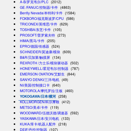
A-B/罗克韦尔/PLC
(2012)
GE /FANUC/控制器/卡件
(4863)
Bently Nevada/本特利/卡件
(1584)
FOXBORO/福克斯波罗/CPU
(586)
TRICONEX/英维思/卡件
(629)
TOSHIBA/东芝/卡件
(105)
PROSOFT/普罗索夫特
(273)
HIMA/黑马/卡件
(205)
EPRO/德国/传感器
(524)
SCHNEIDER/莫迪康/模块
(609)
B&R/贝加莱/触摸屏
(134)
REXROTH /力士乐/模块驱动器
(502)
HONEYWELL/霍尼韦尔/控制器
(787)
EMERSON OVATION/艾默生
(844)
SANYO DENKI/三洋/电机
(49)
NI/美国/控制接口卡
(640)
MOTOROLA/摩托罗拉/主板
(460)
YOKOGAWA/日本/横河
(258)
KOLLMORGEN/科尔摩根
(412)
METSO/美卓/卡件
(119)
WOODWARD/伍德沃德/调速器
(592)
YASKAWA/日本/安川电机
(133)
KUKA/库卡/机器人配件
(218)
DEIF/丹控/控制器
(107)