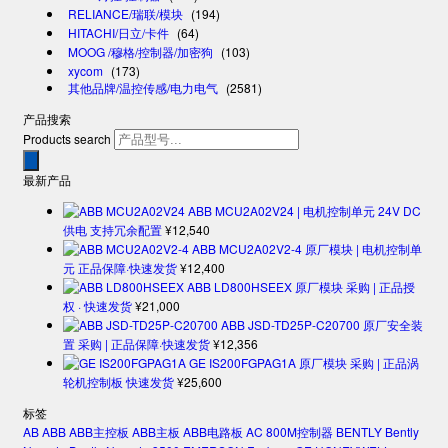
RELIANCE/瑞联/模块
(194)
HITACHI/日立/卡件
(64)
MOOG /穆格/控制器/加密狗
(103)
xycom
(173)
其他品牌/温控传感/电力电气
(2581)
产品搜索
Products search
最新产品
ABB MCU2A02V24 | 电机控制单元 24V DC
供电 支持冗余配置
¥
12,540
ABB MCU2A02V2-4 原厂模块 | 电机控制单
元 正品保障·快速发货
¥
12,400
ABB LD800HSEEX 原厂模块 采购 | 正品授
权 · 快速发货
¥
21,000
ABB JSD-TD25P-C20700 原厂安全装
置 采购 | 正品保障·快速发货
¥
12,356
GE IS200FGPAG1A 原厂模块 采购 | 正品涡
轮机控制板 快速发货
¥
25,600
标签
AB
ABB
ABB主控板
ABB主板
ABB电路板
AC 800M控制器
BENTLY
Bently