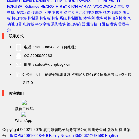
Nevada
Bently Nevada 3500
EMERSON
Foxboro
GE
HONEYWELL
KOKUSAI
Reliance
REXROTH
REXRTOH
VARIAN
WOODWARD
主板
交
换机
伍德沃德
传感器
卡件
变频器
处理器单元
处理器模块
张力传感器
接口
板
接口模块
控制器
控制板
控制系统
控制面板
本特利
模块
模拟输入模块
气
动继电器
电路板
科尔摩根
系统模块
输出锁存器
通信接口
通信模块
霍尼韦
尔
联系方式
电话：18059884797 （何经理）
QQ:3095989363
邮箱：sales@xiongbagk.cn
分公司地址：福建省漳州开发区南滨大道429号招商局芯云谷3号楼
217-01
关注我们
微信二维码
WhatsApp
Copyright © 2021-2025 厦门雄霸电子商务有限公司漳州分公司 版权所有 备案
号：
闽ICP备20016028号-9
Bently Nevada 3500
本特利3500
English