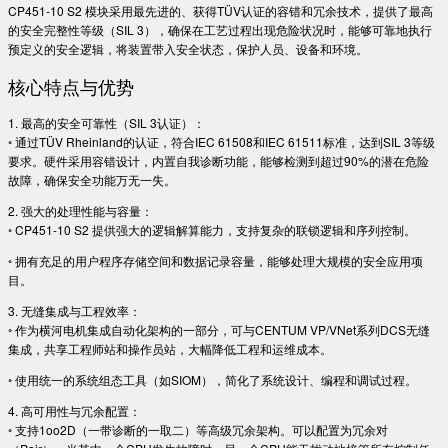
CP451-10 S2 模块采用最先进的、获得TÜV认证的容错和冗余技术，提供了最高
的安全完整性等级（SIL 3），确保在工艺过程出现危险状况时，能够可靠地执行
预定义的安全逻辑，将装置带入安全状态，保护人员、设备和环境。
核心特点与优势
1. 最高的安全可靠性（SIL 3认证）：
◦ 通过TÜV Rheinland的认证，符合IEC 61508和IEC 61511标准，达到SIL 3等级
要求。硬件采用容错设计，内置自我诊断功能，能够检测到超过90%的潜在危险
故障，确保安全功能万无一失。
2. 强大的处理性能与容量：
◦ CP451-10 S2 提供强大的逻辑解算能力，支持复杂的联锁逻辑和序列控制。
◦ 拥有充足的用户程序存储空间和数据记录容量，能够处理大规模的安全应用项
目。
3. 无缝集成与工程效率：
◦ 作为横河电机集成自动化架构的一部分，可与CENTUM VP/VNet系列DCS无缝
集成，共享工程师站和操作员站，大幅降低工程和运维成本。
◦ 使用统一的系统组态工具（如SIOM），简化了系统设计、编程和调试过程。
4. 高可用性与冗余配置：
◦ 支持1oo2D（一带诊断的一取二）等高级冗余架构。可以配置为冗余对