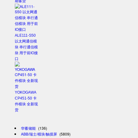
期备货
ALE111-S50
以太网通信模
块 串行通信模
块 用于前IO接
口
YOKOGAWA
CP451-50 卡
件模块 全新现
货
华蓄储能
(136)
ABB/瑞士/模块/触摸屏
(5809)