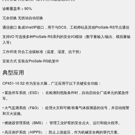
诊断覆盖率 > 90%
冗余切换 无扰动自动切换
通信接口 集成Vnet/IP接口，用于与DCS、工程师站及其他ProSafe-RS节点通信
支持I/O 可连接多种ProSafe-RS系列的安全I/O模块（数字量输入/输出、模拟量输
入等）
工作环境 符合工业级标准（温度、湿度、抗干扰）
安装方式 安装在ProSafe-RS机笼中
典型应用
CP451-10 S2 作为安全大脑，广泛应用于以下关键安全功能：
• 紧急停车系统（ESD）： 在检测到危险条件时，自动启动全厂或单元的紧急停
车。
• 火气监测系统（F&G）： 处理火灾和可燃/有毒气体探测器的信号，并启动报警
和灭火设施。
• 燃烧器管理系统（BMS）： 管理工业炉窑的安全点火、运行和熄火程序。
• 高压保护系统（HIPPS）： 防止上游超压，作为机械安全阀的替代方案。