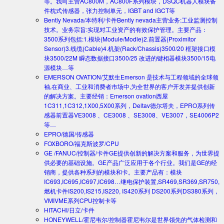
等。我司主营AC800M，AC800F系列模块，DSQC机器人模块备
件枕式传感器，张力控制单元，IGBT and IGCT等
Bently Nevada/本特利/卡件
Bently nevada主营业务:工业监测控制
技术。业务宗旨:实现对工业资产的有效保护管理。主要产品：
3500系列包括:1.模块(Module/Modle)2.前置器(Proximitor
Sensor)3.线缆(Cable)4.机架(Rack/Chassis)3500/20 框架接口模
块3500/22M 瞬态数据接口3500/25 改进的键相器模块3500/15电
源模块…等
EMERSON OVATION/艾默生
Emerson 是技术与工程领域的全球领
袖,在商业、工业和消费者市场中,为全世界的客户开发并提供创新
的解决方案。主要经销：Emerson ovation西屋
1C311,1C312,1X00,5X00系列，Deltav德尔塔夫，EPRO系列传
感器前置器VE3008 、CE3008 、SE3008、VE3007，SE4006P2
等…
EPRO/德国/传感器
FOXBORO/福克斯波罗/CPU
GE /FANUC/控制器/卡件
GE提供创新的解决方案和服务，为世界提
供必要的基础设施。GE产品广泛应用于各个行业。我们是GE的经
销商，提供各种系列的模块和卡。主要产品有：模块
IC693,IC695,IC697,IC698…继电保护装置,SR469,SR369,SR750,
燃机卡件IS200,IS215,IS220, IS420系列 DS200系列DS380系列，
VMIVME系列CPU控制卡等
HITACHI/日立/卡件
HONEYWELL/霍尼韦尔/控制器
霍尼韦尔是世界领先的气体检测和