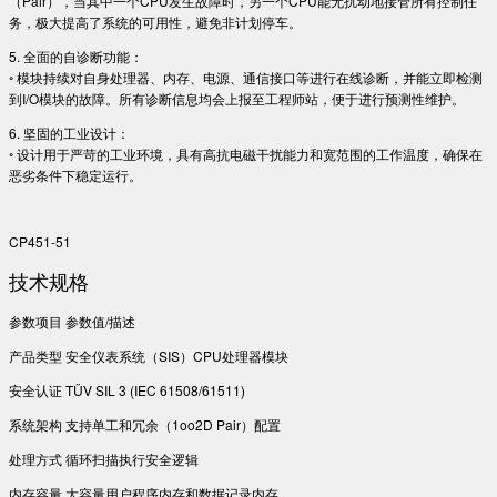
（Pair），当其中一个CPU发生故障时，另一个CPU能无扰动地接管所有控制任
务，极大提高了系统的可用性，避免非计划停车。
5. 全面的自诊断功能：
◦ 模块持续对自身处理器、内存、电源、通信接口等进行在线诊断，并能立即检测
到I/O模块的故障。所有诊断信息均会上报至工程师站，便于进行预测性维护。
6. 坚固的工业设计：
◦ 设计用于严苛的工业环境，具有高抗电磁干扰能力和宽范围的工作温度，确保在
恶劣条件下稳定运行。
CP451-51
技术规格
参数项目 参数值/描述
产品类型 安全仪表系统（SIS）CPU处理器模块
安全认证 TÜV SIL 3 (IEC 61508/61511)
系统架构 支持单工和冗余（1oo2D Pair）配置
处理方式 循环扫描执行安全逻辑
内存容量 大容量用户程序内存和数据记录内存