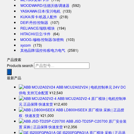
WOODWARD/伍德沃德/调速器
(592)
YASKAWA/日本/安川电机
(133)
KUKA/库卡/机器人配件
(218)
DEIF/丹控/控制器
(107)
RELIANCE/瑞联/模块
(194)
HITACHI/日立/卡件
(64)
MOOG /穆格/控制器/加密狗
(103)
xycom
(173)
其他品牌/温控传感/电力电气
(2581)
产品搜索
Products search
最新产品
ABB MCU2A02V24 | 电机控制单元 24V DC
供电 支持冗余配置
¥
12,540
ABB MCU2A02V2-4 原厂模块 | 电机控制单
元 正品保障·快速发货
¥
12,400
ABB LD800HSEEX 原厂模块 采购 | 正品授
权 · 快速发货
¥
21,000
ABB JSD-TD25P-C20700 原厂安全装
置 采购 | 正品保障·快速发货
¥
12,356
GE IS200FGPAG1A 原厂模块 采购 | 正品涡