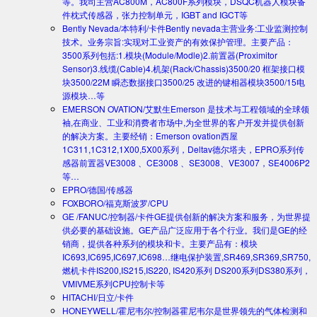
等。我司主营AC800M，AC800F系列模块，DSQC机器人模块备
件枕式传感器，张力控制单元，IGBT and IGCT等
Bently Nevada/本特利/卡件
Bently nevada主营业务:工业监测控制
技术。业务宗旨:实现对工业资产的有效保护管理。主要产品：
3500系列包括:1.模块(Module/Modle)2.前置器(Proximitor
Sensor)3.线缆(Cable)4.机架(Rack/Chassis)3500/20 框架接口模
块3500/22M 瞬态数据接口3500/25 改进的键相器模块3500/15电
源模块…等
EMERSON OVATION/艾默生
Emerson 是技术与工程领域的全球领
袖,在商业、工业和消费者市场中,为全世界的客户开发并提供创新
的解决方案。主要经销：Emerson ovation西屋
1C311,1C312,1X00,5X00系列，Deltav德尔塔夫，EPRO系列传
感器前置器VE3008 、CE3008 、SE3008、VE3007，SE4006P2
等…
EPRO/德国/传感器
FOXBORO/福克斯波罗/CPU
GE /FANUC/控制器/卡件
GE提供创新的解决方案和服务，为世界提
供必要的基础设施。GE产品广泛应用于各个行业。我们是GE的经
销商，提供各种系列的模块和卡。主要产品有：模块
IC693,IC695,IC697,IC698…继电保护装置,SR469,SR369,SR750,
燃机卡件IS200,IS215,IS220, IS420系列 DS200系列DS380系列，
VMIVME系列CPU控制卡等
HITACHI/日立/卡件
HONEYWELL/霍尼韦尔/控制器
霍尼韦尔是世界领先的气体检测和