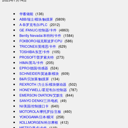
华蓄储能
(136)
ABB/瑞士/模块/触摸屏
(5809)
A-B/罗克韦尔/PLC
(2012)
GE /FANUC/控制器/卡件
(4863)
Bently Nevada/本特利/卡件
(1584)
FOXBORO/福克斯波罗/CPU
(586)
TRICONEX/英维思/卡件
(629)
TOSHIBA/东芝/卡件
(105)
PROSOFT/普罗索夫特
(273)
HIMA/黑马/卡件
(205)
EPRO/德国/传感器
(524)
SCHNEIDER/莫迪康/模块
(609)
B&R/贝加莱/触摸屏
(134)
REXROTH /力士乐/模块驱动器
(502)
HONEYWELL/霍尼韦尔/控制器
(787)
EMERSON OVATION/艾默生
(844)
SANYO DENKI/三洋/电机
(49)
NI/美国/控制接口卡
(640)
MOTOROLA/摩托罗拉/主板
(460)
YOKOGAWA/日本/横河
(258)
KOLLMORGEN/科尔摩根
(412)
METSO/美卓/卡件
(119)