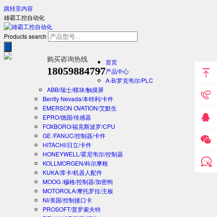
跳转至内容
雄霸工控自动化
Products search
购买咨询热线
首页
18059884797
产品中心
A-B/罗克韦尔/PLC
ABB/瑞士/模块/触摸屏
Bently Nevada/本特利/卡件
EMERSON OVATION/艾默生
EPRO/德国/传感器
FOXBORO/福克斯波罗/CPU
GE /FANUC/控制器/卡件
HITACHI/日立/卡件
HONEYWELL/霍尼韦尔/控制器
KOLLMORGEN/科尔摩根
KUKA/库卡/机器人配件
MOOG /穆格/控制器/加密狗
MOTOROLA/摩托罗拉/主板
NI/美国/控制接口卡
PROSOFT/普罗索夫特