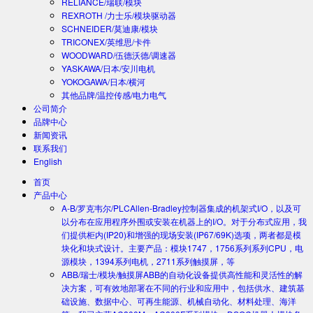
RELIANCE/瑞联/模块
REXROTH /力士乐/模块驱动器
SCHNEIDER/莫迪康/模块
TRICONEX/英维思/卡件
WOODWARD/伍德沃德/调速器
YASKAWA/日本/安川电机
YOKOGAWA/日本/横河
其他品牌/温控传感/电力电气
公司简介
品牌中心
新闻资讯
联系我们
English
首页
产品中心
A-B/罗克韦尔/PLC
Allen-Bradley控制器集成的机架式I/O，以及可
以分布在应用程序外围或安装在机器上的I/O。对于分布式应用，我
们提供柜内(IP20)和增强的现场安装(IP67/69K)选项，两者都是模
块化和块式设计。主要产品：模块1747，1756系列系列CPU，电
源模块，1394系列电机，2711系列触摸屏，等
ABB/瑞士/模块/触摸屏
ABB的自动化设备提供高性能和灵活性的解
决方案，可有效地部署在不同的行业和应用中，包括供水、建筑基
础设施、数据中心、可再生能源、机械自动化、材料处理、海洋