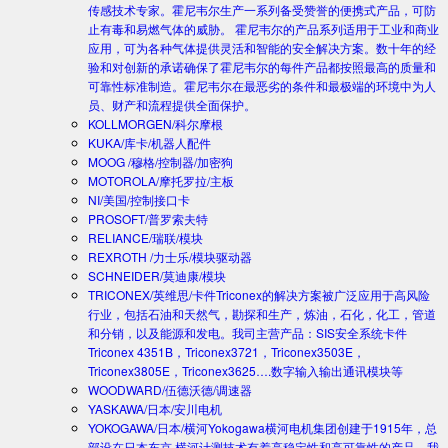
传感技术专家。霍尼韦尔生产一系列备受赞誉的便携式产品，可防
止有毒和易燃气体的威胁。 霍尼韦尔的产品系列适用于工业和商业
应用，可为各种气体提供灵活和智能的安全解决方案。数十年的经
验和对创新的承诺确保了霍尼韦尔的每件产品都按照最高的质量和
可靠性标准制造。霍尼韦尔在最恶劣的条件和最极端的环境中为人
员、财产和流程提供全面保护。
KOLLMORGEN/科尔摩根
KUKA/库卡/机器人配件
MOOG /穆格/控制器/加密狗
MOTOROLA/摩托罗拉/主板
NI/美国/控制接口卡
PROSOFT/普罗索夫特
RELIANCE/瑞联/模块
REXROTH /力士乐/模块驱动器
SCHNEIDER/莫迪康/模块
TRICONEX/英维思/卡件
Triconex的解决方案被广泛应用于高风险
行业，包括石油和天然气，勘探和生产，炼油，石化，化工，管道
和分销，以及能源和发电。我司主营产品：SIS安全系统卡件
Triconex 4351B，Triconex3721，Triconex3503E，
Triconex3805E，Triconex3625….数字输入输出通讯模块等
WOODWARD/伍德沃德/调速器
YASKAWA/日本/安川电机
YOKOGAWA/日本/横河
Yokogawa横河电机集团创建于1915年，总
部设在日本东京.横河计测技术有着高稳定性和高可靠性的产品。我