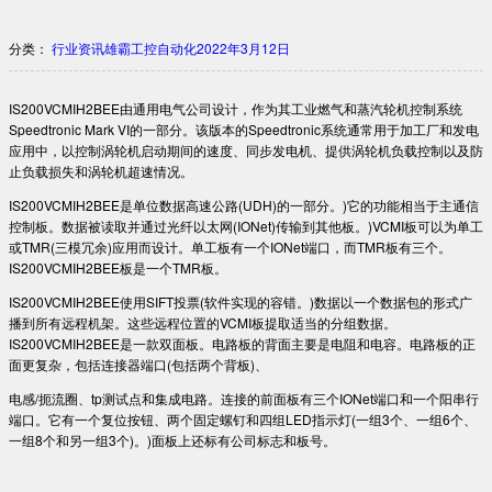
分类：
行业资讯
雄霸工控自动化
2022年3月12日
IS200VCMIH2BEE由通用电气公司设计，作为其工业燃气和蒸汽轮机控制系统
Speedtronic Mark VI的一部分。该版本的Speedtronic系统通常用于加工厂和发电
应用中，以控制涡轮机启动期间的速度、同步发电机、提供涡轮机负载控制以及防
止负载损失和涡轮机超速情况。
IS200VCMIH2BEE是单位数据高速公路(UDH)的一部分。)它的功能相当于主通信
控制板。数据被读取并通过光纤以太网(IONet)传输到其他板。)VCMI板可以为单工
或TMR(三模冗余)应用而设计。单工板有一个IONet端口，而TMR板有三个。
IS200VCMIH2BEE板是一个TMR板。
IS200VCMIH2BEE使用SIFT投票(软件实现的容错。)数据以一个数据包的形式广
播到所有远程机架。这些远程位置的VCMI板提取适当的分组数据。
IS200VCMIH2BEE是一款双面板。电路板的背面主要是电阻和电容。电路板的正
面更复杂，包括连接器端口(包括两个背板)、
电感/扼流圈、tp测试点和集成电路。连接的前面板有三个IONet端口和一个阳串行
端口。它有一个复位按钮、两个固定螺钉和四组LED指示灯(一组3个、一组6个、
一组8个和另一组3个)。)面板上还标有公司标志和板号。