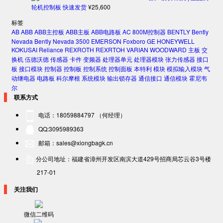
轮机控制板 快速发货
¥
25,600
标签
AB
ABB
ABB主控板
ABB主板
ABB电路板
AC 800M控制器
BENTLY
Bently
Nevada
Bently Nevada 3500
EMERSON
Foxboro
GE
HONEYWELL
KOKUSAI
Reliance
REXROTH
REXRTOH
VARIAN
WOODWARD
主板
交
换机
伍德沃德
传感器
卡件
变频器
处理器单元
处理器模块
张力传感器
接口
板
接口模块
控制器
控制板
控制系统
控制面板
本特利
模块
模拟输入模块
气
动继电器
电路板
科尔摩根
系统模块
输出锁存器
通信接口
通信模块
霍尼韦
尔
联系方式
电话：18059884797 （何经理）
QQ:3095989363
邮箱：sales@xiongbagk.cn
分公司地址：福建省漳州开发区南滨大道429号招商局芯云谷3号楼
217-01
关注我们
微信二维码