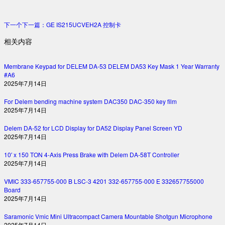
下一个
下一篇：
GE IS215UCVEH2A 控制卡
相关内容
Membrane Keypad for DELEM DA-53 DELEM DA53 Key Mask 1 Year Warranty
#A6
2025年7月14日
For Delem bending machine system DAC350 DAC-350 key film
2025年7月14日
Delem DA-52 for LCD Display for DA52 Display Panel Screen YD
2025年7月14日
10′ x 150 TON 4-Axis Press Brake with Delem DA-58T Controller
2025年7月14日
VMIC 333-657755-000 B LSC-3 4201 332-657755-000 E 332657755000
Board
2025年7月14日
Saramonic Vmic Mini Ultracompact Camera Mountable Shotgun Microphone
2025年7月14日