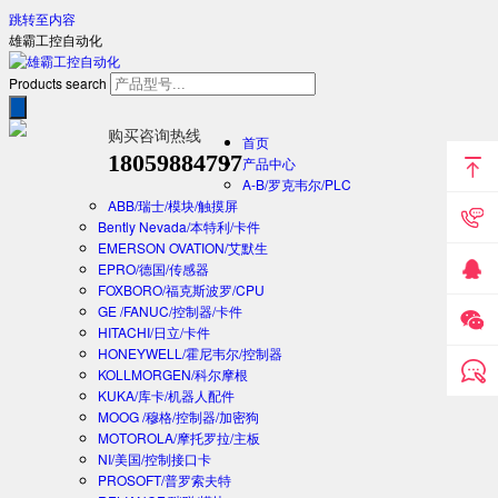
跳转至内容
雄霸工控自动化
Products search
购买咨询热线
首页
18059884797
产品中心
A-B/罗克韦尔/PLC
ABB/瑞士/模块/触摸屏
Bently Nevada/本特利/卡件
EMERSON OVATION/艾默生
EPRO/德国/传感器
FOXBORO/福克斯波罗/CPU
GE /FANUC/控制器/卡件
HITACHI/日立/卡件
HONEYWELL/霍尼韦尔/控制器
KOLLMORGEN/科尔摩根
KUKA/库卡/机器人配件
MOOG /穆格/控制器/加密狗
MOTOROLA/摩托罗拉/主板
NI/美国/控制接口卡
PROSOFT/普罗索夫特