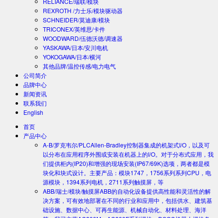
RELIANCE/瑞联/模块
REXROTH /力士乐/模块驱动器
SCHNEIDER/莫迪康/模块
TRICONEX/英维思/卡件
WOODWARD/伍德沃德/调速器
YASKAWA/日本/安川电机
YOKOGAWA/日本/横河
其他品牌/温控传感/电力电气
公司简介
品牌中心
新闻资讯
联系我们
English
首页
产品中心
A-B/罗克韦尔/PLC
Allen-Bradley控制器集成的机架式I/O，以及可
以分布在应用程序外围或安装在机器上的I/O。对于分布式应用，我
们提供柜内(IP20)和增强的现场安装(IP67/69K)选项，两者都是模
块化和块式设计。主要产品：模块1747，1756系列系列CPU，电
源模块，1394系列电机，2711系列触摸屏，等
ABB/瑞士/模块/触摸屏
ABB的自动化设备提供高性能和灵活性的解
决方案，可有效地部署在不同的行业和应用中，包括供水、建筑基
础设施、数据中心、可再生能源、机械自动化、材料处理、海洋