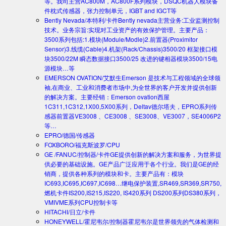
等。我司主营AC800M，AC800F系列模块，DSQC机器人模块备
件枕式传感器，张力控制单元，IGBT and IGCT等
Bently Nevada/本特利/卡件
Bently nevada主营业务:工业监测控制
技术。业务宗旨:实现对工业资产的有效保护管理。主要产品：
3500系列包括:1.模块(Module/Modle)2.前置器(Proximitor
Sensor)3.线缆(Cable)4.机架(Rack/Chassis)3500/20 框架接口模
块3500/22M 瞬态数据接口3500/25 改进的键相器模块3500/15电
源模块…等
EMERSON OVATION/艾默生
Emerson 是技术与工程领域的全球领
袖,在商业、工业和消费者市场中,为全世界的客户开发并提供创新
的解决方案。主要经销：Emerson ovation西屋
1C311,1C312,1X00,5X00系列，Deltav德尔塔夫，EPRO系列传
感器前置器VE3008 、CE3008 、SE3008、VE3007，SE4006P2
等…
EPRO/德国/传感器
FOXBORO/福克斯波罗/CPU
GE /FANUC/控制器/卡件
GE提供创新的解决方案和服务，为世界提
供必要的基础设施。GE产品广泛应用于各个行业。我们是GE的经
销商，提供各种系列的模块和卡。主要产品有：模块
IC693,IC695,IC697,IC698…继电保护装置,SR469,SR369,SR750,
燃机卡件IS200,IS215,IS220, IS420系列 DS200系列DS380系列，
VMIVME系列CPU控制卡等
HITACHI/日立/卡件
HONEYWELL/霍尼韦尔/控制器
霍尼韦尔是世界领先的气体检测和