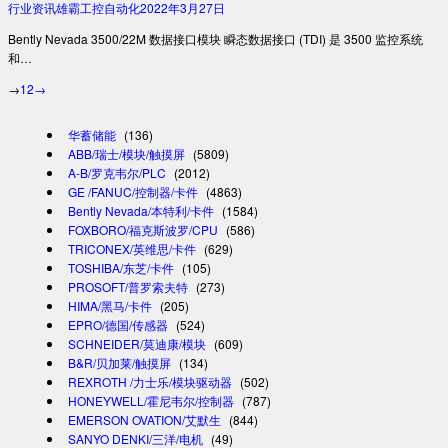
行业资讯
雄霸工控自动化
2022年3月27日
Bently Nevada 3500/22M 数据接口模块 瞬态数据接口 (TDI) 是 3500 监控系统
和…
→
1
2
→
华蓄储能
(136)
ABB/瑞士/模块/触摸屏
(5809)
A-B/罗克韦尔/PLC
(2012)
GE /FANUC/控制器/卡件
(4863)
Bently Nevada/本特利/卡件
(1584)
FOXBORO/福克斯波罗/CPU
(586)
TRICONEX/英维思/卡件
(629)
TOSHIBA/东芝/卡件
(105)
PROSOFT/普罗索夫特
(273)
HIMA/黑马/卡件
(205)
EPRO/德国/传感器
(524)
SCHNEIDER/莫迪康/模块
(609)
B&R/贝加莱/触摸屏
(134)
REXROTH /力士乐/模块驱动器
(502)
HONEYWELL/霍尼韦尔/控制器
(787)
EMERSON OVATION/艾默生
(844)
SANYO DENKI/三洋/电机
(49)