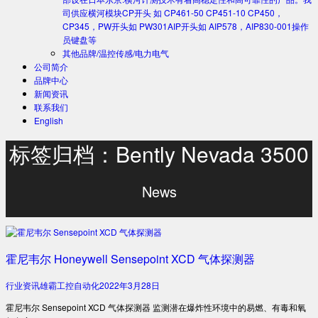
司供应横河模块CP开头 如 CP461-50 CP451-10 CP450，
CP345，PW开头如 PW301AIP开头如 AIP578，AIP830-001操作
员键盘等
其他品牌/温控传感/电力电气
公司简介
品牌中心
新闻资讯
联系我们
English
标签归档：Bently Nevada 3500
News
霍尼韦尔 Honeywell Sensepoint XCD 气体探测器
行业资讯
雄霸工控自动化
2022年3月28日
霍尼韦尔 Sensepoint XCD 气体探测器 监测潜在爆炸性环境中的易燃、有毒和氧