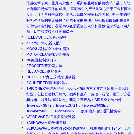
传感技术专家。霍尼韦尔生产一系列备受赞誉的便携式产品，可防
止有毒和易燃气体的威胁。 霍尼韦尔的产品系列适用于工业和商业
应用，可为各种气体提供灵活和智能的安全解决方案。数十年的经
验和对创新的承诺确保了霍尼韦尔的每件产品都按照最高的质量和
可靠性标准制造。霍尼韦尔在最恶劣的条件和最极端的环境中为人
员、财产和流程提供全面保护。
KOLLMORGEN/科尔摩根
KUKA/库卡/机器人配件
MOOG /穆格/控制器/加密狗
MOTOROLA/摩托罗拉/主板
NI/美国/控制接口卡
PROSOFT/普罗索夫特
RELIANCE/瑞联/模块
REXROTH /力士乐/模块驱动器
SCHNEIDER/莫迪康/模块
TRICONEX/英维思/卡件
Triconex的解决方案被广泛应用于高风险
行业，包括石油和天然气，勘探和生产，炼油，石化，化工，管道
和分销，以及能源和发电。我司主营产品：SIS安全系统卡件
Triconex 4351B，Triconex3721，Triconex3503E，
Triconex3805E，Triconex3625….数字输入输出通讯模块等
WOODWARD/伍德沃德/调速器
YASKAWA/日本/安川电机
YOKOGAWA/日本/横河
Yokogawa横河电机集团创建于1915年，总
部设在日本东京.横河计测技术有着高稳定性和高可靠性的产品。我