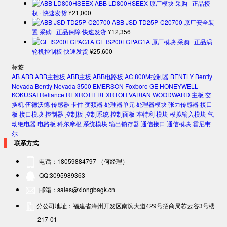
ABB LD800HSEEX 原厂模块 采购 | 正品授
权 · 快速发货
¥
21,000
ABB JSD-TD25P-C20700 原厂安全装
置 采购 | 正品保障·快速发货
¥
12,356
GE IS200FGPAG1A 原厂模块 采购 | 正品涡
轮机控制板 快速发货
¥
25,600
标签
AB
ABB
ABB主控板
ABB主板
ABB电路板
AC 800M控制器
BENTLY
Bently
Nevada
Bently Nevada 3500
EMERSON
Foxboro
GE
HONEYWELL
KOKUSAI
Reliance
REXROTH
REXRTOH
VARIAN
WOODWARD
主板
交
换机
伍德沃德
传感器
卡件
变频器
处理器单元
处理器模块
张力传感器
接口
板
接口模块
控制器
控制板
控制系统
控制面板
本特利
模块
模拟输入模块
气
动继电器
电路板
科尔摩根
系统模块
输出锁存器
通信接口
通信模块
霍尼韦
尔
联系方式
电话：18059884797 （何经理）
QQ:3095989363
邮箱：sales@xiongbagk.cn
分公司地址：福建省漳州开发区南滨大道429号招商局芯云谷3号楼
217-01