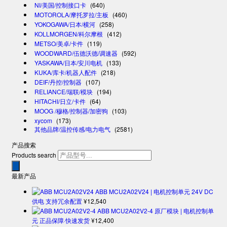
NI/美国/控制接口卡
(640)
MOTOROLA/摩托罗拉/主板
(460)
YOKOGAWA/日本/横河
(258)
KOLLMORGEN/科尔摩根
(412)
METSO/美卓/卡件
(119)
WOODWARD/伍德沃德/调速器
(592)
YASKAWA/日本/安川电机
(133)
KUKA/库卡/机器人配件
(218)
DEIF/丹控/控制器
(107)
RELIANCE/瑞联/模块
(194)
HITACHI/日立/卡件
(64)
MOOG /穆格/控制器/加密狗
(103)
xycom
(173)
其他品牌/温控传感/电力电气
(2581)
产品搜索
Products search
最新产品
ABB MCU2A02V24 | 电机控制单元 24V DC
供电 支持冗余配置
¥
12,540
ABB MCU2A02V2-4 原厂模块 | 电机控制单
元 正品保障·快速发货
¥
12,400