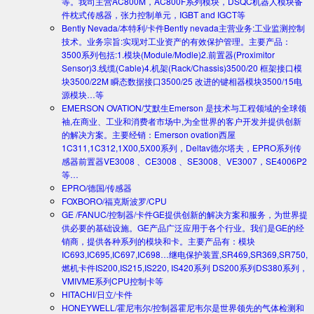
等。我司主营AC800M，AC800F系列模块，DSQC机器人模块备
件枕式传感器，张力控制单元，IGBT and IGCT等
Bently Nevada/本特利/卡件
Bently nevada主营业务:工业监测控制
技术。业务宗旨:实现对工业资产的有效保护管理。主要产品：
3500系列包括:1.模块(Module/Modle)2.前置器(Proximitor
Sensor)3.线缆(Cable)4.机架(Rack/Chassis)3500/20 框架接口模
块3500/22M 瞬态数据接口3500/25 改进的键相器模块3500/15电
源模块…等
EMERSON OVATION/艾默生
Emerson 是技术与工程领域的全球领
袖,在商业、工业和消费者市场中,为全世界的客户开发并提供创新
的解决方案。主要经销：Emerson ovation西屋
1C311,1C312,1X00,5X00系列，Deltav德尔塔夫，EPRO系列传
感器前置器VE3008 、CE3008 、SE3008、VE3007，SE4006P2
等…
EPRO/德国/传感器
FOXBORO/福克斯波罗/CPU
GE /FANUC/控制器/卡件
GE提供创新的解决方案和服务，为世界提
供必要的基础设施。GE产品广泛应用于各个行业。我们是GE的经
销商，提供各种系列的模块和卡。主要产品有：模块
IC693,IC695,IC697,IC698…继电保护装置,SR469,SR369,SR750,
燃机卡件IS200,IS215,IS220, IS420系列 DS200系列DS380系列，
VMIVME系列CPU控制卡等
HITACHI/日立/卡件
HONEYWELL/霍尼韦尔/控制器
霍尼韦尔是世界领先的气体检测和