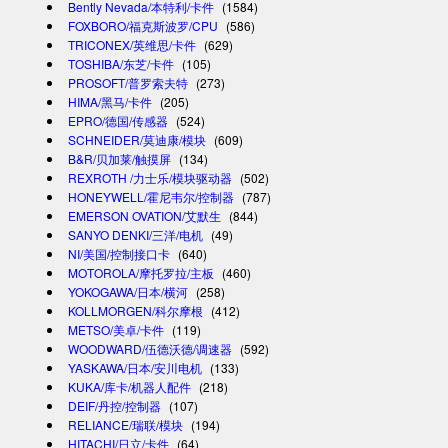
Bently Nevada/本特利/卡件
(1584)
FOXBORO/福克斯波罗/CPU
(586)
TRICONEX/英维思/卡件
(629)
TOSHIBA/东芝/卡件
(105)
PROSOFT/普罗索夫特
(273)
HIMA/黑马/卡件
(205)
EPRO/德国/传感器
(524)
SCHNEIDER/莫迪康/模块
(609)
B&R/贝加莱/触摸屏
(134)
REXROTH /力士乐/模块驱动器
(502)
HONEYWELL/霍尼韦尔/控制器
(787)
EMERSON OVATION/艾默生
(844)
SANYO DENKI/三洋/电机
(49)
NI/美国/控制接口卡
(640)
MOTOROLA/摩托罗拉/主板
(460)
YOKOGAWA/日本/横河
(258)
KOLLMORGEN/科尔摩根
(412)
METSO/美卓/卡件
(119)
WOODWARD/伍德沃德/调速器
(592)
YASKAWA/日本/安川电机
(133)
KUKA/库卡/机器人配件
(218)
DEIF/丹控/控制器
(107)
RELIANCE/瑞联/模块
(194)
HITACHI/日立/卡件
(64)