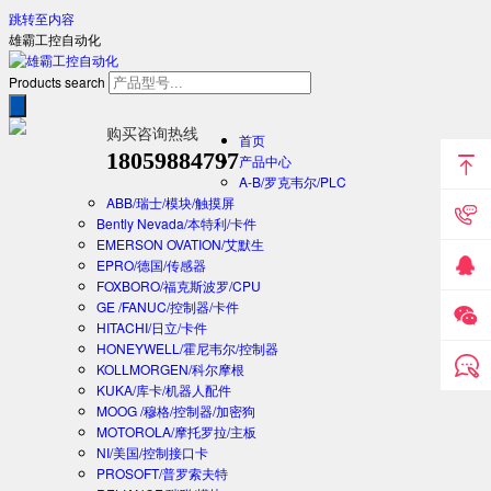
跳转至内容
雄霸工控自动化
Products search
购买咨询热线
首页
18059884797
产品中心
A-B/罗克韦尔/PLC
ABB/瑞士/模块/触摸屏
Bently Nevada/本特利/卡件
EMERSON OVATION/艾默生
EPRO/德国/传感器
FOXBORO/福克斯波罗/CPU
GE /FANUC/控制器/卡件
HITACHI/日立/卡件
HONEYWELL/霍尼韦尔/控制器
KOLLMORGEN/科尔摩根
KUKA/库卡/机器人配件
MOOG /穆格/控制器/加密狗
MOTOROLA/摩托罗拉/主板
NI/美国/控制接口卡
PROSOFT/普罗索夫特