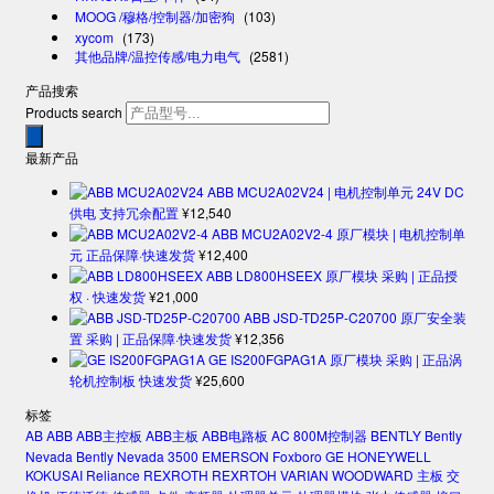
MOOG /穆格/控制器/加密狗
(103)
xycom
(173)
其他品牌/温控传感/电力电气
(2581)
产品搜索
Products search
最新产品
ABB MCU2A02V24 | 电机控制单元 24V DC
供电 支持冗余配置
¥
12,540
ABB MCU2A02V2-4 原厂模块 | 电机控制单
元 正品保障·快速发货
¥
12,400
ABB LD800HSEEX 原厂模块 采购 | 正品授
权 · 快速发货
¥
21,000
ABB JSD-TD25P-C20700 原厂安全装
置 采购 | 正品保障·快速发货
¥
12,356
GE IS200FGPAG1A 原厂模块 采购 | 正品涡
轮机控制板 快速发货
¥
25,600
标签
AB
ABB
ABB主控板
ABB主板
ABB电路板
AC 800M控制器
BENTLY
Bently
Nevada
Bently Nevada 3500
EMERSON
Foxboro
GE
HONEYWELL
KOKUSAI
Reliance
REXROTH
REXRTOH
VARIAN
WOODWARD
主板
交