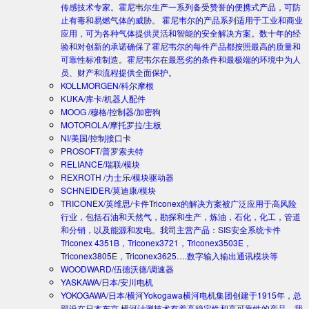
传感技术专家。霍尼韦尔生产一系列备受赞誉的便携式产品，可防
止有毒和易燃气体的威胁。 霍尼韦尔的产品系列适用于工业和商业
应用，可为各种气体提供灵活和智能的安全解决方案。数十年的经
验和对创新的承诺确保了霍尼韦尔的每件产品都按照最高的质量和
可靠性标准制造。霍尼韦尔在最恶劣的条件和最极端的环境中为人
员、财产和流程提供全面保护。
KOLLMORGEN/科尔摩根
KUKA/库卡/机器人配件
MOOG /穆格/控制器/加密狗
MOTOROLA/摩托罗拉/主板
NI/美国/控制接口卡
PROSOFT/普罗索夫特
RELIANCE/瑞联/模块
REXROTH /力士乐/模块驱动器
SCHNEIDER/莫迪康/模块
TRICONEX/英维思/卡件
Triconex的解决方案被广泛应用于高风险
行业，包括石油和天然气，勘探和生产，炼油，石化，化工，管道
和分销，以及能源和发电。我司主营产品：SIS安全系统卡件
Triconex 4351B，Triconex3721，Triconex3503E，
Triconex3805E，Triconex3625….数字输入输出通讯模块等
WOODWARD/伍德沃德/调速器
YASKAWA/日本/安川电机
YOKOGAWA/日本/横河
Yokogawa横河电机集团创建于1915年，总
部设在日本东京.横河计测技术有着高稳定性和高可靠性的产品。我