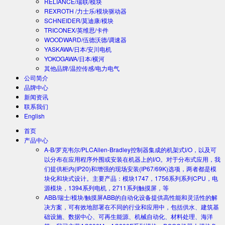
RELIANCE/瑞联/模块
REXROTH /力士乐/模块驱动器
SCHNEIDER/莫迪康/模块
TRICONEX/英维思/卡件
WOODWARD/伍德沃德/调速器
YASKAWA/日本/安川电机
YOKOGAWA/日本/横河
其他品牌/温控传感/电力电气
公司简介
品牌中心
新闻资讯
联系我们
English
首页
产品中心
A-B/罗克韦尔/PLC
Allen-Bradley控制器集成的机架式I/O，以及可
以分布在应用程序外围或安装在机器上的I/O。对于分布式应用，我
们提供柜内(IP20)和增强的现场安装(IP67/69K)选项，两者都是模
块化和块式设计。主要产品：模块1747，1756系列系列CPU，电
源模块，1394系列电机，2711系列触摸屏，等
ABB/瑞士/模块/触摸屏
ABB的自动化设备提供高性能和灵活性的解
决方案，可有效地部署在不同的行业和应用中，包括供水、建筑基
础设施、数据中心、可再生能源、机械自动化、材料处理、海洋