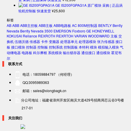
GE IS200FGPAG1A 原厂模块 采购 | 正品涡
轮机控制板 快速发货
¥
25,600
标签
AB
ABB
ABB主控板
ABB主板
ABB电路板
AC 800M控制器
BENTLY
Bently
Nevada
Bently Nevada 3500
EMERSON
Foxboro
GE
HONEYWELL
KOKUSAI
Reliance
REXROTH
REXRTOH
VARIAN
WOODWARD
主板
交
换机
伍德沃德
传感器
卡件
变频器
处理器单元
处理器模块
张力传感器
接口
板
接口模块
控制器
控制板
控制系统
控制面板
本特利
模块
模拟输入模块
气
动继电器
电路板
科尔摩根
系统模块
输出锁存器
通信接口
通信模块
霍尼韦
尔
联系方式
电话：18059884797 （何经理）
QQ:3095989363
邮箱：sales@xiongbagk.cn
分公司地址：福建省漳州开发区南滨大道429号招商局芯云谷3号楼
217-01
关注我们