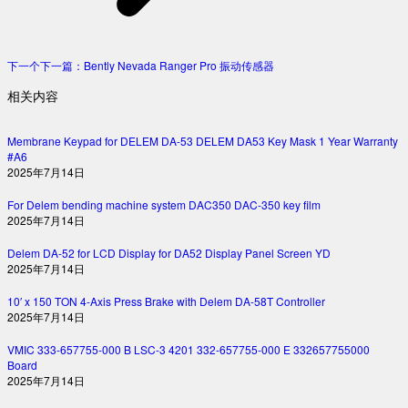
下一个
下一篇：
Bently Nevada Ranger Pro 振动传感器
相关内容
Membrane Keypad for DELEM DA-53 DELEM DA53 Key Mask 1 Year Warranty
#A6
2025年7月14日
For Delem bending machine system DAC350 DAC-350 key film
2025年7月14日
Delem DA-52 for LCD Display for DA52 Display Panel Screen YD
2025年7月14日
10′ x 150 TON 4-Axis Press Brake with Delem DA-58T Controller
2025年7月14日
VMIC 333-657755-000 B LSC-3 4201 332-657755-000 E 332657755000
Board
2025年7月14日