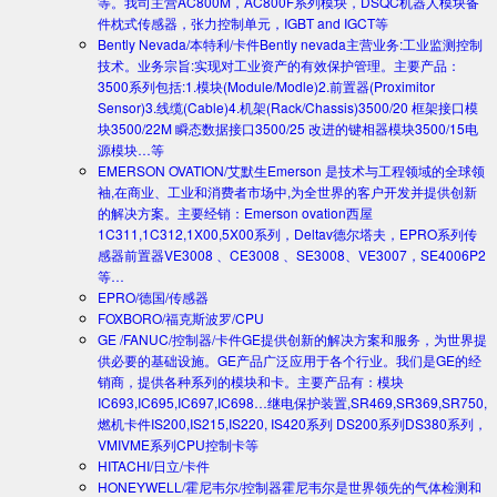
等。我司主营AC800M，AC800F系列模块，DSQC机器人模块备
件枕式传感器，张力控制单元，IGBT and IGCT等
Bently Nevada/本特利/卡件
Bently nevada主营业务:工业监测控制
技术。业务宗旨:实现对工业资产的有效保护管理。主要产品：
3500系列包括:1.模块(Module/Modle)2.前置器(Proximitor
Sensor)3.线缆(Cable)4.机架(Rack/Chassis)3500/20 框架接口模
块3500/22M 瞬态数据接口3500/25 改进的键相器模块3500/15电
源模块…等
EMERSON OVATION/艾默生
Emerson 是技术与工程领域的全球领
袖,在商业、工业和消费者市场中,为全世界的客户开发并提供创新
的解决方案。主要经销：Emerson ovation西屋
1C311,1C312,1X00,5X00系列，Deltav德尔塔夫，EPRO系列传
感器前置器VE3008 、CE3008 、SE3008、VE3007，SE4006P2
等…
EPRO/德国/传感器
FOXBORO/福克斯波罗/CPU
GE /FANUC/控制器/卡件
GE提供创新的解决方案和服务，为世界提
供必要的基础设施。GE产品广泛应用于各个行业。我们是GE的经
销商，提供各种系列的模块和卡。主要产品有：模块
IC693,IC695,IC697,IC698…继电保护装置,SR469,SR369,SR750,
燃机卡件IS200,IS215,IS220, IS420系列 DS200系列DS380系列，
VMIVME系列CPU控制卡等
HITACHI/日立/卡件
HONEYWELL/霍尼韦尔/控制器
霍尼韦尔是世界领先的气体检测和