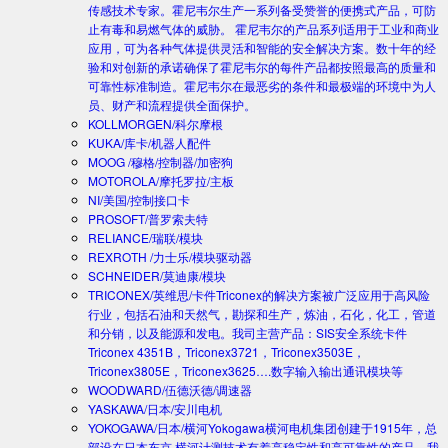
传感技术专家。霍尼韦尔生产一系列备受赞誉的便携式产品，可防
止有毒和易燃气体的威胁。 霍尼韦尔的产品系列适用于工业和商业
应用，可为各种气体提供灵活和智能的安全解决方案。数十年的经
验和对创新的承诺确保了霍尼韦尔的每件产品都按照最高的质量和
可靠性标准制造。霍尼韦尔在最恶劣的条件和最极端的环境中为人
员、财产和流程提供全面保护。
KOLLMORGEN/科尔摩根
KUKA/库卡/机器人配件
MOOG /穆格/控制器/加密狗
MOTOROLA/摩托罗拉/主板
NI/美国/控制接口卡
PROSOFT/普罗索夫特
RELIANCE/瑞联/模块
REXROTH /力士乐/模块驱动器
SCHNEIDER/莫迪康/模块
TRICONEX/英维思/卡件
Triconex的解决方案被广泛应用于高风险
行业，包括石油和天然气，勘探和生产，炼油，石化，化工，管道
和分销，以及能源和发电。我司主营产品：SIS安全系统卡件
Triconex 4351B，Triconex3721，Triconex3503E，
Triconex3805E，Triconex3625….数字输入输出通讯模块等
WOODWARD/伍德沃德/调速器
YASKAWA/日本/安川电机
YOKOGAWA/日本/横河
Yokogawa横河电机集团创建于1915年，总
部设在日本东京.横河计测技术有着高稳定性和高可靠性的产品。我