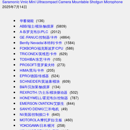
Saramonic Vmic Mini Ultracompact Camera Mountable Shotgun Microphone
2025年7月14日
华蓄储能
(136)
ABB/瑞士/模块/触摸屏
(5809)
A-B/罗克韦尔/PLC
(2012)
GE /FANUC/控制器/卡件
(4864)
Bently Nevada/本特利/卡件
(1584)
FOXBORO/福克斯波罗/CPU
(586)
TRICONEX/英维思/卡件
(629)
TOSHIBA/东芝/卡件
(105)
PROSOFT/普罗索夫特
(273)
HIMA/黑马/卡件
(205)
EPRO/德国/传感器
(524)
SCHNEIDER/莫迪康/模块
(609)
B&R/贝加莱/触摸屏
(134)
REXROTH /力士乐/模块驱动器
(502)
HONEYWELL/霍尼韦尔/控制器
(787)
EMERSON OVATION/艾默生
(844)
SANYO DENKI/三洋/电机
(49)
NI/美国/控制接口卡
(640)
MOTOROLA/摩托罗拉/主板
(460)
YOKOGAWA/日本/横河
(258)