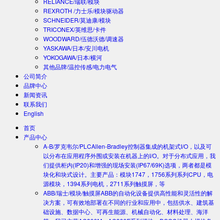
RELIANCE/瑞联/模块
REXROTH /力士乐/模块驱动器
SCHNEIDER/莫迪康/模块
TRICONEX/英维思/卡件
WOODWARD/伍德沃德/调速器
YASKAWA/日本/安川电机
YOKOGAWA/日本/横河
其他品牌/温控传感/电力电气
公司简介
品牌中心
新闻资讯
联系我们
English
首页
产品中心
A-B/罗克韦尔/PLC
Allen-Bradley控制器集成的机架式I/O，以及可
以分布在应用程序外围或安装在机器上的I/O。对于分布式应用，我
们提供柜内(IP20)和增强的现场安装(IP67/69K)选项，两者都是模
块化和块式设计。主要产品：模块1747，1756系列系列CPU，电
源模块，1394系列电机，2711系列触摸屏，等
ABB/瑞士/模块/触摸屏
ABB的自动化设备提供高性能和灵活性的解
决方案，可有效地部署在不同的行业和应用中，包括供水、建筑基
础设施、数据中心、可再生能源、机械自动化、材料处理、海洋