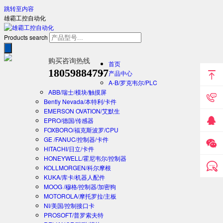
跳转至内容
雄霸工控自动化
Products search
购买咨询热线
首页
18059884797
产品中心
A-B/罗克韦尔/PLC
ABB/瑞士/模块/触摸屏
Bently Nevada/本特利/卡件
EMERSON OVATION/艾默生
EPRO/德国/传感器
FOXBORO/福克斯波罗/CPU
GE /FANUC/控制器/卡件
HITACHI/日立/卡件
HONEYWELL/霍尼韦尔/控制器
KOLLMORGEN/科尔摩根
KUKA/库卡/机器人配件
MOOG /穆格/控制器/加密狗
MOTOROLA/摩托罗拉/主板
NI/美国/控制接口卡
PROSOFT/普罗索夫特