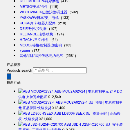
KOLLMORGEN/科尔摩根
(412)
METSO/美卓/卡件
(119)
WOODWARD/伍德沃德/调速器
(592)
YASKAWA/日本/安川电机
(133)
KUKA/库卡/机器人配件
(218)
DEIF/丹控/控制器
(107)
RELIANCE/瑞联/模块
(194)
HITACHI/日立/卡件
(64)
MOOG /穆格/控制器/加密狗
(103)
xycom
(173)
其他品牌/温控传感/电力电气
(2581)
产品搜索
Products search
最新产品
ABB MCU2A02V24 | 电机控制单元 24V DC
供电 支持冗余配置
¥
12,540
ABB MCU2A02V2-4 原厂模块 | 电机控制单
元 正品保障·快速发货
¥
12,400
ABB LD800HSEEX 原厂模块 采购 | 正品授
权 · 快速发货
¥
21,000
ABB JSD-TD25P-C20700 原厂安全装
置 采购 | 正品保障·快速发货
¥
12,356