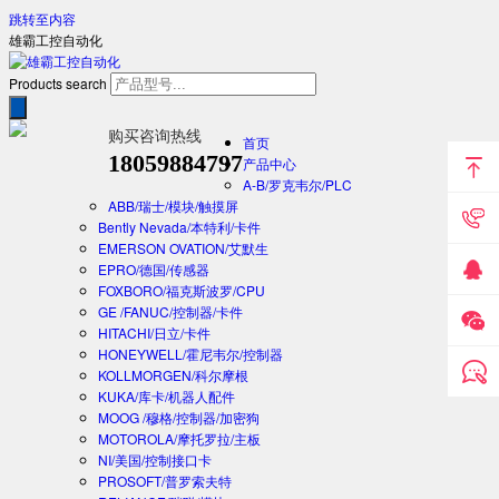
跳转至内容
雄霸工控自动化
Products search
购买咨询热线
首页
18059884797
产品中心
A-B/罗克韦尔/PLC
ABB/瑞士/模块/触摸屏
Bently Nevada/本特利/卡件
EMERSON OVATION/艾默生
EPRO/德国/传感器
FOXBORO/福克斯波罗/CPU
GE /FANUC/控制器/卡件
HITACHI/日立/卡件
HONEYWELL/霍尼韦尔/控制器
KOLLMORGEN/科尔摩根
KUKA/库卡/机器人配件
MOOG /穆格/控制器/加密狗
MOTOROLA/摩托罗拉/主板
NI/美国/控制接口卡
PROSOFT/普罗索夫特