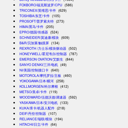
FOXBORO/福克斯波罗/CPU
(586)
TRICONEX/英维思/卡件
(629)
TOSHIBA/东芝/卡件
(105)
PROSOFT/普罗索夫特
(273)
HIMA/黑马/卡件
(205)
EPRO/德国/传感器
(524)
SCHNEIDER/莫迪康/模块
(609)
B&R/贝加莱/触摸屏
(134)
REXROTH /力士乐/模块驱动器
(502)
HONEYWELL/霍尼韦尔/控制器
(787)
EMERSON OVATION/艾默生
(844)
SANYO DENKI/三洋/电机
(49)
NI/美国/控制接口卡
(640)
MOTOROLA/摩托罗拉/主板
(460)
YOKOGAWA/日本/横河
(258)
KOLLMORGEN/科尔摩根
(412)
METSO/美卓/卡件
(119)
WOODWARD/伍德沃德/调速器
(592)
YASKAWA/日本/安川电机
(133)
KUKA/库卡/机器人配件
(218)
DEIF/丹控/控制器
(107)
RELIANCE/瑞联/模块
(194)
HITACHI/日立/卡件
(64)