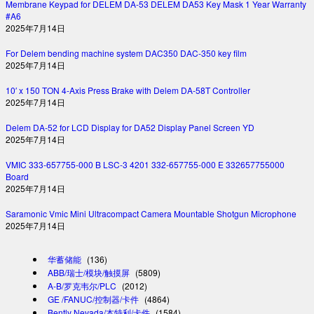
Membrane Keypad for DELEM DA-53 DELEM DA53 Key Mask 1 Year Warranty
#A6
2025年7月14日
For Delem bending machine system DAC350 DAC-350 key film
2025年7月14日
10′ x 150 TON 4-Axis Press Brake with Delem DA-58T Controller
2025年7月14日
Delem DA-52 for LCD Display for DA52 Display Panel Screen YD
2025年7月14日
VMIC 333-657755-000 B LSC-3 4201 332-657755-000 E 332657755000
Board
2025年7月14日
Saramonic Vmic Mini Ultracompact Camera Mountable Shotgun Microphone
2025年7月14日
华蓄储能
(136)
ABB/瑞士/模块/触摸屏
(5809)
A-B/罗克韦尔/PLC
(2012)
GE /FANUC/控制器/卡件
(4864)
Bently Nevada/本特利/卡件
(1584)