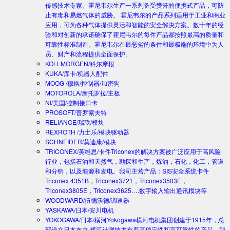
传感技术专家。霍尼韦尔生产一系列备受赞誉的便携式产品，可防
止有毒和易燃气体的威胁。 霍尼韦尔的产品系列适用于工业和商业
应用，可为各种气体提供灵活和智能的安全解决方案。数十年的经
验和对创新的承诺确保了霍尼韦尔的每件产品都按照最高的质量和
可靠性标准制造。霍尼韦尔在最恶劣的条件和最极端的环境中为人
员、财产和流程提供全面保护。
KOLLMORGEN/科尔摩根
KUKA/库卡/机器人配件
MOOG /穆格/控制器/加密狗
MOTOROLA/摩托罗拉/主板
NI/美国/控制接口卡
PROSOFT/普罗索夫特
RELIANCE/瑞联/模块
REXROTH /力士乐/模块驱动器
SCHNEIDER/莫迪康/模块
TRICONEX/英维思/卡件
Triconex的解决方案被广泛应用于高风险
行业，包括石油和天然气，勘探和生产，炼油，石化，化工，管道
和分销，以及能源和发电。我司主营产品：SIS安全系统卡件
Triconex 4351B，Triconex3721，Triconex3503E，
Triconex3805E，Triconex3625….数字输入输出通讯模块等
WOODWARD/伍德沃德/调速器
YASKAWA/日本/安川电机
YOKOGAWA/日本/横河
Yokogawa横河电机集团创建于1915年，总
部设在日本东京.横河计测技术有着高稳定性和高可靠性的产品。我