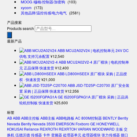
MOOG /穆格/控制器/加密狗
(103)
xycom
(173)
其他品牌/温控传感/电力电气
(2581)
产品搜索
Products search
最新产品
ABB MCU2A02V24 | 电机控制单元 24V DC
供电 支持冗余配置
¥
12,540
ABB MCU2A02V2-4 原厂模块 | 电机控制单
元 正品保障·快速发货
¥
12,400
ABB LD800HSEEX 原厂模块 采购 | 正品授
权 · 快速发货
¥
21,000
ABB JSD-TD25P-C20700 原厂安全装
置 采购 | 正品保障·快速发货
¥
12,356
GE IS200FGPAG1A 原厂模块 采购 | 正品涡
轮机控制板 快速发货
¥
25,600
标签
AB
ABB
ABB主控板
ABB主板
ABB电路板
AC 800M控制器
BENTLY
Bently
Nevada
Bently Nevada 3500
EMERSON
Foxboro
GE
HONEYWELL
KOKUSAI
Reliance
REXROTH
REXRTOH
VARIAN
WOODWARD
主板
交
换机
伍德沃德
传感器
卡件
变频器
处理器单元
处理器模块
张力传感器
接口