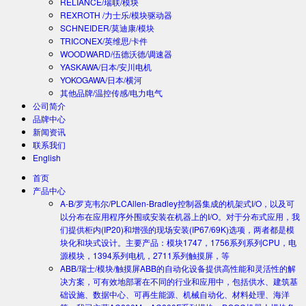
RELIANCE/瑞联/模块
REXROTH /力士乐/模块驱动器
SCHNEIDER/莫迪康/模块
TRICONEX/英维思/卡件
WOODWARD/伍德沃德/调速器
YASKAWA/日本/安川电机
YOKOGAWA/日本/横河
其他品牌/温控传感/电力电气
公司简介
品牌中心
新闻资讯
联系我们
English
首页
产品中心
A-B/罗克韦尔/PLC
Allen-Bradley控制器集成的机架式I/O，以及可
以分布在应用程序外围或安装在机器上的I/O。对于分布式应用，我
们提供柜内(IP20)和增强的现场安装(IP67/69K)选项，两者都是模
块化和块式设计。主要产品：模块1747，1756系列系列CPU，电
源模块，1394系列电机，2711系列触摸屏，等
ABB/瑞士/模块/触摸屏
ABB的自动化设备提供高性能和灵活性的解
决方案，可有效地部署在不同的行业和应用中，包括供水、建筑基
础设施、数据中心、可再生能源、机械自动化、材料处理、海洋