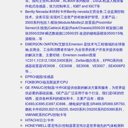
等。我司主营AC800M，AC800F系列模块，DSQC机器人模块备
件枕式传感器，张力控制单元，IGBT and IGCT等
Bently Nevada/本特利/卡件
Bently nevada主营业务:工业监测控制
技术。业务宗旨:实现对工业资产的有效保护管理。主要产品：
3500系列包括:1.模块(Module/Modle)2.前置器(Proximitor
Sensor)3.线缆(Cable)4.机架(Rack/Chassis)3500/20 框架接口模
块3500/22M 瞬态数据接口3500/25 改进的键相器模块3500/15电
源模块…等
EMERSON OVATION/艾默生
Emerson 是技术与工程领域的全球领
袖,在商业、工业和消费者市场中,为全世界的客户开发并提供创新
的解决方案。主要经销：Emerson ovation西屋
1C311,1C312,1X00,5X00系列，Deltav德尔塔夫，EPRO系列传
感器前置器VE3008 、CE3008 、SE3008、VE3007，SE4006P2
等…
EPRO/德国/传感器
FOXBORO/福克斯波罗/CPU
GE /FANUC/控制器/卡件
GE提供创新的解决方案和服务，为世界提
供必要的基础设施。GE产品广泛应用于各个行业。我们是GE的经
销商，提供各种系列的模块和卡。主要产品有：模块
IC693,IC695,IC697,IC698…继电保护装置,SR469,SR369,SR750,
燃机卡件IS200,IS215,IS220, IS420系列 DS200系列DS380系列，
VMIVME系列CPU控制卡等
HITACHI/日立/卡件
HONEYWELL/霍尼韦尔/控制器
霍尼韦尔是世界领先的气体检测和