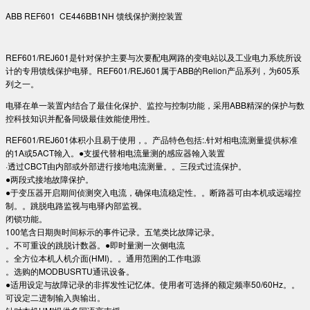
ABB REF601 CE446BB1NH 馈线保护测控装置
REF601/REJ601是针对保护主要与次要配电网路的变电站以及工业电力系统所设
计的专用馈线保护电驿。REF601/REJ601属于ABB的Relion产品系列，为605系
列之一。
电驿在单一装置内结合了最佳化保护、监控与控制功能，采用ABB精深的保护与数
控科技知识并配备同级最佳效能使用性。
REF601/REJ601体积小且易于使用，。产品特色包括:.针对相电流测量提供标准
的1A或5ACT翰入。●支援代替相电流量测的感应器翰入装置
·透过CBCT由内部或外部进行接地电流测量。。三段式过流保护。
●两段式接地故障保护。
●于变压器开启期间侦测突入电流，确保电流稳定性。。断路器可由本机或远端控
制。。跳脱电路监视与电驿内部监视。
闭锁功能。
100笔含日期舆时间标示的事件记录。五笔类比故障记录。
。不可重设的跳脱计数器。●即时量测一次侧电流
。全方位本机人机介面(HMI)。。通用范圉的工作电源
。选购的MODBUSRTU通讯设备。
●适用设定与故障记录的非挥发性记忆体。使用者可选择的额定频率50/60Hz。。
可设定二进制输入舆输出。