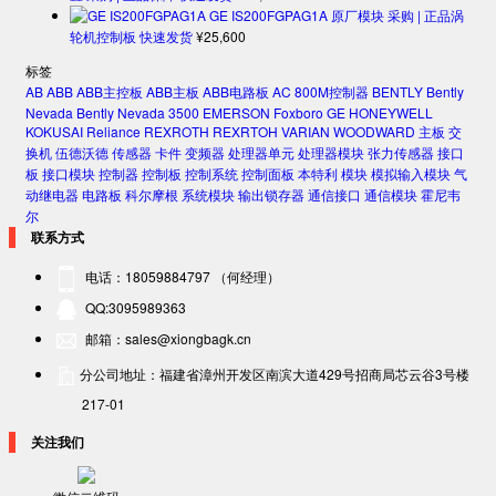
GE IS200FGPAG1A 原厂模块 采购 | 正品涡
轮机控制板 快速发货
¥
25,600
标签
AB
ABB
ABB主控板
ABB主板
ABB电路板
AC 800M控制器
BENTLY
Bently
Nevada
Bently Nevada 3500
EMERSON
Foxboro
GE
HONEYWELL
KOKUSAI
Reliance
REXROTH
REXRTOH
VARIAN
WOODWARD
主板
交
换机
伍德沃德
传感器
卡件
变频器
处理器单元
处理器模块
张力传感器
接口
板
接口模块
控制器
控制板
控制系统
控制面板
本特利
模块
模拟输入模块
气
动继电器
电路板
科尔摩根
系统模块
输出锁存器
通信接口
通信模块
霍尼韦
尔
联系方式
电话：18059884797 （何经理）
QQ:3095989363
邮箱：sales@xiongbagk.cn
分公司地址：福建省漳州开发区南滨大道429号招商局芯云谷3号楼
217-01
关注我们