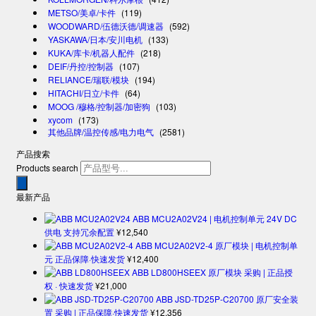
METSO/美卓/卡件
(119)
WOODWARD/伍德沃德/调速器
(592)
YASKAWA/日本/安川电机
(133)
KUKA/库卡/机器人配件
(218)
DEIF/丹控/控制器
(107)
RELIANCE/瑞联/模块
(194)
HITACHI/日立/卡件
(64)
MOOG /穆格/控制器/加密狗
(103)
xycom
(173)
其他品牌/温控传感/电力电气
(2581)
产品搜索
Products search
最新产品
ABB MCU2A02V24 | 电机控制单元 24V DC
供电 支持冗余配置
¥
12,540
ABB MCU2A02V2-4 原厂模块 | 电机控制单
元 正品保障·快速发货
¥
12,400
ABB LD800HSEEX 原厂模块 采购 | 正品授
权 · 快速发货
¥
21,000
ABB JSD-TD25P-C20700 原厂安全装
置 采购 | 正品保障·快速发货
¥
12,356