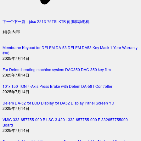
下一个
下一篇：
jdsu 2213-75TSLKTB 伺服驱动电机
相关内容
Membrane Keypad for DELEM DA-53 DELEM DA53 Key Mask 1 Year Warranty
#A6
2025年7月14日
For Delem bending machine system DAC350 DAC-350 key film
2025年7月14日
10′ x 150 TON 4-Axis Press Brake with Delem DA-58T Controller
2025年7月14日
Delem DA-52 for LCD Display for DA52 Display Panel Screen YD
2025年7月14日
VMIC 333-657755-000 B LSC-3 4201 332-657755-000 E 332657755000
Board
2025年7月14日