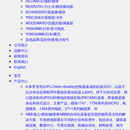
RELIANCE/瑞联/模块
REXROTH /力士乐/模块驱动器
SCHNEIDER/莫迪康/模块
TRICONEX/英维思/卡件
WOODWARD/伍德沃德/调速器
YASKAWA/日本/安川电机
YOKOGAWA/日本/横河
其他品牌/温控传感/电力电气
公司简介
品牌中心
新闻资讯
联系我们
English
首页
产品中心
A-B/罗克韦尔/PLC
Allen-Bradley控制器集成的机架式I/O，以及可
以分布在应用程序外围或安装在机器上的I/O。对于分布式应用，我
们提供柜内(IP20)和增强的现场安装(IP67/69K)选项，两者都是模
块化和块式设计。主要产品：模块1747，1756系列系列CPU，电
源模块，1394系列电机，2711系列触摸屏，等
ABB/瑞士/模块/触摸屏
ABB的自动化设备提供高性能和灵活性的解
决方案，可有效地部署在不同的行业和应用中，包括供水、建筑基
础设施、数据中心、可再生能源、机械自动化、材料处理、海洋