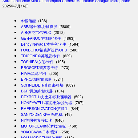
Saramonic Vmic Mini Ultracompact Camera Mountable Shotgun Microphone
2025年7月14日
华蓄储能
(136)
ABB/瑞士/模块/触摸屏
(5809)
A-B/罗克韦尔/PLC
(2012)
GE /FANUC/控制器/卡件
(4863)
Bently Nevada/本特利/卡件
(1584)
FOXBORO/福克斯波罗/CPU
(586)
TRICONEX/英维思/卡件
(629)
TOSHIBA/东芝/卡件
(105)
PROSOFT/普罗索夫特
(273)
HIMA/黑马/卡件
(205)
EPRO/德国/传感器
(524)
SCHNEIDER/莫迪康/模块
(609)
B&R/贝加莱/触摸屏
(134)
REXROTH /力士乐/模块驱动器
(502)
HONEYWELL/霍尼韦尔/控制器
(787)
EMERSON OVATION/艾默生
(844)
SANYO DENKI/三洋/电机
(49)
NI/美国/控制接口卡
(640)
MOTOROLA/摩托罗拉/主板
(460)
YOKOGAWA/日本/横河
(258)
KOLLMORGEN/科尔摩根
(412)