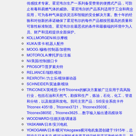
传感技术专家。霍尼韦尔生产一系列备受赞誉的便携式产品，可防
止有毒和易燃气体的威胁。 霍尼韦尔的产品系列适用于工业和商业
应用，可为各种气体提供灵活和智能的安全解决方案。数十年的经
验和对创新的承诺确保了霍尼韦尔的每件产品都按照最高的质量和
可靠性标准制造。霍尼韦尔在最恶劣的条件和最极端的环境中为人
员、财产和流程提供全面保护。
KOLLMORGEN/科尔摩根
KUKA/库卡/机器人配件
MOOG /穆格/控制器/加密狗
MOTOROLA/摩托罗拉/主板
NI/美国/控制接口卡
PROSOFT/普罗索夫特
RELIANCE/瑞联/模块
REXROTH /力士乐/模块驱动器
SCHNEIDER/莫迪康/模块
TRICONEX/英维思/卡件
Triconex的解决方案被广泛应用于高风险
行业，包括石油和天然气，勘探和生产，炼油，石化，化工，管道
和分销，以及能源和发电。我司主营产品：SIS安全系统卡件
Triconex 4351B，Triconex3721，Triconex3503E，
Triconex3805E，Triconex3625….数字输入输出通讯模块等
WOODWARD/伍德沃德/调速器
YASKAWA/日本/安川电机
YOKOGAWA/日本/横河
Yokogawa横河电机集团创建于1915年，总
部设在日本东京.横河计测技术有着高稳定性和高可靠性的产品。我