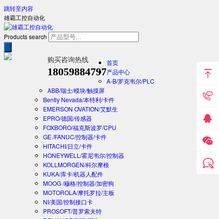
跳转至内容
雄霸工控自动化
Products search
购买咨询热线
首页
18059884797
产品中心
A-B/罗克韦尔/PLC
ABB/瑞士/模块/触摸屏
Bently Nevada/本特利/卡件
EMERSON OVATION/艾默生
EPRO/德国/传感器
FOXBORO/福克斯波罗/CPU
GE /FANUC/控制器/卡件
HITACHI/日立/卡件
HONEYWELL/霍尼韦尔/控制器
KOLLMORGEN/科尔摩根
KUKA/库卡/机器人配件
MOOG /穆格/控制器/加密狗
MOTOROLA/摩托罗拉/主板
NI/美国/控制接口卡
PROSOFT/普罗索夫特