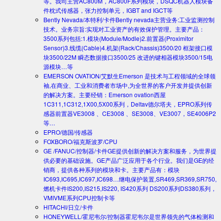
等。我司主营AC800M，AC800F系列模块，DSQC机器人模块备
件枕式传感器，张力控制单元，IGBT and IGCT等
Bently Nevada/本特利/卡件
Bently nevada主营业务:工业监测控制
技术。业务宗旨:实现对工业资产的有效保护管理。主要产品：
3500系列包括:1.模块(Module/Modle)2.前置器(Proximitor
Sensor)3.线缆(Cable)4.机架(Rack/Chassis)3500/20 框架接口模
块3500/22M 瞬态数据接口3500/25 改进的键相器模块3500/15电
源模块…等
EMERSON OVATION/艾默生
Emerson 是技术与工程领域的全球领
袖,在商业、工业和消费者市场中,为全世界的客户开发并提供创新
的解决方案。主要经销：Emerson ovation西屋
1C311,1C312,1X00,5X00系列，Deltav德尔塔夫，EPRO系列传
感器前置器VE3008 、CE3008 、SE3008、VE3007，SE4006P2
等…
EPRO/德国/传感器
FOXBORO/福克斯波罗/CPU
GE /FANUC/控制器/卡件
GE提供创新的解决方案和服务，为世界提
供必要的基础设施。GE产品广泛应用于各个行业。我们是GE的经
销商，提供各种系列的模块和卡。主要产品有：模块
IC693,IC695,IC697,IC698…继电保护装置,SR469,SR369,SR750,
燃机卡件IS200,IS215,IS220, IS420系列 DS200系列DS380系列，
VMIVME系列CPU控制卡等
HITACHI/日立/卡件
HONEYWELL/霍尼韦尔/控制器
霍尼韦尔是世界领先的气体检测和