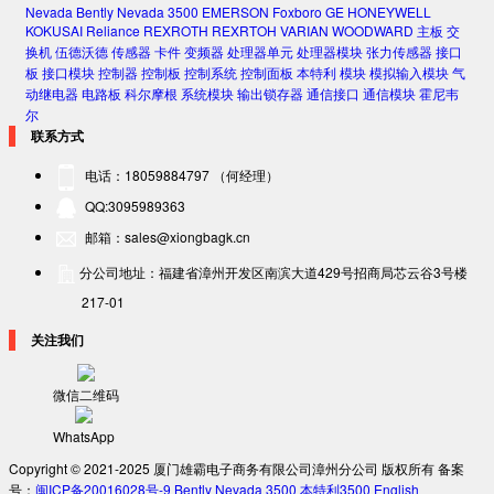
Nevada
Bently Nevada 3500
EMERSON
Foxboro
GE
HONEYWELL
KOKUSAI
Reliance
REXROTH
REXRTOH
VARIAN
WOODWARD
主板
交
换机
伍德沃德
传感器
卡件
变频器
处理器单元
处理器模块
张力传感器
接口
板
接口模块
控制器
控制板
控制系统
控制面板
本特利
模块
模拟输入模块
气
动继电器
电路板
科尔摩根
系统模块
输出锁存器
通信接口
通信模块
霍尼韦
尔
联系方式
电话：18059884797 （何经理）
QQ:3095989363
邮箱：sales@xiongbagk.cn
分公司地址：福建省漳州开发区南滨大道429号招商局芯云谷3号楼
217-01
关注我们
微信二维码
WhatsApp
Copyright © 2021-2025 厦门雄霸电子商务有限公司漳州分公司 版权所有 备案
号：
闽ICP备20016028号-9
Bently Nevada 3500
本特利3500
English