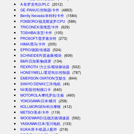
A-B/罗克韦尔/PLC
(2012)
GE /FANUC/控制器/卡件
(4863)
Bently Nevada/本特利/卡件
(1584)
FOXBORO/福克斯波罗/CPU
(586)
TRICONEX/英维思/卡件
(629)
TOSHIBA/东芝/卡件
(105)
PROSOFT/普罗索夫特
(273)
HIMA/黑马/卡件
(205)
EPRO/德国/传感器
(524)
SCHNEIDER/莫迪康/模块
(609)
B&R/贝加莱/触摸屏
(134)
REXROTH /力士乐/模块驱动器
(502)
HONEYWELL/霍尼韦尔/控制器
(787)
EMERSON OVATION/艾默生
(844)
SANYO DENKI/三洋/电机
(49)
NI/美国/控制接口卡
(640)
MOTOROLA/摩托罗拉/主板
(460)
YOKOGAWA/日本/横河
(258)
KOLLMORGEN/科尔摩根
(412)
METSO/美卓/卡件
(119)
WOODWARD/伍德沃德/调速器
(592)
YASKAWA/日本/安川电机
(133)
KUKA/库卡/机器人配件
(218)