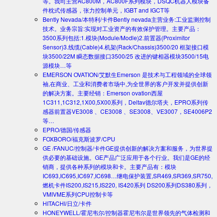
等。我司主营AC800M，AC800F系列模块，DSQC机器人模块备
件枕式传感器，张力控制单元，IGBT and IGCT等
Bently Nevada/本特利/卡件
Bently nevada主营业务:工业监测控制
技术。业务宗旨:实现对工业资产的有效保护管理。主要产品：
3500系列包括:1.模块(Module/Modle)2.前置器(Proximitor
Sensor)3.线缆(Cable)4.机架(Rack/Chassis)3500/20 框架接口模
块3500/22M 瞬态数据接口3500/25 改进的键相器模块3500/15电
源模块…等
EMERSON OVATION/艾默生
Emerson 是技术与工程领域的全球领
袖,在商业、工业和消费者市场中,为全世界的客户开发并提供创新
的解决方案。主要经销：Emerson ovation西屋
1C311,1C312,1X00,5X00系列，Deltav德尔塔夫，EPRO系列传
感器前置器VE3008 、CE3008 、SE3008、VE3007，SE4006P2
等…
EPRO/德国/传感器
FOXBORO/福克斯波罗/CPU
GE /FANUC/控制器/卡件
GE提供创新的解决方案和服务，为世界提
供必要的基础设施。GE产品广泛应用于各个行业。我们是GE的经
销商，提供各种系列的模块和卡。主要产品有：模块
IC693,IC695,IC697,IC698…继电保护装置,SR469,SR369,SR750,
燃机卡件IS200,IS215,IS220, IS420系列 DS200系列DS380系列，
VMIVME系列CPU控制卡等
HITACHI/日立/卡件
HONEYWELL/霍尼韦尔/控制器
霍尼韦尔是世界领先的气体检测和