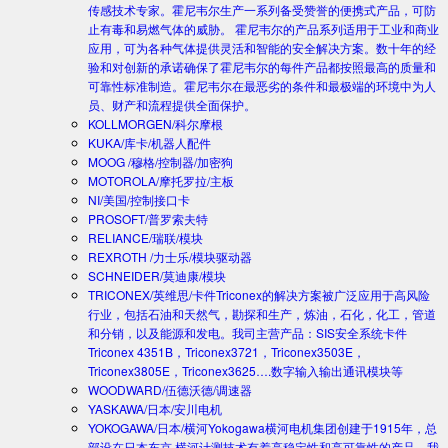
传感技术专家。霍尼韦尔生产一系列备受赞誉的便携式产品，可防
止有毒和易燃气体的威胁。 霍尼韦尔的产品系列适用于工业和商业
应用，可为各种气体提供灵活和智能的安全解决方案。数十年的经
验和对创新的承诺确保了霍尼韦尔的每件产品都按照最高的质量和
可靠性标准制造。霍尼韦尔在最恶劣的条件和最极端的环境中为人
员、财产和流程提供全面保护。
KOLLMORGEN/科尔摩根
KUKA/库卡/机器人配件
MOOG /穆格/控制器/加密狗
MOTOROLA/摩托罗拉/主板
NI/美国/控制接口卡
PROSOFT/普罗索夫特
RELIANCE/瑞联/模块
REXROTH /力士乐/模块驱动器
SCHNEIDER/莫迪康/模块
TRICONEX/英维思/卡件
Triconex的解决方案被广泛应用于高风险
行业，包括石油和天然气，勘探和生产，炼油，石化，化工，管道
和分销，以及能源和发电。我司主营产品：SIS安全系统卡件
Triconex 4351B，Triconex3721，Triconex3503E，
Triconex3805E，Triconex3625….数字输入输出通讯模块等
WOODWARD/伍德沃德/调速器
YASKAWA/日本/安川电机
YOKOGAWA/日本/横河
Yokogawa横河电机集团创建于1915年，总
部设在日本东京.横河计测技术有着高稳定性和高可靠性的产品。我