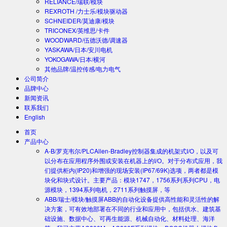
RELIANCE/瑞联/模块
REXROTH /力士乐/模块驱动器
SCHNEIDER/莫迪康/模块
TRICONEX/英维思/卡件
WOODWARD/伍德沃德/调速器
YASKAWA/日本/安川电机
YOKOGAWA/日本/横河
其他品牌/温控传感/电力电气
公司简介
品牌中心
新闻资讯
联系我们
English
首页
产品中心
A-B/罗克韦尔/PLC
Allen-Bradley控制器集成的机架式I/O，以及可
以分布在应用程序外围或安装在机器上的I/O。对于分布式应用，我
们提供柜内(IP20)和增强的现场安装(IP67/69K)选项，两者都是模
块化和块式设计。主要产品：模块1747，1756系列系列CPU，电
源模块，1394系列电机，2711系列触摸屏，等
ABB/瑞士/模块/触摸屏
ABB的自动化设备提供高性能和灵活性的解
决方案，可有效地部署在不同的行业和应用中，包括供水、建筑基
础设施、数据中心、可再生能源、机械自动化、材料处理、海洋