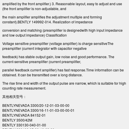
amplified by the front amplifier.) 3. Reasonable layout, easy to adjust and use
(the front amplifier is non-adjustable, and
the main amplifier amplifies the adjustment multiple and forming
constant).BENTLY 149992-014. Realization of impedance
conversion and matching (preamplifier is designedwith high input impedance
and low output impedance) Classification
Voltage sensitive preamplifier (voltage amplifier) is charge sensitiveThe
preamplifier (current integrator with capacitor negative
feedback) has stable output gain, low noise and good performance. The
current-sensitive preamplifier (current preamplifier,
parallel feedback current amplifier) has fast response.Time information can be
obtained. It can be transmitted over a long distance.
The rise time and width of the output pulse are narrow, which is suitable for high
counting rate measurement.
其他相关型号：
BENTLYNEVADA 3300/20-12-01-03-00-00
BENTLYNEVADA 3300/16-11-01-03-00-00-01
BENTLYNEVADA 84152-01
BENTLY 3500/42M
BENTLY 330130-040-01-00