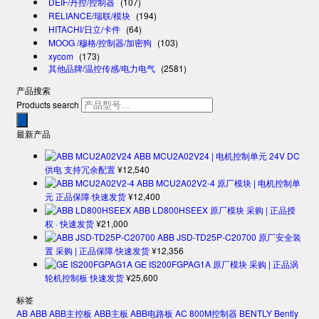
DEIF/丹控/控制器
(107)
RELIANCE/瑞联/模块
(194)
HITACHI/日立/卡件
(64)
MOOG /穆格/控制器/加密狗
(103)
xycom
(173)
其他品牌/温控传感/电力电气
(2581)
产品搜索
Products search
最新产品
ABB MCU2A02V24 | 电机控制单元 24V DC
供电 支持冗余配置
¥
12,540
ABB MCU2A02V2-4 原厂模块 | 电机控制单
元 正品保障·快速发货
¥
12,400
ABB LD800HSEEX 原厂模块 采购 | 正品授
权 · 快速发货
¥
21,000
ABB JSD-TD25P-C20700 原厂安全装
置 采购 | 正品保障·快速发货
¥
12,356
GE IS200FGPAG1A 原厂模块 采购 | 正品涡
轮机控制板 快速发货
¥
25,600
标签
AB
ABB
ABB主控板
ABB主板
ABB电路板
AC 800M控制器
BENTLY
Bently