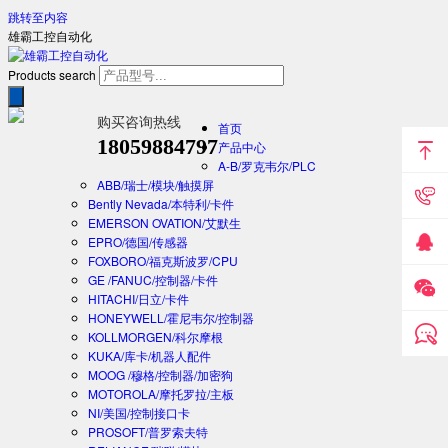
跳转至内容
雄霸工控自动化
Products search
购买咨询热线
首页
18059884797
产品中心
A-B/罗克韦尔/PLC
ABB/瑞士/模块/触摸屏
Bently Nevada/本特利/卡件
EMERSON OVATION/艾默生
EPRO/德国/传感器
FOXBORO/福克斯波罗/CPU
GE /FANUC/控制器/卡件
HITACHI/日立/卡件
HONEYWELL/霍尼韦尔/控制器
KOLLMORGEN/科尔摩根
KUKA/库卡/机器人配件
MOOG /穆格/控制器/加密狗
MOTOROLA/摩托罗拉/主板
NI/美国/控制接口卡
PROSOFT/普罗索夫特