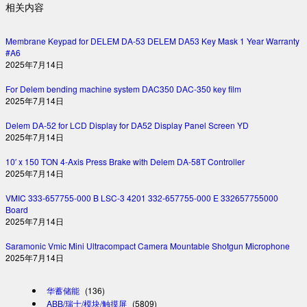
相关内容
Membrane Keypad for DELEM DA-53 DELEM DA53 Key Mask 1 Year Warranty
#A6
2025年7月14日
For Delem bending machine system DAC350 DAC-350 key film
2025年7月14日
Delem DA-52 for LCD Display for DA52 Display Panel Screen YD
2025年7月14日
10′ x 150 TON 4-Axis Press Brake with Delem DA-58T Controller
2025年7月14日
VMIC 333-657755-000 B LSC-3 4201 332-657755-000 E 332657755000
Board
2025年7月14日
Saramonic Vmic Mini Ultracompact Camera Mountable Shotgun Microphone
2025年7月14日
华蓄储能
(136)
ABB/瑞士/模块/触摸屏
(5809)