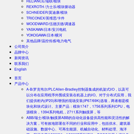
RELIANCE/瑞联/模块
REXROTH /力士乐/模块驱动器
SCHNEIDER/莫迪康/模块
TRICONEX/英维思/卡件
WOODWARD/伍德沃德/调速器
YASKAWA/日本/安川电机
YOKOGAWA/日本/横河
其他品牌/温控传感/电力电气
公司简介
品牌中心
新闻资讯
联系我们
English
首页
产品中心
A-B/罗克韦尔/PLC
Allen-Bradley控制器集成的机架式I/O，以及可
以分布在应用程序外围或安装在机器上的I/O。对于分布式应用，我
们提供柜内(IP20)和增强的现场安装(IP67/69K)选项，两者都是模
块化和块式设计。主要产品：模块1747，1756系列系列CPU，电
源模块，1394系列电机，2711系列触摸屏，等
ABB/瑞士/模块/触摸屏
ABB的自动化设备提供高性能和灵活性的解
决方案，可有效地部署在不同的行业和应用中，包括供水、建筑基
础设施、数据中心、可再生能源、机械自动化、材料处理、海洋