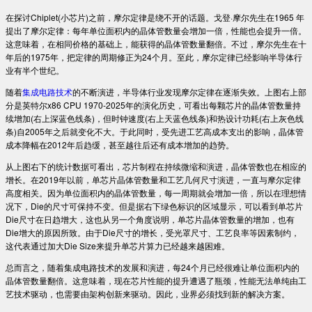
在探讨Chiplet(小芯片)之前，摩尔定律是绕不开的话题。戈登·摩尔先生在1965 年
提出了摩尔定律：每年单位面积内的晶体管数量会增加一倍，性能也会提升一倍。
这意味着，在相同价格的基础上，能获得的晶体管数量翻倍。不过，摩尔先生在十
年后的1975年，把定律的周期修正为24个月。至此，摩尔定律已经影响半导体行
业有半个世纪。
随着
集成电路技术
的不断演进，半导体行业发现摩尔定律在逐渐失效。上图右上部
分是英特尔x86 CPU 1970-2025年的演化历史，可看出每颗芯片的晶体管数量持
续增加(右上深蓝色线条)，但时钟速度(右上天蓝色线条)和热设计功耗(右上灰色线
条)自2005年之后就变化不大。于此同时，受先进工艺高成本支出的影响，晶体管
成本降幅在2012年后趋缓，甚至越往后还有成本增加的趋势。
从上图右下的统计数据可看出，芯片制程在持续微缩和演进，晶体管数也在相应的
增长。在2019年以前，单芯片晶体管数量和工艺几何尺寸演进，一直与摩尔定律
高度相关。因为单位面积内的晶体管数量，每一周期就会增加一倍，所以在理想情
况下，Die的尺寸可保持不变。但是据右下绿色标识的区域显示，可以看到单芯片
Die尺寸在日趋增大，这也从另一个角度说明，单芯片晶体管数量的增加，也有
Die增大的原因所致。由于Die尺寸的增长，受光罩尺寸、工艺良率等因素制约，
这代表通过加大Die Size来提升单芯片算力已经越来越困难。
总而言之，随着集成电路技术的发展和演进，每24个月已经很难让单位面积内的
晶体管数量翻倍。这意味着，现在芯片性能的提升遭遇了瓶颈，性能无法单纯由工
艺技术驱动，也需要由架构创新来驱动。因此，业界必须找到新的解决方案。