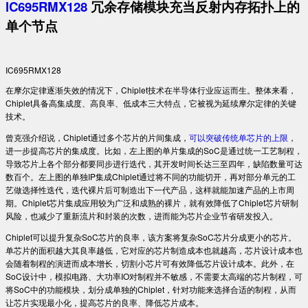
lC695RMX128
冗余存储模块充当反射内存拓扑上的
单个节点
IC695RMX128
在摩尔定律逐渐失效的情况下，Chiplet技术在半导体行业应运而生。整体来看，
Chiplet具备高集成度、高良率、低成本三大特点，它被视为延续摩尔定律的关键
技术。
曾克强介绍说，Chiplet通过多个芯片的片间集成，
可以突破传统单芯片的上限
，
进一步提高芯片的集成度。比如，左上图的单片集成的SoC是通过统一工艺制程，
导致芯片上各个部分都要同步进行迭代，其开发时间长达三至四年，缺陷数量可达
数百个。左上图的单独IP集成Chiplet通过将不同的功能切开，再对部分单元的工
艺做选择性迭代，迭代裸片后可制造出下一代产品，这样就能加速产品的上市周
期。Chiplet芯片集成应用较为广泛和成熟的裸片，就有效降低了Chiplet芯片研制
风险，也减少了重新流片和封装的次数，进而能为芯片企业节省研发投入。
Chiplet可以提升复杂SoC芯片的良率，该方案将复杂SoC芯片分成更小的芯片。
单芯片的面积越大其良率越低，它对应的芯片制造成本也就越高，芯片设计成本也
会随着制程的演进而成本增长，切割小芯片可有效降低芯片设计成本。此外，在
SoC设计中，模拟电路、大功率IO对制程并不敏感，不需要太高端的芯片制程，可
将SoC中的功能模块，划分成单独的Chiplet，针对功能来选择合适的制程，从而
让芯片实现最小化，提高芯片的良率、降低芯片成本。