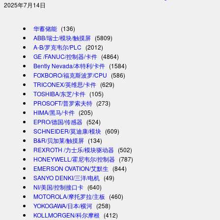
2025年7月14日
华蓄储能
(136)
ABB/瑞士/模块/触摸屏
(5809)
A-B/罗克韦尔/PLC
(2012)
GE /FANUC/控制器/卡件
(4864)
Bently Nevada/本特利/卡件
(1584)
FOXBORO/福克斯波罗/CPU
(586)
TRICONEX/英维思/卡件
(629)
TOSHIBA/东芝/卡件
(105)
PROSOFT/普罗索夫特
(273)
HIMA/黑马/卡件
(205)
EPRO/德国/传感器
(524)
SCHNEIDER/莫迪康/模块
(609)
B&R/贝加莱/触摸屏
(134)
REXROTH /力士乐/模块驱动器
(502)
HONEYWELL/霍尼韦尔/控制器
(787)
EMERSON OVATION/艾默生
(844)
SANYO DENKI/三洋/电机
(49)
NI/美国/控制接口卡
(640)
MOTOROLA/摩托罗拉/主板
(460)
YOKOGAWA/日本/横河
(258)
KOLLMORGEN/科尔摩根
(412)