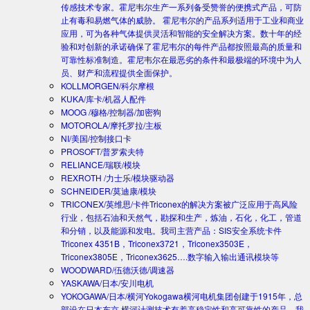
传感技术专家。霍尼韦尔生产一系列备受赞誉的便携式产品，可防
止有毒和易燃气体的威胁。 霍尼韦尔的产品系列适用于工业和商业
应用，可为各种气体提供灵活和智能的安全解决方案。数十年的经
验和对创新的承诺确保了霍尼韦尔的每件产品都按照最高的质量和
可靠性标准制造。霍尼韦尔在最恶劣的条件和最极端的环境中为人
员、财产和流程提供全面保护。
KOLLMORGEN/科尔摩根
KUKA/库卡/机器人配件
MOOG /穆格/控制器/加密狗
MOTOROLA/摩托罗拉/主板
NI/美国/控制接口卡
PROSOFT/普罗索夫特
RELIANCE/瑞联/模块
REXROTH /力士乐/模块驱动器
SCHNEIDER/莫迪康/模块
TRICONEX/英维思/卡件
Triconex的解决方案被广泛应用于高风险
行业，包括石油和天然气，勘探和生产，炼油，石化，化工，管道
和分销，以及能源和发电。我司主营产品：SIS安全系统卡件
Triconex 4351B，Triconex3721，Triconex3503E，
Triconex3805E，Triconex3625….数字输入输出通讯模块等
WOODWARD/伍德沃德/调速器
YASKAWA/日本/安川电机
YOKOGAWA/日本/横河
Yokogawa横河电机集团创建于1915年，总
部设在日本东京.横河计测技术有着高稳定性和高可靠性的产品。我