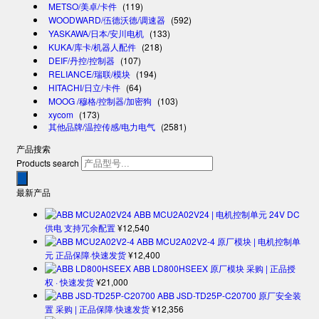
METSO/美卓/卡件
(119)
WOODWARD/伍德沃德/调速器
(592)
YASKAWA/日本/安川电机
(133)
KUKA/库卡/机器人配件
(218)
DEIF/丹控/控制器
(107)
RELIANCE/瑞联/模块
(194)
HITACHI/日立/卡件
(64)
MOOG /穆格/控制器/加密狗
(103)
xycom
(173)
其他品牌/温控传感/电力电气
(2581)
产品搜索
Products search
最新产品
ABB MCU2A02V24 | 电机控制单元 24V DC
供电 支持冗余配置
¥
12,540
ABB MCU2A02V2-4 原厂模块 | 电机控制单
元 正品保障·快速发货
¥
12,400
ABB LD800HSEEX 原厂模块 采购 | 正品授
权 · 快速发货
¥
21,000
ABB JSD-TD25P-C20700 原厂安全装
置 采购 | 正品保障·快速发货
¥
12,356