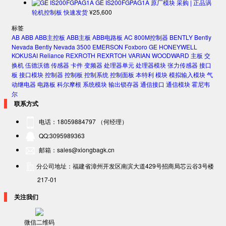
GE IS200FGPAG1A 原厂模块 采购 | 正品涡
轮机控制板 快速发货
¥
25,600
标签
AB
ABB
ABB主控板
ABB主板
ABB电路板
AC 800M控制器
BENTLY
Bently
Nevada
Bently Nevada 3500
EMERSON
Foxboro
GE
HONEYWELL
KOKUSAI
Reliance
REXROTH
REXRTOH
VARIAN
WOODWARD
主板
交
换机
伍德沃德
传感器
卡件
变频器
处理器单元
处理器模块
张力传感器
接口
板
接口模块
控制器
控制板
控制系统
控制面板
本特利
模块
模拟输入模块
气
动继电器
电路板
科尔摩根
系统模块
输出锁存器
通信接口
通信模块
霍尼韦
尔
联系方式
电话：18059884797 （何经理）
QQ:3095989363
邮箱：sales@xiongbagk.cn
分公司地址：福建省漳州开发区南滨大道429号招商局芯云谷3号楼
217-01
关注我们
微信二维码