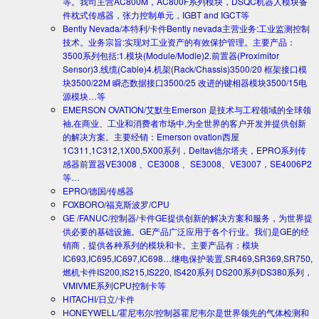
等。我司主营AC800M，AC800F系列模块，DSQC机器人模块备
件枕式传感器，张力控制单元，IGBT and IGCT等
Bently Nevada/本特利/卡件
Bently nevada主营业务:工业监测控制
技术。业务宗旨:实现对工业资产的有效保护管理。主要产品：
3500系列包括:1.模块(Module/Modle)2.前置器(Proximitor
Sensor)3.线缆(Cable)4.机架(Rack/Chassis)3500/20 框架接口模
块3500/22M 瞬态数据接口3500/25 改进的键相器模块3500/15电
源模块…等
EMERSON OVATION/艾默生
Emerson 是技术与工程领域的全球领
袖,在商业、工业和消费者市场中,为全世界的客户开发并提供创新
的解决方案。主要经销：Emerson ovation西屋
1C311,1C312,1X00,5X00系列，Deltav德尔塔夫，EPRO系列传
感器前置器VE3008 、CE3008 、SE3008、VE3007，SE4006P2
等…
EPRO/德国/传感器
FOXBORO/福克斯波罗/CPU
GE /FANUC/控制器/卡件
GE提供创新的解决方案和服务，为世界提
供必要的基础设施。GE产品广泛应用于各个行业。我们是GE的经
销商，提供各种系列的模块和卡。主要产品有：模块
IC693,IC695,IC697,IC698…继电保护装置,SR469,SR369,SR750,
燃机卡件IS200,IS215,IS220, IS420系列 DS200系列DS380系列，
VMIVME系列CPU控制卡等
HITACHI/日立/卡件
HONEYWELL/霍尼韦尔/控制器
霍尼韦尔是世界领先的气体检测和