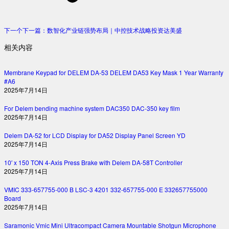
下一个
下一篇：
数智化产业链强势布局｜中控技术战略投资达美盛
相关内容
Membrane Keypad for DELEM DA-53 DELEM DA53 Key Mask 1 Year Warranty
#A6
2025年7月14日
For Delem bending machine system DAC350 DAC-350 key film
2025年7月14日
Delem DA-52 for LCD Display for DA52 Display Panel Screen YD
2025年7月14日
10′ x 150 TON 4-Axis Press Brake with Delem DA-58T Controller
2025年7月14日
VMIC 333-657755-000 B LSC-3 4201 332-657755-000 E 332657755000
Board
2025年7月14日
Saramonic Vmic Mini Ultracompact Camera Mountable Shotgun Microphone