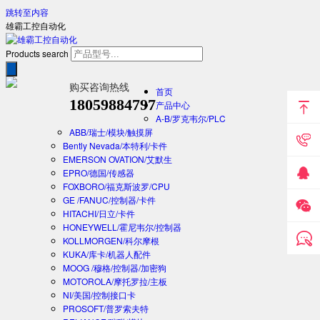
跳转至内容
雄霸工控自动化
Products search
购买咨询热线
首页
18059884797
产品中心
A-B/罗克韦尔/PLC
ABB/瑞士/模块/触摸屏
Bently Nevada/本特利/卡件
EMERSON OVATION/艾默生
EPRO/德国/传感器
FOXBORO/福克斯波罗/CPU
GE /FANUC/控制器/卡件
HITACHI/日立/卡件
HONEYWELL/霍尼韦尔/控制器
KOLLMORGEN/科尔摩根
KUKA/库卡/机器人配件
MOOG /穆格/控制器/加密狗
MOTOROLA/摩托罗拉/主板
NI/美国/控制接口卡
PROSOFT/普罗索夫特