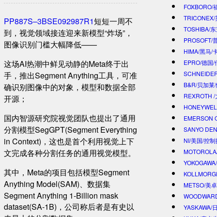
FOXBORO
TRICONEX
PP887S–3BSE092987R1
短短一周不
TOSHIBA/
到，视觉领域接连迎来新模型“炸场”，
PROSOFT
图像识别门槛大幅降低——
HIMA/黑马/
这场AI热潮中鲜见动静的Meta终于出
EPRO/德国
SCHNEIDE
手，推出Segment Anything工具，可准
B&R/贝加莱
确识别图像中的对象，模型和数据全部
REXROTH
开源；
HONEYWE
国内智源研究院视觉团队也提出了通用
EMERSON 
分割模型SegGPT(Segment Everything
SANYO DE
in Context)，这也是首个利用视觉上下
NI/美国/控
文完成各种分割任务的通用视觉模型。
MOTOROL
YOKOGAWA
其中，Meta的项目包括模型Segment
KOLLMOR
Anything Model(SAM)、数据集
METSO/美
Segment Anything 1-Billion mask
WOODWAR
dataset(SA-1B)，公司称后者是有史以
YASKAWA