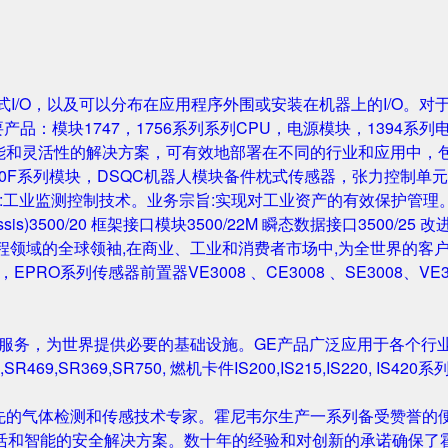
成的机架式I/O，以及可以分布在应用程序外围或安装在机器上的I/O。
要产品：模块1747，1756系列系列CPU，电源模块，1394系列
性能和灵活性的解决方案，可有效地部署在不同的行业和应用中，
0F系列模块，DSQC机器人模块备件枕式传感器，张力控制单元，IGB
主营业务:工业监测控制技术。业务宗旨:实现对工业资产的有效保护管理。主要产
Rack/Chassis)3500/20 框架接口模块3500/22M 瞬态数据接口350
与工程领域的全球领袖,在商业、工业和消费者市场中,为全世界的客户开发
尔塔夫，EPRO系列传感器前置器VE3008 、CE3008 、SE3008、VE
和服务，为世界提供必要的基础设施。GE产品广泛应用于各个行
,SR469,SR369,SR750, 燃机卡件IS200,IS215,IS220, I
先的气体检测和传感技术专家。霍尼韦尔生产一系列备受赞誉的便
活和智能的安全解决方案。数十年的经验和对创新的承诺确保了