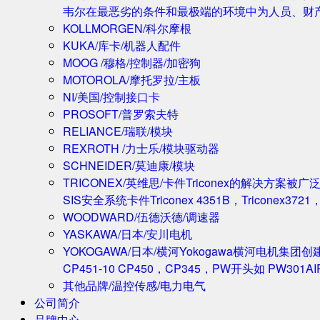
韦尔在最恶劣的条件和最极端的环境中为人员、财
KOLLMORGEN/科尔摩根
KUKA/库卡/机器人配件
MOOG /穆格/控制器/加密狗
MOTOROLA/摩托罗拉/主板
NI/美国/控制接口卡
PROSOFT/普罗索夫特
RELIANCE/瑞联/模块
REXROTH /力士乐/模块驱动器
SCHNEIDER/莫迪康/模块
TRICONEX/英维思/卡件
Triconex的解决方
SIS安全系统卡件Triconex 4351B，Triconex372
WOODWARD/伍德沃德/调速器
YASKAWA/日本/安川电机
YOKOGAWA/日本/横河
Yokogawa横河电机集团
CP451-10 CP450，CP345，PW开头如 PW301A
其他品牌/温控传感/电力电气
公司简介
品牌中心