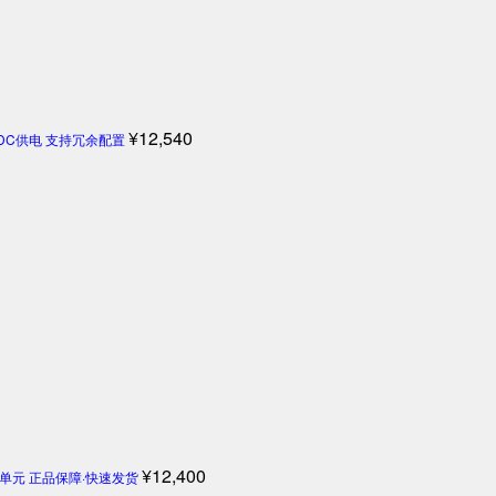
¥
12,540
4V DC供电 支持冗余配置
¥
12,400
机控制单元 正品保障·快速发货