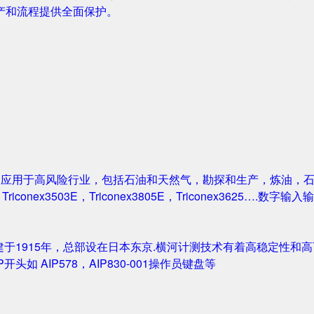
产和流程提供全面保护。
案被广泛应用于高风险行业，包括石油和天然气，勘探和生产，炼油
1，Triconex3503E，Triconex3805E，Triconex3625….数
创建于1915年，总部设在日本东京.横河计测技术有着高稳定性和高可
IP开头如 AIP578，AIP830-001操作员键盘等