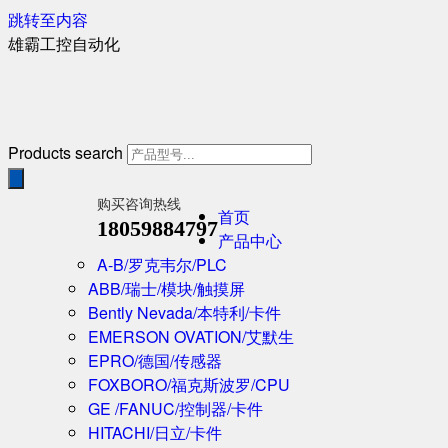
跳转至内容
雄霸工控自动化
Products search
购买咨询热线
首页
18059884797
产品中心
A-B/罗克韦尔/PLC
ABB/瑞士/模块/触摸屏
Bently Nevada/本特利/卡件
EMERSON OVATION/艾默生
EPRO/德国/传感器
FOXBORO/福克斯波罗/CPU
GE /FANUC/控制器/卡件
HITACHI/日立/卡件