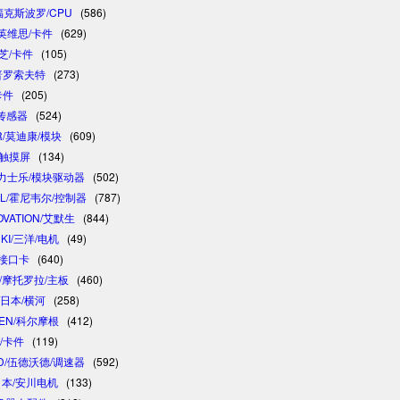
/福克斯波罗/CPU
(586)
/英维思/卡件
(629)
东芝/卡件
(105)
/普罗索夫特
(273)
卡件
(205)
/传感器
(524)
R/莫迪康/模块
(609)
/触摸屏
(134)
 /力士乐/模块驱动器
(502)
LL/霍尼韦尔/控制器
(787)
OVATION/艾默生
(844)
NKI/三洋/电机
(49)
制接口卡
(640)
A/摩托罗拉/主板
(460)
/日本/横河
(258)
GEN/科尔摩根
(412)
卓/卡件
(119)
D/伍德沃德/调速器
(592)
/日本/安川电机
(133)