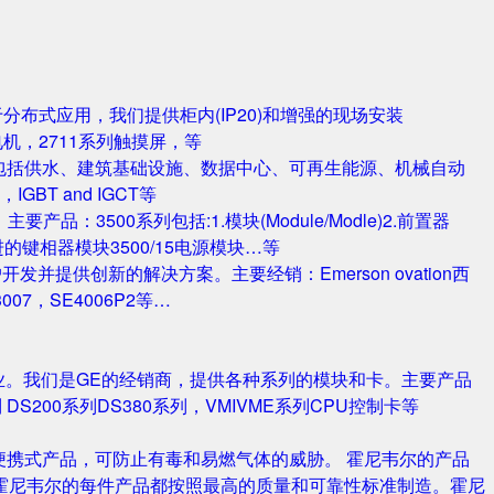
对于分布式应用，我们提供柜内(IP20)和增强的现场安装
电机，2711系列触摸屏，等
包括供水、建筑基础设施、数据中心、可再生能源、机械自动
T and IGCT等
品：3500系列包括:1.模块(Module/Modle)2.前置器
0/25 改进的键相器模块3500/15电源模块…等
并提供创新的解决方案。主要经销：Emerson ovation西
3007，SE4006P2等…
业。我们是GE的经销商，提供各种系列的模块和卡。主要产品
S420系列 DS200系列DS380系列，VMIVME系列CPU控制卡等
携式产品，可防止有毒和易燃气体的威胁。 霍尼韦尔的产品
霍尼韦尔的每件产品都按照最高的质量和可靠性标准制造。霍尼