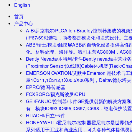
English
首页
产品中心
A-B/罗克韦尔/PLC
Allen-Bradley控制器集
(IP67/69K)选项，两者都是模块化和块式设计。主
ABB/瑞士/模块/触摸屏
ABB的自动化设备提供高
化、材料处理、海洋等。我司主营AC800M，AC80
Bently Nevada/本特利/卡件
Bently nevada
(Proximitor Sensor)3.线缆(Cable)4.机架(
EMERSON OVATION/艾默生
Emerson 是技术
屋1C311,1C312,1X00,5X00系列，Deltav德
EPRO/德国/传感器
FOXBORO/福克斯波罗/CPU
GE /FANUC/控制器/卡件
GE提供创新的解决方案
有：模块IC693,IC695,IC697,IC698…继电保护装置
HITACHI/日立/卡件
HONEYWELL/霍尼韦尔/控制器
霍尼韦尔是世界领
系列适用于工业和商业应用，可为各种气体提供灵