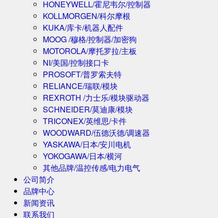
HONEYWELL/霍尼韦尔/控制器
KOLLMORGEN/科尔摩根
KUKA/库卡/机器人配件
MOOG /穆格/控制器/加密狗
MOTOROLA/摩托罗拉/主板
NI/美国/控制接口卡
PROSOFT/普罗索夫特
RELIANCE/瑞联/模块
REXROTH /力士乐/模块驱动器
SCHNEIDER/莫迪康/模块
TRICONEX/英维思/卡件
WOODWARD/伍德沃德/调速器
YASKAWA/日本/安川电机
YOKOGAWA/日本/横河
其他品牌/温控传感/电力电气
公司简介
品牌中心
新闻资讯
联系我们