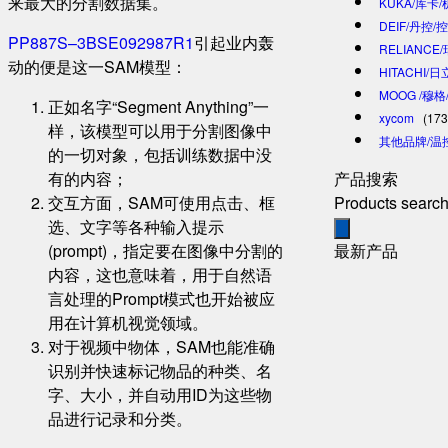
来最大的分割数据集。
KUKA/库卡
DEIF/丹控/
PP887S–3BSE092987R1
引起业内轰
RELIANCE
动的便是这一SAM模型：
HITACHI/
MOOG /穆
正如名字“Segment Anything”一
xycom
(173
样，该模型可以用于分割图像中
其他品牌/温
的一切对象，包括训练数据中没
有的内容；
产品搜索
交互方面，SAM可使用点击、框
Products searc
选、文字等各种输入提示
(prompt)，指定要在图像中分割的
最新产品
内容，这也意味着，用于自然语
言处理的Prompt模式也开始被应
用在计算机视觉领域。
对于视频中物体，SAM也能准确
识别并快速标记物品的种类、名
字、大小，并自动用ID为这些物
品进行记录和分类。