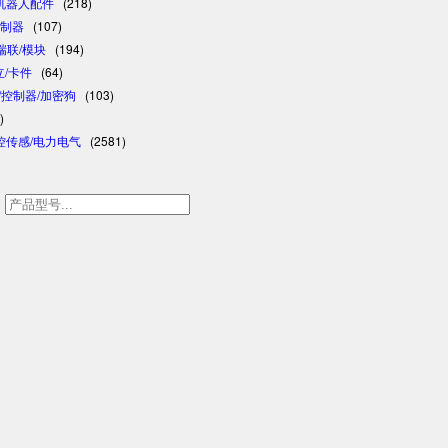
/机器人配件
(218)
控制器
(107)
/瑞联/模块
(194)
日立/卡件
(64)
格/控制器/加密狗
(103)
)
控传感/电力电气
(2581)
h