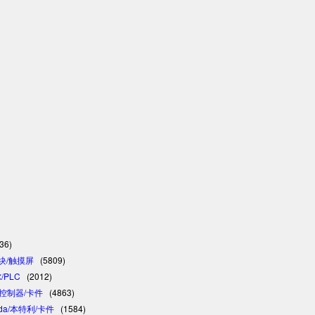
36)
模块/触摸屏
(5809)
/PLC
(2012)
C/控制器/卡件
(4863)
vada/本特利/卡件
(1584)