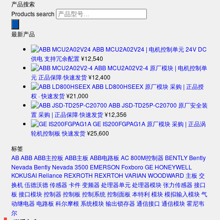
产品搜索
Products search
最新产品
ABB MCU2A02V24 | 电机控制单元 24V DC
供电 支持冗余配置
¥
12,540
ABB MCU2A02V2-4 原厂模块 | 电机控制单
元 正品保障·快速发货
¥
12,400
ABB LD800HSEEX 原厂模块 采购 | 正品授
权 · 快速发货
¥
21,000
ABB JSD-TD25P-C20700 原厂安全装
置 采购 | 正品保障·快速发货
¥
12,356
GE IS200FGPAG1A 原厂模块 采购 | 正品涡
轮机控制板 快速发货
¥
25,600
标签
AB
ABB
ABB主控板
ABB主板
ABB电路板
AC 800M控制器
BENTLY
Bently
Nevada
Bently Nevada 3500
EMERSON
Foxboro
GE
HONEYWELL
KOKUSAI
Reliance
REXROTH
REXRTOH
VARIAN
WOODWARD
主板
交
换机
伍德沃德
传感器
卡件
变频器
处理器单元
处理器模块
张力传感器
接口
板
接口模块
控制器
控制板
控制系统
控制面板
本特利
模块
模拟输入模块
气
动继电器
电路板
科尔摩根
系统模块
输出锁存器
通信接口
通信模块
霍尼韦
尔