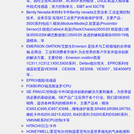
等。我司主营AC800M，AC800F系列模块，DSQC机器人模块备
件枕式传感器，张力控制单元，IGBT and IGCT等
Bently Nevada/本特利/卡件
Bently nevada主营业务:工业监测控制
技术。业务宗旨:实现对工业资产的有效保护管理。主要产品：
3500系列包括:1.模块(Module/Modle)2.前置器(Proximitor
Sensor)3.线缆(Cable)4.机架(Rack/Chassis)3500/20 框架接口模
块3500/22M 瞬态数据接口3500/25 改进的键相器模块3500/15电
源模块…等
EMERSON OVATION/艾默生
Emerson 是技术与工程领域的全球领
袖,在商业、工业和消费者市场中,为全世界的客户开发并提供创新
的解决方案。主要经销：Emerson ovation西屋
1C311,1C312,1X00,5X00系列，Deltav德尔塔夫，EPRO系列传
感器前置器VE3008 、CE3008 、SE3008、VE3007，SE4006P2
等…
EPRO/德国/传感器
FOXBORO/福克斯波罗/CPU
GE /FANUC/控制器/卡件
GE提供创新的解决方案和服务，为世界提
供必要的基础设施。GE产品广泛应用于各个行业。我们是GE的经
销商，提供各种系列的模块和卡。主要产品有：模块
IC693,IC695,IC697,IC698…继电保护装置,SR469,SR369,SR750,
燃机卡件IS200,IS215,IS220, IS420系列 DS200系列DS380系列，
VMIVME系列CPU控制卡等
HITACHI/日立/卡件
HONEYWELL/霍尼韦尔/控制器
霍尼韦尔是世界领先的气体检测和