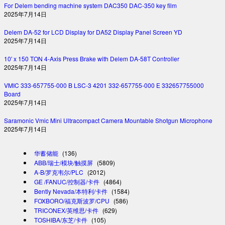
For Delem bending machine system DAC350 DAC-350 key film
2025年7月14日
Delem DA-52 for LCD Display for DA52 Display Panel Screen YD
2025年7月14日
10′ x 150 TON 4-Axis Press Brake with Delem DA-58T Controller
2025年7月14日
VMIC 333-657755-000 B LSC-3 4201 332-657755-000 E 332657755000
Board
2025年7月14日
Saramonic Vmic Mini Ultracompact Camera Mountable Shotgun Microphone
2025年7月14日
华蓄储能
(136)
ABB/瑞士/模块/触摸屏
(5809)
A-B/罗克韦尔/PLC
(2012)
GE /FANUC/控制器/卡件
(4864)
Bently Nevada/本特利/卡件
(1584)
FOXBORO/福克斯波罗/CPU
(586)
TRICONEX/英维思/卡件
(629)
TOSHIBA/东芝/卡件
(105)