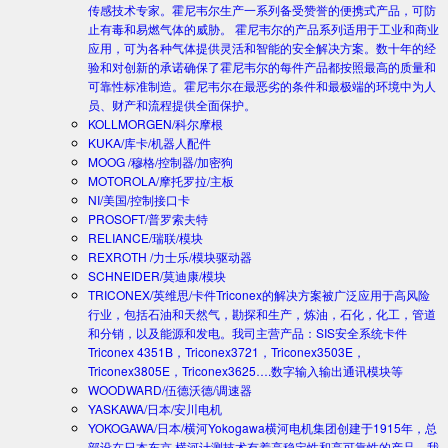
传感技术专家。霍尼韦尔生产一系列备受赞誉的便携式产品，可防
止有毒和易燃气体的威胁。 霍尼韦尔的产品系列适用于工业和商业
应用，可为各种气体提供灵活和智能的安全解决方案。数十年的经
验和对创新的承诺确保了霍尼韦尔的每件产品都按照最高的质量和
可靠性标准制造。霍尼韦尔在最恶劣的条件和最极端的环境中为人
员、财产和流程提供全面保护。
KOLLMORGEN/科尔摩根
KUKA/库卡/机器人配件
MOOG /穆格/控制器/加密狗
MOTOROLA/摩托罗拉/主板
NI/美国/控制接口卡
PROSOFT/普罗索夫特
RELIANCE/瑞联/模块
REXROTH /力士乐/模块驱动器
SCHNEIDER/莫迪康/模块
TRICONEX/英维思/卡件
Triconex的解决方案被广泛应用于高风险
行业，包括石油和天然气，勘探和生产，炼油，石化，化工，管道
和分销，以及能源和发电。我司主营产品：SIS安全系统卡件
Triconex 4351B，Triconex3721，Triconex3503E，
Triconex3805E，Triconex3625….数字输入输出通讯模块等
WOODWARD/伍德沃德/调速器
YASKAWA/日本/安川电机
YOKOGAWA/日本/横河
Yokogawa横河电机集团创建于1915年，总
部设在日本东京.横河计测技术有着高稳定性和高可靠性的产品。我