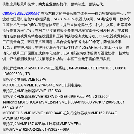
典型应用场景和技术，助力企业更好协作、更精制造、更快迭代。
CI856–3BSE026055R1
在浙东最大的中央智能立体仓——得力智慧物流中心，宁
波移动已经打造集5G数据采集、5G STV/AGV/机器人联网、5G堆垛联网、数字孪
生等技术为一体的5G+智慧仓储应用，提升立体仓库分拣、补货、入库、出库等全
流程作业效率17%；在对产品质量有极高要求的汽车零部件公司爱柯迪，宁波移
动打造多目视觉高精度在线测量和压铸件缺陷检测质检专机，5G+机器视觉解决了
工厂测量角度、环境干扰等问题，单台设备年节省成本90余万，降低漏检率
15%；在宁波均普，宁波移动联合生态伙伴打造了5G+AR应用，将工业设备、自
动化产线和工厂园区形成数字化映射，以AR眼镜为载体提供可视化协作、技术培
训、评估预测以及辅助决策等多种功能，丰富工业元宇宙的应用实践。
摩托罗拉VME-162-001 MVME三维系统，84-W8884B01E DP90105，C0316，
LD6000603，TB
摩托罗拉电脑板VME162PA
MOTOROLA MVME162PA-344E VME印刷电路板
摩托罗拉VME控制器MVME-172-533
摩托罗拉VME总线板VME162PA 344SE处理器Fette P/N：2132004
Tektronix MOTOROLA MVME2434 VME卡039-0130-00 W/7KK1200-3CB01
650-4316-00
MOTOROLA VME MVME 162P-344E嵌入式控制器板MVME162-P344E
MVME162P344E
摩托罗拉MVME167-02B单板计算机VME VMEBus
摩托车VME162PA-242E 01-W3627F-68A