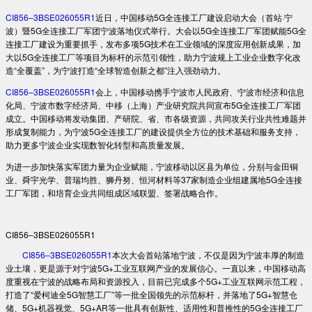
CI856–3BSE026055R1
近日，中国移动5G全连接工厂建设启动大会（首站·宁
波）暨5G全连接工厂军团宁波落地仪式举行。大会以5G全连接工厂军团赋能5G全
连接工厂建设为重要抓手，发布多项5G技术在工业领域的深度应用创新成果，加
大以5G全连接工厂等项目为标杆的示范引领性，助力宁波规上工业企业数字化改
造“全覆盖”，为宁波打造“全球智造创新之都”注入强劲动力。
CI856–3BSE026055R1
会上，中国移动携手宁波市人民政府、宁波市经济和信息
化局、宁波市数字经济局、中移（上海）产业研究院共同宣布5G全连接工厂军团
成立。中国移动将发动集团、产研院、省、市各级资源，共同攻关行业共性难题并
形成复制能力，为宁波5G全连接工厂的建设提供全方位的技术基础和服务支持，
助力更多宁波企业实现数智化转型和高质量发展。
为进一步加快落实军团力量为企业赋能，宁波移动以区县为单位，分别与金田铜
业、舜宇光学、普瑞均胜、狮丹努、恒河材料等37家制造企业组建属地5G全连接
工厂军团，和培育企业共同组成区域联盟、签署战略合作。
CI856–3BSE026055R1
CI856–3BSE026055R1
本次大会首站落地宁波，不仅是因为宁波丰厚的制造
业土壤，更是源于对宁波5G+工业互联网产业的发展信心。一直以来，中国移动高
度重视在宁波的战略布局和资源投入，目前已完成多个5G+工业互联网示范工程，
打造了“爱柯迪全5G智慧工厂”等一批全国领先的示范标杆，并落地了5G+智慧仓
储、5G+机器视觉、5G+AR等一批具有创新性、适用性和普推性的5G全连接工厂