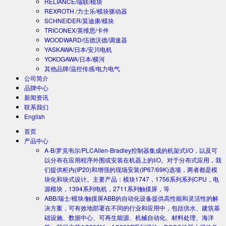
RELIANCE/瑞联/模块
REXROTH /力士乐/模块驱动器
SCHNEIDER/莫迪康/模块
TRICONEX/英维思/卡件
WOODWARD/伍德沃德/调速器
YASKAWA/日本/安川电机
YOKOGAWA/日本/横河
其他品牌/温控传感/电力电气
公司简介
品牌中心
新闻资讯
联系我们
English
首页
产品中心
A-B/罗克韦尔/PLC
Allen-Bradley控制器集成的机架式I/O，以及可
以分布在应用程序外围或安装在机器上的I/O。对于分布式应用，我
们提供柜内(IP20)和增强的现场安装(IP67/69K)选项，两者都是模
块化和块式设计。主要产品：模块1747，1756系列系列CPU，电
源模块，1394系列电机，2711系列触摸屏，等
ABB/瑞士/模块/触摸屏
ABB的自动化设备提供高性能和灵活性的解
决方案，可有效地部署在不同的行业和应用中，包括供水、建筑基
础设施、数据中心、可再生能源、机械自动化、材料处理、海洋