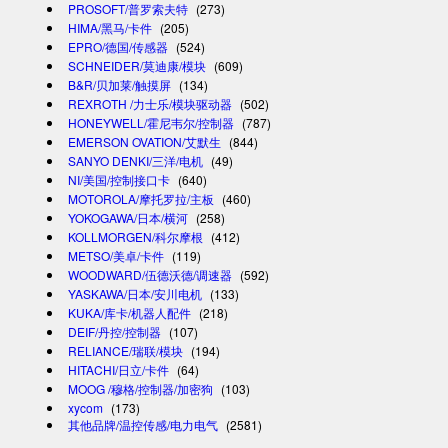
PROSOFT/普罗索夫特
(273)
HIMA/黑马/卡件
(205)
EPRO/德国/传感器
(524)
SCHNEIDER/莫迪康/模块
(609)
B&R/贝加莱/触摸屏
(134)
REXROTH /力士乐/模块驱动器
(502)
HONEYWELL/霍尼韦尔/控制器
(787)
EMERSON OVATION/艾默生
(844)
SANYO DENKI/三洋/电机
(49)
NI/美国/控制接口卡
(640)
MOTOROLA/摩托罗拉/主板
(460)
YOKOGAWA/日本/横河
(258)
KOLLMORGEN/科尔摩根
(412)
METSO/美卓/卡件
(119)
WOODWARD/伍德沃德/调速器
(592)
YASKAWA/日本/安川电机
(133)
KUKA/库卡/机器人配件
(218)
DEIF/丹控/控制器
(107)
RELIANCE/瑞联/模块
(194)
HITACHI/日立/卡件
(64)
MOOG /穆格/控制器/加密狗
(103)
xycom
(173)
其他品牌/温控传感/电力电气
(2581)