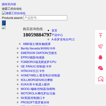
跳转至内容
雄霸工控自动化
Products search
购买咨询热线
首页
18059884797
产品中心
A-B/罗克韦尔/PLC
ABB/瑞士/模块/触摸屏
Bently Nevada/本特利/卡件
EMERSON OVATION/艾默生
EPRO/德国/传感器
FOXBORO/福克斯波罗/CPU
GE /FANUC/控制器/卡件
HITACHI/日立/卡件
HONEYWELL/霍尼韦尔/控制器
KOLLMORGEN/科尔摩根
KUKA/库卡/机器人配件
MOOG /穆格/控制器/加密狗
MOTOROLA/摩托罗拉/主板
NI/美国/控制接口卡
PROSOFT/普罗索夫特