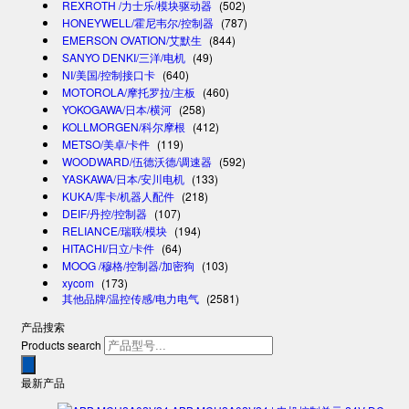
REXROTH /力士乐/模块驱动器
(502)
HONEYWELL/霍尼韦尔/控制器
(787)
EMERSON OVATION/艾默生
(844)
SANYO DENKI/三洋/电机
(49)
NI/美国/控制接口卡
(640)
MOTOROLA/摩托罗拉/主板
(460)
YOKOGAWA/日本/横河
(258)
KOLLMORGEN/科尔摩根
(412)
METSO/美卓/卡件
(119)
WOODWARD/伍德沃德/调速器
(592)
YASKAWA/日本/安川电机
(133)
KUKA/库卡/机器人配件
(218)
DEIF/丹控/控制器
(107)
RELIANCE/瑞联/模块
(194)
HITACHI/日立/卡件
(64)
MOOG /穆格/控制器/加密狗
(103)
xycom
(173)
其他品牌/温控传感/电力电气
(2581)
产品搜索
Products search
最新产品