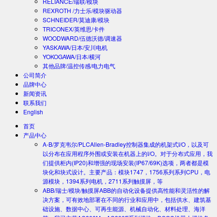
RELIANCE/瑞联/模块
REXROTH /力士乐/模块驱动器
SCHNEIDER/莫迪康/模块
TRICONEX/英维思/卡件
WOODWARD/伍德沃德/调速器
YASKAWA/日本/安川电机
YOKOGAWA/日本/横河
其他品牌/温控传感/电力电气
公司简介
品牌中心
新闻资讯
联系我们
English
首页
产品中心
A-B/罗克韦尔/PLC
Allen-Bradley控制器集成的机架式I/O，以及可
以分布在应用程序外围或安装在机器上的I/O。对于分布式应用，我
们提供柜内(IP20)和增强的现场安装(IP67/69K)选项，两者都是模
块化和块式设计。主要产品：模块1747，1756系列系列CPU，电
源模块，1394系列电机，2711系列触摸屏，等
ABB/瑞士/模块/触摸屏
ABB的自动化设备提供高性能和灵活性的解
决方案，可有效地部署在不同的行业和应用中，包括供水、建筑基
础设施、数据中心、可再生能源、机械自动化、材料处理、海洋