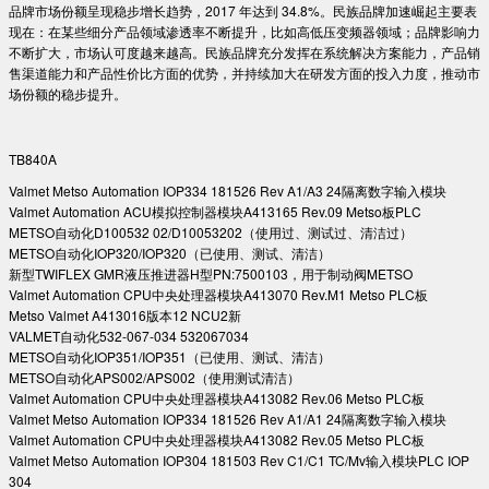
品牌市场份额呈现稳步增长趋势，2017 年达到 34.8%。民族品牌加速崛起主要表
现在：在某些细分产品领域渗透率不断提升，比如高低压变频器领域；品牌影响力
不断扩大，市场认可度越来越高。民族品牌充分发挥在系统解决方案能力，产品销
售渠道能力和产品性价比方面的优势，并持续加大在研发方面的投入力度，推动市
场份额的稳步提升。
TB840A
Valmet Metso Automation IOP334 181526 Rev A1/A3 24隔离数字输入模块
Valmet Automation ACU模拟控制器模块A413165 Rev.09 Metso板PLC
METSO自动化D100532 02/D10053202（使用过、测试过、清洁过）
METSO自动化IOP320/IOP320（已使用、测试、清洁）
新型TWIFLEX GMR液压推进器H型PN:7500103，用于制动阀METSO
Valmet Automation CPU中央处理器模块A413070 Rev.M1 Metso PLC板
Metso Valmet A413016版本12 NCU2新
VALMET自动化532-067-034 532067034
METSO自动化IOP351/IOP351（已使用、测试、清洁）
METSO自动化APS002/APS002（使用测试清洁）
Valmet Automation CPU中央处理器模块A413082 Rev.06 Metso PLC板
Valmet Metso Automation IOP334 181526 Rev A1/A1 24隔离数字输入模块
Valmet Automation CPU中央处理器模块A413082 Rev.05 Metso PLC板
Valmet Metso Automation IOP304 181503 Rev C1/C1 TC/Mv输入模块PLC IOP
304