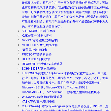
传感技术专家。霍尼韦尔生产一系列备受赞誉的便携式产品，可防
止有毒和易燃气体的威胁。 霍尼韦尔的产品系列适用于工业和商业
应用，可为各种气体提供灵活和智能的安全解决方案。数十年的经
验和对创新的承诺确保了霍尼韦尔的每件产品都按照最高的质量和
可靠性标准制造。霍尼韦尔在最恶劣的条件和最极端的环境中为人
员、财产和流程提供全面保护。
KOLLMORGEN/科尔摩根
KUKA/库卡/机器人配件
MOOG /穆格/控制器/加密狗
MOTOROLA/摩托罗拉/主板
NI/美国/控制接口卡
PROSOFT/普罗索夫特
RELIANCE/瑞联/模块
REXROTH /力士乐/模块驱动器
SCHNEIDER/莫迪康/模块
TRICONEX/英维思/卡件
Triconex的解决方案被广泛应用于高风险
行业，包括石油和天然气，勘探和生产，炼油，石化，化工，管道
和分销，以及能源和发电。我司主营产品：SIS安全系统卡件
Triconex 4351B，Triconex3721，Triconex3503E，
Triconex3805E，Triconex3625….数字输入输出通讯模块等
WOODWARD/伍德沃德/调速器
YASKAWA/日本/安川电机
YOKOGAWA/日本/横河
Yokogawa横河电机集团创建于1915年，总
部设在日本东京.横河计测技术有着高稳定性和高可靠性的产品。我