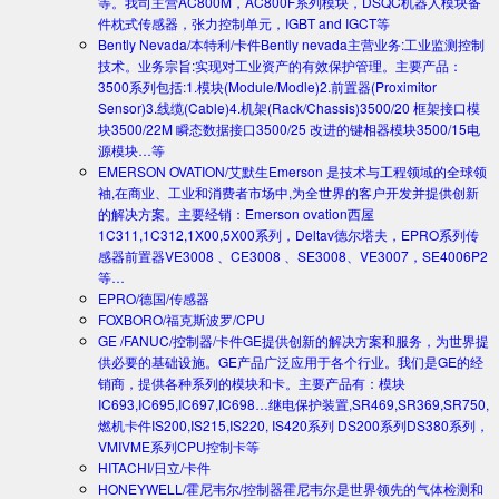
等。我司主营AC800M，AC800F系列模块，DSQC机器人模块备
件枕式传感器，张力控制单元，IGBT and IGCT等
Bently Nevada/本特利/卡件
Bently nevada主营业务:工业监测控制
技术。业务宗旨:实现对工业资产的有效保护管理。主要产品：
3500系列包括:1.模块(Module/Modle)2.前置器(Proximitor
Sensor)3.线缆(Cable)4.机架(Rack/Chassis)3500/20 框架接口模
块3500/22M 瞬态数据接口3500/25 改进的键相器模块3500/15电
源模块…等
EMERSON OVATION/艾默生
Emerson 是技术与工程领域的全球领
袖,在商业、工业和消费者市场中,为全世界的客户开发并提供创新
的解决方案。主要经销：Emerson ovation西屋
1C311,1C312,1X00,5X00系列，Deltav德尔塔夫，EPRO系列传
感器前置器VE3008 、CE3008 、SE3008、VE3007，SE4006P2
等…
EPRO/德国/传感器
FOXBORO/福克斯波罗/CPU
GE /FANUC/控制器/卡件
GE提供创新的解决方案和服务，为世界提
供必要的基础设施。GE产品广泛应用于各个行业。我们是GE的经
销商，提供各种系列的模块和卡。主要产品有：模块
IC693,IC695,IC697,IC698…继电保护装置,SR469,SR369,SR750,
燃机卡件IS200,IS215,IS220, IS420系列 DS200系列DS380系列，
VMIVME系列CPU控制卡等
HITACHI/日立/卡件
HONEYWELL/霍尼韦尔/控制器
霍尼韦尔是世界领先的气体检测和