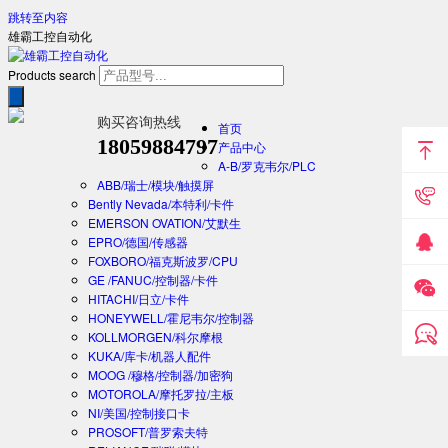
跳转至内容
雄霸工控自动化
Products search
购买咨询热线
首页
18059884797
产品中心
A-B/罗克韦尔/PLC
ABB/瑞士/模块/触摸屏
Bently Nevada/本特利/卡件
EMERSON OVATION/艾默生
EPRO/德国/传感器
FOXBORO/福克斯波罗/CPU
GE /FANUC/控制器/卡件
HITACHI/日立/卡件
HONEYWELL/霍尼韦尔/控制器
KOLLMORGEN/科尔摩根
KUKA/库卡/机器人配件
MOOG /穆格/控制器/加密狗
MOTOROLA/摩托罗拉/主板
NI/美国/控制接口卡
PROSOFT/普罗索夫特