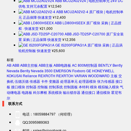
ABB MCU2A02V24 | 电机控制单元 24V DC
供电 支持冗余配置
¥
12,540
ABB MCU2A02V2-4 原厂模块 | 电机控制单
元 正品保障·快速发货
¥
12,400
ABB LD800HSEEX 原厂模块 采购 | 正品授
权 · 快速发货
¥
21,000
ABB JSD-TD25P-C20700 原厂安全装
置 采购 | 正品保障·快速发货
¥
12,356
GE IS200FGPAG1A 原厂模块 采购 | 正品涡
轮机控制板 快速发货
¥
25,600
标签
AB
ABB
ABB主控板
ABB主板
ABB电路板
AC 800M控制器
BENTLY
Bently
Nevada
Bently Nevada 3500
EMERSON
Foxboro
GE
HONEYWELL
KOKUSAI
Reliance
REXROTH
REXRTOH
VARIAN
WOODWARD
主板
交
换机
伍德沃德
传感器
卡件
变频器
处理器单元
处理器模块
张力传感器
接口
板
接口模块
控制器
控制板
控制系统
控制面板
本特利
模块
模拟输入模块
气
动继电器
电路板
科尔摩根
系统模块
输出锁存器
通信接口
通信模块
霍尼韦
尔
联系方式
电话：18059884797 （何经理）
QQ:3095989363
邮箱：sales@xiongbagk.cn