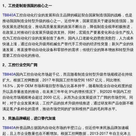
1、工控是制造强国的核心之一
TB840A
工控自动化行业的发展和自主品牌的崛起契合国家制造强国的战略，也是
推动我国制造业转型升级的核心之一。近些年来，国家层面关于建设制造强国，加
快发展先进制造业，推动高质量发展的政策不断出台，降低制造业税率积极推进，
在政策上对推动行业发展升级提供支持。同时，宏观生产要素变化和企业生产投入
也为工控自动化行业的发展创造了条件。国内人口老龄化趋势愈演愈烈，人力成本
快速上涨，通过自动化升级用机械生产替代手工劳动的经济性突显；新兴产业的快
速发展，将直接带动自动化设备和零部件的需求；传统行业的降本增效和转型升级
需要工控自动化的推动。
2、工控行业空间广阔
TB840A
国内工控自动化市场超千亿，而且随着制造业转型升级市场规模还在持续
扩大。根据工控网数据，2017 年我国工控市场空间 1657 亿元，同比增长
16.5%，其中 OEM 市场和项目型市场占比基本持平，随着制造业自动化程度的提
升以及存量改造的推动，在未来三年年化 9%的增长情况下，到2020 年国内工控
自动化市场规模将会超过 2000 亿元，从而为企业发展提供了广阔的市场空间。同
时，对于企业发展来说，工控产品的技术升级持续推进，通过研发和产品创新不断
满足客户多样化的需求，推动市场空间的扩张和维持产品的毛利率水平。
3、民族品牌崛起，进口替代加速
TB840A
外资品牌占据国内自动化市场的半壁江山，但近些年来民族品牌加速崛
起，且上市企业数量也在不断增加。根据工控网数据，2013-2017 年自主化本土