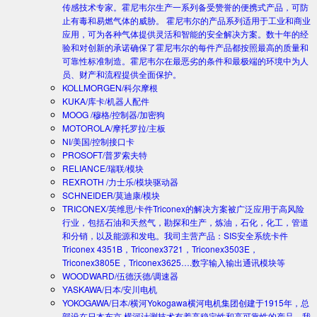
传感技术专家。霍尼韦尔生产一系列备受赞誉的便携式产品，可防
止有毒和易燃气体的威胁。 霍尼韦尔的产品系列适用于工业和商业
应用，可为各种气体提供灵活和智能的安全解决方案。数十年的经
验和对创新的承诺确保了霍尼韦尔的每件产品都按照最高的质量和
可靠性标准制造。霍尼韦尔在最恶劣的条件和最极端的环境中为人
员、财产和流程提供全面保护。
KOLLMORGEN/科尔摩根
KUKA/库卡/机器人配件
MOOG /穆格/控制器/加密狗
MOTOROLA/摩托罗拉/主板
NI/美国/控制接口卡
PROSOFT/普罗索夫特
RELIANCE/瑞联/模块
REXROTH /力士乐/模块驱动器
SCHNEIDER/莫迪康/模块
TRICONEX/英维思/卡件
Triconex的解决方案被广泛应用于高风险
行业，包括石油和天然气，勘探和生产，炼油，石化，化工，管道
和分销，以及能源和发电。我司主营产品：SIS安全系统卡件
Triconex 4351B，Triconex3721，Triconex3503E，
Triconex3805E，Triconex3625….数字输入输出通讯模块等
WOODWARD/伍德沃德/调速器
YASKAWA/日本/安川电机
YOKOGAWA/日本/横河
Yokogawa横河电机集团创建于1915年，总
部设在日本东京.横河计测技术有着高稳定性和高可靠性的产品。我