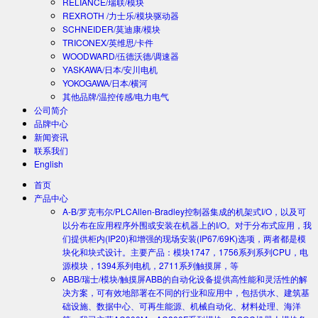
RELIANCE/瑞联/模块
REXROTH /力士乐/模块驱动器
SCHNEIDER/莫迪康/模块
TRICONEX/英维思/卡件
WOODWARD/伍德沃德/调速器
YASKAWA/日本/安川电机
YOKOGAWA/日本/横河
其他品牌/温控传感/电力电气
公司简介
品牌中心
新闻资讯
联系我们
English
首页
产品中心
A-B/罗克韦尔/PLC
Allen-Bradley控制器集成的机架式I/O，以及可
以分布在应用程序外围或安装在机器上的I/O。对于分布式应用，我
们提供柜内(IP20)和增强的现场安装(IP67/69K)选项，两者都是模
块化和块式设计。主要产品：模块1747，1756系列系列CPU，电
源模块，1394系列电机，2711系列触摸屏，等
ABB/瑞士/模块/触摸屏
ABB的自动化设备提供高性能和灵活性的解
决方案，可有效地部署在不同的行业和应用中，包括供水、建筑基
础设施、数据中心、可再生能源、机械自动化、材料处理、海洋