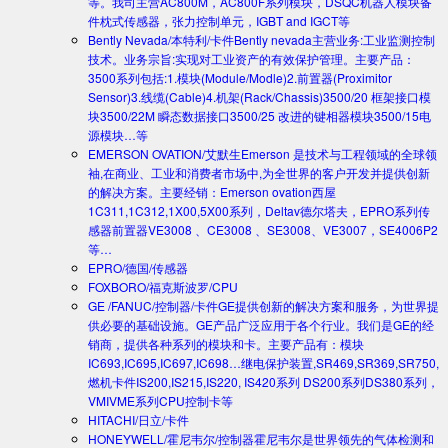
等。我司主营AC800M，AC800F系列模块，DSQC机器人模块备
件枕式传感器，张力控制单元，IGBT and IGCT等
Bently Nevada/本特利/卡件
Bently nevada主营业务:工业监测控制
技术。业务宗旨:实现对工业资产的有效保护管理。主要产品：
3500系列包括:1.模块(Module/Modle)2.前置器(Proximitor
Sensor)3.线缆(Cable)4.机架(Rack/Chassis)3500/20 框架接口模
块3500/22M 瞬态数据接口3500/25 改进的键相器模块3500/15电
源模块…等
EMERSON OVATION/艾默生
Emerson 是技术与工程领域的全球领
袖,在商业、工业和消费者市场中,为全世界的客户开发并提供创新
的解决方案。主要经销：Emerson ovation西屋
1C311,1C312,1X00,5X00系列，Deltav德尔塔夫，EPRO系列传
感器前置器VE3008 、CE3008 、SE3008、VE3007，SE4006P2
等…
EPRO/德国/传感器
FOXBORO/福克斯波罗/CPU
GE /FANUC/控制器/卡件
GE提供创新的解决方案和服务，为世界提
供必要的基础设施。GE产品广泛应用于各个行业。我们是GE的经
销商，提供各种系列的模块和卡。主要产品有：模块
IC693,IC695,IC697,IC698…继电保护装置,SR469,SR369,SR750,
燃机卡件IS200,IS215,IS220, IS420系列 DS200系列DS380系列，
VMIVME系列CPU控制卡等
HITACHI/日立/卡件
HONEYWELL/霍尼韦尔/控制器
霍尼韦尔是世界领先的气体检测和