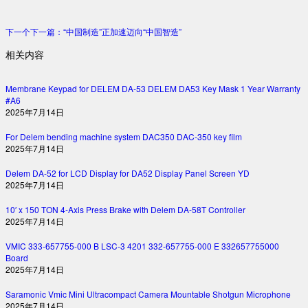
下一个
下一篇：
“中国制造”正加速迈向“中国智造”
相关内容
Membrane Keypad for DELEM DA-53 DELEM DA53 Key Mask 1 Year Warranty
#A6
2025年7月14日
For Delem bending machine system DAC350 DAC-350 key film
2025年7月14日
Delem DA-52 for LCD Display for DA52 Display Panel Screen YD
2025年7月14日
10′ x 150 TON 4-Axis Press Brake with Delem DA-58T Controller
2025年7月14日
VMIC 333-657755-000 B LSC-3 4201 332-657755-000 E 332657755000
Board
2025年7月14日
Saramonic Vmic Mini Ultracompact Camera Mountable Shotgun Microphone
2025年7月14日