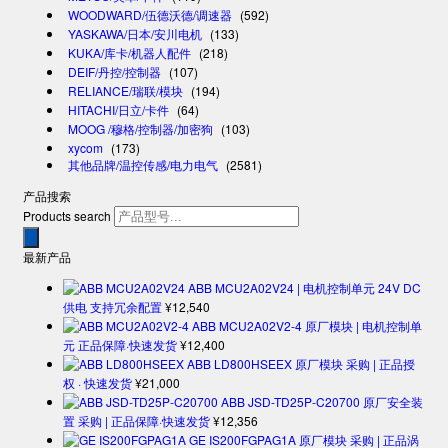
WOODWARD/伍德沃德/调速器
(592)
YASKAWA/日本/安川电机
(133)
KUKA/库卡/机器人配件
(218)
DEIF/丹控/控制器
(107)
RELIANCE/瑞联/模块
(194)
HITACHI/日立/卡件
(64)
MOOG /穆格/控制器/加密狗
(103)
xycom
(173)
其他品牌/温控传感/电力电气
(2581)
产品搜索
Products search
最新产品
ABB MCU2A02V24 | 电机控制单元 24V DC
供电 支持冗余配置
¥
12,540
ABB MCU2A02V2-4 原厂模块 | 电机控制单
元 正品保障·快速发货
¥
12,400
ABB LD800HSEEX 原厂模块 采购 | 正品授
权 · 快速发货
¥
21,000
ABB JSD-TD25P-C20700 原厂安全装
置 采购 | 正品保障·快速发货
¥
12,356
GE IS200FGPAG1A 原厂模块 采购 | 正品涡