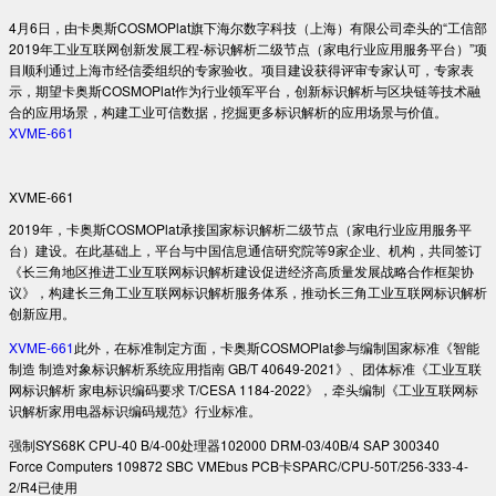
4月6日，由卡奥斯COSMOPlat旗下海尔数字科技（上海）有限公司牵头的“工信部
2019年工业互联网创新发展工程-标识解析二级节点（家电行业应用服务平台）”项
目顺利通过上海市经信委组织的专家验收。项目建设获得评审专家认可，专家表
示，期望卡奥斯COSMOPlat作为行业领军平台，创新标识解析与区块链等技术融
合的应用场景，构建工业可信数据，挖掘更多标识解析的应用场景与价值。
XVME-661
XVME-661
2019年，卡奥斯COSMOPlat承接国家标识解析二级节点（家电行业应用服务平
台）建设。在此基础上，平台与中国信息通信研究院等9家企业、机构，共同签订
《长三角地区推进工业互联网标识解析建设促进经济高质量发展战略合作框架协
议》，构建长三角工业互联网标识解析服务体系，推动长三角工业互联网标识解析
创新应用。
XVME-661
此外，在标准制定方面，卡奥斯COSMOPlat参与编制国家标准《智能
制造 制造对象标识解析系统应用指南 GB/T 40649-2021》、团体标准《工业互联
网标识解析 家电标识编码要求 T/CESA 1184-2022》，牵头编制《工业互联网标
识解析家用电器标识编码规范》行业标准。
强制SYS68K CPU-40 B/4-00处理器102000 DRM-03/40B/4 SAP 300340
Force Computers 109872 SBC VMEbus PCB卡SPARC/CPU-50T/256-333-4-
2/R4已使用