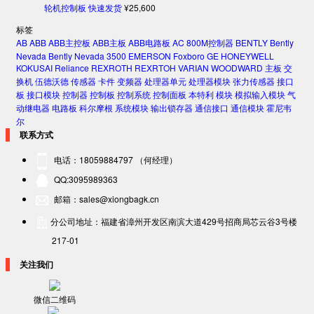
轮机控制板 快速发货
¥
25,600
标签
AB
ABB
ABB主控板
ABB主板
ABB电路板
AC 800M控制器
BENTLY
Bently
Nevada
Bently Nevada 3500
EMERSON
Foxboro
GE
HONEYWELL
KOKUSAI
Reliance
REXROTH
REXRTOH
VARIAN
WOODWARD
主板
交
换机
伍德沃德
传感器
卡件
变频器
处理器单元
处理器模块
张力传感器
接口
板
接口模块
控制器
控制板
控制系统
控制面板
本特利
模块
模拟输入模块
气
动继电器
电路板
科尔摩根
系统模块
输出锁存器
通信接口
通信模块
霍尼韦
尔
联系方式
电话：18059884797 （何经理）
QQ:3095989363
邮箱：sales@xiongbagk.cn
分公司地址：福建省漳州开发区南滨大道429号招商局芯云谷3号楼
217-01
关注我们
微信二维码