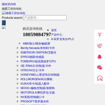
跳转至内容
雄霸工控自动化
Products search
购买咨询热线
首页
18059884797
产品中心
A-B/罗克韦尔/PLC
ABB/瑞士/模块/触摸屏
Bently Nevada/本特利/卡件
EMERSON OVATION/艾默生
EPRO/德国/传感器
FOXBORO/福克斯波罗/CPU
GE /FANUC/控制器/卡件
HITACHI/日立/卡件
HONEYWELL/霍尼韦尔/控制器
KOLLMORGEN/科尔摩根
KUKA/库卡/机器人配件
MOOG /穆格/控制器/加密狗
MOTOROLA/摩托罗拉/主板
NI/美国/控制接口卡
PROSOFT/普罗索夫特