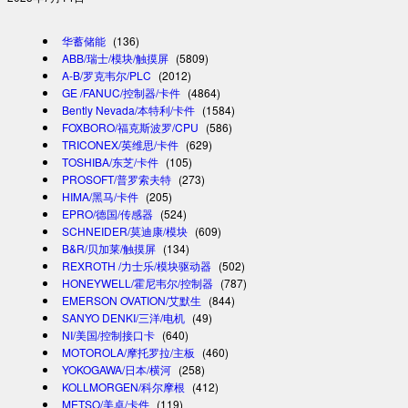
华蓄储能
(136)
ABB/瑞士/模块/触摸屏
(5809)
A-B/罗克韦尔/PLC
(2012)
GE /FANUC/控制器/卡件
(4864)
Bently Nevada/本特利/卡件
(1584)
FOXBORO/福克斯波罗/CPU
(586)
TRICONEX/英维思/卡件
(629)
TOSHIBA/东芝/卡件
(105)
PROSOFT/普罗索夫特
(273)
HIMA/黑马/卡件
(205)
EPRO/德国/传感器
(524)
SCHNEIDER/莫迪康/模块
(609)
B&R/贝加莱/触摸屏
(134)
REXROTH /力士乐/模块驱动器
(502)
HONEYWELL/霍尼韦尔/控制器
(787)
EMERSON OVATION/艾默生
(844)
SANYO DENKI/三洋/电机
(49)
NI/美国/控制接口卡
(640)
MOTOROLA/摩托罗拉/主板
(460)
YOKOGAWA/日本/横河
(258)
KOLLMORGEN/科尔摩根
(412)
METSO/美卓/卡件
(119)