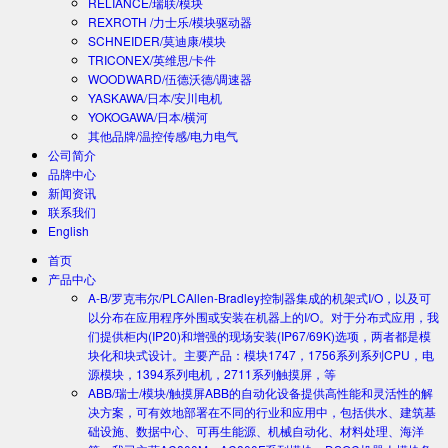
RELIANCE/瑞联/模块
REXROTH /力士乐/模块驱动器
SCHNEIDER/莫迪康/模块
TRICONEX/英维思/卡件
WOODWARD/伍德沃德/调速器
YASKAWA/日本/安川电机
YOKOGAWA/日本/横河
其他品牌/温控传感/电力电气
公司简介
品牌中心
新闻资讯
联系我们
English
首页
产品中心
A-B/罗克韦尔/PLC
Allen-Bradley控制器集成的机架式I/O，以及可
以分布在应用程序外围或安装在机器上的I/O。对于分布式应用，我
们提供柜内(IP20)和增强的现场安装(IP67/69K)选项，两者都是模
块化和块式设计。主要产品：模块1747，1756系列系列CPU，电
源模块，1394系列电机，2711系列触摸屏，等
ABB/瑞士/模块/触摸屏
ABB的自动化设备提供高性能和灵活性的解
决方案，可有效地部署在不同的行业和应用中，包括供水、建筑基
础设施、数据中心、可再生能源、机械自动化、材料处理、海洋