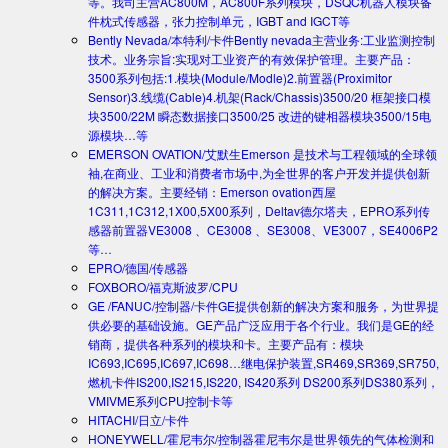
等。我司主营AC800M，AC800F系列模块，DSQC机器人模块备
件枕式传感器，张力控制单元，IGBT and IGCT等
Bently Nevada/本特利/卡件
Bently nevada主营业务:工业监测控制
技术。业务宗旨:实现对工业资产的有效保护管理。主要产品：
3500系列包括:1.模块(Module/Modle)2.前置器(Proximitor
Sensor)3.线缆(Cable)4.机架(Rack/Chassis)3500/20 框架接口模
块3500/22M 瞬态数据接口3500/25 改进的键相器模块3500/15电
源模块…等
EMERSON OVATION/艾默生
Emerson 是技术与工程领域的全球领
袖,在商业、工业和消费者市场中,为全世界的客户开发并提供创新
的解决方案。主要经销：Emerson ovation西屋
1C311,1C312,1X00,5X00系列，Deltav德尔塔夫，EPRO系列传
感器前置器VE3008 、CE3008 、SE3008、VE3007，SE4006P2
等…
EPRO/德国/传感器
FOXBORO/福克斯波罗/CPU
GE /FANUC/控制器/卡件
GE提供创新的解决方案和服务，为世界提
供必要的基础设施。GE产品广泛应用于各个行业。我们是GE的经
销商，提供各种系列的模块和卡。主要产品有：模块
IC693,IC695,IC697,IC698…继电保护装置,SR469,SR369,SR750,
燃机卡件IS200,IS215,IS220, IS420系列 DS200系列DS380系列，
VMIVME系列CPU控制卡等
HITACHI/日立/卡件
HONEYWELL/霍尼韦尔/控制器
霍尼韦尔是世界领先的气体检测和