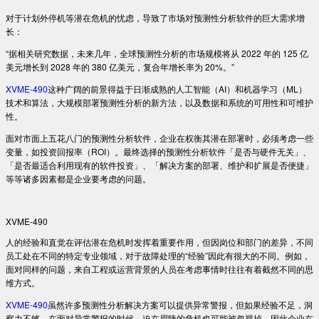
对于计划外停机等潜在危机的忧虑，导致了市场对预测性分析软件的巨大需求增
长：
“据相关研究数据，未来几年，全球预测性分析的市场规模将从 2022 年的 125 亿
美元增长到 2028 年的 380 亿美元，复合年增长率为 20%。”
XVME-490
这种广阔的前景得益于日渐成熟的人工智能（AI）和机器学习（ML）
技术和算法，大规模部署预测性分析的新方法，以及数据和系统的可用性和可维护
性。
面对市面上五花八门的预测性分析软件，企业在权衡其潜在部署时，必须考虑一些
变量，如投资回报率（ROI）。最终选择的预测性分析软件「是否与硬件无关」、
「是否最适合利用现有的软件投资」、「解决方案的部署、维护和扩展是否便捷」
等等诸多因素都是企业要考虑的问题。
XVME-490
人的经验和直觉在评估潜在危机时发挥着重要作用，但因岗位和部门的差异，不同
员工处在不同的特定专业领域，对于故障处理的“经验”因此有很大的不同。例如，
面对同样的问题，来自工程或运营背景的人员在考虑事情时往往有着截然不同的思
维方式。
XVME-490
虽然许多预测性分析解决方案可以提供异常警报，但如果经验不足，洞
察力不够，在面对异常警报的时候，迫在眉睫的危机也可能被忽视掉。因此企业在