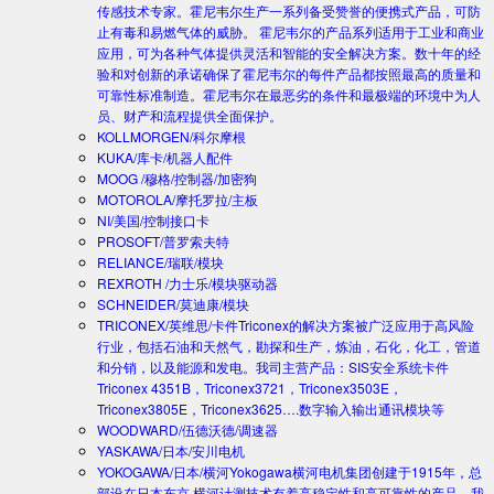
传感技术专家。霍尼韦尔生产一系列备受赞誉的便携式产品，可防
止有毒和易燃气体的威胁。 霍尼韦尔的产品系列适用于工业和商业
应用，可为各种气体提供灵活和智能的安全解决方案。数十年的经
验和对创新的承诺确保了霍尼韦尔的每件产品都按照最高的质量和
可靠性标准制造。霍尼韦尔在最恶劣的条件和最极端的环境中为人
员、财产和流程提供全面保护。
KOLLMORGEN/科尔摩根
KUKA/库卡/机器人配件
MOOG /穆格/控制器/加密狗
MOTOROLA/摩托罗拉/主板
NI/美国/控制接口卡
PROSOFT/普罗索夫特
RELIANCE/瑞联/模块
REXROTH /力士乐/模块驱动器
SCHNEIDER/莫迪康/模块
TRICONEX/英维思/卡件
Triconex的解决方案被广泛应用于高风险
行业，包括石油和天然气，勘探和生产，炼油，石化，化工，管道
和分销，以及能源和发电。我司主营产品：SIS安全系统卡件
Triconex 4351B，Triconex3721，Triconex3503E，
Triconex3805E，Triconex3625….数字输入输出通讯模块等
WOODWARD/伍德沃德/调速器
YASKAWA/日本/安川电机
YOKOGAWA/日本/横河
Yokogawa横河电机集团创建于1915年，总
部设在日本东京.横河计测技术有着高稳定性和高可靠性的产品。我