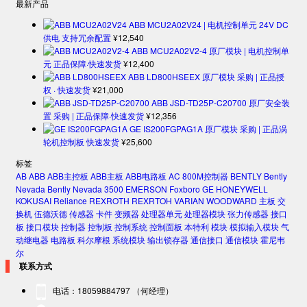
最新产品
ABB MCU2A02V24 | 电机控制单元 24V DC
供电 支持冗余配置
¥
12,540
ABB MCU2A02V2-4 原厂模块 | 电机控制单
元 正品保障·快速发货
¥
12,400
ABB LD800HSEEX 原厂模块 采购 | 正品授
权 · 快速发货
¥
21,000
ABB JSD-TD25P-C20700 原厂安全装
置 采购 | 正品保障·快速发货
¥
12,356
GE IS200FGPAG1A 原厂模块 采购 | 正品涡
轮机控制板 快速发货
¥
25,600
标签
AB
ABB
ABB主控板
ABB主板
ABB电路板
AC 800M控制器
BENTLY
Bently
Nevada
Bently Nevada 3500
EMERSON
Foxboro
GE
HONEYWELL
KOKUSAI
Reliance
REXROTH
REXRTOH
VARIAN
WOODWARD
主板
交
换机
伍德沃德
传感器
卡件
变频器
处理器单元
处理器模块
张力传感器
接口
板
接口模块
控制器
控制板
控制系统
控制面板
本特利
模块
模拟输入模块
气
动继电器
电路板
科尔摩根
系统模块
输出锁存器
通信接口
通信模块
霍尼韦
尔
联系方式
电话：18059884797 （何经理）