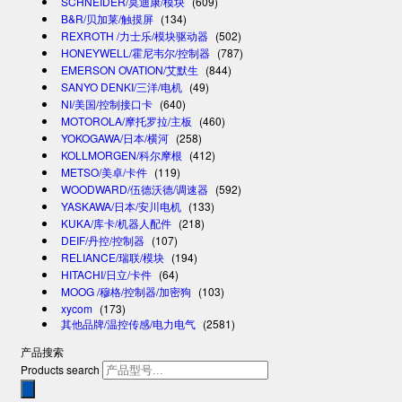
SCHNEIDER/莫迪康/模块
(609)
B&R/贝加莱/触摸屏
(134)
REXROTH /力士乐/模块驱动器
(502)
HONEYWELL/霍尼韦尔/控制器
(787)
EMERSON OVATION/艾默生
(844)
SANYO DENKI/三洋/电机
(49)
NI/美国/控制接口卡
(640)
MOTOROLA/摩托罗拉/主板
(460)
YOKOGAWA/日本/横河
(258)
KOLLMORGEN/科尔摩根
(412)
METSO/美卓/卡件
(119)
WOODWARD/伍德沃德/调速器
(592)
YASKAWA/日本/安川电机
(133)
KUKA/库卡/机器人配件
(218)
DEIF/丹控/控制器
(107)
RELIANCE/瑞联/模块
(194)
HITACHI/日立/卡件
(64)
MOOG /穆格/控制器/加密狗
(103)
xycom
(173)
其他品牌/温控传感/电力电气
(2581)
产品搜索
Products search