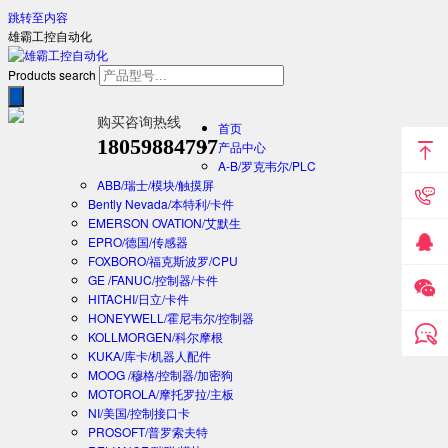
跳转至内容
雄霸工控自动化
Products search
购买咨询热线
首页
18059884797
产品中心
A-B/罗克韦尔/PLC
ABB/瑞士/模块/触摸屏
Bently Nevada/本特利/卡件
EMERSON OVATION/艾默生
EPRO/德国/传感器
FOXBORO/福克斯波罗/CPU
GE /FANUC/控制器/卡件
HITACHI/日立/卡件
HONEYWELL/霍尼韦尔/控制器
KOLLMORGEN/科尔摩根
KUKA/库卡/机器人配件
MOOG /穆格/控制器/加密狗
MOTOROLA/摩托罗拉/主板
NI/美国/控制接口卡
PROSOFT/普罗索夫特