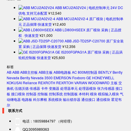
ABB MCU2A02V24 | 电机控制单元 24V DC
供电 支持冗余配置
¥
12,540
ABB MCU2A02V2-4 原厂模块 | 电机控制单
元 正品保障·快速发货
¥
12,400
ABB LD800HSEEX 原厂模块 采购 | 正品授
权 · 快速发货
¥
21,000
ABB JSD-TD25P-C20700 原厂安全装
置 采购 | 正品保障·快速发货
¥
12,356
GE IS200FGPAG1A 原厂模块 采购 | 正品涡
轮机控制板 快速发货
¥
25,600
标签
AB
ABB
ABB主控板
ABB主板
ABB电路板
AC 800M控制器
BENTLY
Bently
Nevada
Bently Nevada 3500
EMERSON
Foxboro
GE
HONEYWELL
KOKUSAI
Reliance
REXROTH
REXRTOH
VARIAN
WOODWARD
主板
交
换机
伍德沃德
传感器
卡件
变频器
处理器单元
处理器模块
张力传感器
接口
板
接口模块
控制器
控制板
控制系统
控制面板
本特利
模块
模拟输入模块
气
动继电器
电路板
科尔摩根
系统模块
输出锁存器
通信接口
通信模块
霍尼韦
尔
联系方式
电话：18059884797 （何经理）
QQ:3095989363