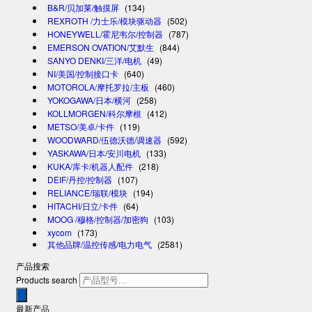
B&R/贝加莱/触摸屏
(134)
REXROTH /力士乐/模块驱动器
(502)
HONEYWELL/霍尼韦尔/控制器
(787)
EMERSON OVATION/艾默生
(844)
SANYO DENKI/三洋/电机
(49)
NI/美国/控制接口卡
(640)
MOTOROLA/摩托罗拉/主板
(460)
YOKOGAWA/日本/横河
(258)
KOLLMORGEN/科尔摩根
(412)
METSO/美卓/卡件
(119)
WOODWARD/伍德沃德/调速器
(592)
YASKAWA/日本/安川电机
(133)
KUKA/库卡/机器人配件
(218)
DEIF/丹控/控制器
(107)
RELIANCE/瑞联/模块
(194)
HITACHI/日立/卡件
(64)
MOOG /穆格/控制器/加密狗
(103)
xycom
(173)
其他品牌/温控传感/电力电气
(2581)
产品搜索
Products search
最新产品