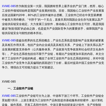
XVME-085
作为制造业第一大国，我国拥有世界上最齐全的产业门类，然而，核心
工业软件领域却始终是我国产业发展的软肋。目前，我国核心工业软件产业发展落
后发达国家约20年，80%的工业软件被外企垄断。工业软件已经在中美贸易摩擦
中被美方用作断供、“卡脖子”的一个支点，直接关系到我国企业生存与发展以及产
业链供应链安全稳定。大力发展工业软件，推动核心工业软件自主可控，既是我国
建设“制造强国”的必由之路，也是提升产业国际竞争力的重要抓手，保障我国产业
链供应链安全与韧性的根本所在。
XVME-085
借鉴自然界的生态系统概念，产业生态系统是指影响产业发展的诸要素
及其相互作用关系，包括产业内企业成员及其相互关系、产业链上下游关系以及产
业发展的配套支持条件（公共服务体系、产业政策与竞争政策和社会经济文化条件
等）。产业生态系统包括但不限于产业链，有着比产业链更加丰富的内容。本文分
析了工业软件产业链的构成，概括了全球工业软件产业生态系统的特征，并对中国
工业软件产业竞争力及其偏弱的原因进行了分析，最后对提高中国工业软件产业竞
争力、增强自主可控能力提出了对策建议。
XVME-085
一、工业软件产业链
XVME-085
工业软件产业链可分为上游、中游和下游三个环节。工业软件产业链全
景如图1所示，上游主要是为工业软件产品制造提供基础服务的软硬件，如计算机
设备、操作系统、开发工具和中间件。中游主要包括研发设计软件、生产控制软