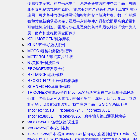
传感技术专家。霍尼韦尔生产一系列备受赞誉的便携式产品，可防
止有毒和易燃气体的威胁。 霍尼韦尔的产品系列适用于工业和商业
应用，可为各种气体提供灵活和智能的安全解决方案。数十年的经
验和对创新的承诺确保了霍尼韦尔的每件产品都按照最高的质量和
可靠性标准制造。霍尼韦尔在最恶劣的条件和最极端的环境中为人
员、财产和流程提供全面保护。
KOLLMORGEN/科尔摩根
KUKA/库卡/机器人配件
MOOG /穆格/控制器/加密狗
MOTOROLA/摩托罗拉/主板
NI/美国/控制接口卡
PROSOFT/普罗索夫特
RELIANCE/瑞联/模块
REXROTH /力士乐/模块驱动器
SCHNEIDER/莫迪康/模块
TRICONEX/英维思/卡件
Triconex的解决方案被广泛应用于高风险
行业，包括石油和天然气，勘探和生产，炼油，石化，化工，管道
和分销，以及能源和发电。我司主营产品：SIS安全系统卡件
Triconex 4351B，Triconex3721，Triconex3503E，
Triconex3805E，Triconex3625….数字输入输出通讯模块等
WOODWARD/伍德沃德/调速器
YASKAWA/日本/安川电机
YOKOGAWA/日本/横河
Yokogawa横河电机集团创建于1915年，总
部设在日本东京.横河计测技术有着高稳定性和高可靠性的产品。我