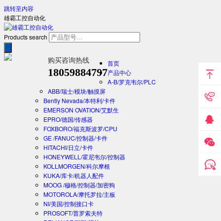
跳转至内容
雄霸工控自动化
Products search
购买咨询热线
首页
18059884797
产品中心
A-B/罗克韦尔/PLC
ABB/瑞士/模块/触摸屏
Bently Nevada/本特利/卡件
EMERSON OVATION/艾默生
EPRO/德国/传感器
FOXBORO/福克斯波罗/CPU
GE /FANUC/控制器/卡件
HITACHI/日立/卡件
HONEYWELL/霍尼韦尔/控制器
KOLLMORGEN/科尔摩根
KUKA/库卡/机器人配件
MOOG /穆格/控制器/加密狗
MOTOROLA/摩托罗拉/主板
NI/美国/控制接口卡
PROSOFT/普罗索夫特