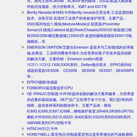
等。我司主营AC800M，AC800F系列模块，DSQC机器人模块备
件枕式传感器，张力控制单元，IGBT and IGCT等
Bently Nevada/本特利/卡件
Bently nevada主营业务:工业监测控制
技术。业务宗旨:实现对工业资产的有效保护管理。主要产品：
3500系列包括:1.模块(Module/Modle)2.前置器(Proximitor
Sensor)3.线缆(Cable)4.机架(Rack/Chassis)3500/20 框架接口模
块3500/22M 瞬态数据接口3500/25 改进的键相器模块3500/15电
源模块…等
EMERSON OVATION/艾默生
Emerson 是技术与工程领域的全球领
袖,在商业、工业和消费者市场中,为全世界的客户开发并提供创新
的解决方案。主要经销：Emerson ovation西屋
1C311,1C312,1X00,5X00系列，Deltav德尔塔夫，EPRO系列传
感器前置器VE3008 、CE3008 、SE3008、VE3007，SE4006P2
等…
EPRO/德国/传感器
FOXBORO/福克斯波罗/CPU
GE /FANUC/控制器/卡件
GE提供创新的解决方案和服务，为世界提
供必要的基础设施。GE产品广泛应用于各个行业。我们是GE的经
销商，提供各种系列的模块和卡。主要产品有：模块
IC693,IC695,IC697,IC698…继电保护装置,SR469,SR369,SR750,
燃机卡件IS200,IS215,IS220, IS420系列 DS200系列DS380系列，
VMIVME系列CPU控制卡等
HITACHI/日立/卡件
HONEYWELL/霍尼韦尔/控制器
霍尼韦尔是世界领先的气体检测和