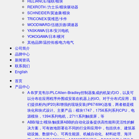
RELIANCE/瑞联/模块
REXROTH /力士乐/模块驱动器
SCHNEIDER/莫迪康/模块
TRICONEX/英维思/卡件
WOODWARD/伍德沃德/调速器
YASKAWA/日本/安川电机
YOKOGAWA/日本/横河
其他品牌/温控传感/电力电气
公司简介
品牌中心
新闻资讯
联系我们
English
首页
产品中心
A-B/罗克韦尔/PLC
Allen-Bradley控制器集成的机架式I/O，以及可
以分布在应用程序外围或安装在机器上的I/O。对于分布式应用，我
们提供柜内(IP20)和增强的现场安装(IP67/69K)选项，两者都是模
块化和块式设计。主要产品：模块1747，1756系列系列CPU，电
源模块，1394系列电机，2711系列触摸屏，等
ABB/瑞士/模块/触摸屏
ABB的自动化设备提供高性能和灵活性的解
决方案，可有效地部署在不同的行业和应用中，包括供水、建筑基
础设施、数据中心、可再生能源、机械自动化、材料处理、海洋