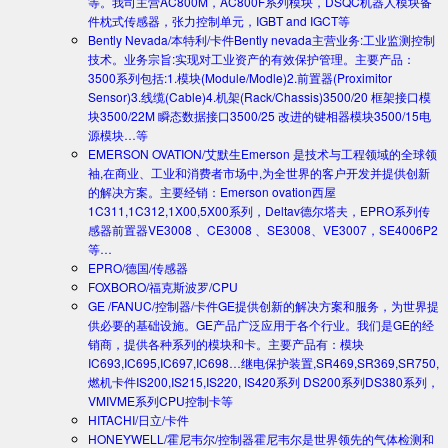
等。我司主营AC800M，AC800F系列模块，DSQC机器人模块备
件枕式传感器，张力控制单元，IGBT and IGCT等
Bently Nevada/本特利/卡件
Bently nevada主营业务:工业监测控制
技术。业务宗旨:实现对工业资产的有效保护管理。主要产品：
3500系列包括:1.模块(Module/Modle)2.前置器(Proximitor
Sensor)3.线缆(Cable)4.机架(Rack/Chassis)3500/20 框架接口模
块3500/22M 瞬态数据接口3500/25 改进的键相器模块3500/15电
源模块…等
EMERSON OVATION/艾默生
Emerson 是技术与工程领域的全球领
袖,在商业、工业和消费者市场中,为全世界的客户开发并提供创新
的解决方案。主要经销：Emerson ovation西屋
1C311,1C312,1X00,5X00系列，Deltav德尔塔夫，EPRO系列传
感器前置器VE3008 、CE3008 、SE3008、VE3007，SE4006P2
等…
EPRO/德国/传感器
FOXBORO/福克斯波罗/CPU
GE /FANUC/控制器/卡件
GE提供创新的解决方案和服务，为世界提
供必要的基础设施。GE产品广泛应用于各个行业。我们是GE的经
销商，提供各种系列的模块和卡。主要产品有：模块
IC693,IC695,IC697,IC698…继电保护装置,SR469,SR369,SR750,
燃机卡件IS200,IS215,IS220, IS420系列 DS200系列DS380系列，
VMIVME系列CPU控制卡等
HITACHI/日立/卡件
HONEYWELL/霍尼韦尔/控制器
霍尼韦尔是世界领先的气体检测和