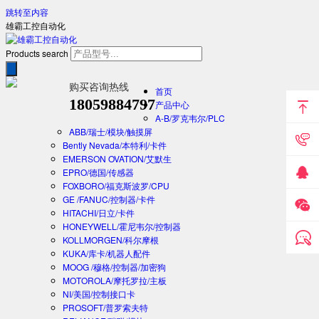
跳转至内容
雄霸工控自动化
Products search
购买咨询热线
首页
18059884797
产品中心
A-B/罗克韦尔/PLC
ABB/瑞士/模块/触摸屏
Bently Nevada/本特利/卡件
EMERSON OVATION/艾默生
EPRO/德国/传感器
FOXBORO/福克斯波罗/CPU
GE /FANUC/控制器/卡件
HITACHI/日立/卡件
HONEYWELL/霍尼韦尔/控制器
KOLLMORGEN/科尔摩根
KUKA/库卡/机器人配件
MOOG /穆格/控制器/加密狗
MOTOROLA/摩托罗拉/主板
NI/美国/控制接口卡
PROSOFT/普罗索夫特