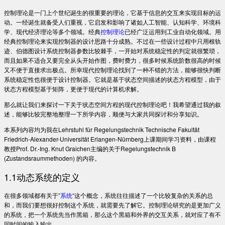
控制理论是一门上个世纪诞生的很重要的理论，它基于信息的交互来实现目标的运
动。一经诞生就备受人们重视，它启发和影响了诸如人工智能、认知科学、环境科
学、现代经济理论等多个领域。经典
控制理论
已经广泛运用到工业自动化领域。用
经典控制理论来实现控制器的设计思路十分成熟。不过在一些设计过程中只用根轨
迹、伯德图设计系统控制器参数比较棘手，一开始对系统稳定性的判定就很繁琐，
而且如果不适合又要完全从头开始作图，费时费力，很多时候系统阶数很高的时候
又不便于直接求出极点。所幸现代控制理论找到了一种不错的方法，能够很快判断
系统稳定性也很便于设计控制器。它就是基于状态空间描述的状态方程模型，由于
状态方程模型基于矩阵，更便于现代的计算机求解。
那么就让我们来探讨一下关于状态空间方程的现代控制理论吧！我希望通过我的叙
述，能够比较完整地整理一下所学内容，顺便与大家共同探讨和分享知识。
本系列内容均为我在Lehrstuhl für Regelungstechnik Technische Fakultät
Friedrich-Alexander-Universität Erlangen-Nürnberg上课期间学习资料，由课程
教授Prof. Dr.-Ing. Knut Graichen主编的关于Regelungstechnik B
(Zustandsraummethoden) 的内容。
1.1动态系统的定义
在很多领域都有关于”
系统
“这个概念，系统往往描述了一个比较复杂的关系的总
和，而我们要想很好控制这个系统，就需要先了解它。控制理论研究的是更加广义
的系统，把一个系统先当作黑箱，那么这个黑箱和外界的交互关系，就对应了有不
同时间的输入输出。