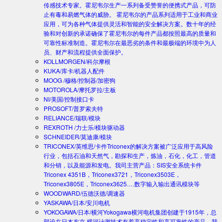
传感技术专家。霍尼韦尔生产一系列备受赞誉的便携式产品，可防
止有毒和易燃气体的威胁。 霍尼韦尔的产品系列适用于工业和商业
应用，可为各种气体提供灵活和智能的安全解决方案。数十年的经
验和对创新的承诺确保了霍尼韦尔的每件产品都按照最高的质量和
可靠性标准制造。霍尼韦尔在最恶劣的条件和最极端的环境中为人
员、财产和流程提供全面保护。
KOLLMORGEN/科尔摩根
KUKA/库卡/机器人配件
MOOG /穆格/控制器/加密狗
MOTOROLA/摩托罗拉/主板
NI/美国/控制接口卡
PROSOFT/普罗索夫特
RELIANCE/瑞联/模块
REXROTH /力士乐/模块驱动器
SCHNEIDER/莫迪康/模块
TRICONEX/英维思/卡件
Triconex的解决方案被广泛应用于高风险
行业，包括石油和天然气，勘探和生产，炼油，石化，化工，管道
和分销，以及能源和发电。我司主营产品：SIS安全系统卡件
Triconex 4351B，Triconex3721，Triconex3503E，
Triconex3805E，Triconex3625….数字输入输出通讯模块等
WOODWARD/伍德沃德/调速器
YASKAWA/日本/安川电机
YOKOGAWA/日本/横河
Yokogawa横河电机集团创建于1915年，总
部设在日本东京.横河计测技术有着高稳定性和高可靠性的产品。我