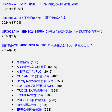
Triconex 4351A PLC模块：工业自动化安全控制的新篇章
2024年8月29日
Triconex 3008：工业自动化的三重冗余解决方案
2024年8月9日
UFC921A101 3BHE024855R0101模块在能源领域的具体应用案例有哪些？
2024年8月8日
如何确保CI854K01 3BSE025961R1模块在恶劣环境下的稳定运行？
2024年8月8日
华蓄储能
(136)
ABB/瑞士/模块/触摸屏
(5809)
A-B/罗克韦尔/PLC
(2012)
GE /FANUC/控制器/卡件
(4863)
Bently Nevada/本特利/卡件
(1584)
FOXBORO/福克斯波罗/CPU
(586)
TRICONEX/英维思/卡件
(629)
TOSHIBA/东芝/卡件
(105)
PROSOFT/普罗索夫特
(273)
HIMA/黑马/卡件
(205)
EPRO/德国/传感器
(524)