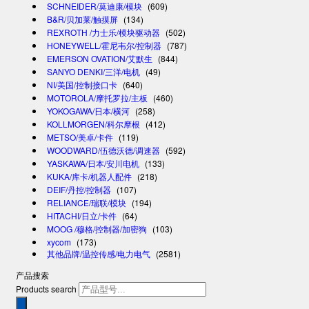
SCHNEIDER/莫迪康/模块
(609)
B&R/贝加莱/触摸屏
(134)
REXROTH /力士乐/模块驱动器
(502)
HONEYWELL/霍尼韦尔/控制器
(787)
EMERSON OVATION/艾默生
(844)
SANYO DENKI/三洋/电机
(49)
NI/美国/控制接口卡
(640)
MOTOROLA/摩托罗拉/主板
(460)
YOKOGAWA/日本/横河
(258)
KOLLMORGEN/科尔摩根
(412)
METSO/美卓/卡件
(119)
WOODWARD/伍德沃德/调速器
(592)
YASKAWA/日本/安川电机
(133)
KUKA/库卡/机器人配件
(218)
DEIF/丹控/控制器
(107)
RELIANCE/瑞联/模块
(194)
HITACHI/日立/卡件
(64)
MOOG /穆格/控制器/加密狗
(103)
xycom
(173)
其他品牌/温控传感/电力电气
(2581)
产品搜索
Products search