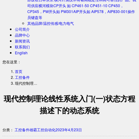
司供应横河模块CP开头 如 CP461-50 CP451-10 CP450，
CP345，PW开头如 PW301AIP开头如 AIP578，AIP830-001操作
员键盘等
其他品牌/温控传感/电力电气
公司简介
品牌中心
新闻资讯
联系我们
English
您在这里：
首页
工控备件
现代控制理…
现代控制理论线性系统入门(一)状态方程
描述下的动态系统
分类：
工控备件
雄霸工控自动化
2023年4月23日