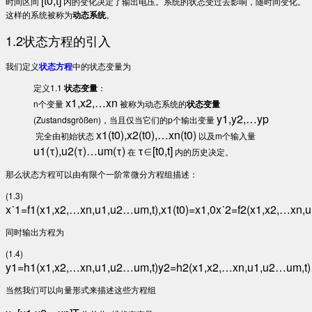
[t0,t]
时间区间
内的变化决定了输出电压。系统的状态受过去影响，随时间变化。
这样的系统被称为
动态系统
。
1.2状态方程的引入
我们定义
状态方程
中的状态变量为
定义1.1
状态变量
：
x1,x2,…xn
n个变量
被称为动态系统的
状态变量
y1,y2,…yp
(Zustandsgrößen)，当且仅当它们的p个输出变量
x1(t0),x2(t0),…xn(t0)
完全由初始状态
以及m个输入量
u1(τ),u2(τ)…um(τ)
τ∈[t0,t]
在
内的历史决定。
那么状态方程可以由有限个一阶常微分方程组描述：
(1.3)
x˙1=f1(x1,x2,…xn,u1,u2…um,t),x1(t0)=x1,0x˙2=f2(x1,x2,…xn,
同时输出方程为
(1.4)
y1=h1(x1,x2,…xn,u1,u2…um,t)y2=h2(x1,x2,…xn,u1,u2…um,t
当然我们可以向量形式来描述这些方程组