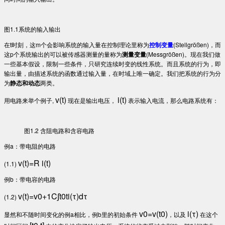
图1.1系统的输入输出
在t时刻，这m个会影响系统的输入量在控制理论里称为
控制变量
(Stellgrößen)，而
这p个系统输出的可以被传感器测量的量称为
测量变量
(Messgrößen)。现在我们做
一些基本假设，限制一些条件，只研究连续时变的线性系统。而且系统的行为，即
输出量，由描述系统的函数通过输入量，在时域上唯一确定。我们把系统的行为分
为
静态和动态
两类。
v(t)
i(t)
用电路来举个例子,
现在是输出电压，
表示输入电流，那么电路系统有：
图1.2 含阻电路和含容电路
例a：带电阻的电路
v(t)=R i(t)
(1.1)
例b：带电容的电路
v(t)=v0+1C∫t0ti(τ)dτ
(1.2)
v0=v(t0)
i(τ)
显然和不随时间变化的例a相比，例b里的初始条件
，以及
在这个