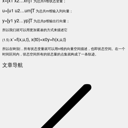
x=[x1 x2…xn]T
为总共n维状态变量；
u=[u1 u2…um]T
为总共m维输入列向量；
y=[y1 y2…yp]T
为总共p维输出行向量；
所以我们就可以用更加紧凑的方式来描述它
x˙=f(x,u,t), x(t0)=x0y=h(x,u,t)
(1.5)
所以在t时刻，所有状态变量就可以用n维的向量空间描述，也即状态空间。在一个
时间区间内，状态空间所有的状态量的点集就构成了一条轨迹。
文章导航