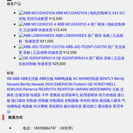
最新产品
ABB MCU2A02V24 | 电机控制单元 24V DC
供电 支持冗余配置
¥
12,540
ABB MCU2A02V2-4 原厂模块 | 电机控制单
元 正品保障·快速发货
¥
12,400
ABB LD800HSEEX 原厂模块 采购 | 正品授
权 · 快速发货
¥
21,000
ABB JSD-TD25P-C20700 原厂安全装
置 采购 | 正品保障·快速发货
¥
12,356
GE IS200FGPAG1A 原厂模块 采购 | 正品涡
轮机控制板 快速发货
¥
25,600
标签
AB
ABB
ABB主控板
ABB主板
ABB电路板
AC 800M控制器
BENTLY
Bently
Nevada
Bently Nevada 3500
EMERSON
Foxboro
GE
HONEYWELL
KOKUSAI
Reliance
REXROTH
REXRTOH
VARIAN
WOODWARD
主板
交
换机
伍德沃德
传感器
卡件
变频器
处理器单元
处理器模块
张力传感器
接口
板
接口模块
控制器
控制板
控制系统
控制面板
本特利
模块
模拟输入模块
气
动继电器
电路板
科尔摩根
系统模块
输出锁存器
通信接口
通信模块
霍尼韦
尔
联系方式
电话：18059884797 （何经理）