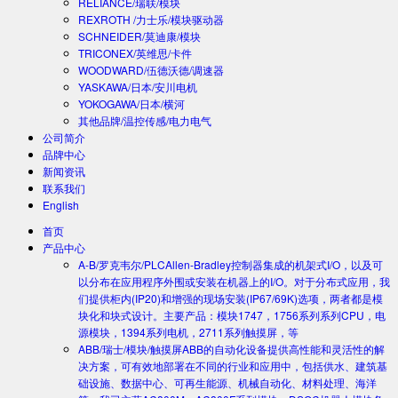
RELIANCE/瑞联/模块
REXROTH /力士乐/模块驱动器
SCHNEIDER/莫迪康/模块
TRICONEX/英维思/卡件
WOODWARD/伍德沃德/调速器
YASKAWA/日本/安川电机
YOKOGAWA/日本/横河
其他品牌/温控传感/电力电气
公司简介
品牌中心
新闻资讯
联系我们
English
首页
产品中心
A-B/罗克韦尔/PLC
Allen-Bradley控制器集成的机架式I/O，以及可
以分布在应用程序外围或安装在机器上的I/O。对于分布式应用，我
们提供柜内(IP20)和增强的现场安装(IP67/69K)选项，两者都是模
块化和块式设计。主要产品：模块1747，1756系列系列CPU，电
源模块，1394系列电机，2711系列触摸屏，等
ABB/瑞士/模块/触摸屏
ABB的自动化设备提供高性能和灵活性的解
决方案，可有效地部署在不同的行业和应用中，包括供水、建筑基
础设施、数据中心、可再生能源、机械自动化、材料处理、海洋