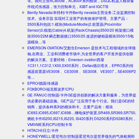
等。我司主营AC800M，AC800F系列模块，DSQC机器人模块备
件枕式传感器，张力控制单元，IGBT and IGCT等
Bently Nevada/本特利/卡件
Bently nevada主营业务:工业监测控制
技术。业务宗旨:实现对工业资产的有效保护管理。主要产品：
3500系列包括:1.模块(Module/Modle)2.前置器(Proximitor
Sensor)3.线缆(Cable)4.机架(Rack/Chassis)3500/20 框架接口模
块3500/22M 瞬态数据接口3500/25 改进的键相器模块3500/15电
源模块…等
EMERSON OVATION/艾默生
Emerson 是技术与工程领域的全球领
袖,在商业、工业和消费者市场中,为全世界的客户开发并提供创新
的解决方案。主要经销：Emerson ovation西屋
1C311,1C312,1X00,5X00系列，Deltav德尔塔夫，EPRO系列传
感器前置器VE3008 、CE3008 、SE3008、VE3007，SE4006P2
等…
EPRO/德国/传感器
FOXBORO/福克斯波罗/CPU
GE /FANUC/控制器/卡件
GE提供创新的解决方案和服务，为世界提
供必要的基础设施。GE产品广泛应用于各个行业。我们是GE的经
销商，提供各种系列的模块和卡。主要产品有：模块
IC693,IC695,IC697,IC698…继电保护装置,SR469,SR369,SR750,
燃机卡件IS200,IS215,IS220, IS420系列 DS200系列DS380系列，
VMIVME系列CPU控制卡等
HITACHI/日立/卡件
HONEYWELL/霍尼韦尔/控制器
霍尼韦尔是世界领先的气体检测和