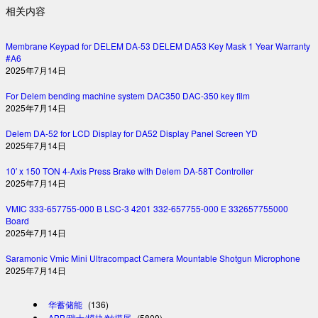
相关内容
Membrane Keypad for DELEM DA-53 DELEM DA53 Key Mask 1 Year Warranty
#A6
2025年7月14日
For Delem bending machine system DAC350 DAC-350 key film
2025年7月14日
Delem DA-52 for LCD Display for DA52 Display Panel Screen YD
2025年7月14日
10′ x 150 TON 4-Axis Press Brake with Delem DA-58T Controller
2025年7月14日
VMIC 333-657755-000 B LSC-3 4201 332-657755-000 E 332657755000
Board
2025年7月14日
Saramonic Vmic Mini Ultracompact Camera Mountable Shotgun Microphone
2025年7月14日
华蓄储能
(136)
ABB/瑞士/模块/触摸屏
(5809)