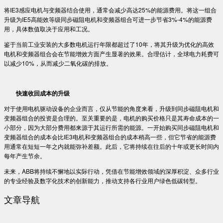
将IE3感应电机与变频器结合使用，通常会减少高达25%的能源费用。将这一组合
升级为IE5高能效等级同步磁阻电机和变频器组合可进一步节省3%-4%的能源费
用，具体数值取决于应用和工况。
鉴于当前工业安装的大多数电机运行年限都超过了10年，将其升级为优化的高效
电机和变频器组合会在节能增效方面产生显著的效果。合理估计，全球电力耗费可
以减少10%，从而减少二氧化碳的排放。
快速收回成本的升级
对于使用电机驱动设备的企业而言，仅从节能的角度来看，升级到同步磁阻电机和
变频器组合的投资是合理的。至关重要的是，电机的购买价格只是其寿命成本的一
小部分，因为大部分费用都来源于其运行所需的能源。一开始购买同步磁阻电机和
变频器组合的成本会比IE3电机和变频器组合的成本稍高一些，但它节省的能源费
用通常在短短一年之内就能弥补差额。此后，它将持续在往后的十年或更长时间内
每年产生节余。
未来，ABB将持续不懈地以实际行动，凭借在节能增效领域的深厚积淀、众多行业
的专业经验及数字化技术的创新能力，推动支持各行业用户绿色低碳转型。
文章导航