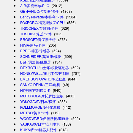
A-B/罗克韦尔/PLC
(2012)
GE /FANUC/控制器/卡件
(4863)
Bently Nevada/本特利/卡件
(1584)
FOXBORO/福克斯波罗/CPU
(586)
TRICONEX/英维思/卡件
(629)
TOSHIBA/东芝/卡件
(105)
PROSOFT/普罗索夫特
(273)
HIMA/黑马/卡件
(205)
EPRO/德国/传感器
(524)
SCHNEIDER/莫迪康/模块
(609)
B&R/贝加莱/触摸屏
(134)
REXROTH /力士乐/模块驱动器
(502)
HONEYWELL/霍尼韦尔/控制器
(787)
EMERSON OVATION/艾默生
(844)
SANYO DENKI/三洋/电机
(49)
NI/美国/控制接口卡
(640)
MOTOROLA/摩托罗拉/主板
(460)
YOKOGAWA/日本/横河
(258)
KOLLMORGEN/科尔摩根
(412)
METSO/美卓/卡件
(119)
WOODWARD/伍德沃德/调速器
(592)
YASKAWA/日本/安川电机
(133)
KUKA/库卡/机器人配件
(218)