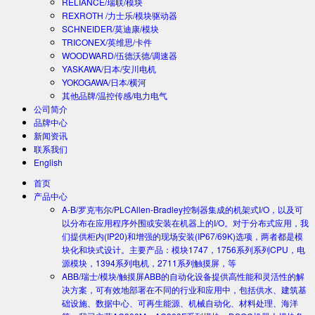
RELIANCE/瑞联/模块
REXROTH /力士乐/模块驱动器
SCHNEIDER/莫迪康/模块
TRICONEX/英维思/卡件
WOODWARD/伍德沃德/调速器
YASKAWA/日本/安川电机
YOKOGAWA/日本/横河
其他品牌/温控传感/电力电气
公司简介
品牌中心
新闻资讯
联系我们
English
首页
产品中心
A-B/罗克韦尔/PLC
Allen-Bradley控制器集成的机架式I/O，以及可
以分布在应用程序外围或安装在机器上的I/O。对于分布式应用，我
们提供柜内(IP20)和增强的现场安装(IP67/69K)选项，两者都是模
块化和块式设计。主要产品：模块1747，1756系列系列CPU，电
源模块，1394系列电机，2711系列触摸屏，等
ABB/瑞士/模块/触摸屏
ABB的自动化设备提供高性能和灵活性的解
决方案，可有效地部署在不同的行业和应用中，包括供水、建筑基
础设施、数据中心、可再生能源、机械自动化、材料处理、海洋