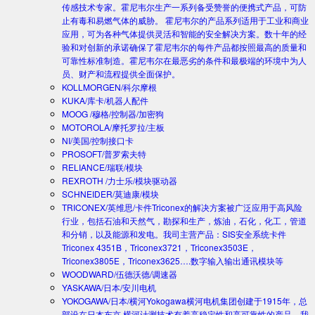
传感技术专家。霍尼韦尔生产一系列备受赞誉的便携式产品，可防
止有毒和易燃气体的威胁。 霍尼韦尔的产品系列适用于工业和商业
应用，可为各种气体提供灵活和智能的安全解决方案。数十年的经
验和对创新的承诺确保了霍尼韦尔的每件产品都按照最高的质量和
可靠性标准制造。霍尼韦尔在最恶劣的条件和最极端的环境中为人
员、财产和流程提供全面保护。
KOLLMORGEN/科尔摩根
KUKA/库卡/机器人配件
MOOG /穆格/控制器/加密狗
MOTOROLA/摩托罗拉/主板
NI/美国/控制接口卡
PROSOFT/普罗索夫特
RELIANCE/瑞联/模块
REXROTH /力士乐/模块驱动器
SCHNEIDER/莫迪康/模块
TRICONEX/英维思/卡件
Triconex的解决方案被广泛应用于高风险
行业，包括石油和天然气，勘探和生产，炼油，石化，化工，管道
和分销，以及能源和发电。我司主营产品：SIS安全系统卡件
Triconex 4351B，Triconex3721，Triconex3503E，
Triconex3805E，Triconex3625….数字输入输出通讯模块等
WOODWARD/伍德沃德/调速器
YASKAWA/日本/安川电机
YOKOGAWA/日本/横河
Yokogawa横河电机集团创建于1915年，总
部设在日本东京.横河计测技术有着高稳定性和高可靠性的产品。我