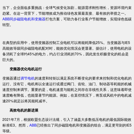
当下，企业面临多重挑战：全球气候变化加剧，能源需求刚性增长，资源环境约束
趋紧。在这一背景下，节能增效成为推动绿色发展最直接、最有效的举措之一。
ABB同步磁阻电机和变频器
打包方案，可助力各行业客户节能增效，实现绿色低碳
转型。
在典型的应用中，使用变频器控制工业电机可以将能耗降低25%。当变频器与IE5
高能效等级同步磁阻电机配对时，能效优化情况会更显著。据估计，使用电机的设
备消耗了全球约45%的电力，约占行业消耗的70%，因此发生积极变化的机会是
巨大的。
变频器优化电机运行
变频器通过
调节电机
的速度和转矩以满足系统不断变化的要求来控制和优化电机的
运行。没有它，电机将以全速运行或通过阀门、齿轮、油门、制动器等耗能的机械
速度控制来调节。重要的是，电机速度与能耗之间存在非线性关系，这意味着即使
速度略有降低，也能显著节约能源。例如，在某些情况下，将泵或风机中的电机减
速20%就足以将其能耗减半。
高效电机的新进展
2021年7月，根据欧盟生态设计法规，引入了涵盖大多数低压电机的最低国际能效
标准IE3。然而，
ABB
已经推出了同步磁阻电机和变频器的组合，满足更苛刻的IE5
等级。