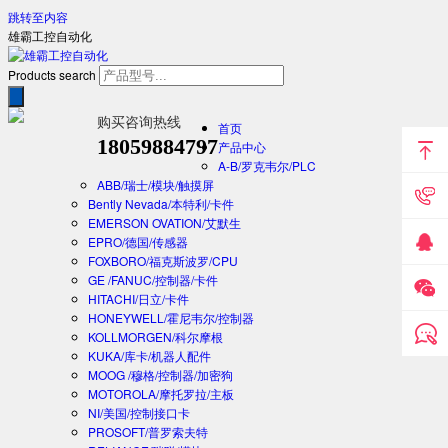
跳转至内容
雄霸工控自动化
Products search
购买咨询热线
首页
18059884797
产品中心
A-B/罗克韦尔/PLC
ABB/瑞士/模块/触摸屏
Bently Nevada/本特利/卡件
EMERSON OVATION/艾默生
EPRO/德国/传感器
FOXBORO/福克斯波罗/CPU
GE /FANUC/控制器/卡件
HITACHI/日立/卡件
HONEYWELL/霍尼韦尔/控制器
KOLLMORGEN/科尔摩根
KUKA/库卡/机器人配件
MOOG /穆格/控制器/加密狗
MOTOROLA/摩托罗拉/主板
NI/美国/控制接口卡
PROSOFT/普罗索夫特