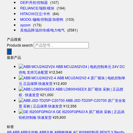
DEIF/丹控/控制器
(107)
RELIANCE/瑞联/模块
(194)
HITACHI/日立/卡件
(64)
MOOG /穆格/控制器/加密狗
(103)
xycom
(173)
其他品牌/温控传感/电力电气
(2581)
产品搜索
Products search
最新产品
ABB MCU2A02V24 | 电机控制单元 24V DC
供电 支持冗余配置
¥
12,540
ABB MCU2A02V2-4 原厂模块 | 电机控制单
元 正品保障·快速发货
¥
12,400
ABB LD800HSEEX 原厂模块 采购 | 正品授
权 · 快速发货
¥
21,000
ABB JSD-TD25P-C20700 原厂安全装
置 采购 | 正品保障·快速发货
¥
12,356
GE IS200FGPAG1A 原厂模块 采购 | 正品涡
轮机控制板 快速发货
¥
25,600
标签
AB
ABB
ABB主控板
ABB主板
ABB电路板
AC 800M控制器
BENTLY
Bently