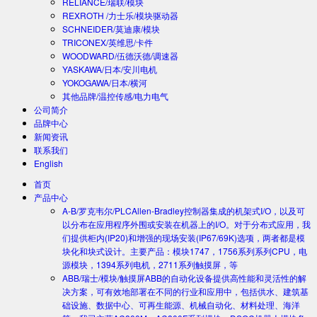
RELIANCE/瑞联/模块
REXROTH /力士乐/模块驱动器
SCHNEIDER/莫迪康/模块
TRICONEX/英维思/卡件
WOODWARD/伍德沃德/调速器
YASKAWA/日本/安川电机
YOKOGAWA/日本/横河
其他品牌/温控传感/电力电气
公司简介
品牌中心
新闻资讯
联系我们
English
首页
产品中心
A-B/罗克韦尔/PLC
Allen-Bradley控制器集成的机架式I/O，以及可
以分布在应用程序外围或安装在机器上的I/O。对于分布式应用，我
们提供柜内(IP20)和增强的现场安装(IP67/69K)选项，两者都是模
块化和块式设计。主要产品：模块1747，1756系列系列CPU，电
源模块，1394系列电机，2711系列触摸屏，等
ABB/瑞士/模块/触摸屏
ABB的自动化设备提供高性能和灵活性的解
决方案，可有效地部署在不同的行业和应用中，包括供水、建筑基
础设施、数据中心、可再生能源、机械自动化、材料处理、海洋