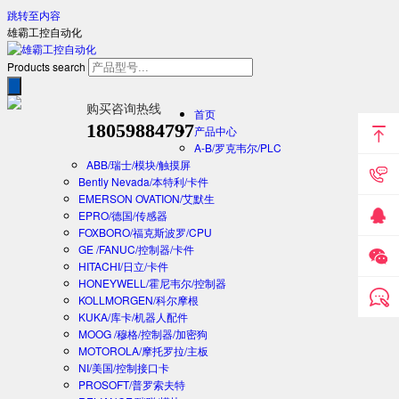
跳转至内容
雄霸工控自动化
Products search
购买咨询热线
首页
18059884797
产品中心
A-B/罗克韦尔/PLC
ABB/瑞士/模块/触摸屏
Bently Nevada/本特利/卡件
EMERSON OVATION/艾默生
EPRO/德国/传感器
FOXBORO/福克斯波罗/CPU
GE /FANUC/控制器/卡件
HITACHI/日立/卡件
HONEYWELL/霍尼韦尔/控制器
KOLLMORGEN/科尔摩根
KUKA/库卡/机器人配件
MOOG /穆格/控制器/加密狗
MOTOROLA/摩托罗拉/主板
NI/美国/控制接口卡
PROSOFT/普罗索夫特