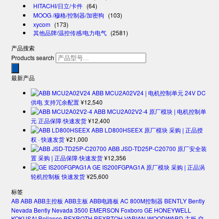
HITACHI/日立/卡件
(64)
MOOG /穆格/控制器/加密狗
(103)
xycom
(173)
其他品牌/温控传感/电力电气
(2581)
产品搜索
Products search
最新产品
ABB MCU2A02V24 | 电机控制单元 24V DC
供电 支持冗余配置
¥
12,540
ABB MCU2A02V2-4 原厂模块 | 电机控制单
元 正品保障·快速发货
¥
12,400
ABB LD800HSEEX 原厂模块 采购 | 正品授
权 · 快速发货
¥
21,000
ABB JSD-TD25P-C20700 原厂安全装
置 采购 | 正品保障·快速发货
¥
12,356
GE IS200FGPAG1A 原厂模块 采购 | 正品涡
轮机控制板 快速发货
¥
25,600
标签
AB
ABB
ABB主控板
ABB主板
ABB电路板
AC 800M控制器
BENTLY
Bently
Nevada
Bently Nevada 3500
EMERSON
Foxboro
GE
HONEYWELL
KOKUSAI
Reliance
REXROTH
REXRTOH
VARIAN
WOODWARD
主板
交