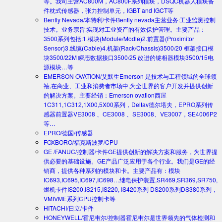
等。我司主营AC800M，AC800F系列模块，DSQC机器人模块备
件枕式传感器，张力控制单元，IGBT and IGCT等
Bently Nevada/本特利/卡件
Bently nevada主营业务:工业监测控制
技术。业务宗旨:实现对工业资产的有效保护管理。主要产品：
3500系列包括:1.模块(Module/Modle)2.前置器(Proximitor
Sensor)3.线缆(Cable)4.机架(Rack/Chassis)3500/20 框架接口模
块3500/22M 瞬态数据接口3500/25 改进的键相器模块3500/15电
源模块…等
EMERSON OVATION/艾默生
Emerson 是技术与工程领域的全球领
袖,在商业、工业和消费者市场中,为全世界的客户开发并提供创新
的解决方案。主要经销：Emerson ovation西屋
1C311,1C312,1X00,5X00系列，Deltav德尔塔夫，EPRO系列传
感器前置器VE3008 、CE3008 、SE3008、VE3007，SE4006P2
等…
EPRO/德国/传感器
FOXBORO/福克斯波罗/CPU
GE /FANUC/控制器/卡件
GE提供创新的解决方案和服务，为世界提
供必要的基础设施。GE产品广泛应用于各个行业。我们是GE的经
销商，提供各种系列的模块和卡。主要产品有：模块
IC693,IC695,IC697,IC698…继电保护装置,SR469,SR369,SR750,
燃机卡件IS200,IS215,IS220, IS420系列 DS200系列DS380系列，
VMIVME系列CPU控制卡等
HITACHI/日立/卡件
HONEYWELL/霍尼韦尔/控制器
霍尼韦尔是世界领先的气体检测和