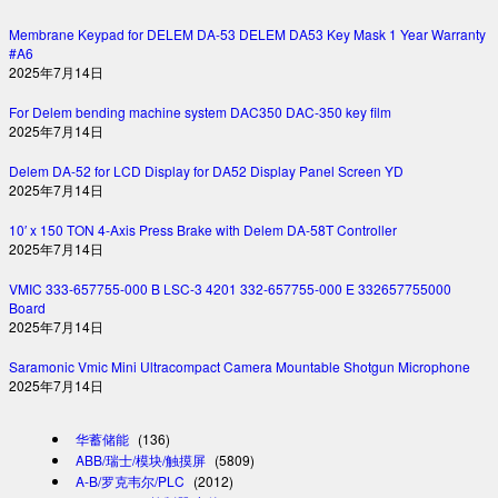
Membrane Keypad for DELEM DA-53 DELEM DA53 Key Mask 1 Year Warranty
#A6
2025年7月14日
For Delem bending machine system DAC350 DAC-350 key film
2025年7月14日
Delem DA-52 for LCD Display for DA52 Display Panel Screen YD
2025年7月14日
10′ x 150 TON 4-Axis Press Brake with Delem DA-58T Controller
2025年7月14日
VMIC 333-657755-000 B LSC-3 4201 332-657755-000 E 332657755000
Board
2025年7月14日
Saramonic Vmic Mini Ultracompact Camera Mountable Shotgun Microphone
2025年7月14日
华蓄储能
(136)
ABB/瑞士/模块/触摸屏
(5809)
A-B/罗克韦尔/PLC
(2012)