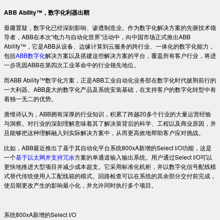
ABB Ability™，数字化利器出鞘
毋庸置疑，数字化已经深刻影响、渗透制造业。作为数字化解决方案的先驱技术领
导者，ABB在本次“电力与自动化世界”活动中，向中国市场正式推出ABB
Ability™，它是ABB从设备、边缘计算到云服务的跨行业、一体化的数字化能力，
包括
ABB数字化
解决方案以及搭建这些解决方案的平台，覆盖所有客户行业，将进
一步巩固ABB在第四次工业革命中的行业领先地位。
而ABB Ability™数字化方案，正是ABB工业自动化业务部在数字化时代披荆前行的
一大利器。ABB庞大的数字化产品及系统安装基础，在支持客户的数字化转型中有
着独一无二的优势。
唐维诗认为，ABB拥有深厚的行业知识，积累了跨越20多个行业的大量运营经验
与洞察。对行业的深刻理解意味着其了解决策背后的科学、工程以及商业原因，并
且能够把这种理解融入到实际解决方案中，从而更高效地帮助客户应对挑战。
比如，ABB最近推出了基于其自动化平台系统800xA新增的Select I/O功能，这是
一个
基于以太网并支持冗余
方案的单通道输入输出系统。用户通过Select I/O可以
更快地推进大型项目并减少成本超支。它采用标准化机柜，并以数字化信号配线模
式替代传统使用人工配线箱的模式。回路检查可以在系统的其余部分交付前完成，
使后期更改产生的影响最小化，并允许同时执行多个项目。
系统800xA新增的Select I/O