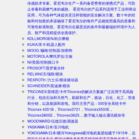
传感技术专家。霍尼韦尔生产一系列备受赞誉的便携式产品，可防
止有毒和易燃气体的威胁。 霍尼韦尔的产品系列适用于工业和商业
应用，可为各种气体提供灵活和智能的安全解决方案。数十年的经
验和对创新的承诺确保了霍尼韦尔的每件产品都按照最高的质量和
可靠性标准制造。霍尼韦尔在最恶劣的条件和最极端的环境中为人
员、财产和流程提供全面保护。
KOLLMORGEN/科尔摩根
KUKA/库卡/机器人配件
MOOG /穆格/控制器/加密狗
MOTOROLA/摩托罗拉/主板
NI/美国/控制接口卡
PROSOFT/普罗索夫特
RELIANCE/瑞联/模块
REXROTH /力士乐/模块驱动器
SCHNEIDER/莫迪康/模块
TRICONEX/英维思/卡件
Triconex的解决方案被广泛应用于高风险
行业，包括石油和天然气，勘探和生产，炼油，石化，化工，管道
和分销，以及能源和发电。我司主营产品：SIS安全系统卡件
Triconex 4351B，Triconex3721，Triconex3503E，
Triconex3805E，Triconex3625….数字输入输出通讯模块等
WOODWARD/伍德沃德/调速器
YASKAWA/日本/安川电机
YOKOGAWA/日本/横河
Yokogawa横河电机集团创建于1915年，总
部设在日本东京.横河计测技术有着高稳定性和高可靠性的产品。我