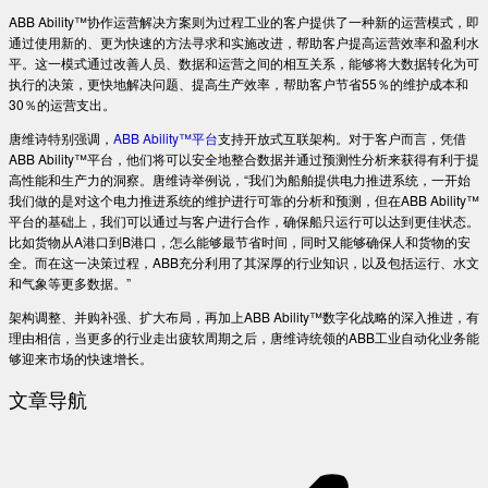
ABB Ability™协作运营解决方案则为过程工业的客户提供了一种新的运营模式，即
通过使用新的、更为快速的方法寻求和实施改进，帮助客户提高运营效率和盈利水
平。这一模式通过改善人员、数据和运营之间的相互关系，能够将大数据转化为可
执行的决策，更快地解决问题、提高生产效率，帮助客户节省55％的维护成本和
30％的运营支出。
唐维诗特别强调，
ABB Ability™平台
支持开放式互联架构。对于客户而言，凭借
ABB Ability™平台，他们将可以安全地整合数据并通过预测性分析来获得有利于提
高性能和生产力的洞察。唐维诗举例说，“我们为船舶提供电力推进系统，一开始
我们做的是对这个电力推进系统的维护进行可靠的分析和预测，但在ABB Ability™
平台的基础上，我们可以通过与客户进行合作，确保船只运行可以达到更佳状态。
比如货物从A港口到B港口，怎么能够最节省时间，同时又能够确保人和货物的安
全。而在这一决策过程，ABB充分利用了其深厚的行业知识，以及包括运行、水文
和气象等更多数据。”
架构调整、并购补强、扩大布局，再加上ABB Ability™数字化战略的深入推进，有
理由相信，当更多的行业走出疲软周期之后，唐维诗统领的ABB工业自动化业务能
够迎来市场的快速增长。
文章导航