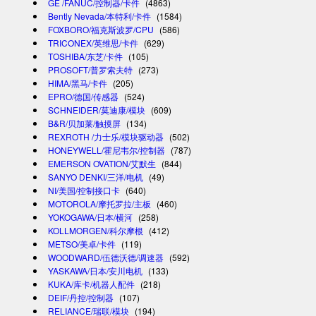
GE /FANUC/控制器/卡件
(4863)
Bently Nevada/本特利/卡件
(1584)
FOXBORO/福克斯波罗/CPU
(586)
TRICONEX/英维思/卡件
(629)
TOSHIBA/东芝/卡件
(105)
PROSOFT/普罗索夫特
(273)
HIMA/黑马/卡件
(205)
EPRO/德国/传感器
(524)
SCHNEIDER/莫迪康/模块
(609)
B&R/贝加莱/触摸屏
(134)
REXROTH /力士乐/模块驱动器
(502)
HONEYWELL/霍尼韦尔/控制器
(787)
EMERSON OVATION/艾默生
(844)
SANYO DENKI/三洋/电机
(49)
NI/美国/控制接口卡
(640)
MOTOROLA/摩托罗拉/主板
(460)
YOKOGAWA/日本/横河
(258)
KOLLMORGEN/科尔摩根
(412)
METSO/美卓/卡件
(119)
WOODWARD/伍德沃德/调速器
(592)
YASKAWA/日本/安川电机
(133)
KUKA/库卡/机器人配件
(218)
DEIF/丹控/控制器
(107)
RELIANCE/瑞联/模块
(194)