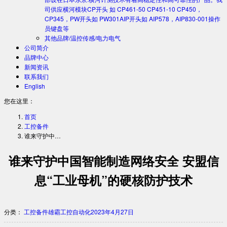
司供应横河模块CP开头 如 CP461-50 CP451-10 CP450，
CP345，PW开头如 PW301AIP开头如 AIP578，AIP830-001操作
员键盘等
其他品牌/温控传感/电力电气
公司简介
品牌中心
新闻资讯
联系我们
English
您在这里：
首页
工控备件
谁来守护中…
谁来守护中国智能制造网络安全 安盟信
息“工业母机”的硬核防护技术
分类：
工控备件
雄霸工控自动化
2023年4月27日