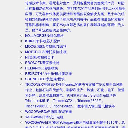
传感技术专家。霍尼韦尔生产一系列备受赞誉的便携式产品，可防
止有毒和易燃气体的威胁。 霍尼韦尔的产品系列适用于工业和商业
应用，可为各种气体提供灵活和智能的安全解决方案。数十年的经
验和对创新的承诺确保了霍尼韦尔的每件产品都按照最高的质量和
可靠性标准制造。霍尼韦尔在最恶劣的条件和最极端的环境中为人
员、财产和流程提供全面保护。
KOLLMORGEN/科尔摩根
KUKA/库卡/机器人配件
MOOG /穆格/控制器/加密狗
MOTOROLA/摩托罗拉/主板
NI/美国/控制接口卡
PROSOFT/普罗索夫特
RELIANCE/瑞联/模块
REXROTH /力士乐/模块驱动器
SCHNEIDER/莫迪康/模块
TRICONEX/英维思/卡件
Triconex的解决方案被广泛应用于高风险
行业，包括石油和天然气，勘探和生产，炼油，石化，化工，管道
和分销，以及能源和发电。我司主营产品：SIS安全系统卡件
Triconex 4351B，Triconex3721，Triconex3503E，
Triconex3805E，Triconex3625….数字输入输出通讯模块等
WOODWARD/伍德沃德/调速器
YASKAWA/日本/安川电机
YOKOGAWA/日本/横河
Yokogawa横河电机集团创建于1915年，总
部设在日本东京.横河计测技术有着高稳定性和高可靠性的产品。我