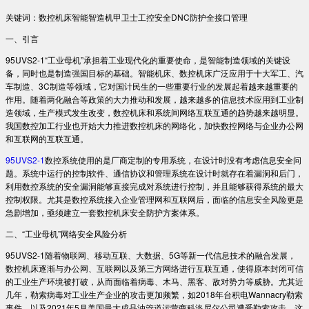
关键词：数控机床智能智造机甲卫士工控安全DNC防护全接口管理
一、引言
95UVS2-1“工业母机”承担着工业现代化的重要使命，是智能制造领域的关键设
备，同时也是制造强国目标的基础。智能机床、数控机床广泛应用于十大军工、汽
车制造、3C制造等领域，它对国计民生的一些重要行业的发展起着越来越重要的
作用。随着两化融合等政策的大力推动和发展，越来越多的信息技术应用到工业制
造领域，生产模式发生改变，数控机床和系统间网络互联互通的趋势越来越明显。
我国数控加工行业也开始大力推进数控机床的网络化，加快数控网络与企业办公网
和互联网的互联互通。
95UVS2-1
数控系统使用的是厂商定制的专用系统，在设计时没有考虑信息安全问
题。系统中运行的控制软件、通信协议和管理系统在设计时就存在着漏洞和后门，
利用数控系统的安全漏洞能够直接完成对系统进行控制，并且能够获得系统的最大
控制权限。尤其是数控系统接入企业管理网和互联网后，面临的信息安全风险更是
急剧增加，亟须建立一套数控机床安全防护方案体系。
二、“工业母机”网络安全风险分析
95UVS2-1随着物联网、移动互联、大数据、5G等新一代信息技术的融合发展，
数控机床逐渐与办公网、互联网以及第三方网络进行互联互通，使得原本封闭可信
的工业生产环境被打破，从而面临着病毒、木马、黑客、敌对势力等威胁。尤其近
几年，勒索病毒对工业生产企业的攻击更加频繁，如2018年台积电Wannacry勒索
事件，以及2021年5月美国最大成品油管道运营商科洛尼尔公司遭受勒索攻击，这