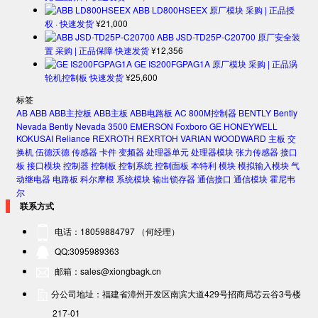
ABB LD800HSEEX 原厂模块 采购 | 正品授
权 · 快速发货
¥
21,000
ABB JSD-TD25P-C20700 原厂安全装
置 采购 | 正品保障·快速发货
¥
12,356
GE IS200FGPAG1A 原厂模块 采购 | 正品涡
轮机控制板 快速发货
¥
25,600
标签
AB
ABB
ABB主控板
ABB主板
ABB电路板
AC 800M控制器
BENTLY
Bently
Nevada
Bently Nevada 3500
EMERSON
Foxboro
GE
HONEYWELL
KOKUSAI
Reliance
REXROTH
REXRTOH
VARIAN
WOODWARD
主板
交
换机
伍德沃德
传感器
卡件
变频器
处理器单元
处理器模块
张力传感器
接口
板
接口模块
控制器
控制板
控制系统
控制面板
本特利
模块
模拟输入模块
气
动继电器
电路板
科尔摩根
系统模块
输出锁存器
通信接口
通信模块
霍尼韦
尔
联系方式
电话：18059884797 （何经理）
QQ:3095989363
邮箱：sales@xiongbagk.cn
分公司地址：福建省漳州开发区南滨大道429号招商局芯云谷3号楼
217-01