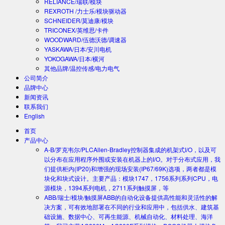
RELIANCE/瑞联/模块
REXROTH /力士乐/模块驱动器
SCHNEIDER/莫迪康/模块
TRICONEX/英维思/卡件
WOODWARD/伍德沃德/调速器
YASKAWA/日本/安川电机
YOKOGAWA/日本/横河
其他品牌/温控传感/电力电气
公司简介
品牌中心
新闻资讯
联系我们
English
首页
产品中心
A-B/罗克韦尔/PLC
Allen-Bradley控制器集成的机架式I/O，以及可
以分布在应用程序外围或安装在机器上的I/O。对于分布式应用，我
们提供柜内(IP20)和增强的现场安装(IP67/69K)选项，两者都是模
块化和块式设计。主要产品：模块1747，1756系列系列CPU，电
源模块，1394系列电机，2711系列触摸屏，等
ABB/瑞士/模块/触摸屏
ABB的自动化设备提供高性能和灵活性的解
决方案，可有效地部署在不同的行业和应用中，包括供水、建筑基
础设施、数据中心、可再生能源、机械自动化、材料处理、海洋