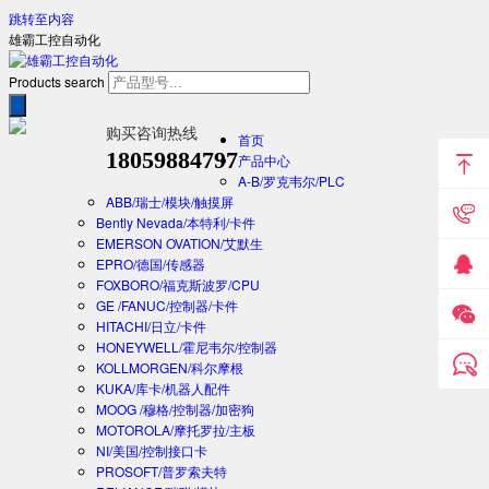
跳转至内容
雄霸工控自动化
Products search
购买咨询热线
首页
18059884797
产品中心
A-B/罗克韦尔/PLC
ABB/瑞士/模块/触摸屏
Bently Nevada/本特利/卡件
EMERSON OVATION/艾默生
EPRO/德国/传感器
FOXBORO/福克斯波罗/CPU
GE /FANUC/控制器/卡件
HITACHI/日立/卡件
HONEYWELL/霍尼韦尔/控制器
KOLLMORGEN/科尔摩根
KUKA/库卡/机器人配件
MOOG /穆格/控制器/加密狗
MOTOROLA/摩托罗拉/主板
NI/美国/控制接口卡
PROSOFT/普罗索夫特