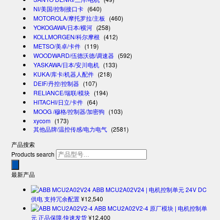
NI/美国/控制接口卡
(640)
MOTOROLA/摩托罗拉/主板
(460)
YOKOGAWA/日本/横河
(258)
KOLLMORGEN/科尔摩根
(412)
METSO/美卓/卡件
(119)
WOODWARD/伍德沃德/调速器
(592)
YASKAWA/日本/安川电机
(133)
KUKA/库卡/机器人配件
(218)
DEIF/丹控/控制器
(107)
RELIANCE/瑞联/模块
(194)
HITACHI/日立/卡件
(64)
MOOG /穆格/控制器/加密狗
(103)
xycom
(173)
其他品牌/温控传感/电力电气
(2581)
产品搜索
Products search
最新产品
ABB MCU2A02V24 | 电机控制单元 24V DC
供电 支持冗余配置
¥
12,540
ABB MCU2A02V2-4 原厂模块 | 电机控制单
元 正品保障·快速发货
¥
12,400