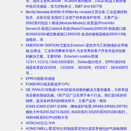
等。我司主营AC800M，AC800F系列模块，DSQC机器人模块备
件枕式传感器，张力控制单元，IGBT and IGCT等
Bently Nevada/本特利/卡件
Bently nevada主营业务:工业监测控制
技术。业务宗旨:实现对工业资产的有效保护管理。主要产品：
3500系列包括:1.模块(Module/Modle)2.前置器(Proximitor
Sensor)3.线缆(Cable)4.机架(Rack/Chassis)3500/20 框架接口模
块3500/22M 瞬态数据接口3500/25 改进的键相器模块3500/15电
源模块…等
EMERSON OVATION/艾默生
Emerson 是技术与工程领域的全球领
袖,在商业、工业和消费者市场中,为全世界的客户开发并提供创新
的解决方案。主要经销：Emerson ovation西屋
1C311,1C312,1X00,5X00系列，Deltav德尔塔夫，EPRO系列传
感器前置器VE3008 、CE3008 、SE3008、VE3007，SE4006P2
等…
EPRO/德国/传感器
FOXBORO/福克斯波罗/CPU
GE /FANUC/控制器/卡件
GE提供创新的解决方案和服务，为世界提
供必要的基础设施。GE产品广泛应用于各个行业。我们是GE的经
销商，提供各种系列的模块和卡。主要产品有：模块
IC693,IC695,IC697,IC698…继电保护装置,SR469,SR369,SR750,
燃机卡件IS200,IS215,IS220, IS420系列 DS200系列DS380系列，
VMIVME系列CPU控制卡等
HITACHI/日立/卡件
HONEYWELL/霍尼韦尔/控制器
霍尼韦尔是世界领先的气体检测和