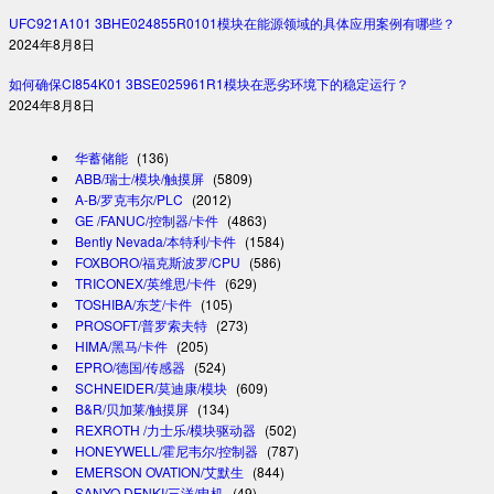
UFC921A101 3BHE024855R0101模块在能源领域的具体应用案例有哪些？
2024年8月8日
如何确保CI854K01 3BSE025961R1模块在恶劣环境下的稳定运行？
2024年8月8日
华蓄储能
(136)
ABB/瑞士/模块/触摸屏
(5809)
A-B/罗克韦尔/PLC
(2012)
GE /FANUC/控制器/卡件
(4863)
Bently Nevada/本特利/卡件
(1584)
FOXBORO/福克斯波罗/CPU
(586)
TRICONEX/英维思/卡件
(629)
TOSHIBA/东芝/卡件
(105)
PROSOFT/普罗索夫特
(273)
HIMA/黑马/卡件
(205)
EPRO/德国/传感器
(524)
SCHNEIDER/莫迪康/模块
(609)
B&R/贝加莱/触摸屏
(134)
REXROTH /力士乐/模块驱动器
(502)
HONEYWELL/霍尼韦尔/控制器
(787)
EMERSON OVATION/艾默生
(844)
SANYO DENKI/三洋/电机
(49)