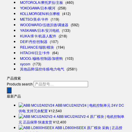
MOTOROLA/摩托罗拉/主板
(460)
YOKOGAWA/日本/横河
(258)
KOLLMORGEN/科尔摩根
(412)
METSO/美卓/卡件
(119)
WOODWARD/伍德沃德/调速器
(592)
YASKAWA/日本/安川电机
(133)
KUKA/库卡/机器人配件
(218)
DEIF/丹控/控制器
(107)
RELIANCE/瑞联/模块
(194)
HITACHI/日立/卡件
(64)
MOOG /穆格/控制器/加密狗
(103)
xycom
(173)
其他品牌/温控传感/电力电气
(2581)
产品搜索
Products search
最新产品
ABB MCU2A02V24 | 电机控制单元 24V DC
供电 支持冗余配置
¥
12,540
ABB MCU2A02V2-4 原厂模块 | 电机控制单
元 正品保障·快速发货
¥
12,400
ABB LD800HSEEX 原厂模块 采购 | 正品授