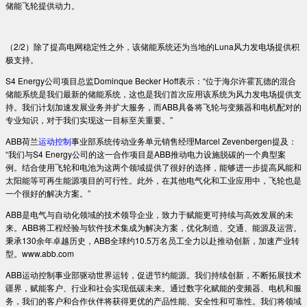
储能飞轮提供动力。
（2/2）除了提高电网稳定性之外，该储能系统还为当地的Luna风力发电场提供积
极支持。
S4 Energy公司项目总监Dominque Becker Hoff表示：“位于海尔许霍瓦德的混合
储能系统是我们最新的储能系统，这也是我们首次应用该系统为风力发电场提供支
持。我们计划加速发展业务并扩大服务，而ABB具备将飞轮与变频器和电机配对的
专业知识，对于我们实现这一目标至关重要。”
ABB荷兰
运动控制
事业部系统传动业务单元销售经理Marcel Zevenbergen提及：
“我们与S4 Energy公司的这一合作项目是ABB推动电力设施脱碳的一个典型案
例。结合使用飞轮和电池为这两个领域提供了很好的选择，能够进一步提高风能和
太阳能等可再生能源项目的可行性。此外，在其他电气化和工业应用中，飞轮也是
一个很好的解决方案。”
ABB是电气与自动化领域的技术领导企业，致力于赋能更可持续与高效发展的未
来。ABB将工程经验与软件技术集成为解决方案，优化制造、交通、能源及运营。
秉承130余年卓越历史，ABB全球约10.5万名员工全力以赴推动创新，加速产业转
型。www.abb.com
ABB运动控制事业部驱动世界运转，促进节约能源。我们持续创新，不断拓展技术
疆界，赋能客户、行业和社会实现低碳未来。通过数字化赋能的变频器、电机和服
务，我们的客户和合作伙伴将获得更优的产品性能、安全性和可靠性。我们将领域