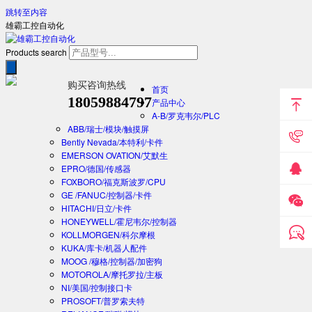
跳转至内容
雄霸工控自动化
Products search
购买咨询热线
首页
18059884797
产品中心
A-B/罗克韦尔/PLC
ABB/瑞士/模块/触摸屏
Bently Nevada/本特利/卡件
EMERSON OVATION/艾默生
EPRO/德国/传感器
FOXBORO/福克斯波罗/CPU
GE /FANUC/控制器/卡件
HITACHI/日立/卡件
HONEYWELL/霍尼韦尔/控制器
KOLLMORGEN/科尔摩根
KUKA/库卡/机器人配件
MOOG /穆格/控制器/加密狗
MOTOROLA/摩托罗拉/主板
NI/美国/控制接口卡
PROSOFT/普罗索夫特