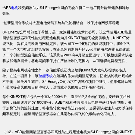
•ABB
电机
和变频器助力S4 Energy公司的飞轮在荷兰一电厂提升能量储存和释放
效率
•创新型混合系统将大型电池储能系统与飞轮相结合，以保持电网频率稳定
S4 Energy公司总部位于荷兰，是一家深耕储能技术的公司。该公司使用ABB能量
回馈型变频器和高性能过程用途电机为其KINEXT储能飞轮提供动力，KINEXT储
能飞轮，旨在提高欧洲电网稳定性。该公司在一个9兆瓦的储能项目中，将6个飞
轮与一个大型电池组结合安装，在距离阿姆斯特丹约35公里的海尔许霍瓦德建成
了一个创新型混合储能系统。该系统自2022年4月起全面运行，可以根据需求快速
释放和储存能量，将电网频率保持在严格控制的范围内，从而确保电网稳定性。
除了提高电网稳定性之外，该储能系统还为当地的Luna风力发电场提供积极支
持。在这一项目中，该
储能系统
在短期内作为调频阻尼装置，防止涡轮机出现输出
不平衡，避免发生减产。S4 Energy公司力求在该试点项目中证明，使用储能系统
可显著提高风能项目的净收入，进而减少风能项目对补贴的依赖。
每个KINEXT机组包含一个重达5000公斤，直径约为2.6米的飞轮，旋转速度相对
较慢，峰值速度约为1800转/分。ABB电机和变频器可从电网中获取多余电能，用
于加快飞轮的旋转速度，将电能转化为动能进行存储。当需要快速注入电力以保持
频率稳定时，能量回馈型变频器会在几毫秒内将飞轮的动能转化回电力。
（1/2）ABB能量回馈型变频器和高性能过程用途电机为S4 Energy公司的KINEXT