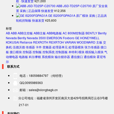
权 · 快速发货
¥
21,000
ABB JSD-TD25P-C20700 原厂安全装
置 采购 | 正品保障·快速发货
¥
12,356
GE IS200FGPAG1A 原厂模块 采购 | 正品涡
轮机控制板 快速发货
¥
25,600
标签
AB
ABB
ABB主控板
ABB主板
ABB电路板
AC 800M控制器
BENTLY
Bently
Nevada
Bently Nevada 3500
EMERSON
Foxboro
GE
HONEYWELL
KOKUSAI
Reliance
REXROTH
REXRTOH
VARIAN
WOODWARD
主板
交
换机
伍德沃德
传感器
卡件
变频器
处理器单元
处理器模块
张力传感器
接口
板
接口模块
控制器
控制板
控制系统
控制面板
本特利
模块
模拟输入模块
气
动继电器
电路板
科尔摩根
系统模块
输出锁存器
通信接口
通信模块
霍尼韦
尔
联系方式
电话：18059884797 （何经理）
QQ:3095989363
邮箱：sales@xiongbagk.cn
分公司地址：福建省漳州开发区南滨大道429号招商局芯云谷3号楼
217-01
关注我们