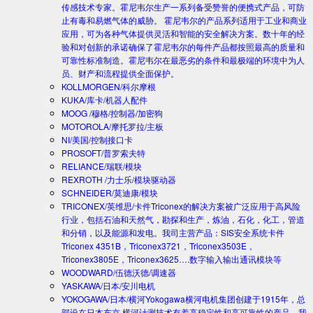
传感技术专家。霍尼韦尔生产一系列备受赞誉的便携式产品，可防
止有毒和易燃气体的威胁。 霍尼韦尔的产品系列适用于工业和商业
应用，可为各种气体提供灵活和智能的安全解决方案。数十年的经
验和对创新的承诺确保了霍尼韦尔的每件产品都按照最高的质量和
可靠性标准制造。霍尼韦尔在最恶劣的条件和最极端的环境中为人
员、财产和流程提供全面保护。
KOLLMORGEN/科尔摩根
KUKA/库卡/机器人配件
MOOG /穆格/控制器/加密狗
MOTOROLA/摩托罗拉/主板
NI/美国/控制接口卡
PROSOFT/普罗索夫特
RELIANCE/瑞联/模块
REXROTH /力士乐/模块驱动器
SCHNEIDER/莫迪康/模块
TRICONEX/英维思/卡件
Triconex的解决方案被广泛应用于高风险
行业，包括石油和天然气，勘探和生产，炼油，石化，化工，管道
和分销，以及能源和发电。我司主营产品：SIS安全系统卡件
Triconex 4351B，Triconex3721，Triconex3503E，
Triconex3805E，Triconex3625….数字输入输出通讯模块等
WOODWARD/伍德沃德/调速器
YASKAWA/日本/安川电机
YOKOGAWA/日本/横河
Yokogawa横河电机集团创建于1915年，总
部设在日本东京.横河计测技术有着高稳定性和高可靠性的产品。我