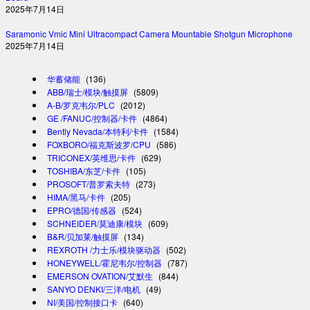
2025年7月14日
Saramonic Vmic Mini Ultracompact Camera Mountable Shotgun Microphone
2025年7月14日
华蓄储能
(136)
ABB/瑞士/模块/触摸屏
(5809)
A-B/罗克韦尔/PLC
(2012)
GE /FANUC/控制器/卡件
(4864)
Bently Nevada/本特利/卡件
(1584)
FOXBORO/福克斯波罗/CPU
(586)
TRICONEX/英维思/卡件
(629)
TOSHIBA/东芝/卡件
(105)
PROSOFT/普罗索夫特
(273)
HIMA/黑马/卡件
(205)
EPRO/德国/传感器
(524)
SCHNEIDER/莫迪康/模块
(609)
B&R/贝加莱/触摸屏
(134)
REXROTH /力士乐/模块驱动器
(502)
HONEYWELL/霍尼韦尔/控制器
(787)
EMERSON OVATION/艾默生
(844)
SANYO DENKI/三洋/电机
(49)
NI/美国/控制接口卡
(640)