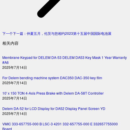
下一个
下一篇：
仲夏五月，伦茨与您相约2023第十五届中国国际电池展
相关内容
Membrane Keypad for DELEM DA-53 DELEM DA53 Key Mask 1 Year Warranty
#A6
2025年7月14日
For Delem bending machine system DAC350 DAC-350 key film
2025年7月14日
10′ x 150 TON 4-Axis Press Brake with Delem DA-58T Controller
2025年7月14日
Delem DA-52 for LCD Display for DA52 Display Panel Screen YD
2025年7月14日
VMIC 333-657755-000 B LSC-3 4201 332-657755-000 E 332657755000
Board