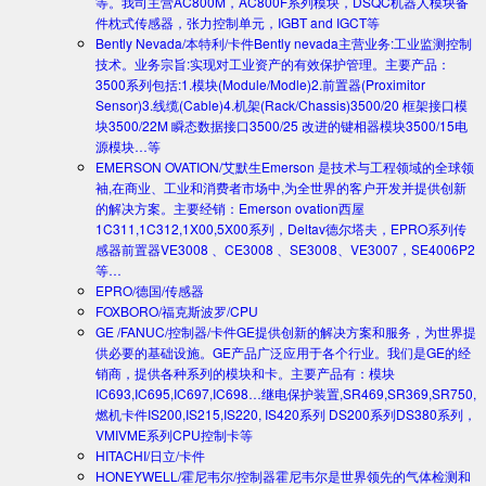
等。我司主营AC800M，AC800F系列模块，DSQC机器人模块备
件枕式传感器，张力控制单元，IGBT and IGCT等
Bently Nevada/本特利/卡件
Bently nevada主营业务:工业监测控制
技术。业务宗旨:实现对工业资产的有效保护管理。主要产品：
3500系列包括:1.模块(Module/Modle)2.前置器(Proximitor
Sensor)3.线缆(Cable)4.机架(Rack/Chassis)3500/20 框架接口模
块3500/22M 瞬态数据接口3500/25 改进的键相器模块3500/15电
源模块…等
EMERSON OVATION/艾默生
Emerson 是技术与工程领域的全球领
袖,在商业、工业和消费者市场中,为全世界的客户开发并提供创新
的解决方案。主要经销：Emerson ovation西屋
1C311,1C312,1X00,5X00系列，Deltav德尔塔夫，EPRO系列传
感器前置器VE3008 、CE3008 、SE3008、VE3007，SE4006P2
等…
EPRO/德国/传感器
FOXBORO/福克斯波罗/CPU
GE /FANUC/控制器/卡件
GE提供创新的解决方案和服务，为世界提
供必要的基础设施。GE产品广泛应用于各个行业。我们是GE的经
销商，提供各种系列的模块和卡。主要产品有：模块
IC693,IC695,IC697,IC698…继电保护装置,SR469,SR369,SR750,
燃机卡件IS200,IS215,IS220, IS420系列 DS200系列DS380系列，
VMIVME系列CPU控制卡等
HITACHI/日立/卡件
HONEYWELL/霍尼韦尔/控制器
霍尼韦尔是世界领先的气体检测和