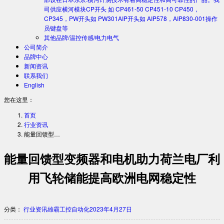
司供应横河模块CP开头 如 CP461-50 CP451-10 CP450，
CP345，PW开头如 PW301AIP开头如 AIP578，AIP830-001操作
员键盘等
其他品牌/温控传感/电力电气
公司简介
品牌中心
新闻资讯
联系我们
English
您在这里：
首页
行业资讯
能量回馈型…
能量回馈型变频器和电机助力荷兰电厂利
用飞轮储能提高欧洲电网稳定性
分类：
行业资讯
雄霸工控自动化
2023年4月27日