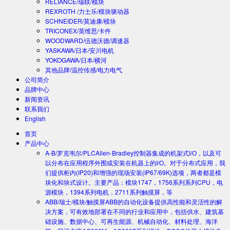
RELIANCE/瑞联/模块
REXROTH /力士乐/模块驱动器
SCHNEIDER/莫迪康/模块
TRICONEX/英维思/卡件
WOODWARD/伍德沃德/调速器
YASKAWA/日本/安川电机
YOKOGAWA/日本/横河
其他品牌/温控传感/电力电气
公司简介
品牌中心
新闻资讯
联系我们
English
首页
产品中心
A-B/罗克韦尔/PLC
Allen-Bradley控制器集成的机架式I/O，以及可
以分布在应用程序外围或安装在机器上的I/O。对于分布式应用，我
们提供柜内(IP20)和增强的现场安装(IP67/69K)选项，两者都是模
块化和块式设计。主要产品：模块1747，1756系列系列CPU，电
源模块，1394系列电机，2711系列触摸屏，等
ABB/瑞士/模块/触摸屏
ABB的自动化设备提供高性能和灵活性的解
决方案，可有效地部署在不同的行业和应用中，包括供水、建筑基
础设施、数据中心、可再生能源、机械自动化、材料处理、海洋