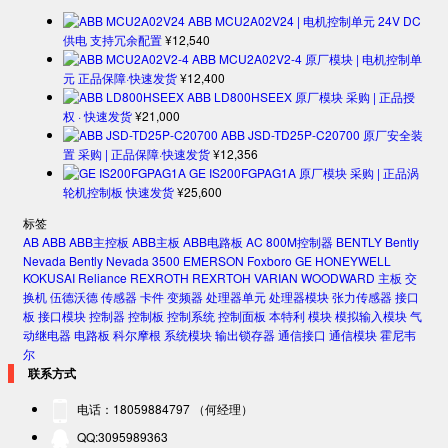
ABB MCU2A02V24 | 电机控制单元 24V DC
供电 支持冗余配置
¥
12,540
ABB MCU2A02V2-4 原厂模块 | 电机控制单
元 正品保障·快速发货
¥
12,400
ABB LD800HSEEX 原厂模块 采购 | 正品授
权 · 快速发货
¥
21,000
ABB JSD-TD25P-C20700 原厂安全装
置 采购 | 正品保障·快速发货
¥
12,356
GE IS200FGPAG1A 原厂模块 采购 | 正品涡
轮机控制板 快速发货
¥
25,600
标签
AB
ABB
ABB主控板
ABB主板
ABB电路板
AC 800M控制器
BENTLY
Bently
Nevada
Bently Nevada 3500
EMERSON
Foxboro
GE
HONEYWELL
KOKUSAI
Reliance
REXROTH
REXRTOH
VARIAN
WOODWARD
主板
交
换机
伍德沃德
传感器
卡件
变频器
处理器单元
处理器模块
张力传感器
接口
板
接口模块
控制器
控制板
控制系统
控制面板
本特利
模块
模拟输入模块
气
动继电器
电路板
科尔摩根
系统模块
输出锁存器
通信接口
通信模块
霍尼韦
尔
联系方式
电话：18059884797 （何经理）
QQ:3095989363