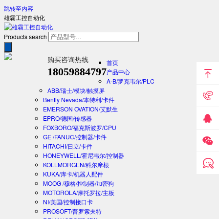
跳转至内容
雄霸工控自动化
Products search
购买咨询热线
首页
18059884797
产品中心
A-B/罗克韦尔/PLC
ABB/瑞士/模块/触摸屏
Bently Nevada/本特利/卡件
EMERSON OVATION/艾默生
EPRO/德国/传感器
FOXBORO/福克斯波罗/CPU
GE /FANUC/控制器/卡件
HITACHI/日立/卡件
HONEYWELL/霍尼韦尔/控制器
KOLLMORGEN/科尔摩根
KUKA/库卡/机器人配件
MOOG /穆格/控制器/加密狗
MOTOROLA/摩托罗拉/主板
NI/美国/控制接口卡
PROSOFT/普罗索夫特