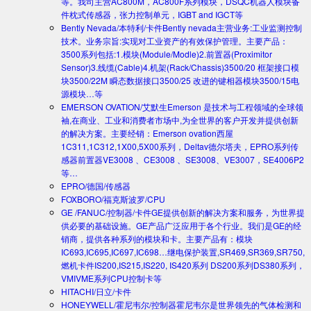
等。我司主营AC800M，AC800F系列模块，DSQC机器人模块备
件枕式传感器，张力控制单元，IGBT and IGCT等
Bently Nevada/本特利/卡件
Bently nevada主营业务:工业监测控制
技术。业务宗旨:实现对工业资产的有效保护管理。主要产品：
3500系列包括:1.模块(Module/Modle)2.前置器(Proximitor
Sensor)3.线缆(Cable)4.机架(Rack/Chassis)3500/20 框架接口模
块3500/22M 瞬态数据接口3500/25 改进的键相器模块3500/15电
源模块…等
EMERSON OVATION/艾默生
Emerson 是技术与工程领域的全球领
袖,在商业、工业和消费者市场中,为全世界的客户开发并提供创新
的解决方案。主要经销：Emerson ovation西屋
1C311,1C312,1X00,5X00系列，Deltav德尔塔夫，EPRO系列传
感器前置器VE3008 、CE3008 、SE3008、VE3007，SE4006P2
等…
EPRO/德国/传感器
FOXBORO/福克斯波罗/CPU
GE /FANUC/控制器/卡件
GE提供创新的解决方案和服务，为世界提
供必要的基础设施。GE产品广泛应用于各个行业。我们是GE的经
销商，提供各种系列的模块和卡。主要产品有：模块
IC693,IC695,IC697,IC698…继电保护装置,SR469,SR369,SR750,
燃机卡件IS200,IS215,IS220, IS420系列 DS200系列DS380系列，
VMIVME系列CPU控制卡等
HITACHI/日立/卡件
HONEYWELL/霍尼韦尔/控制器
霍尼韦尔是世界领先的气体检测和