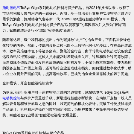
施耐德电气
TeSys Giga系列电动机控制与保护产品，自2021年推出以来，收获了
市场的积极反馈与用户的一致好评。近期，基于对冶金行业用户实现智能运维迫切
需求的洞察，施耐德电气发布新一代TeSys Giga远程智能诊断(RDM)模块，为
TeSys Giga系列电动机控制与保护产品“以简驭繁”的基因再次注入强劲“智能”活
力，赋能传统冶金行业“结出”智能低碳“新果”。
随着碳达峰、碳中和目标的提出，作为碳排放“大户”的冶金产业，正面临加快绿色
化转型的考验。然而，传统的设备点检已跟不上数字化时代的步伐，存在高运维成
本、效率及准确率低下等诸多痛点。聚焦冶金行业，由于传统电动机起动设备缺乏
远程通讯和报警功能，点检人员未能及时发现线圈欠压、过压和温升过高等故障，
而造成线圈烧毁继而引发停机故障的情况时有发生，不仅为原本就繁杂、费力耗时
的设备点检工作雪上加霜，还可能给企业造成经济损失。如何通过数字化技术，助
力企业在提升产能的同时，提高运维效率，已成为冶金企业亟需解决的棘手问题。
全新模块，开启智能运维新篇章
为响应冶金行业用户对于远程智能运维的急迫需求，施耐德电气TeSys Giga系列
电动机控制
与保护产品重磅升级，新增远程智能诊断模块，在为钢厂点检一线人员
解决设备远程维护燃眉之急的同时，以更简约的模块化设计，突破了传统接触器类
产品设计、机构和用户操作习惯的固定模式，为用户带来了更简单的替换选型安
装，赋能冶金行业謦画“智能远程运维”发展蓝图。
TeSys Giga系列电动机控制与保护产品