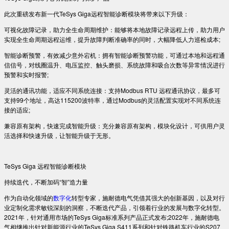
此次重磅发布新一代TeSys Giga远程智能诊断模块将带来以下升级：
可视化故障记录，助力全生命周期维护：能够将本地故障记录远程上传，助力用户
实现全生命周期远程运维，提升故障判断准确率的同时，大幅降低人力巡检成本;
智能诊断预警，有效减少意外宕机：拥有智能诊断预警功能，可通过本地和远程通
信信号，对线圈温升、电压监控、触头磨损、系统故障和吸合次数等异常情况进行
预警和实时报警;
灵活的通讯功能，适应不同系统连接：支持Modbus RTU 远程通讯协议，最多可
支持99个地址，高达115200波特率，通过Modbus的灵活配置实现对不同系统连
接的适应;
兼容原有架构，快速完成智能升级：充分兼容原有架构，模块化设计，可供用户灵
活选择和快速升级，让智能升级于无形。
TeSys Giga 远程智能诊断模块
持续迭代，不断加码“智”造力量
作为自动化领域的
数字化
转型专家，施耐德电气凭借其强大的创新基因，以及对行
业定制化需求敏锐深刻的洞察，不断迭代产品，引领着行业的发展与数字化转型。
2021年，针对通用市场的TeSys Giga标准系列产品正式发布;2022年，施耐德电
气相继推出针对新能源行业的TeSys Giga S411系列和针对铁路机车行业的S207