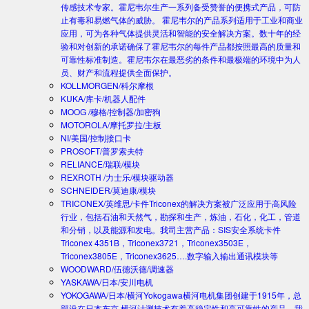
传感技术专家。霍尼韦尔生产一系列备受赞誉的便携式产品，可防
止有毒和易燃气体的威胁。 霍尼韦尔的产品系列适用于工业和商业
应用，可为各种气体提供灵活和智能的安全解决方案。数十年的经
验和对创新的承诺确保了霍尼韦尔的每件产品都按照最高的质量和
可靠性标准制造。霍尼韦尔在最恶劣的条件和最极端的环境中为人
员、财产和流程提供全面保护。
KOLLMORGEN/科尔摩根
KUKA/库卡/机器人配件
MOOG /穆格/控制器/加密狗
MOTOROLA/摩托罗拉/主板
NI/美国/控制接口卡
PROSOFT/普罗索夫特
RELIANCE/瑞联/模块
REXROTH /力士乐/模块驱动器
SCHNEIDER/莫迪康/模块
TRICONEX/英维思/卡件
Triconex的解决方案被广泛应用于高风险
行业，包括石油和天然气，勘探和生产，炼油，石化，化工，管道
和分销，以及能源和发电。我司主营产品：SIS安全系统卡件
Triconex 4351B，Triconex3721，Triconex3503E，
Triconex3805E，Triconex3625….数字输入输出通讯模块等
WOODWARD/伍德沃德/调速器
YASKAWA/日本/安川电机
YOKOGAWA/日本/横河
Yokogawa横河电机集团创建于1915年，总
部设在日本东京.横河计测技术有着高稳定性和高可靠性的产品。我