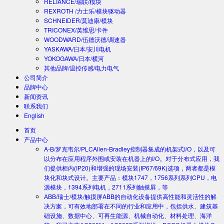
RELIANCE/瑞联/模块
REXROTH /力士乐/模块驱动器
SCHNEIDER/莫迪康/模块
TRICONEX/英维思/卡件
WOODWARD/伍德沃德/调速器
YASKAWA/日本/安川电机
YOKOGAWA/日本/横河
其他品牌/温控传感/电力电气
公司简介
品牌中心
新闻资讯
联系我们
English
首页
产品中心
A-B/罗克韦尔/PLC
Allen-Bradley控制器集成的机架式I/O，以及可
以分布在应用程序外围或安装在机器上的I/O。对于分布式应用，我
们提供柜内(IP20)和增强的现场安装(IP67/69K)选项，两者都是模
块化和块式设计。主要产品：模块1747，1756系列系列CPU，电
源模块，1394系列电机，2711系列触摸屏，等
ABB/瑞士/模块/触摸屏
ABB的自动化设备提供高性能和灵活性的解
决方案，可有效地部署在不同的行业和应用中，包括供水、建筑基
础设施、数据中心、可再生能源、机械自动化、材料处理、海洋