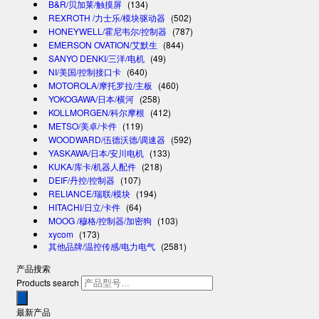
B&R/贝加莱/触摸屏
(134)
REXROTH /力士乐/模块驱动器
(502)
HONEYWELL/霍尼韦尔/控制器
(787)
EMERSON OVATION/艾默生
(844)
SANYO DENKI/三洋/电机
(49)
NI/美国/控制接口卡
(640)
MOTOROLA/摩托罗拉/主板
(460)
YOKOGAWA/日本/横河
(258)
KOLLMORGEN/科尔摩根
(412)
METSO/美卓/卡件
(119)
WOODWARD/伍德沃德/调速器
(592)
YASKAWA/日本/安川电机
(133)
KUKA/库卡/机器人配件
(218)
DEIF/丹控/控制器
(107)
RELIANCE/瑞联/模块
(194)
HITACHI/日立/卡件
(64)
MOOG /穆格/控制器/加密狗
(103)
xycom
(173)
其他品牌/温控传感/电力电气
(2581)
产品搜索
Products search
最新产品