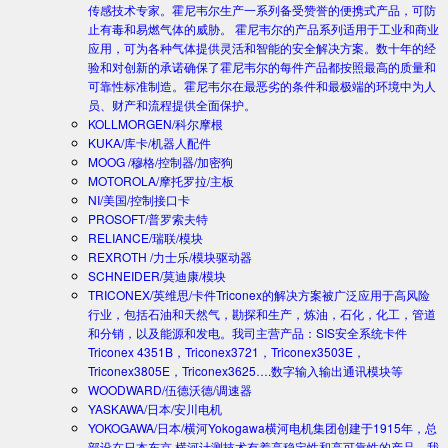
传感技术专家。霍尼韦尔生产一系列备受赞誉的便携式产品，可防
止有毒和易燃气体的威胁。 霍尼韦尔的产品系列适用于工业和商业
应用，可为各种气体提供灵活和智能的安全解决方案。数十年的经
验和对创新的承诺确保了霍尼韦尔的每件产品都按照最高的质量和
可靠性标准制造。霍尼韦尔在最恶劣的条件和最极端的环境中为人
员、财产和流程提供全面保护。
KOLLMORGEN/科尔摩根
KUKA/库卡/机器人配件
MOOG /穆格/控制器/加密狗
MOTOROLA/摩托罗拉/主板
NI/美国/控制接口卡
PROSOFT/普罗索夫特
RELIANCE/瑞联/模块
REXROTH /力士乐/模块驱动器
SCHNEIDER/莫迪康/模块
TRICONEX/英维思/卡件
Triconex的解决方案被广泛应用于高风险
行业，包括石油和天然气，勘探和生产，炼油，石化，化工，管道
和分销，以及能源和发电。我司主营产品：SIS安全系统卡件
Triconex 4351B，Triconex3721，Triconex3503E，
Triconex3805E，Triconex3625….数字输入输出通讯模块等
WOODWARD/伍德沃德/调速器
YASKAWA/日本/安川电机
YOKOGAWA/日本/横河
Yokogawa横河电机集团创建于1915年，总
部设在日本东京.横河计测技术有着高稳定性和高可靠性的产品。我