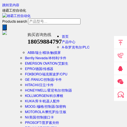
跳转至内容
雄霸工控自动化
Products search
购买咨询热线
首页
18059884797
产品中心
A-B/罗克韦尔/PLC
ABB/瑞士/模块/触摸屏
Bently Nevada/本特利/卡件
EMERSON OVATION/艾默生
EPRO/德国/传感器
FOXBORO/福克斯波罗/CPU
GE /FANUC/控制器/卡件
HITACHI/日立/卡件
HONEYWELL/霍尼韦尔/控制器
KOLLMORGEN/科尔摩根
KUKA/库卡/机器人配件
MOOG /穆格/控制器/加密狗
MOTOROLA/摩托罗拉/主板
NI/美国/控制接口卡
PROSOFT/普罗索夫特