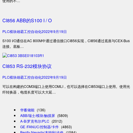
使用的不…
CI856 ABB的S100 I / O
PLC模块
雄霸工控自动化
2022年9月19日
S100 I/O通信在AC 800M中通过通信接口CI856实现，CI856通过底座与CEX-Bus
连接。底板…
CI853 RS-232模块协议
PLC模块
雄霸工控自动化
2022年9月19日
可以在构建的COM3端口上使用COMLI，也可以选择在CI853端口上使用。使用光
纤转换器，电缆长度可以大大延…
华蓄储能
(136)
ABB/瑞士/模块/触摸屏
(5809)
A-B/罗克韦尔/PLC
(2012)
GE /FANUC/控制器/卡件
(4863)
Bently Nevada/本特利/卡件
(1584)