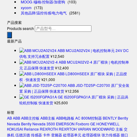
MOOG /穆格/控制器/加密狗
(103)
xycom
(173)
其他品牌/温控传感/电力电气
(2581)
产品搜索
Products search
最新产品
ABB MCU2A02V24 | 电机控制单元 24V DC
供电 支持冗余配置
¥
12,540
ABB MCU2A02V2-4 原厂模块 | 电机控制单
元 正品保障·快速发货
¥
12,400
ABB LD800HSEEX 原厂模块 采购 | 正品授
权 · 快速发货
¥
21,000
ABB JSD-TD25P-C20700 原厂安全装
置 采购 | 正品保障·快速发货
¥
12,356
GE IS200FGPAG1A 原厂模块 采购 | 正品涡
轮机控制板 快速发货
¥
25,600
标签
AB
ABB
ABB主控板
ABB主板
ABB电路板
AC 800M控制器
BENTLY
Bently
Nevada
Bently Nevada 3500
EMERSON
Foxboro
GE
HONEYWELL
KOKUSAI
Reliance
REXROTH
REXRTOH
VARIAN
WOODWARD
主板
交
换机
伍德沃德
传感器
卡件
变频器
处理器单元
处理器模块
张力传感器
接口