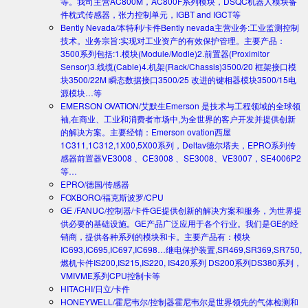
等。我司主营AC800M，AC800F系列模块，DSQC机器人模块备
件枕式传感器，张力控制单元，IGBT and IGCT等
Bently Nevada/本特利/卡件
Bently nevada主营业务:工业监测控制
技术。业务宗旨:实现对工业资产的有效保护管理。主要产品：
3500系列包括:1.模块(Module/Modle)2.前置器(Proximitor
Sensor)3.线缆(Cable)4.机架(Rack/Chassis)3500/20 框架接口模
块3500/22M 瞬态数据接口3500/25 改进的键相器模块3500/15电
源模块…等
EMERSON OVATION/艾默生
Emerson 是技术与工程领域的全球领
袖,在商业、工业和消费者市场中,为全世界的客户开发并提供创新
的解决方案。主要经销：Emerson ovation西屋
1C311,1C312,1X00,5X00系列，Deltav德尔塔夫，EPRO系列传
感器前置器VE3008 、CE3008 、SE3008、VE3007，SE4006P2
等…
EPRO/德国/传感器
FOXBORO/福克斯波罗/CPU
GE /FANUC/控制器/卡件
GE提供创新的解决方案和服务，为世界提
供必要的基础设施。GE产品广泛应用于各个行业。我们是GE的经
销商，提供各种系列的模块和卡。主要产品有：模块
IC693,IC695,IC697,IC698…继电保护装置,SR469,SR369,SR750,
燃机卡件IS200,IS215,IS220, IS420系列 DS200系列DS380系列，
VMIVME系列CPU控制卡等
HITACHI/日立/卡件
HONEYWELL/霍尼韦尔/控制器
霍尼韦尔是世界领先的气体检测和