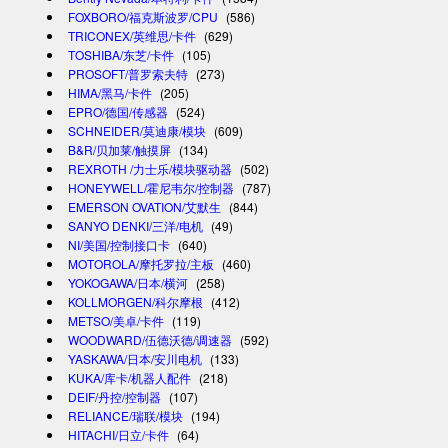
FOXBORO/福克斯波罗/CPU
(586)
TRICONEX/英维思/卡件
(629)
TOSHIBA/东芝/卡件
(105)
PROSOFT/普罗索夫特
(273)
HIMA/黑马/卡件
(205)
EPRO/德国/传感器
(524)
SCHNEIDER/莫迪康/模块
(609)
B&R/贝加莱/触摸屏
(134)
REXROTH /力士乐/模块驱动器
(502)
HONEYWELL/霍尼韦尔/控制器
(787)
EMERSON OVATION/艾默生
(844)
SANYO DENKI/三洋/电机
(49)
NI/美国/控制接口卡
(640)
MOTOROLA/摩托罗拉/主板
(460)
YOKOGAWA/日本/横河
(258)
KOLLMORGEN/科尔摩根
(412)
METSO/美卓/卡件
(119)
WOODWARD/伍德沃德/调速器
(592)
YASKAWA/日本/安川电机
(133)
KUKA/库卡/机器人配件
(218)
DEIF/丹控/控制器
(107)
RELIANCE/瑞联/模块
(194)
HITACHI/日立/卡件
(64)