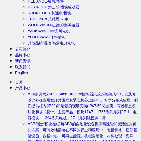
RELIANCE/瑞联/模块
REXROTH /力士乐/模块驱动器
SCHNEIDER/莫迪康/模块
TRICONEX/英维思/卡件
WOODWARD/伍德沃德/调速器
YASKAWA/日本/安川电机
YOKOGAWA/日本/横河
其他品牌/温控传感/电力电气
公司简介
品牌中心
新闻资讯
联系我们
English
首页
产品中心
A-B/罗克韦尔/PLC
Allen-Bradley控制器集成的机架式I/O，以及可
以分布在应用程序外围或安装在机器上的I/O。对于分布式应用，我
们提供柜内(IP20)和增强的现场安装(IP67/69K)选项，两者都是模
块化和块式设计。主要产品：模块1747，1756系列系列CPU，电
源模块，1394系列电机，2711系列触摸屏，等
ABB/瑞士/模块/触摸屏
ABB的自动化设备提供高性能和灵活性的解
决方案，可有效地部署在不同的行业和应用中，包括供水、建筑基
础设施、数据中心、可再生能源、机械自动化、材料处理、海洋