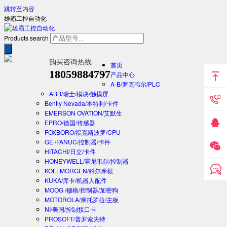
跳转至内容
雄霸工控自动化
Products search
购买咨询热线
首页
18059884797
产品中心
A-B/罗克韦尔/PLC
ABB/瑞士/模块/触摸屏
Bently Nevada/本特利/卡件
EMERSON OVATION/艾默生
EPRO/德国/传感器
FOXBORO/福克斯波罗/CPU
GE /FANUC/控制器/卡件
HITACHI/日立/卡件
HONEYWELL/霍尼韦尔/控制器
KOLLMORGEN/科尔摩根
KUKA/库卡/机器人配件
MOOG /穆格/控制器/加密狗
MOTOROLA/摩托罗拉/主板
NI/美国/控制接口卡
PROSOFT/普罗索夫特