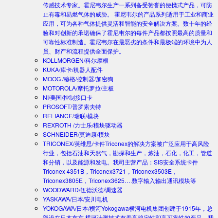
传感技术专家。霍尼韦尔生产一系列备受赞誉的便携式产品，可防
止有毒和易燃气体的威胁。 霍尼韦尔的产品系列适用于工业和商业
应用，可为各种气体提供灵活和智能的安全解决方案。数十年的经
验和对创新的承诺确保了霍尼韦尔的每件产品都按照最高的质量和
可靠性标准制造。霍尼韦尔在最恶劣的条件和最极端的环境中为人
员、财产和流程提供全面保护。
KOLLMORGEN/科尔摩根
KUKA/库卡/机器人配件
MOOG /穆格/控制器/加密狗
MOTOROLA/摩托罗拉/主板
NI/美国/控制接口卡
PROSOFT/普罗索夫特
RELIANCE/瑞联/模块
REXROTH /力士乐/模块驱动器
SCHNEIDER/莫迪康/模块
TRICONEX/英维思/卡件
Triconex的解决方案被广泛应用于高风险
行业，包括石油和天然气，勘探和生产，炼油，石化，化工，管道
和分销，以及能源和发电。我司主营产品：SIS安全系统卡件
Triconex 4351B，Triconex3721，Triconex3503E，
Triconex3805E，Triconex3625….数字输入输出通讯模块等
WOODWARD/伍德沃德/调速器
YASKAWA/日本/安川电机
YOKOGAWA/日本/横河
Yokogawa横河电机集团创建于1915年，总
部设在日本东京.横河计测技术有着高稳定性和高可靠性的产品。我