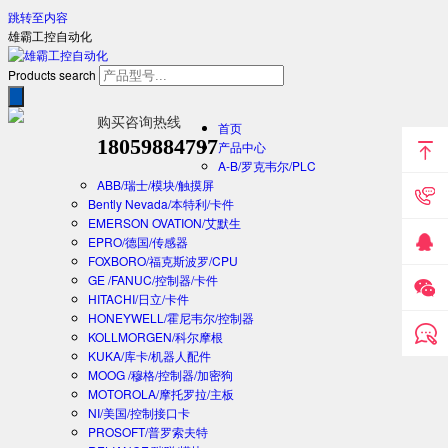
跳转至内容
雄霸工控自动化
Products search
购买咨询热线
首页
18059884797
产品中心
A-B/罗克韦尔/PLC
ABB/瑞士/模块/触摸屏
Bently Nevada/本特利/卡件
EMERSON OVATION/艾默生
EPRO/德国/传感器
FOXBORO/福克斯波罗/CPU
GE /FANUC/控制器/卡件
HITACHI/日立/卡件
HONEYWELL/霍尼韦尔/控制器
KOLLMORGEN/科尔摩根
KUKA/库卡/机器人配件
MOOG /穆格/控制器/加密狗
MOTOROLA/摩托罗拉/主板
NI/美国/控制接口卡
PROSOFT/普罗索夫特