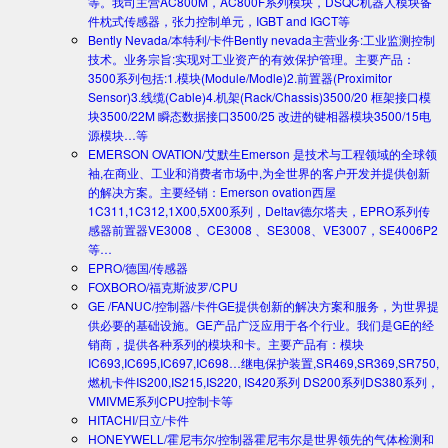
等。我司主营AC800M，AC800F系列模块，DSQC机器人模块备
件枕式传感器，张力控制单元，IGBT and IGCT等
Bently Nevada/本特利/卡件
Bently nevada主营业务:工业监测控制
技术。业务宗旨:实现对工业资产的有效保护管理。主要产品：
3500系列包括:1.模块(Module/Modle)2.前置器(Proximitor
Sensor)3.线缆(Cable)4.机架(Rack/Chassis)3500/20 框架接口模
块3500/22M 瞬态数据接口3500/25 改进的键相器模块3500/15电
源模块…等
EMERSON OVATION/艾默生
Emerson 是技术与工程领域的全球领
袖,在商业、工业和消费者市场中,为全世界的客户开发并提供创新
的解决方案。主要经销：Emerson ovation西屋
1C311,1C312,1X00,5X00系列，Deltav德尔塔夫，EPRO系列传
感器前置器VE3008 、CE3008 、SE3008、VE3007，SE4006P2
等…
EPRO/德国/传感器
FOXBORO/福克斯波罗/CPU
GE /FANUC/控制器/卡件
GE提供创新的解决方案和服务，为世界提
供必要的基础设施。GE产品广泛应用于各个行业。我们是GE的经
销商，提供各种系列的模块和卡。主要产品有：模块
IC693,IC695,IC697,IC698…继电保护装置,SR469,SR369,SR750,
燃机卡件IS200,IS215,IS220, IS420系列 DS200系列DS380系列，
VMIVME系列CPU控制卡等
HITACHI/日立/卡件
HONEYWELL/霍尼韦尔/控制器
霍尼韦尔是世界领先的气体检测和