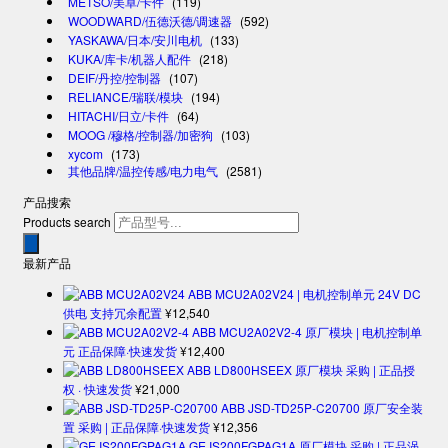
METSO/美卓/卡件
(119)
WOODWARD/伍德沃德/调速器
(592)
YASKAWA/日本/安川电机
(133)
KUKA/库卡/机器人配件
(218)
DEIF/丹控/控制器
(107)
RELIANCE/瑞联/模块
(194)
HITACHI/日立/卡件
(64)
MOOG /穆格/控制器/加密狗
(103)
xycom
(173)
其他品牌/温控传感/电力电气
(2581)
产品搜索
Products search
最新产品
ABB MCU2A02V24 | 电机控制单元 24V DC
供电 支持冗余配置
¥
12,540
ABB MCU2A02V2-4 原厂模块 | 电机控制单
元 正品保障·快速发货
¥
12,400
ABB LD800HSEEX 原厂模块 采购 | 正品授
权 · 快速发货
¥
21,000
ABB JSD-TD25P-C20700 原厂安全装
置 采购 | 正品保障·快速发货
¥
12,356
GE IS200FGPAG1A 原厂模块 采购 | 正品涡