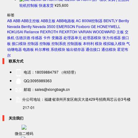
轮机控制板 快速发货
¥
25,600
标签
AB
ABB
ABB主控板
ABB主板
ABB电路板
AC 800M控制器
BENTLY
Bently
Nevada
Bently Nevada 3500
EMERSON
Foxboro
GE
HONEYWELL
KOKUSAI
Reliance
REXROTH
REXRTOH
VARIAN
WOODWARD
主板
交
换机
伍德沃德
传感器
卡件
变频器
处理器单元
处理器模块
张力传感器
接口
板
接口模块
控制器
控制板
控制系统
控制面板
本特利
模块
模拟输入模块
气
动继电器
电路板
科尔摩根
系统模块
输出锁存器
通信接口
通信模块
霍尼韦
尔
联系方式
电话：18059884797 （何经理）
QQ:3095989363
邮箱：sales@xiongbagk.cn
分公司地址：福建省漳州开发区南滨大道429号招商局芯云谷3号楼
217-01
关注我们
微信二维码