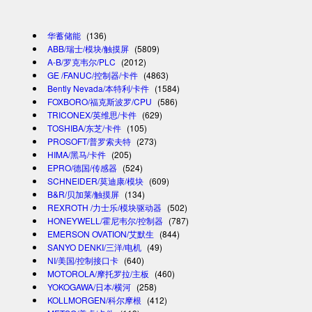
华蓄储能
(136)
ABB/瑞士/模块/触摸屏
(5809)
A-B/罗克韦尔/PLC
(2012)
GE /FANUC/控制器/卡件
(4863)
Bently Nevada/本特利/卡件
(1584)
FOXBORO/福克斯波罗/CPU
(586)
TRICONEX/英维思/卡件
(629)
TOSHIBA/东芝/卡件
(105)
PROSOFT/普罗索夫特
(273)
HIMA/黑马/卡件
(205)
EPRO/德国/传感器
(524)
SCHNEIDER/莫迪康/模块
(609)
B&R/贝加莱/触摸屏
(134)
REXROTH /力士乐/模块驱动器
(502)
HONEYWELL/霍尼韦尔/控制器
(787)
EMERSON OVATION/艾默生
(844)
SANYO DENKI/三洋/电机
(49)
NI/美国/控制接口卡
(640)
MOTOROLA/摩托罗拉/主板
(460)
YOKOGAWA/日本/横河
(258)
KOLLMORGEN/科尔摩根
(412)