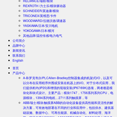
RELIANCE/瑞联/模块
REXROTH /力士乐/模块驱动器
SCHNEIDER/莫迪康/模块
TRICONEX/英维思/卡件
WOODWARD/伍德沃德/调速器
YASKAWA/日本/安川电机
YOKOGAWA/日本/横河
其他品牌/温控传感/电力电气
公司简介
品牌中心
新闻资讯
联系我们
English
首页
产品中心
A-B/罗克韦尔/PLC
Allen-Bradley控制器集成的机架式I/O，以及可
以分布在应用程序外围或安装在机器上的I/O。对于分布式应用，我
们提供柜内(IP20)和增强的现场安装(IP67/69K)选项，两者都是模
块化和块式设计。主要产品：模块1747，1756系列系列CPU，电
源模块，1394系列电机，2711系列触摸屏，等
ABB/瑞士/模块/触摸屏
ABB的自动化设备提供高性能和灵活性的解
决方案，可有效地部署在不同的行业和应用中，包括供水、建筑基
础设施、数据中心、可再生能源、机械自动化、材料处理、海洋