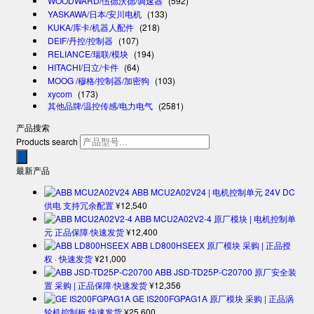
WOODWARD/伍德沃德/调速器
(592)
YASKAWA/日本/安川电机
(133)
KUKA/库卡/机器人配件
(218)
DEIF/丹控/控制器
(107)
RELIANCE/瑞联/模块
(194)
HITACHI/日立/卡件
(64)
MOOG /穆格/控制器/加密狗
(103)
xycom
(173)
其他品牌/温控传感/电力电气
(2581)
产品搜索
Products search
最新产品
ABB MCU2A02V24 | 电机控制单元 24V DC
供电 支持冗余配置
¥
12,540
ABB MCU2A02V2-4 原厂模块 | 电机控制单
元 正品保障·快速发货
¥
12,400
ABB LD800HSEEX 原厂模块 采购 | 正品授
权 · 快速发货
¥
21,000
ABB JSD-TD25P-C20700 原厂安全装
置 采购 | 正品保障·快速发货
¥
12,356
GE IS200FGPAG1A 原厂模块 采购 | 正品涡
轮机控制板 快速发货
¥
25,600