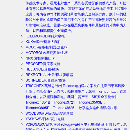
传感技术专家。霍尼韦尔生产一系列备受赞誉的便携式产品，可防
止有毒和易燃气体的威胁。 霍尼韦尔的产品系列适用于工业和商业
应用，可为各种气体提供灵活和智能的安全解决方案。数十年的经
验和对创新的承诺确保了霍尼韦尔的每件产品都按照最高的质量和
可靠性标准制造。霍尼韦尔在最恶劣的条件和最极端的环境中为人
员、财产和流程提供全面保护。
KOLLMORGEN/科尔摩根
KUKA/库卡/机器人配件
MOOG /穆格/控制器/加密狗
MOTOROLA/摩托罗拉/主板
NI/美国/控制接口卡
PROSOFT/普罗索夫特
RELIANCE/瑞联/模块
REXROTH /力士乐/模块驱动器
SCHNEIDER/莫迪康/模块
TRICONEX/英维思/卡件
Triconex的解决方案被广泛应用于高风险
行业，包括石油和天然气，勘探和生产，炼油，石化，化工，管道
和分销，以及能源和发电。我司主营产品：SIS安全系统卡件
Triconex 4351B，Triconex3721，Triconex3503E，
Triconex3805E，Triconex3625….数字输入输出通讯模块等
WOODWARD/伍德沃德/调速器
YASKAWA/日本/安川电机
YOKOGAWA/日本/横河
Yokogawa横河电机集团创建于1915年，总
部设在日本东京.横河计测技术有着高稳定性和高可靠性的产品。我