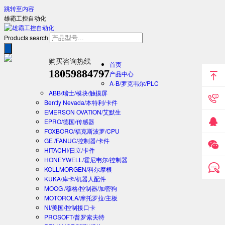
跳转至内容
雄霸工控自动化
Products search
购买咨询热线
首页
18059884797
产品中心
A-B/罗克韦尔/PLC
ABB/瑞士/模块/触摸屏
Bently Nevada/本特利/卡件
EMERSON OVATION/艾默生
EPRO/德国/传感器
FOXBORO/福克斯波罗/CPU
GE /FANUC/控制器/卡件
HITACHI/日立/卡件
HONEYWELL/霍尼韦尔/控制器
KOLLMORGEN/科尔摩根
KUKA/库卡/机器人配件
MOOG /穆格/控制器/加密狗
MOTOROLA/摩托罗拉/主板
NI/美国/控制接口卡
PROSOFT/普罗索夫特