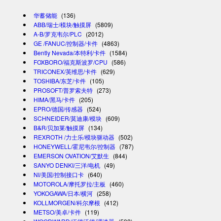
华蓄储能
(136)
ABB/瑞士/模块/触摸屏
(5809)
A-B/罗克韦尔/PLC
(2012)
GE /FANUC/控制器/卡件
(4863)
Bently Nevada/本特利/卡件
(1584)
FOXBORO/福克斯波罗/CPU
(586)
TRICONEX/英维思/卡件
(629)
TOSHIBA/东芝/卡件
(105)
PROSOFT/普罗索夫特
(273)
HIMA/黑马/卡件
(205)
EPRO/德国/传感器
(524)
SCHNEIDER/莫迪康/模块
(609)
B&R/贝加莱/触摸屏
(134)
REXROTH /力士乐/模块驱动器
(502)
HONEYWELL/霍尼韦尔/控制器
(787)
EMERSON OVATION/艾默生
(844)
SANYO DENKI/三洋/电机
(49)
NI/美国/控制接口卡
(640)
MOTOROLA/摩托罗拉/主板
(460)
YOKOGAWA/日本/横河
(258)
KOLLMORGEN/科尔摩根
(412)
METSO/美卓/卡件
(119)