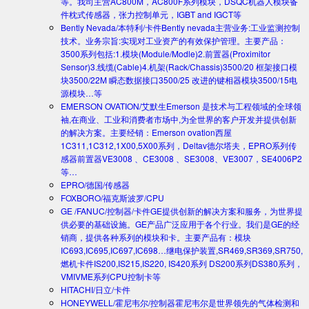
等。我司主营AC800M，AC800F系列模块，DSQC机器人模块备
件枕式传感器，张力控制单元，IGBT and IGCT等
Bently Nevada/本特利/卡件
Bently nevada主营业务:工业监测控制
技术。业务宗旨:实现对工业资产的有效保护管理。主要产品：
3500系列包括:1.模块(Module/Modle)2.前置器(Proximitor
Sensor)3.线缆(Cable)4.机架(Rack/Chassis)3500/20 框架接口模
块3500/22M 瞬态数据接口3500/25 改进的键相器模块3500/15电
源模块…等
EMERSON OVATION/艾默生
Emerson 是技术与工程领域的全球领
袖,在商业、工业和消费者市场中,为全世界的客户开发并提供创新
的解决方案。主要经销：Emerson ovation西屋
1C311,1C312,1X00,5X00系列，Deltav德尔塔夫，EPRO系列传
感器前置器VE3008 、CE3008 、SE3008、VE3007，SE4006P2
等…
EPRO/德国/传感器
FOXBORO/福克斯波罗/CPU
GE /FANUC/控制器/卡件
GE提供创新的解决方案和服务，为世界提
供必要的基础设施。GE产品广泛应用于各个行业。我们是GE的经
销商，提供各种系列的模块和卡。主要产品有：模块
IC693,IC695,IC697,IC698…继电保护装置,SR469,SR369,SR750,
燃机卡件IS200,IS215,IS220, IS420系列 DS200系列DS380系列，
VMIVME系列CPU控制卡等
HITACHI/日立/卡件
HONEYWELL/霍尼韦尔/控制器
霍尼韦尔是世界领先的气体检测和