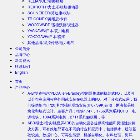
RELIANCE/瑞联/模块
REXROTH /力士乐/模块驱动器
SCHNEIDER/莫迪康/模块
TRICONEX/英维思/卡件
WOODWARD/伍德沃德/调速器
YASKAWA/日本/安川电机
YOKOGAWA/日本/横河
其他品牌/温控传感/电力电气
公司简介
品牌中心
新闻资讯
联系我们
English
首页
产品中心
A-B/罗克韦尔/PLC
Allen-Bradley控制器集成的机架式I/O，以及可
以分布在应用程序外围或安装在机器上的I/O。对于分布式应用，我
们提供柜内(IP20)和增强的现场安装(IP67/69K)选项，两者都是模
块化和块式设计。主要产品：模块1747，1756系列系列CPU，电
源模块，1394系列电机，2711系列触摸屏，等
ABB/瑞士/模块/触摸屏
ABB的自动化设备提供高性能和灵活性的解
决方案，可有效地部署在不同的行业和应用中，包括供水、建筑基
础设施、数据中心、可再生能源、机械自动化、材料处理、海洋