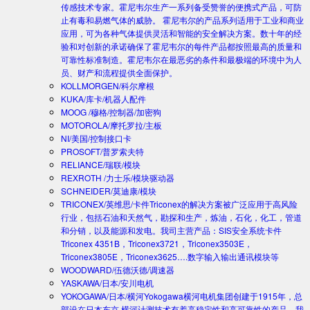
传感技术专家。霍尼韦尔生产一系列备受赞誉的便携式产品，可防
止有毒和易燃气体的威胁。 霍尼韦尔的产品系列适用于工业和商业
应用，可为各种气体提供灵活和智能的安全解决方案。数十年的经
验和对创新的承诺确保了霍尼韦尔的每件产品都按照最高的质量和
可靠性标准制造。霍尼韦尔在最恶劣的条件和最极端的环境中为人
员、财产和流程提供全面保护。
KOLLMORGEN/科尔摩根
KUKA/库卡/机器人配件
MOOG /穆格/控制器/加密狗
MOTOROLA/摩托罗拉/主板
NI/美国/控制接口卡
PROSOFT/普罗索夫特
RELIANCE/瑞联/模块
REXROTH /力士乐/模块驱动器
SCHNEIDER/莫迪康/模块
TRICONEX/英维思/卡件
Triconex的解决方案被广泛应用于高风险
行业，包括石油和天然气，勘探和生产，炼油，石化，化工，管道
和分销，以及能源和发电。我司主营产品：SIS安全系统卡件
Triconex 4351B，Triconex3721，Triconex3503E，
Triconex3805E，Triconex3625….数字输入输出通讯模块等
WOODWARD/伍德沃德/调速器
YASKAWA/日本/安川电机
YOKOGAWA/日本/横河
Yokogawa横河电机集团创建于1915年，总
部设在日本东京.横河计测技术有着高稳定性和高可靠性的产品。我