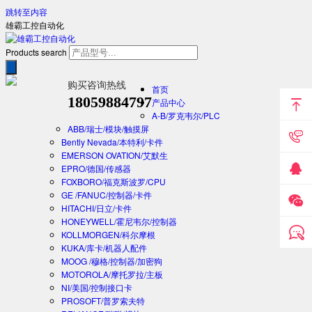
跳转至内容
雄霸工控自动化
Products search
购买咨询热线
首页
18059884797
产品中心
A-B/罗克韦尔/PLC
ABB/瑞士/模块/触摸屏
Bently Nevada/本特利/卡件
EMERSON OVATION/艾默生
EPRO/德国/传感器
FOXBORO/福克斯波罗/CPU
GE /FANUC/控制器/卡件
HITACHI/日立/卡件
HONEYWELL/霍尼韦尔/控制器
KOLLMORGEN/科尔摩根
KUKA/库卡/机器人配件
MOOG /穆格/控制器/加密狗
MOTOROLA/摩托罗拉/主板
NI/美国/控制接口卡
PROSOFT/普罗索夫特