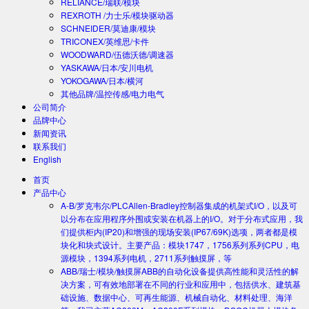
RELIANCE/瑞联/模块
REXROTH /力士乐/模块驱动器
SCHNEIDER/莫迪康/模块
TRICONEX/英维思/卡件
WOODWARD/伍德沃德/调速器
YASKAWA/日本/安川电机
YOKOGAWA/日本/横河
其他品牌/温控传感/电力电气
公司简介
品牌中心
新闻资讯
联系我们
English
首页
产品中心
A-B/罗克韦尔/PLC
Allen-Bradley控制器集成的机架式I/O，以及可
以分布在应用程序外围或安装在机器上的I/O。对于分布式应用，我
们提供柜内(IP20)和增强的现场安装(IP67/69K)选项，两者都是模
块化和块式设计。主要产品：模块1747，1756系列系列CPU，电
源模块，1394系列电机，2711系列触摸屏，等
ABB/瑞士/模块/触摸屏
ABB的自动化设备提供高性能和灵活性的解
决方案，可有效地部署在不同的行业和应用中，包括供水、建筑基
础设施、数据中心、可再生能源、机械自动化、材料处理、海洋