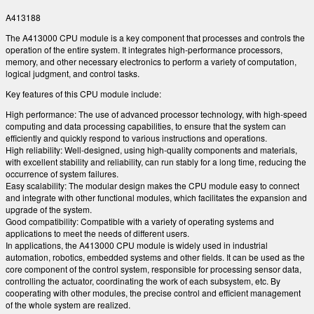
A413188
The A413000 CPU module is a key component that processes and controls the
operation of the entire system. It integrates high-performance processors,
memory, and other necessary electronics to perform a variety of computation,
logical judgment, and control tasks.
Key features of this CPU module include:
High performance: The use of advanced processor technology, with high-speed
computing and data processing capabilities, to ensure that the system can
efficiently and quickly respond to various instructions and operations.
High reliability: Well-designed, using high-quality components and materials,
with excellent stability and reliability, can run stably for a long time, reducing the
occurrence of system failures.
Easy scalability: The modular design makes the CPU module easy to connect
and integrate with other functional modules, which facilitates the expansion and
upgrade of the system.
Good compatibility: Compatible with a variety of operating systems and
applications to meet the needs of different users.
In applications, the A413000 CPU module is widely used in industrial
automation, robotics, embedded systems and other fields. It can be used as the
core component of the control system, responsible for processing sensor data,
controlling the actuator, coordinating the work of each subsystem, etc. By
cooperating with other modules, the precise control and efficient management
of the whole system are realized.