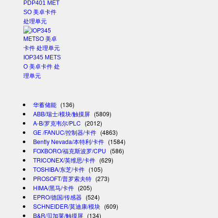
PDP401 MET
SO 美卓卡件
处理单元
IOP345 METS
O 美卓卡件 处
理单元
华蓄储能
(136)
ABB/瑞士/模块/触摸屏
(5809)
A-B/罗克韦尔/PLC
(2012)
GE /FANUC/控制器/卡件
(4863)
Bently Nevada/本特利/卡件
(1584)
FOXBORO/福克斯波罗/CPU
(586)
TRICONEX/英维思/卡件
(629)
TOSHIBA/东芝/卡件
(105)
PROSOFT/普罗索夫特
(273)
HIMA/黑马/卡件
(205)
EPRO/德国/传感器
(524)
SCHNEIDER/莫迪康/模块
(609)
B&R/贝加莱/触摸屏
(134)