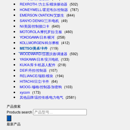
REXROTH /力士乐/模块驱动器
(502)
HONEYWELL/霍尼韦尔/控制器
(787)
EMERSON OVATION/艾默生
(844)
SANYO DENKI/三洋/电机
(49)
NI/美国/控制接口卡
(640)
MOTOROLA/摩托罗拉/主板
(460)
YOKOGAWA/日本/横河
(258)
KOLLMORGEN/科尔摩根
(412)
METSO/美卓/卡件
(119)
WOODWARD/伍德沃德/调速器
(592)
YASKAWA/日本/安川电机
(133)
KUKA/库卡/机器人配件
(218)
DEIF/丹控/控制器
(107)
RELIANCE/瑞联/模块
(194)
HITACHI/日立/卡件
(64)
MOOG /穆格/控制器/加密狗
(103)
xycom
(173)
其他品牌/温控传感/电力电气
(2581)
产品搜索
Products search
最新产品