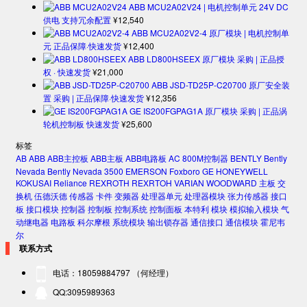
ABB MCU2A02V24 | 电机控制单元 24V DC
供电 支持冗余配置
¥
12,540
ABB MCU2A02V2-4 原厂模块 | 电机控制单
元 正品保障·快速发货
¥
12,400
ABB LD800HSEEX 原厂模块 采购 | 正品授
权 · 快速发货
¥
21,000
ABB JSD-TD25P-C20700 原厂安全装
置 采购 | 正品保障·快速发货
¥
12,356
GE IS200FGPAG1A 原厂模块 采购 | 正品涡
轮机控制板 快速发货
¥
25,600
标签
AB
ABB
ABB主控板
ABB主板
ABB电路板
AC 800M控制器
BENTLY
Bently
Nevada
Bently Nevada 3500
EMERSON
Foxboro
GE
HONEYWELL
KOKUSAI
Reliance
REXROTH
REXRTOH
VARIAN
WOODWARD
主板
交
换机
伍德沃德
传感器
卡件
变频器
处理器单元
处理器模块
张力传感器
接口
板
接口模块
控制器
控制板
控制系统
控制面板
本特利
模块
模拟输入模块
气
动继电器
电路板
科尔摩根
系统模块
输出锁存器
通信接口
通信模块
霍尼韦
尔
联系方式
电话：18059884797 （何经理）
QQ:3095989363