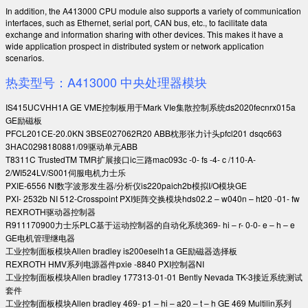
In addition, the A413000 CPU module also supports a variety of communication
interfaces, such as Ethernet, serial port, CAN bus, etc., to facilitate data
exchange and information sharing with other devices. This makes it have a
wide application prospect in distributed system or network application
scenarios.
热卖型号：A413000 中央处理器模块
IS415UCVHH1A GE VME控制板用于Mark VIe集散控制系统ds2020fecnrx015a
GE励磁板
PFCL201CE-20.0KN 3BSE027062R20 ABB枕形张力计头pfcl201 dsqc663
3HAC0298180881/09驱动单元ABB
T8311C TrustedTM TMR扩展接口ic三路mac093c -0- fs -4- c /110-A-
2/WI524LV/S001伺服电机力士乐
PXIE-6556 NI数字波形发生器/分析仪is220paich2b模拟I/O模块GE
PXI- 2532b NI 512-Crosspoint PXI矩阵交换模块hds02.2 – w040n – ht20 -01- fw
REXROTH驱动器控制器
R911170900力士乐PLC基于运动控制器的自动化系统369- hi – r- 0-0- e – h – e
GE电机管理继电器
工业控制面板模块Allen bradley is200eselh1a GE励磁器选择板
REXROTH HMV系列电源器件pxie -8840 PXI控制器NI
工业控制面板模块Allen bradley 177313-01-01 Bently Nevada TK-3接近系统测试
套件
工业控制面板模块Allen bradley 469- p1 – hi – a20 – t – h GE 469 Multilin系列