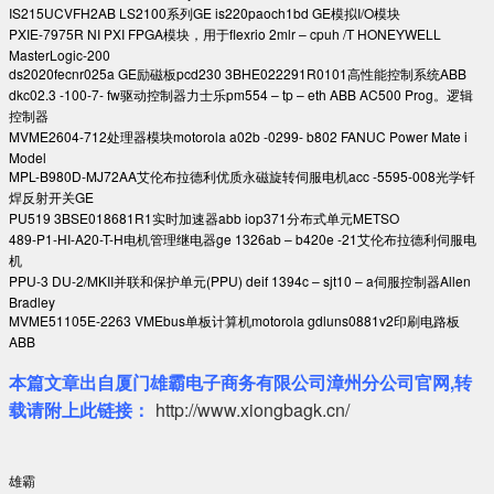
IS215UCVFH2AB LS2100系列GE is220paoch1bd GE模拟I/O模块
PXIE-7975R NI PXI FPGA模块，用于flexrio 2mlr – cpuh /T HONEYWELL
MasterLogic-200
ds2020fecnr025a GE励磁板pcd230 3BHE022291R0101高性能控制系统ABB
dkc02.3 -100-7- fw驱动控制器力士乐pm554 – tp – eth ABB AC500 Prog。逻辑
控制器
MVME2604-712处理器模块motorola a02b -0299- b802 FANUC Power Mate i
Model
MPL-B980D-MJ72AA艾伦布拉德利优质永磁旋转伺服电机acc -5595-008光学钎
焊反射开关GE
PU519 3BSE018681R1实时加速器abb iop371分布式单元METSO
489-P1-HI-A20-T-H电机管理继电器ge 1326ab – b420e -21艾伦布拉德利伺服电
机
PPU-3 DU-2/MKII并联和保护单元(PPU) deif 1394c – sjt10 – a伺服控制器Allen
Bradley
MVME51105E-2263 VMEbus单板计算机motorola gdluns0881v2印刷电路板
ABB
本篇文章出自厦门雄霸电子商务有限公司漳州分公司官网,转
载请附上此链接：
http://www.xiongbagk.cn/
雄霸