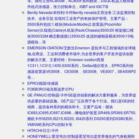
等。我司主营AC800M，AC800F系列模块，DSQC机器人模块备
件枕式传感器，张力控制单元，IGBT and IGCT等
Bently Nevada/本特利/卡件
Bently nevada主营业务:工业监测控制
技术。业务宗旨:实现对工业资产的有效保护管理。主要产品：
3500系列包括:1.模块(Module/Modle)2.前置器(Proximitor
Sensor)3.线缆(Cable)4.机架(Rack/Chassis)3500/20 框架接口模
块3500/22M 瞬态数据接口3500/25 改进的键相器模块3500/15电
源模块…等
EMERSON OVATION/艾默生
Emerson 是技术与工程领域的全球领
袖,在商业、工业和消费者市场中,为全世界的客户开发并提供创新
的解决方案。主要经销：Emerson ovation西屋
1C311,1C312,1X00,5X00系列，Deltav德尔塔夫，EPRO系列传
感器前置器VE3008 、CE3008 、SE3008、VE3007，SE4006P2
等…
EPRO/德国/传感器
FOXBORO/福克斯波罗/CPU
GE /FANUC/控制器/卡件
GE提供创新的解决方案和服务，为世界提
供必要的基础设施。GE产品广泛应用于各个行业。我们是GE的经
销商，提供各种系列的模块和卡。主要产品有：模块
IC693,IC695,IC697,IC698…继电保护装置,SR469,SR369,SR750,
燃机卡件IS200,IS215,IS220, IS420系列 DS200系列DS380系列，
VMIVME系列CPU控制卡等
HITACHI/日立/卡件
HONEYWELL/霍尼韦尔/控制器
霍尼韦尔是世界领先的气体检测和