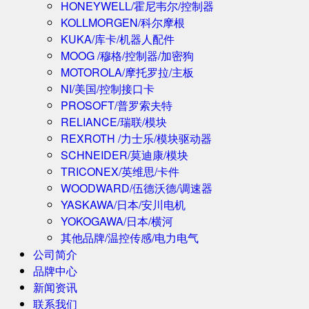
HONEYWELL/霍尼韦尔/控制器
KOLLMORGEN/科尔摩根
KUKA/库卡/机器人配件
MOOG /穆格/控制器/加密狗
MOTOROLA/摩托罗拉/主板
NI/美国/控制接口卡
PROSOFT/普罗索夫特
RELIANCE/瑞联/模块
REXROTH /力士乐/模块驱动器
SCHNEIDER/莫迪康/模块
TRICONEX/英维思/卡件
WOODWARD/伍德沃德/调速器
YASKAWA/日本/安川电机
YOKOGAWA/日本/横河
其他品牌/温控传感/电力电气
公司简介
品牌中心
新闻资讯
联系我们