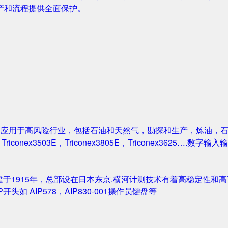
产和流程提供全面保护。
案被广泛应用于高风险行业，包括石油和天然气，勘探和生产，炼油
1，Triconex3503E，Triconex3805E，Triconex3625….数
创建于1915年，总部设在日本东京.横河计测技术有着高稳定性和高可
IP开头如 AIP578，AIP830-001操作员键盘等