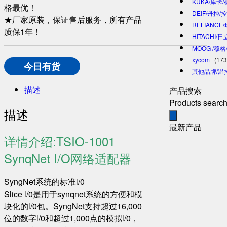
KUKA/库卡
格最优！
DEIF/丹控/
★厂家原装，保证售后服务，所有产品
RELIANCE
质保1年！
HITACHI/
—————————————————————————
MOOG /穆
xycom
(173
今日有货
其他品牌/温
描述
产品搜索
Products searc
描述
最新产品
详情介绍:TSIO-1001
SynqNet I/O网络适配器
SyngNet系统的标准l/0
Slice l/0是用于synqnet系统的方便和模
块化的l/0包。SyngNet支持超过16,000
位的数字l/0和超过1,000点的模拟l/0，