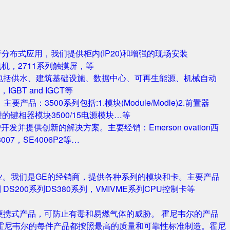
对于分布式应用，我们提供柜内(IP20)和增强的现场安装
电机，2711系列触摸屏，等
包括供水、建筑基础设施、数据中心、可再生能源、机械自动
T and IGCT等
品：3500系列包括:1.模块(Module/Modle)2.前置器
0/25 改进的键相器模块3500/15电源模块…等
并提供创新的解决方案。主要经销：Emerson ovation西
3007，SE4006P2等…
业。我们是GE的经销商，提供各种系列的模块和卡。主要产品
S420系列 DS200系列DS380系列，VMIVME系列CPU控制卡等
携式产品，可防止有毒和易燃气体的威胁。 霍尼韦尔的产品
霍尼韦尔的每件产品都按照最高的质量和可靠性标准制造。霍尼