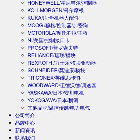
HONEYWELL/霍尼韦尔/控制器
KOLLMORGEN/科尔摩根
KUKA/库卡/机器人配件
MOOG /穆格/控制器/加密狗
MOTOROLA/摩托罗拉/主板
NI/美国/控制接口卡
PROSOFT/普罗索夫特
RELIANCE/瑞联/模块
REXROTH /力士乐/模块驱动器
SCHNEIDER/莫迪康/模块
TRICONEX/英维思/卡件
WOODWARD/伍德沃德/调速器
YASKAWA/日本/安川电机
YOKOGAWA/日本/横河
其他品牌/温控传感/电力电气
公司简介
品牌中心
新闻资讯
联系我们