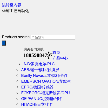
跳转至内容
雄霸工控自动化
Products search
购买咨询热线
首页
18059884797
产品中心
A-B/罗克韦尔/PLC
ABB/瑞士/模块/触摸屏
Bently Nevada/本特利/卡件
EMERSON OVATION/艾默生
EPRO/德国/传感器
FOXBORO/福克斯波罗/CPU
GE /FANUC/控制器/卡件
HITACHI/日立/卡件