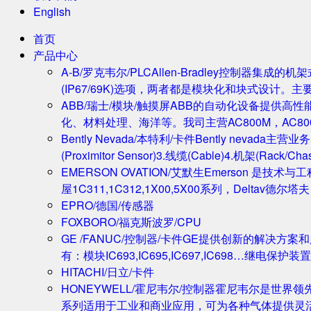
English
首页
产品中心
A-B/罗克韦尔/PLC
Allen-Bradley控制器集
(IP67/69K)选项，两者都是模块化和块式设计。主
ABB/瑞士/模块/触摸屏
ABB的自动化设备提供高
化、材料处理、海洋等。我司主营AC800M，AC80
Bently Nevada/本特利/卡件
Bently nevada
(Proximitor Sensor)3.线缆(Cable)4.机架(
EMERSON OVATION/艾默生
Emerson 是技术
屋1C311,1C312,1X00,5X00系列，Deltav德
EPRO/德国/传感器
FOXBORO/福克斯波罗/CPU
GE /FANUC/控制器/卡件
GE提供创新的解决方案
有：模块IC693,IC695,IC697,IC698…继电保护装置
HITACHI/日立/卡件
HONEYWELL/霍尼韦尔/控制器
霍尼韦尔是世界领
系列适用于工业和商业应用，可为各种气体提供灵