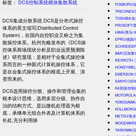
标签：
DCS
控制系统
模块
集散系统
FOXBORO
TRICONEX
TOSHIBA/
DCS集成分散系统 DCS是分布式操控
PROSOFT
体系的英文缩写(Distributed Control
HIMA/黑马/
System)，在国内自控职业又称之为集
EPRO/德国
散操控体系。杭州先略发布的《DCS操
SCHNEIDE
控体系商场现状分析及职业远景预测陈
B&R/贝加莱
述》研究显现：是相对于会集式操控体
REXROTH
系而言的一种新式计算机操控体系，它
HONEYWE
是在会集式操控体系的根底上开展、演
EMERSON 
变而来的。
SANYO DE
NI/美国/控
DCS选用操控分散、操作和管理会集的
MOTOROL
根本设计思维，选用多层分级、协作自
YOKOGAWA
治的结构方式。是以微机处理器为根
KOLLMOR
底，承继单元组合外表及计算机体系的
METSO/美
长处,充分利用操
WOODWAR
YASKAWA