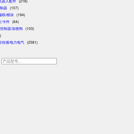
/机器人配件
(218)
控制器
(107)
/瑞联/模块
(194)
日立/卡件
(64)
格/控制器/加密狗
(103)
)
控传感/电力电气
(2581)
h