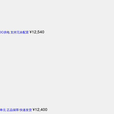
¥
12,540
4V DC供电 支持冗余配置
¥
12,400
机控制单元 正品保障·快速发货