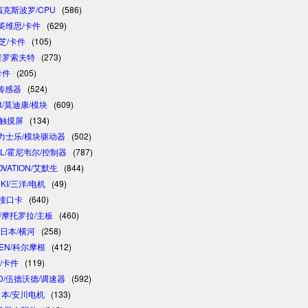
/福克斯波罗/CPU
(586)
/英维思/卡件
(629)
东芝/卡件
(105)
/普罗索夫特
(273)
卡件
(205)
/传感器
(524)
R/莫迪康/模块
(609)
/触摸屏
(134)
 /力士乐/模块驱动器
(502)
LL/霍尼韦尔/控制器
(787)
OVATION/艾默生
(844)
NKI/三洋/电机
(49)
制接口卡
(640)
A/摩托罗拉/主板
(460)
/日本/横河
(258)
GEN/科尔摩根
(412)
卓/卡件
(119)
D/伍德沃德/调速器
(592)
/日本/安川电机
(133)