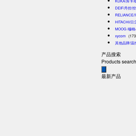
KUKA/库卡
DEIF/丹控/
RELIANCE
HITACHI/
MOOG /穆
xycom
(173
其他品牌/温
产品搜索
Products searc
最新产品