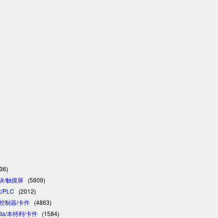
36)
模块/触摸屏
(5809)
/PLC
(2012)
C/控制器/卡件
(4863)
vada/本特利/卡件
(1584)