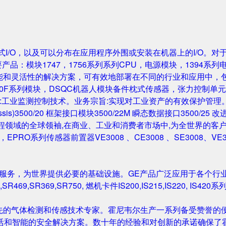
成的机架式I/O，以及可以分布在应用程序外围或安装在机器上的I/O。
要产品：模块1747，1756系列系列CPU，电源模块，1394系列
性能和灵活性的解决方案，可有效地部署在不同的行业和应用中，
0F系列模块，DSQC机器人模块备件枕式传感器，张力控制单元，IGB
主营业务:工业监测控制技术。业务宗旨:实现对工业资产的有效保护管理。主要产
Rack/Chassis)3500/20 框架接口模块3500/22M 瞬态数据接口350
与工程领域的全球领袖,在商业、工业和消费者市场中,为全世界的客户开发
尔塔夫，EPRO系列传感器前置器VE3008 、CE3008 、SE3008、VE
和服务，为世界提供必要的基础设施。GE产品广泛应用于各个行
,SR469,SR369,SR750, 燃机卡件IS200,IS215,IS220, I
先的气体检测和传感技术专家。霍尼韦尔生产一系列备受赞誉的便
活和智能的安全解决方案。数十年的经验和对创新的承诺确保了