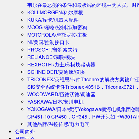
韦尔在最恶劣的条件和最极端的环境中为人员、财
KOLLMORGEN/科尔摩根
KUKA/库卡/机器人配件
MOOG /穆格/控制器/加密狗
MOTOROLA/摩托罗拉/主板
NI/美国/控制接口卡
PROSOFT/普罗索夫特
RELIANCE/瑞联/模块
REXROTH /力士乐/模块驱动器
SCHNEIDER/莫迪康/模块
TRICONEX/英维思/卡件
Triconex的解决方
SIS安全系统卡件Triconex 4351B，Triconex372
WOODWARD/伍德沃德/调速器
YASKAWA/日本/安川电机
YOKOGAWA/日本/横河
Yokogawa横河电机集团
CP451-10 CP450，CP345，PW开头如 PW301A
其他品牌/温控传感/电力电气
公司简介
品牌中心