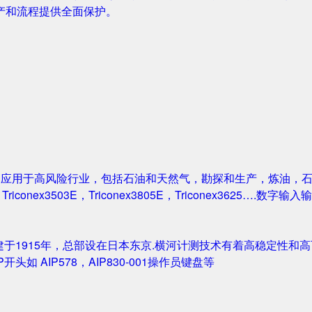
产和流程提供全面保护。
案被广泛应用于高风险行业，包括石油和天然气，勘探和生产，炼油
1，Triconex3503E，Triconex3805E，Triconex3625….数
创建于1915年，总部设在日本东京.横河计测技术有着高稳定性和高可
IP开头如 AIP578，AIP830-001操作员键盘等