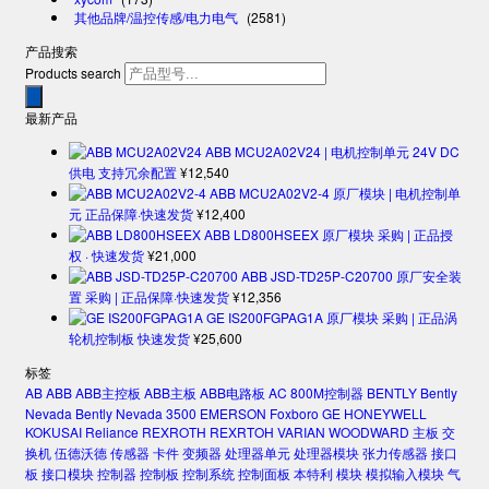
其他品牌/温控传感/电力电气
(2581)
产品搜索
Products search
最新产品
ABB MCU2A02V24 | 电机控制单元 24V DC
供电 支持冗余配置
¥
12,540
ABB MCU2A02V2-4 原厂模块 | 电机控制单
元 正品保障·快速发货
¥
12,400
ABB LD800HSEEX 原厂模块 采购 | 正品授
权 · 快速发货
¥
21,000
ABB JSD-TD25P-C20700 原厂安全装
置 采购 | 正品保障·快速发货
¥
12,356
GE IS200FGPAG1A 原厂模块 采购 | 正品涡
轮机控制板 快速发货
¥
25,600
标签
AB
ABB
ABB主控板
ABB主板
ABB电路板
AC 800M控制器
BENTLY
Bently
Nevada
Bently Nevada 3500
EMERSON
Foxboro
GE
HONEYWELL
KOKUSAI
Reliance
REXROTH
REXRTOH
VARIAN
WOODWARD
主板
交
换机
伍德沃德
传感器
卡件
变频器
处理器单元
处理器模块
张力传感器
接口
板
接口模块
控制器
控制板
控制系统
控制面板
本特利
模块
模拟输入模块
气