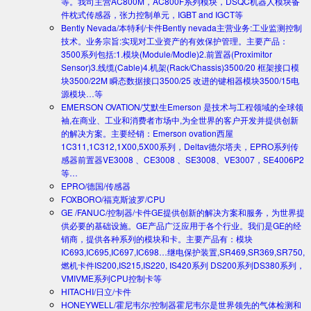
等。我司主营AC800M，AC800F系列模块，DSQC机器人模块备
件枕式传感器，张力控制单元，IGBT and IGCT等
Bently Nevada/本特利/卡件
Bently nevada主营业务:工业监测控制
技术。业务宗旨:实现对工业资产的有效保护管理。主要产品：
3500系列包括:1.模块(Module/Modle)2.前置器(Proximitor
Sensor)3.线缆(Cable)4.机架(Rack/Chassis)3500/20 框架接口模
块3500/22M 瞬态数据接口3500/25 改进的键相器模块3500/15电
源模块…等
EMERSON OVATION/艾默生
Emerson 是技术与工程领域的全球领
袖,在商业、工业和消费者市场中,为全世界的客户开发并提供创新
的解决方案。主要经销：Emerson ovation西屋
1C311,1C312,1X00,5X00系列，Deltav德尔塔夫，EPRO系列传
感器前置器VE3008 、CE3008 、SE3008、VE3007，SE4006P2
等…
EPRO/德国/传感器
FOXBORO/福克斯波罗/CPU
GE /FANUC/控制器/卡件
GE提供创新的解决方案和服务，为世界提
供必要的基础设施。GE产品广泛应用于各个行业。我们是GE的经
销商，提供各种系列的模块和卡。主要产品有：模块
IC693,IC695,IC697,IC698…继电保护装置,SR469,SR369,SR750,
燃机卡件IS200,IS215,IS220, IS420系列 DS200系列DS380系列，
VMIVME系列CPU控制卡等
HITACHI/日立/卡件
HONEYWELL/霍尼韦尔/控制器
霍尼韦尔是世界领先的气体检测和