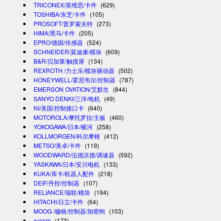
TRICONEX/英维思/卡件
(629)
TOSHIBA/东芝/卡件
(105)
PROSOFT/普罗索夫特
(273)
HIMA/黑马/卡件
(205)
EPRO/德国/传感器
(524)
SCHNEIDER/莫迪康/模块
(609)
B&R/贝加莱/触摸屏
(134)
REXROTH /力士乐/模块驱动器
(502)
HONEYWELL/霍尼韦尔/控制器
(787)
EMERSON OVATION/艾默生
(844)
SANYO DENKI/三洋/电机
(49)
NI/美国/控制接口卡
(640)
MOTOROLA/摩托罗拉/主板
(460)
YOKOGAWA/日本/横河
(258)
KOLLMORGEN/科尔摩根
(412)
METSO/美卓/卡件
(119)
WOODWARD/伍德沃德/调速器
(592)
YASKAWA/日本/安川电机
(133)
KUKA/库卡/机器人配件
(218)
DEIF/丹控/控制器
(107)
RELIANCE/瑞联/模块
(194)
HITACHI/日立/卡件
(64)
MOOG /穆格/控制器/加密狗
(103)
xycom
(173)