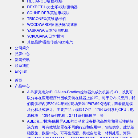
RELIANCE/瑞联/模块
REXROTH /力士乐/模块驱动器
SCHNEIDER/莫迪康/模块
TRICONEX/英维思/卡件
WOODWARD/伍德沃德/调速器
YASKAWA/日本/安川电机
YOKOGAWA/日本/横河
其他品牌/温控传感/电力电气
公司简介
品牌中心
新闻资讯
联系我们
English
首页
产品中心
A-B/罗克韦尔/PLC
Allen-Bradley控制器集成的机架式I/O，以及可
以分布在应用程序外围或安装在机器上的I/O。对于分布式应用，我
们提供柜内(IP20)和增强的现场安装(IP67/69K)选项，两者都是模
块化和块式设计。主要产品：模块1747，1756系列系列CPU，电
源模块，1394系列电机，2711系列触摸屏，等
ABB/瑞士/模块/触摸屏
ABB的自动化设备提供高性能和灵活性的解
决方案，可有效地部署在不同的行业和应用中，包括供水、建筑基
础设施、数据中心、可再生能源、机械自动化、材料处理、海洋