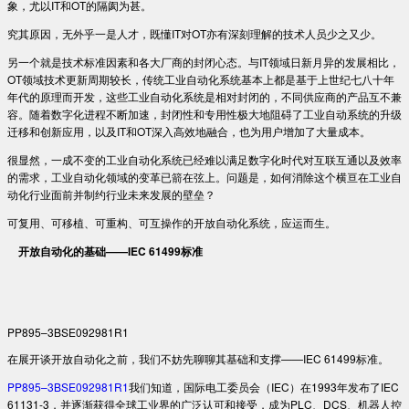
象，尤以IT和OT的隔阂为甚。
究其原因，无外乎一是人才，既懂IT对OT亦有深刻理解的技术人员少之又少。
另一个就是技术标准因素和各大厂商的封闭心态。与IT领域日新月异的发展相比，
OT领域技术更新周期较长，传统工业自动化系统基本上都是基于上世纪七八十年
年代的原理而开发，这些工业自动化系统是相对封闭的，不同供应商的产品互不兼
容。随着数字化进程不断加速，封闭性和专用性极大地阻碍了工业自动系统的升级
迁移和创新应用，以及IT和OT深入高效地融合，也为用户增加了大量成本。
很显然，一成不变的工业自动化系统已经难以满足数字化时代对互联互通以及效率
的需求，工业自动化领域的变革已箭在弦上。问题是，如何消除这个横亘在工业自
动化行业面前并制约行业未来发展的壁垒？
可复用、可移植、可重构、可互操作的开放自动化系统，应运而生。
开放自动化的基础——IEC 61499标准
PP895–3BSE092981R1
在展开谈开放自动化之前，我们不妨先聊聊其基础和支撑——IEC 61499标准。
PP895–3BSE092981R1
我们知道，国际电工委员会（IEC）在1993年发布了IEC
61131-3，并逐渐获得全球工业界的广泛认可和接受，成为PLC、DCS、机器人控