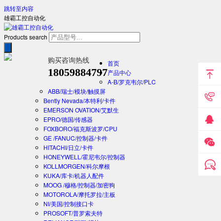
跳转至内容
雄霸工控自动化
Products search
购买咨询热线
首页
18059884797
产品中心
A-B/罗克韦尔/PLC
ABB/瑞士/模块/触摸屏
Bently Nevada/本特利/卡件
EMERSON OVATION/艾默生
EPRO/德国/传感器
FOXBORO/福克斯波罗/CPU
GE /FANUC/控制器/卡件
HITACHI/日立/卡件
HONEYWELL/霍尼韦尔/控制器
KOLLMORGEN/科尔摩根
KUKA/库卡/机器人配件
MOOG /穆格/控制器/加密狗
MOTOROLA/摩托罗拉/主板
NI/美国/控制接口卡
PROSOFT/普罗索夫特