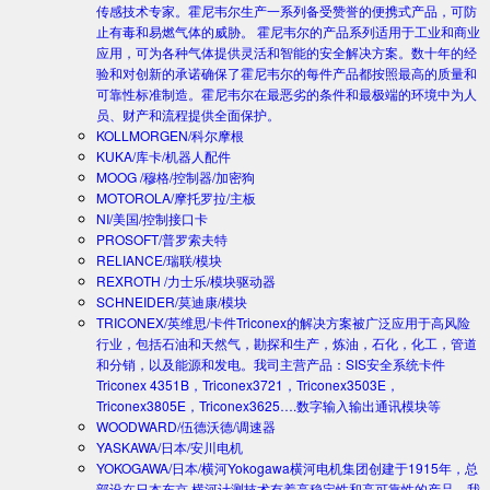
传感技术专家。霍尼韦尔生产一系列备受赞誉的便携式产品，可防
止有毒和易燃气体的威胁。 霍尼韦尔的产品系列适用于工业和商业
应用，可为各种气体提供灵活和智能的安全解决方案。数十年的经
验和对创新的承诺确保了霍尼韦尔的每件产品都按照最高的质量和
可靠性标准制造。霍尼韦尔在最恶劣的条件和最极端的环境中为人
员、财产和流程提供全面保护。
KOLLMORGEN/科尔摩根
KUKA/库卡/机器人配件
MOOG /穆格/控制器/加密狗
MOTOROLA/摩托罗拉/主板
NI/美国/控制接口卡
PROSOFT/普罗索夫特
RELIANCE/瑞联/模块
REXROTH /力士乐/模块驱动器
SCHNEIDER/莫迪康/模块
TRICONEX/英维思/卡件
Triconex的解决方案被广泛应用于高风险
行业，包括石油和天然气，勘探和生产，炼油，石化，化工，管道
和分销，以及能源和发电。我司主营产品：SIS安全系统卡件
Triconex 4351B，Triconex3721，Triconex3503E，
Triconex3805E，Triconex3625….数字输入输出通讯模块等
WOODWARD/伍德沃德/调速器
YASKAWA/日本/安川电机
YOKOGAWA/日本/横河
Yokogawa横河电机集团创建于1915年，总
部设在日本东京.横河计测技术有着高稳定性和高可靠性的产品。我