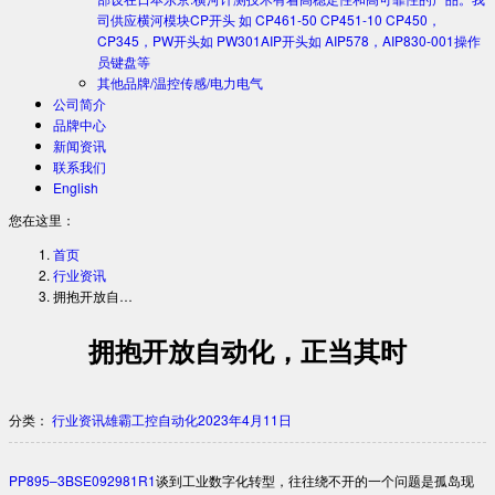
司供应横河模块CP开头 如 CP461-50 CP451-10 CP450，
CP345，PW开头如 PW301AIP开头如 AIP578，AIP830-001操作
员键盘等
其他品牌/温控传感/电力电气
公司简介
品牌中心
新闻资讯
联系我们
English
您在这里：
首页
行业资讯
拥抱开放自…
拥抱开放自动化，正当其时
分类：
行业资讯
雄霸工控自动化
2023年4月11日
PP895–3BSE092981R1
谈到工业数字化转型，往往绕不开的一个问题是孤岛现