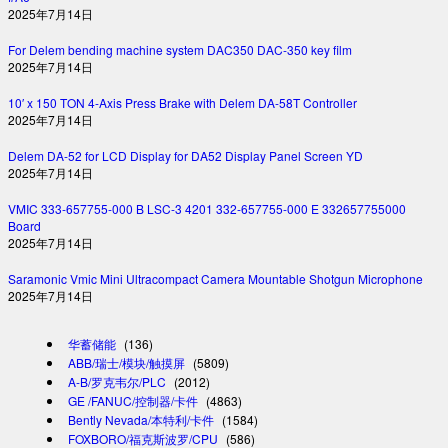
2025年7月14日
For Delem bending machine system DAC350 DAC-350 key film
2025年7月14日
10′ x 150 TON 4-Axis Press Brake with Delem DA-58T Controller
2025年7月14日
Delem DA-52 for LCD Display for DA52 Display Panel Screen YD
2025年7月14日
VMIC 333-657755-000 B LSC-3 4201 332-657755-000 E 332657755000
Board
2025年7月14日
Saramonic Vmic Mini Ultracompact Camera Mountable Shotgun Microphone
2025年7月14日
华蓄储能
(136)
ABB/瑞士/模块/触摸屏
(5809)
A-B/罗克韦尔/PLC
(2012)
GE /FANUC/控制器/卡件
(4863)
Bently Nevada/本特利/卡件
(1584)
FOXBORO/福克斯波罗/CPU
(586)