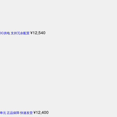
¥
12,540
4V DC供电 支持冗余配置
¥
12,400
机控制单元 正品保障·快速发货