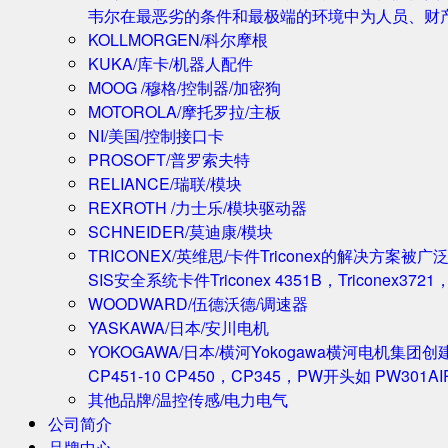
韦尔在最恶劣的条件和最极端的环境中为人员、财
KOLLMORGEN/科尔摩根
KUKA/库卡/机器人配件
MOOG /穆格/控制器/加密狗
MOTOROLA/摩托罗拉/主板
NI/美国/控制接口卡
PROSOFT/普罗索夫特
RELIANCE/瑞联/模块
REXROTH /力士乐/模块驱动器
SCHNEIDER/莫迪康/模块
TRICONEX/英维思/卡件
Triconex的解决方
SIS安全系统卡件Triconex 4351B，Triconex372
WOODWARD/伍德沃德/调速器
YASKAWA/日本/安川电机
YOKOGAWA/日本/横河
Yokogawa横河电机集团
CP451-10 CP450，CP345，PW开头如 PW301A
其他品牌/温控传感/电力电气
公司简介
品牌中心