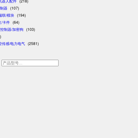
/机器人配件
(218)
控制器
(107)
/瑞联/模块
(194)
日立/卡件
(64)
格/控制器/加密狗
(103)
)
控传感/电力电气
(2581)
h