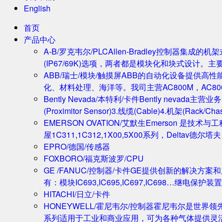
English
首页
产品中心
A-B/罗克韦尔/PLC
Allen-Bradley控制器集
(IP67/69K)选项，两者都是模块化和块式设计。主
ABB/瑞士/模块/触摸屏
ABB的自动化设备提供高
化、材料处理、海洋等。我司主营AC800M，AC80
Bently Nevada/本特利/卡件
Bently nevada
(Proximitor Sensor)3.线缆(Cable)4.机架(
EMERSON OVATION/艾默生
Emerson 是技术
屋1C311,1C312,1X00,5X00系列，Deltav德
EPRO/德国/传感器
FOXBORO/福克斯波罗/CPU
GE /FANUC/控制器/卡件
GE提供创新的解决方案
有：模块IC693,IC695,IC697,IC698…继电保护装置
HITACHI/日立/卡件
HONEYWELL/霍尼韦尔/控制器
霍尼韦尔是世界领
系列适用于工业和商业应用，可为各种气体提供灵