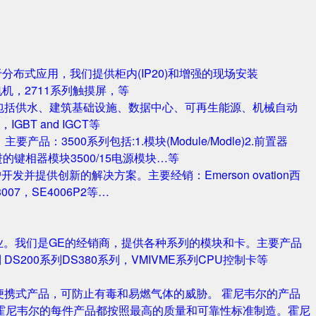
对于分布式应用，我们提供柜内(IP20)和增强的现场安装
电机，2711系列触摸屏，等
包括供水、建筑基础设施、数据中心、可再生能源、机械自动
T and IGCT等
品：3500系列包括:1.模块(Module/Modle)2.前置器
0/25 改进的键相器模块3500/15电源模块…等
并提供创新的解决方案。主要经销：Emerson ovation西
3007，SE4006P2等…
业。我们是GE的经销商，提供各种系列的模块和卡。主要产品
S420系列 DS200系列DS380系列，VMIVME系列CPU控制卡等
携式产品，可防止有毒和易燃气体的威胁。 霍尼韦尔的产品
霍尼韦尔的每件产品都按照最高的质量和可靠性标准制造。霍尼