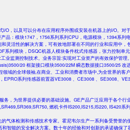
成的机架式I/O，以及可以分布在应用程序外围或安装在机器上的I/O。
要产品：模块1747，1756系列系列CPU，电源模块，1394系列
性能和灵活性的解决方案，可有效地部署在不同的行业和应用中，
0F系列模块，DSQC机器人模块备件枕式传感器，张力控制单元，IGB
主营业务:工业监测控制技术。业务宗旨:实现对工业资产的有效保护管理。主要产
Rack/Chassis)3500/20 框架接口模块3500/22M 瞬态数据接口350
与工程领域的全球领袖,在商业、工业和消费者市场中,为全世界的客户开发
尔塔夫，EPRO系列传感器前置器VE3008 、CE3008 、SE3008、VE
和服务，为世界提供必要的基础设施。GE产品广泛应用于各个行
,SR469,SR369,SR750, 燃机卡件IS200,IS215,IS220, I
先的气体检测和传感技术专家。霍尼韦尔生产一系列备受赞誉的便
活和智能的安全解决方案。数十年的经验和对创新的承诺确保了