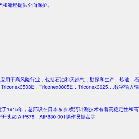
产和流程提供全面保护。
案被广泛应用于高风险行业，包括石油和天然气，勘探和生产，炼油
1，Triconex3503E，Triconex3805E，Triconex3625….数
创建于1915年，总部设在日本东京.横河计测技术有着高稳定性和高可
IP开头如 AIP578，AIP830-001操作员键盘等