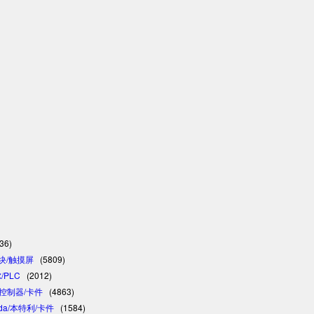
36)
模块/触摸屏
(5809)
/PLC
(2012)
C/控制器/卡件
(4863)
vada/本特利/卡件
(1584)