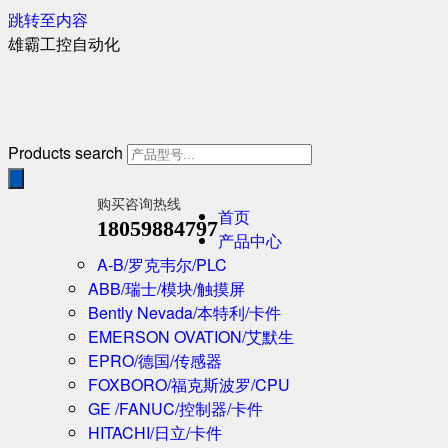
跳转至内容
雄霸工控自动化
Products search
购买咨询热线
首页
18059884797
产品中心
A-B/罗克韦尔/PLC
ABB/瑞士/模块/触摸屏
Bently Nevada/本特利/卡件
EMERSON OVATION/艾默生
EPRO/德国/传感器
FOXBORO/福克斯波罗/CPU
GE /FANUC/控制器/卡件
HITACHI/日立/卡件