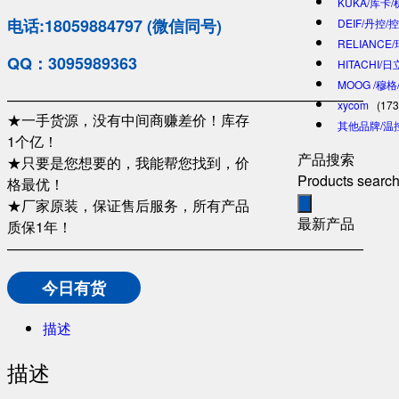
KUKA/库卡
电话:18059884797 (微信同号)
DEIF/丹控/
RELIANCE
QQ：3095989363
HITACHI/
MOOG /穆
—————————————————————————
xycom
(173
★一手货源，没有中间商赚差价！库存
其他品牌/温
1个亿！
产品搜索
★只要是您想要的，我能帮您找到，价
Products searc
格最优！
★厂家原装，保证售后服务，所有产品
最新产品
质保1年！
—————————————————————————
今日有货
描述
描述