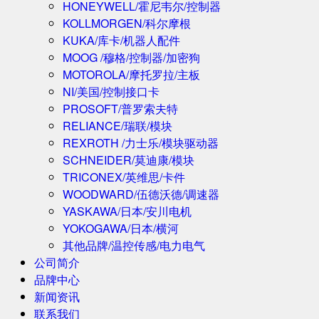
HONEYWELL/霍尼韦尔/控制器
KOLLMORGEN/科尔摩根
KUKA/库卡/机器人配件
MOOG /穆格/控制器/加密狗
MOTOROLA/摩托罗拉/主板
NI/美国/控制接口卡
PROSOFT/普罗索夫特
RELIANCE/瑞联/模块
REXROTH /力士乐/模块驱动器
SCHNEIDER/莫迪康/模块
TRICONEX/英维思/卡件
WOODWARD/伍德沃德/调速器
YASKAWA/日本/安川电机
YOKOGAWA/日本/横河
其他品牌/温控传感/电力电气
公司简介
品牌中心
新闻资讯
联系我们