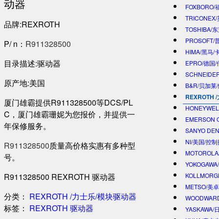
动器
FOXBORO
TRICONEX
品牌:REXROTH
TOSHIBA/
PROSOFT
P/ n：
R911328500
HIMA/黑马/
目录描述:驱动器
EPRO/德国
SCHNEIDE
原产地:美国
B&R/贝加莱
REXROTH
厦门雄霸提供R911328500等DCS/PL
HONEYWE
C，厦门雄霸珊妮为您报价，并提供一
EMERSON 
年保修服务。
SANYO DE
NI/美国/控
R911328500
质量高价格实惠有多种型
MOTOROL
号。
YOKOGAWA
R911328500 REXROTH 驱动器
KOLLMOR
METSO/美
分类：
REXROTH /力士乐/模块驱动器
WOODWAR
标签：
REXROTH
驱动器
YASKAWA