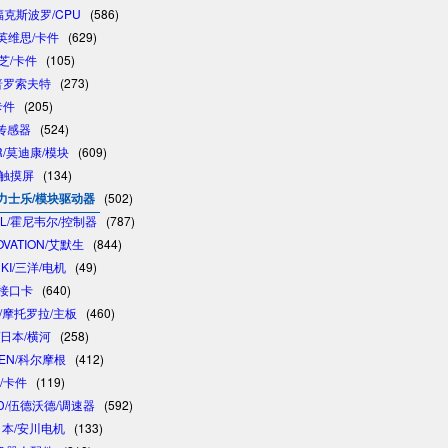
/福克斯波罗/CPU
(586)
/英维思/卡件
(629)
东芝/卡件
(105)
/普罗索夫特
(273)
卡件
(205)
/传感器
(524)
R/莫迪康/模块
(609)
/触摸屏
(134)
 /力士乐/模块驱动器
(502)
LL/霍尼韦尔/控制器
(787)
OVATION/艾默生
(844)
NKI/三洋/电机
(49)
制接口卡
(640)
A/摩托罗拉/主板
(460)
/日本/横河
(258)
GEN/科尔摩根
(412)
卓/卡件
(119)
D/伍德沃德/调速器
(592)
/日本/安川电机
(133)