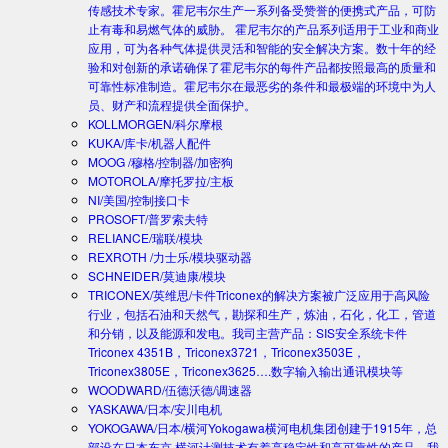
传感技术专家。霍尼韦尔生产一系列备受赞誉的便携式产品，可防
止有毒和易燃气体的威胁。 霍尼韦尔的产品系列适用于工业和商业
应用，可为各种气体提供灵活和智能的安全解决方案。数十年的经
验和对创新的承诺确保了霍尼韦尔的每件产品都按照最高的质量和
可靠性标准制造。霍尼韦尔在最恶劣的条件和最极端的环境中为人
员、财产和流程提供全面保护。
KOLLMORGEN/科尔摩根
KUKA/库卡/机器人配件
MOOG /穆格/控制器/加密狗
MOTOROLA/摩托罗拉/主板
NI/美国/控制接口卡
PROSOFT/普罗索夫特
RELIANCE/瑞联/模块
REXROTH /力士乐/模块驱动器
SCHNEIDER/莫迪康/模块
TRICONEX/英维思/卡件
Triconex的解决方案被广泛应用于高风险
行业，包括石油和天然气，勘探和生产，炼油，石化，化工，管道
和分销，以及能源和发电。我司主营产品：SIS安全系统卡件
Triconex 4351B，Triconex3721，Triconex3503E，
Triconex3805E，Triconex3625….数字输入输出通讯模块等
WOODWARD/伍德沃德/调速器
YASKAWA/日本/安川电机
YOKOGAWA/日本/横河
Yokogawa横河电机集团创建于1915年，总
部设在日本东京.横河计测技术有着高稳定性和高可靠性的产品。我