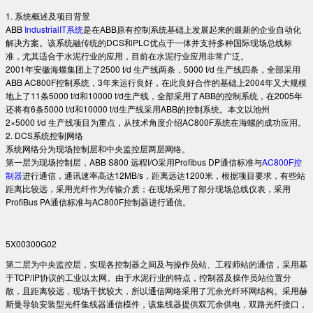
1. 系统概述及项目背景
ABB
IndustrialIT系统
是在ABB原有控制系统基础上发展起来的最新的企业自动化
解决方案。该系统融传统的DCS和PLC优点于一体并支持多种国际现场总线标
准，尤其适合于水泥行业的应用，目前在水泥行业应用非常广泛。
2001年安徽海螺集团上了2500 t/d 生产线两条，5000 t/d 生产线四条，全部采用
ABB AC800F控制系统，3年来运行良好，在此良好合作的基础上2004年又大规模
地上了11条5000 t/d和10000 t/d生产线，全部采用了ABB的控制系统，在2005年
还将有6条5000 t/d和10000 t/d生产线采用ABB的控制系统。本文以池州
2×5000 t/d 生产线项目为重点，从技术角度介绍AC800F系统在海螺的成功应用。
2. DCS系统控制网络
系统网络分为现场控制层和中央监控层两层网络。
第一层为现场控制层，ABB S800 远程I/O采用Profibus DP通信标准与
AC800F控
制器
进行通信，通讯速率高达12MB/s，距离远达1200米，根据项目要求，有些站
距离比较远，采用光纤作为传输介质；在现场采用了部分现场总线仪表，采用
ProfiBus PA通信标准与AC800F控制器进行通信。
5X00300G02
第二层为中央监控层，实现各控制器之间及与操作员站、工程师站的通信，采用基
于TCP/IP协议的工业以太网。由于水泥行业的特点，控制器及操作员站位置分
散，且距离较远，现场干扰较大，所以通信网络采用了冗余光纤环网结构。采用赫
斯曼导轨安装型光纤集线器通信模件，该集线器提供双冗余供电，双路光纤接口，