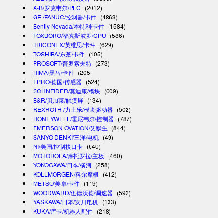
A-B/罗克韦尔/PLC
(2012)
GE /FANUC/控制器/卡件
(4863)
Bently Nevada/本特利/卡件
(1584)
FOXBORO/福克斯波罗/CPU
(586)
TRICONEX/英维思/卡件
(629)
TOSHIBA/东芝/卡件
(105)
PROSOFT/普罗索夫特
(273)
HIMA/黑马/卡件
(205)
EPRO/德国/传感器
(524)
SCHNEIDER/莫迪康/模块
(609)
B&R/贝加莱/触摸屏
(134)
REXROTH /力士乐/模块驱动器
(502)
HONEYWELL/霍尼韦尔/控制器
(787)
EMERSON OVATION/艾默生
(844)
SANYO DENKI/三洋/电机
(49)
NI/美国/控制接口卡
(640)
MOTOROLA/摩托罗拉/主板
(460)
YOKOGAWA/日本/横河
(258)
KOLLMORGEN/科尔摩根
(412)
METSO/美卓/卡件
(119)
WOODWARD/伍德沃德/调速器
(592)
YASKAWA/日本/安川电机
(133)
KUKA/库卡/机器人配件
(218)