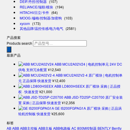
DEIF/丹控/控制器
(107)
RELIANCE/瑞联/模块
(194)
HITACHI/日立/卡件
(64)
MOOG /穆格/控制器/加密狗
(103)
xycom
(173)
其他品牌/温控传感/电力电气
(2581)
产品搜索
Products search
最新产品
ABB MCU2A02V24 | 电机控制单元 24V DC
供电 支持冗余配置
¥
12,540
ABB MCU2A02V2-4 原厂模块 | 电机控制单
元 正品保障·快速发货
¥
12,400
ABB LD800HSEEX 原厂模块 采购 | 正品授
权 · 快速发货
¥
21,000
ABB JSD-TD25P-C20700 原厂安全装
置 采购 | 正品保障·快速发货
¥
12,356
GE IS200FGPAG1A 原厂模块 采购 | 正品涡
轮机控制板 快速发货
¥
25,600
标签
AB
ABB
ABB主控板
ABB主板
ABB电路板
AC 800M控制器
BENTLY
Bently