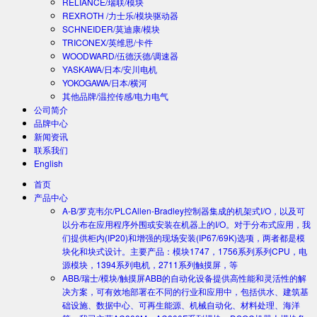
RELIANCE/瑞联/模块
REXROTH /力士乐/模块驱动器
SCHNEIDER/莫迪康/模块
TRICONEX/英维思/卡件
WOODWARD/伍德沃德/调速器
YASKAWA/日本/安川电机
YOKOGAWA/日本/横河
其他品牌/温控传感/电力电气
公司简介
品牌中心
新闻资讯
联系我们
English
首页
产品中心
A-B/罗克韦尔/PLC
Allen-Bradley控制器集成的机架式I/O，以及可
以分布在应用程序外围或安装在机器上的I/O。对于分布式应用，我
们提供柜内(IP20)和增强的现场安装(IP67/69K)选项，两者都是模
块化和块式设计。主要产品：模块1747，1756系列系列CPU，电
源模块，1394系列电机，2711系列触摸屏，等
ABB/瑞士/模块/触摸屏
ABB的自动化设备提供高性能和灵活性的解
决方案，可有效地部署在不同的行业和应用中，包括供水、建筑基
础设施、数据中心、可再生能源、机械自动化、材料处理、海洋