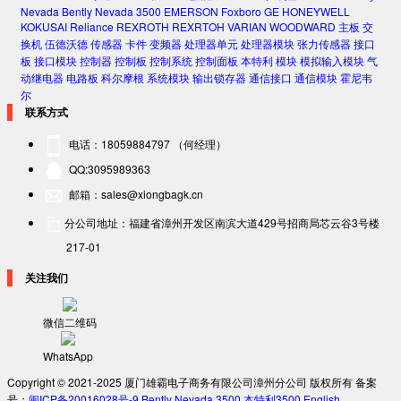
Nevada
Bently Nevada 3500
EMERSON
Foxboro
GE
HONEYWELL
KOKUSAI
Reliance
REXROTH
REXRTOH
VARIAN
WOODWARD
主板
交
换机
伍德沃德
传感器
卡件
变频器
处理器单元
处理器模块
张力传感器
接口
板
接口模块
控制器
控制板
控制系统
控制面板
本特利
模块
模拟输入模块
气
动继电器
电路板
科尔摩根
系统模块
输出锁存器
通信接口
通信模块
霍尼韦
尔
联系方式
电话：18059884797 （何经理）
QQ:3095989363
邮箱：sales@xiongbagk.cn
分公司地址：福建省漳州开发区南滨大道429号招商局芯云谷3号楼
217-01
关注我们
微信二维码
WhatsApp
Copyright © 2021-2025 厦门雄霸电子商务有限公司漳州分公司 版权所有 备案
号：
闽ICP备20016028号-9
Bently Nevada 3500
本特利3500
English