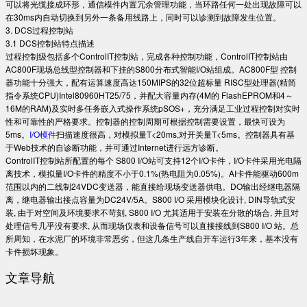
可以将光缆接成环形，通信模件内置冗余管理功能，当环路任何一处出现故障可以
在30ms内自动切换到另外一条备用线路上，同时可以诊测到故障发生位置。
3. DCS过程控制站
3.1 DCS控制站特点描述
过程控制级包括多个ControlIT控制站，完成各种控制功能，ControlIT控制站由
AC800F现场总线型控制器和下挂的S800分布式智能I/O站组成。AC800F型 控制
器功能十分强大，配有运算速度高达150MIPS的32位超标量 RISC型处理器(精简
指令系统CPU)Intel80960HT25/75，并配大容量内存(4M的 FlashEPROM和4～
16M的RAM)及实时多任务嵌入式操作系统pSOS+，充分满足工业过程控制对实时
性和可靠性的严格要求。控制器的控制周期可根据控制需要设置，最快可设为
5ms。
I/O模件
扫描速度很高，对模拟量T<20ms,对开关量T<5ms。控制器具有基
于Web技术的自诊断功能，并可通过Internet进行远方诊断。
ControlIT控制站所配置的每个 S800 I/O站可支持12个I/O卡件，I/O卡件采用光电隔
离技术，模拟量I/O卡件的精度不小于0.1%(热电阻为0.05%)。AI卡件能驱动600m
范围以内的二线制24VDC变送器，能直接给现场变送器供电。DO输出经继电器隔
离，继电器输出接点容量为DC24V/5A。S800 I/O 采用模块化设计, DIN导轨式安
装, 由于对空间及环境要求不苛刻, S800 I/O 尤其适用于安装在分散的场合, 并且对
处理信号几乎没有要求, 从而现场仪表和设备信号可以直接接线到S800 I/O 站。总
所周知，在水泥厂的环境非常恶劣，但这几条生产线自开车运行3年来，基本没有
卡件损坏现象。
文章导航