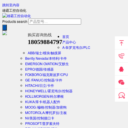
跳转至内容
雄霸工控自动化
Products search
购买咨询热线
首页
18059884797
产品中心
A-B/罗克韦尔/PLC
ABB/瑞士/模块/触摸屏
Bently Nevada/本特利/卡件
EMERSON OVATION/艾默生
EPRO/德国/传感器
FOXBORO/福克斯波罗/CPU
GE /FANUC/控制器/卡件
HITACHI/日立/卡件
HONEYWELL/霍尼韦尔/控制器
KOLLMORGEN/科尔摩根
KUKA/库卡/机器人配件
MOOG /穆格/控制器/加密狗
MOTOROLA/摩托罗拉/主板
NI/美国/控制接口卡
PROSOFT/普罗索夫特