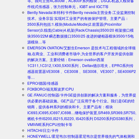
等。我司主营AC800M，AC800F系列模块，DSQC机器人模块备
件枕式传感器，张力控制单元，IGBT and IGCT等
Bently Nevada/本特利/卡件
Bently nevada主营业务:工业监测控制
技术。业务宗旨:实现对工业资产的有效保护管理。主要产品：
3500系列包括:1.模块(Module/Modle)2.前置器(Proximitor
Sensor)3.线缆(Cable)4.机架(Rack/Chassis)3500/20 框架接口模
块3500/22M 瞬态数据接口3500/25 改进的键相器模块3500/15电
源模块…等
EMERSON OVATION/艾默生
Emerson 是技术与工程领域的全球领
袖,在商业、工业和消费者市场中,为全世界的客户开发并提供创新
的解决方案。主要经销：Emerson ovation西屋
1C311,1C312,1X00,5X00系列，Deltav德尔塔夫，EPRO系列传
感器前置器VE3008 、CE3008 、SE3008、VE3007，SE4006P2
等…
EPRO/德国/传感器
FOXBORO/福克斯波罗/CPU
GE /FANUC/控制器/卡件
GE提供创新的解决方案和服务，为世界提
供必要的基础设施。GE产品广泛应用于各个行业。我们是GE的经
销商，提供各种系列的模块和卡。主要产品有：模块
IC693,IC695,IC697,IC698…继电保护装置,SR469,SR369,SR750,
燃机卡件IS200,IS215,IS220, IS420系列 DS200系列DS380系列，
VMIVME系列CPU控制卡等
HITACHI/日立/卡件
HONEYWELL/霍尼韦尔/控制器
霍尼韦尔是世界领先的气体检测和